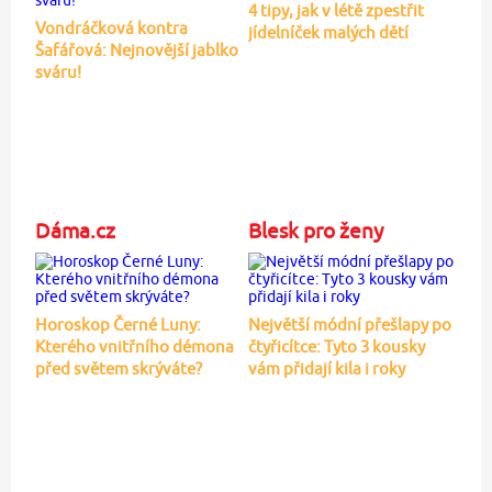
4 tipy, jak v létě zpestřit
Vondráčková kontra
jídelníček malých dětí
Šafářová: Nejnovější jablko
sváru!
Dáma.cz
Blesk pro ženy
Horoskop Černé Luny:
Největší módní přešlapy po
Kterého vnitřního démona
čtyřicítce: Tyto 3 kousky
před světem skrýváte?
vám přidají kila i roky