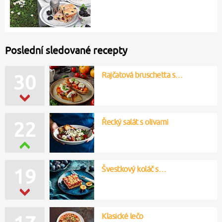
Poslední sledované recepty
Rajčatová bruschetta s…
30
Řecký salát s olivami
22
Švestkový koláč s…
19
Klasické lečo