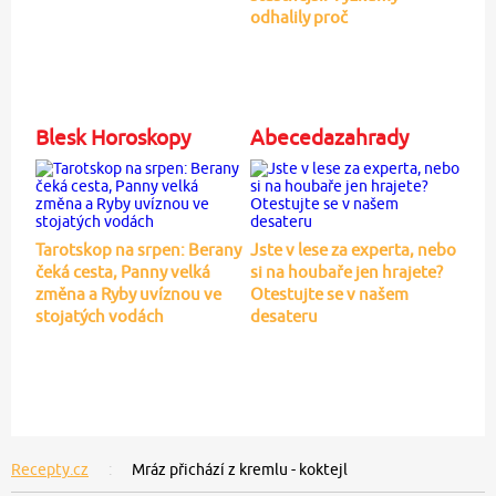
odhalily proč
Blesk Horoskopy
Abecedazahrady
Tarotskop na srpen: Berany
Jste v lese za experta, nebo
čeká cesta, Panny velká
si na houbaře jen hrajete?
změna a Ryby uvíznou ve
Otestujte se v našem
stojatých vodách
desateru
Recepty.cz
Mráz přichází z kremlu - koktejl