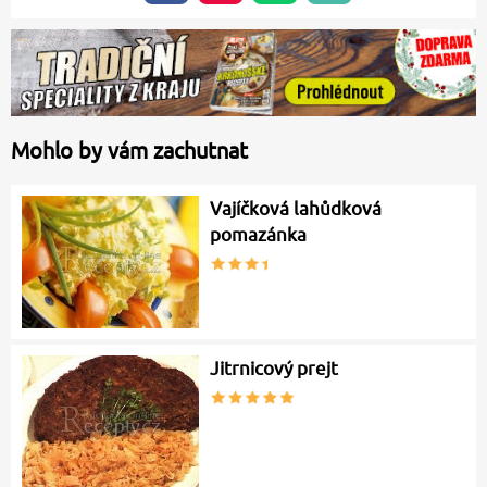
Mohlo by vám zachutnat
Vajíčková lahůdková
pomazánka
Jitrnicový prejt