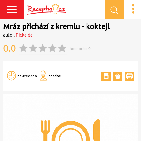
Přihlásit se
Mráz přichází z kremlu - koktejl
autor:
Pickajda
0.0
hodnotilo:
0
neuvedeno
snadné