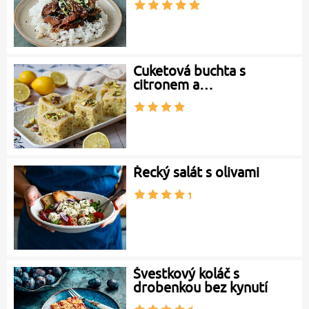
Cuketová buchta s
citronem a…
Řecký salát s olivami
Švestkový koláč s
drobenkou bez kynutí