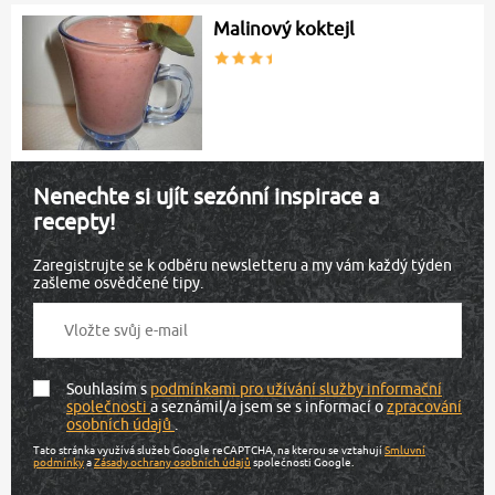
Malinový koktejl
Nenechte si ujít sezónní inspirace a
recepty!
Zaregistrujte se k odběru newsletteru a my vám každý týden
zašleme osvědčené tipy.
Souhlasím s
podmínkami pro užívání služby informační
společnosti
a seznámil/a jsem se s informací o
zpracování
osobních údajů
.
Tato stránka využívá služeb Google reCAPTCHA, na kterou se vztahují
Smluvní
podmínky
a
Zásady ochrany osobních údajů
společnosti Google.