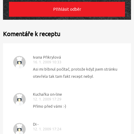
Komentáře k receptu
Ivana Přikrylová
16. 1. 2009 10:33
Asi mi blbnul počítač, protože když jsem stránku
otevřela tak tam fakt recept nebyl.
Kuchařka on-line
12. 1. 2009 17:29
Přímo před vámi :-)
Di -
12. 1. 2009 17:24