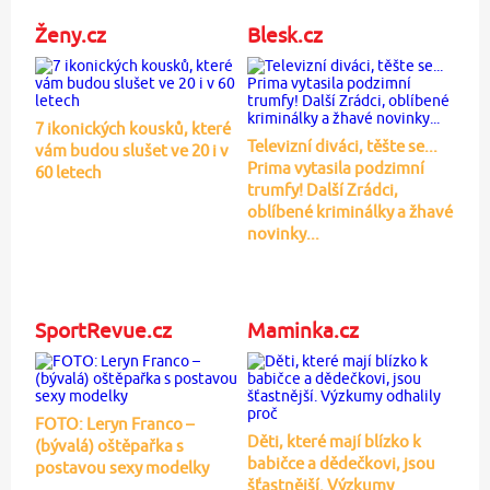
Ženy.cz
Blesk.cz
7 ikonických kousků, které
Televizní diváci, těšte se...
vám budou slušet ve 20 i v
Prima vytasila podzimní
60 letech
trumfy! Další Zrádci,
oblíbené kriminálky a žhavé
novinky...
SportRevue.cz
Maminka.cz
FOTO: Leryn Franco –
Děti, které mají blízko k
(bývalá) oštěpařka s
babičce a dědečkovi, jsou
postavou sexy modelky
šťastnější. Výzkumy