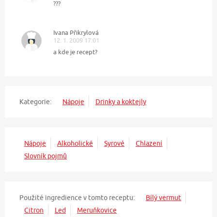
???
Ivana Přikrylová
12. 1. 2009 17:01
a kde je recept?
Kategorie:
Nápoje
Drinky a koktejly
Nápoje
Alkoholické
Syrové
Chlazení
Slovník pojmů
Použité ingredience v tomto receptu:
Bílý vermut
Citron
Led
Meruňkovice