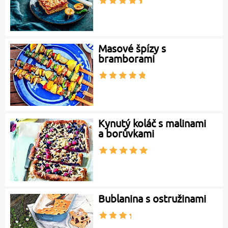
Masové špízy s
bramborami
Kynutý koláč s malinami
a borůvkami
Bublanina s ostružinami