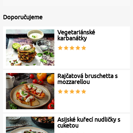
Doporučujeme
Vegetariánské
karbanátky
Rajčatová bruschetta s
mozzarellou
Asijské kuřecí nudličky s
cuketou