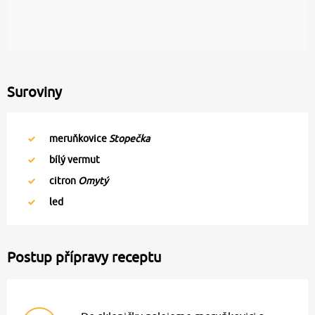
Suroviny
meruňkovice
Stopečka
bílý vermut
citron
Omytý
led
Postup přípravy receptu