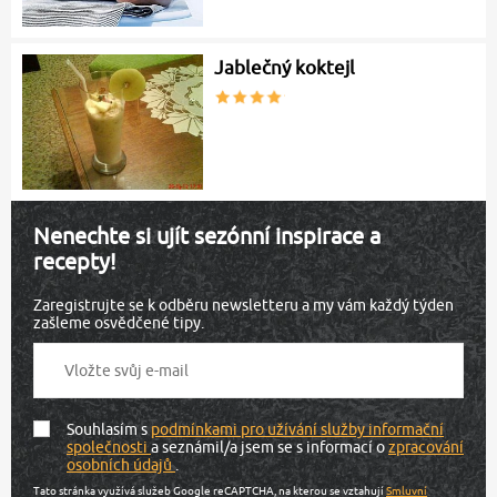
Jablečný koktejl
Nenechte si ujít sezónní inspirace a
recepty!
Zaregistrujte se k odběru newsletteru a my vám každý týden
zašleme osvědčené tipy.
Souhlasím s
podmínkami pro užívání služby informační
společnosti
a seznámil/a jsem se s informací o
zpracování
osobních údajů
.
Tato stránka využívá služeb Google reCAPTCHA, na kterou se vztahují
Smluvní