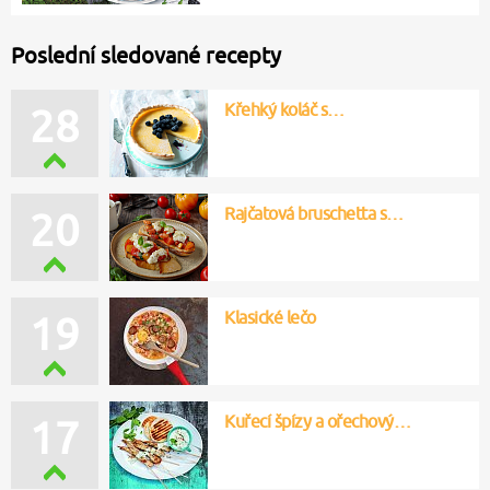
Poslední sledované recepty
Křehký koláč s…
28
Rajčatová bruschetta s…
20
Klasické lečo
19
Kuřecí špízy a ořechový…
17