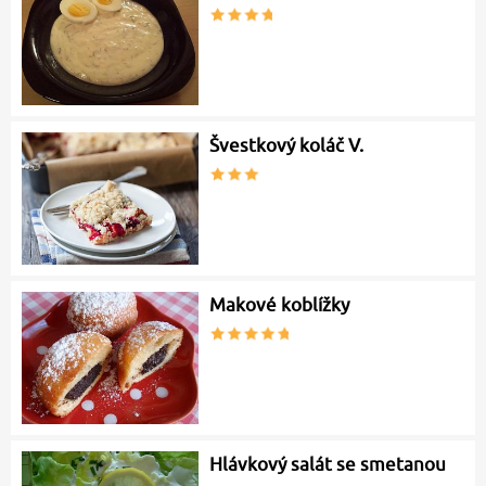
Švestkový koláč V.
Makové koblížky
Hlávkový salát se smetanou