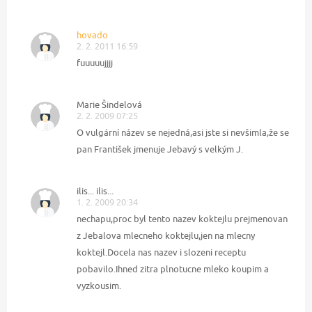
hovado
2. 2. 2011 16:59
fuuuuujjjj
Marie Šindelová
2. 2. 2009 07:25
O vulgární název se nejedná,asi jste si nevšimla,že se
pan František jmenuje Jebavý s velkým J.
ilis... ilis...
1. 2. 2009 20:34
nechapu,proc byl tento nazev koktejlu prejmenovan
z Jebalova mlecneho koktejlu,jen na mlecny
koktejl.Docela nas nazev i slozeni receptu
pobavilo.Ihned zitra plnotucne mleko koupim a
vyzkousim.