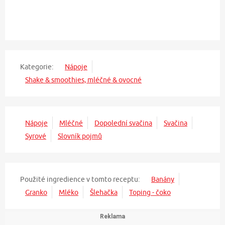
Kategorie:
Nápoje
Shake & smoothies, mléčné & ovocné
Nápoje
Mléčné
Dopolední svačina
Svačina
Syrové
Slovník pojmů
Použité ingredience v tomto receptu:
Banány
Granko
Mléko
Šlehačka
Toping - čoko