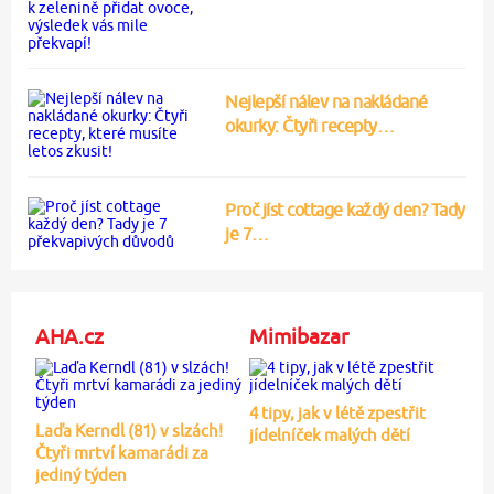
Nejlepší nálev na nakládané
okurky: Čtyři recepty…
Proč jíst cottage každý den? Tady
je 7…
AHA.cz
Mimibazar
4 tipy, jak v létě zpestřit
Laďa Kerndl (81) v slzách!
jídelníček malých dětí
Čtyři mrtví kamarádi za
jediný týden