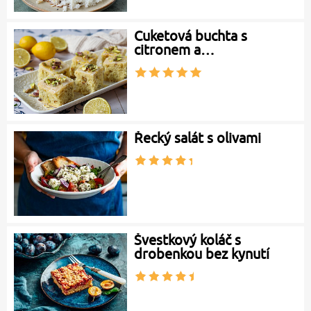
Cuketová buchta s
citronem a…
Řecký salát s olivami
Švestkový koláč s
drobenkou bez kynutí