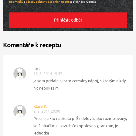
podmínky
a
Zásady ochrany osobních údajů
společnosti Google.
Komentáře k receptu
lucia
18. 8. 2014 19:47
ja som pridala aj caro cereálny nápoj, s ktorým nikdy
nič nepokazím
Klára K.
2. 2. 2011 20:00
Presne, aklo napísala p. Šindelová, ako rozmixovaný,
so šlahačkoua navrch čokopoleva s grankom, je
jednotka