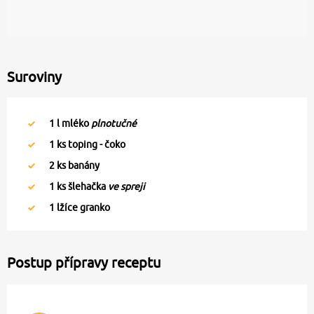
Suroviny
1
l mléko
plnotučné
1
ks toping - čoko
2
ks banány
1
ks šlehačka
ve spreji
1
lžíce granko
Postup přípravy receptu