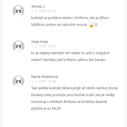
Tereza J.
1. 2. 2009 20:22
koktejl sa podáva nielen s brčkom, ale aj dlhou
lyžičkou, práve na vybratie ovocia
))
maja maja
1. 2. 2009 19:59
to je nejaký nesmysl ne? nejde tu spíš o vulgární
název? nechápu jak brčkem vyberu ten banán...
Marie Šindelová
1. 2. 2009 18:58
Tak tenhle koktejl dělám,když už nikdo nechce doma
banány sníst,protože jsou hodně zralé.Jen je raději
rozmixuji s mlékem.Brčkem se kolečka špatně
pijí!Ale je to FAJN