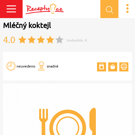
Přihlásit se
Mléčný koktejl
4.0
hodnotilo:
4
neuvedeno
snadné