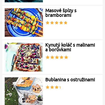
Masové špízy s
bramborami
Kynutý koláč s malinami
a borůvkami
Bublanina s ostružinami