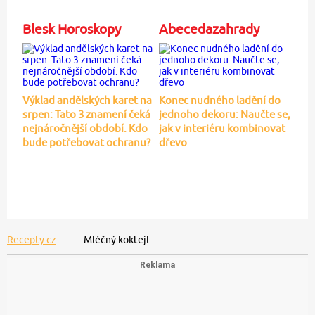
Blesk Horoskopy
Abecedazahrady
Výklad andělských karet na
Konec nudného ladění do
srpen: Tato 3 znamení čeká
jednoho dekoru: Naučte se,
nejnáročnější období. Kdo
jak v interiéru kombinovat
bude potřebovat ochranu?
dřevo
Recepty.cz
Mléčný koktejl