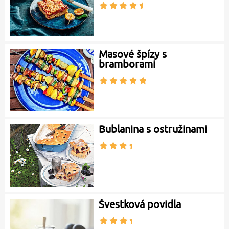
Masové špízy s
bramborami
Bublanina s ostružinami
Švestková povidla