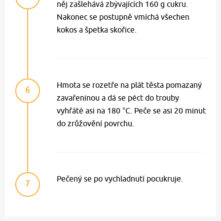
něj zašlehává zbývajících 160 g cukru.
Nakonec se postupně vmíchá všechen
kokos a špetka skořice.
Hmota se rozetře na plát těsta pomazaný
6
zavařeninou a dá se péct do trouby
vyhřáté asi na 180 °C. Peče se asi 20 minut
do zrůžovění povrchu.
Pečený se po vychladnutí pocukruje.
7