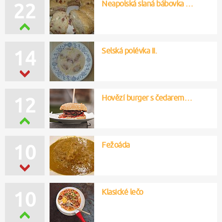
Neapolská slaná bábovka …
22
Selská polévka II.
14
Hovězí burger s čedarem…
12
Fežoáda
10
Klasické lečo
10