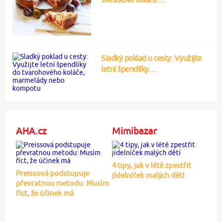
Sladký poklad u cesty: Využijte
letní špendlíky…
AHA.cz
Mimibazar
4 tipy, jak v létě zpestřit
Preissová podstupuje
jídelníček malých dětí
převratnou metodu: Musím
říct, že účinek má