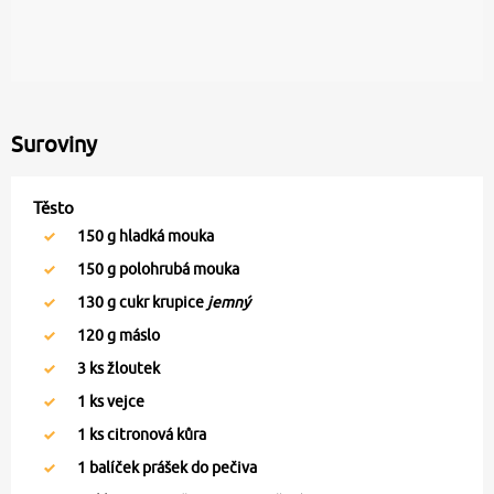
Suroviny
Těsto
150
g hladká mouka
150
g polohrubá mouka
130
g cukr krupice
jemný
120
g máslo
3
ks žloutek
1
ks vejce
1
ks citronová kůra
1
balíček prášek do pečiva