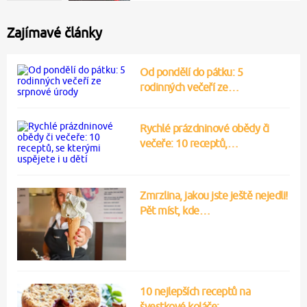
Zajímavé články
Od pondělí do pátku: 5
rodinných večeří ze…
Rychlé prázdninové obědy či
večeře: 10 receptů,…
Zmrzlina, jakou jste ještě nejedli!
Pět míst, kde…
10 nejlepších receptů na
švestkové koláče:…