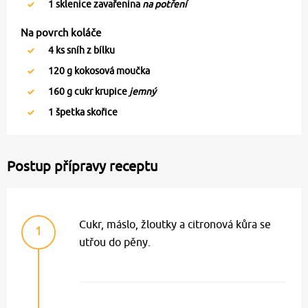
1
sklenice zavařenina
na potření
Na povrch koláče
4
ks sníh z bílku
120
g kokosová moučka
160
g cukr krupice
jemný
1
špetka skořice
Postup přípravy receptu
Cukr, máslo, žloutky a citronová kůra se
1
utřou do pěny.