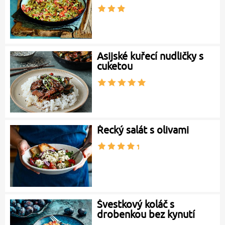
Asijské kuřecí nudličky s
cuketou
Řecký salát s olivami
Švestkový koláč s
drobenkou bez kynutí