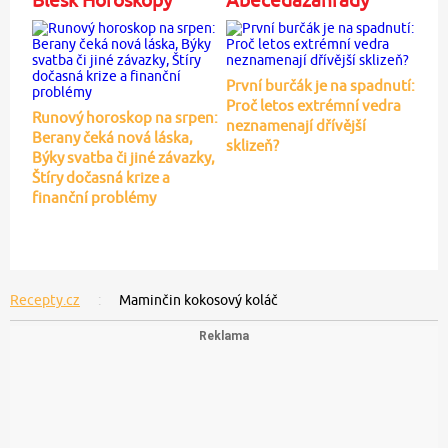
Blesk Horoskopy
Abecedazahrady
První burčák je na spadnutí:
Proč letos extrémní vedra
Runový horoskop na srpen:
neznamenají dřívější
Berany čeká nová láska,
sklizeň?
Býky svatba či jiné závazky,
Štíry dočasná krize a
finanční problémy
Recepty.cz
Maminčin kokosový koláč