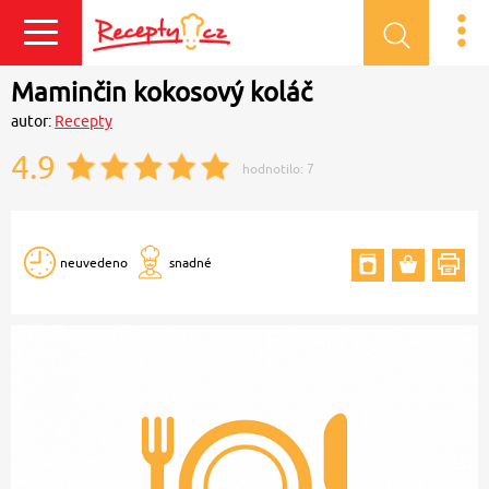
Přihlásit se
Maminčin kokosový koláč
autor:
Recepty
4.9
hodnotilo:
7
neuvedeno
snadné