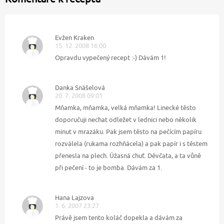
Evžen Kraken
15. 12. 2008 16:00
Opravdu vypečený recept :-) Dávám 1!
Danka Snášelová
20. 7. 2008 09:01
Mňamka, mňamka, velká mňamka! Linecké těsto
doporučuji nechat odležet v lednici nebo několik
minut v mrazáku. Pak jsem těsto na pečícím papíru
rozválela (rukama rozhňácela) a pak papír i s těstem
přenesla na plech. Úžasná chuť. Děvčata, a ta vůně
při pečení - to je bomba. Dávám za 1.
Hana Lajzova
1. 6. 2007 23:27
Právě jsem tento koláč dopekla a dávám za