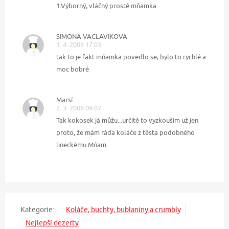
1.Výborný, vláčný prostě mňamka.
SIMONA VACLAVIKOVA
1. 4. 2006 17:03
tak to je fakt mňamka povedlo se, bylo to rychlé a
moc bobré
Marsí
2. 3. 2006 09:07
Tak kokosek já můžu...určitě to vyzkouším už jen
proto, že mám ráda koláče z těsta podobného
lineckému.Mńam.
Kategorie:
Koláče, buchty, bublaniny a crumbly
Nejlepší dezerty