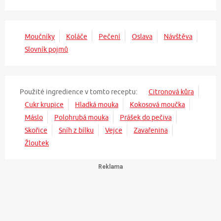
Moučníky
Koláče
Pečení
Oslava
Návštěva
Slovník pojmů
Použité ingredience v tomto receptu:
Citronová kůra
Cukr krupice
Hladká mouka
Kokosová moučka
Máslo
Polohrubá mouka
Prášek do pečiva
Skořice
Sníh z bílku
Vejce
Zavařenina
Žloutek