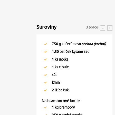
Suroviny
3
porce
750
g kuřecí maso
stehna (vrchní)
1,50
balíček kysané zelí
1
ks jablka
1
ks cibule
sůl
kmín
2
lžíce tuk
Na bramborové koule:
1
kg brambory