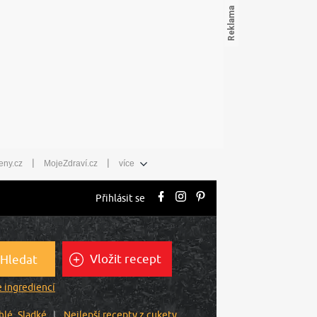
|
|
eny.cz
MojeZdraví.cz
více
Přihlásit se
Vložit recept
Hledat
 ingrediencí
hlé
Sladké
Nejlepší recepty z cukety