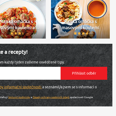
Rajská omáčka s
Rajská omáčka s
sovými koulemi a…
masovými koulemi
ce a recepty!
vám každý týden zašleme osvědčené tipy.
by informační společnosti
a seznámil/a jsem se s informací o
ztahují
Smluvní podmínky
a
Zásady ochrany osobních údajů
společnosti Google.