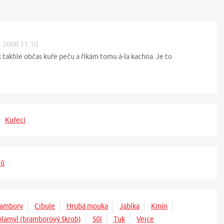
. 2008 11:10
k takhle občas kuře peču a říkám tomu á-la kachna. Je to
Kuřecí
mů
rambory
Cibule
Hrubá mouka
Jablka
Kmín
olamyl (bramborový škrob)
Sůl
Tuk
Vejce