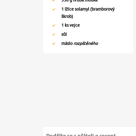
350
g hrubá mouka
1
lžíce solamyl (bramborový
škrob)
1
ks vejce
sůl
máslo
rozpštěného