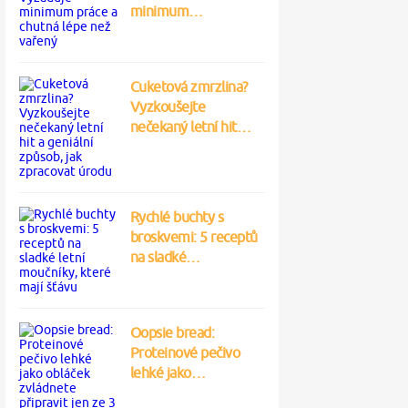
minimum…
Cuketová zmrzlina?
Vyzkoušejte
nečekaný letní hit…
Rychlé buchty s
broskvemi: 5 receptů
na sladké…
Oopsie bread:
Proteinové pečivo
lehké jako…