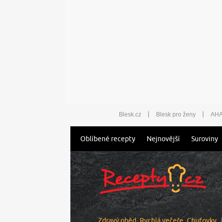
|
|
Blesk.cz
Blesk pro ženy
AHA
Oblíbené recepty
Nejnovější
Suroviny
Zdravý oběd
Rychlá večeře
Chuťovky