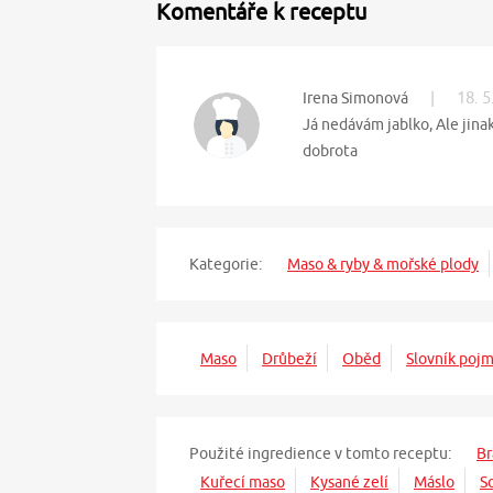
Komentáře k receptu
|
18. 5
Irena Simonová
Já nedávám jablko, Ale jina
dobrota
Kategorie:
Maso & ryby & mořské plody
Maso
Drůbeží
Oběd
Slovník poj
Použité ingredience v tomto receptu:
B
Kuřecí maso
Kysané zelí
Máslo
S