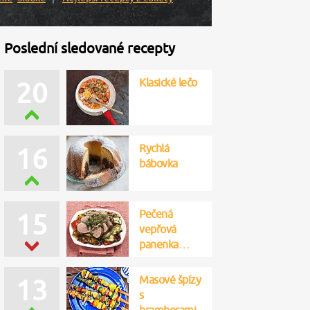
Poslední sledované recepty
Klasické lečo
20
Rychlá
16
bábovka
Pečená
15
vepřová
panenka…
Masové špízy
13
s