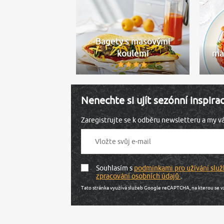
Bagety s masovými
koulemi
ma
Nenechte si ujít sezónní inspira
Zaregistrujte se k odběru newsletteru a my 
Souhlasím s
podmínkami pro užívání služ
zpracování osobních údajů
.
Tato stránka využívá služeb Google reCAPTCHA, na kterou se v