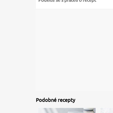
Podělte se s přáteli o recept
Podobné recepty