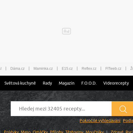
|
|
|
|
|
|
!
Dáma.cz
Maminka.cz
E15.cz
Reflex.cz
FITweb.cz
Ž
Světová kuchyně
Rady
Magazín
F.O.O.D.
Videorecepty
Pokročilé vyhledávání
Podle
Polévky
Maso
Omáčky
Přílohy
Těstoviny
Moučníky
Zdravé
Ryc