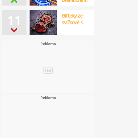
bramborami
Bifteky ze
11
svíčkové s…