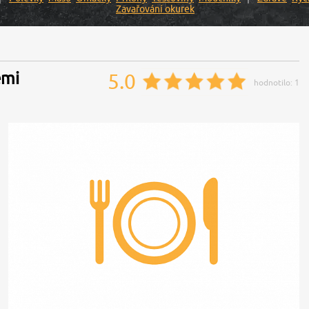
Zavařování okurek
emi
5.0
hodnotilo:
1