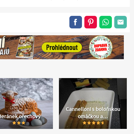
Cannelloni s boloňskou
Beránek ořechový
omáčkou a…