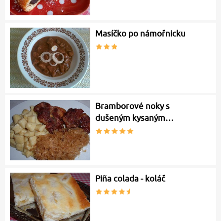
Masíčko po námořnicku
Bramborové noky s
dušeným kysaným…
Piña colada - koláč