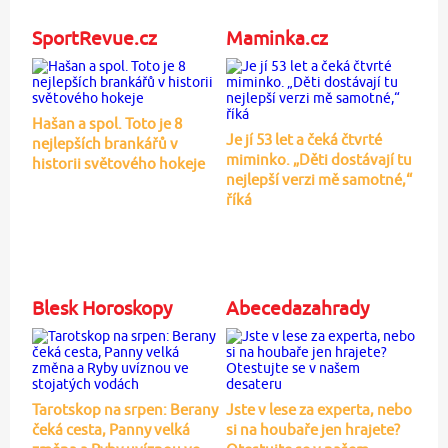
SportRevue.cz
Maminka.cz
Hašan a spol. Toto je 8
Je jí 53 let a čeká čtvrté
nejlepších brankářů v
miminko. „Děti dostávají tu
historii světového hokeje
nejlepší verzi mě samotné,“
říká
Blesk Horoskopy
Abecedazahrady
Tarotskop na srpen: Berany
Jste v lese za experta, nebo
čeká cesta, Panny velká
si na houbaře jen hrajete?