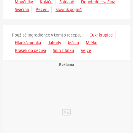
Moučníky
Koláče
Snídaně
Dopolední svačina
Svačina
Pečení
Slovník pojmů
Použité ingredience v tomto receptu:
Cukr krupice
Hladká mouka
Jahody
Máslo
Mléko
Prášek do pečiva
Sníh z bílku
Vejce