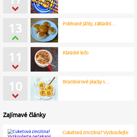
Polévané jáhly, základní…
13
Klasické lečo
11
Bramborové placky s…
10
Zajímavé články
Cuketová zmrzlina? Vyzkoušejte