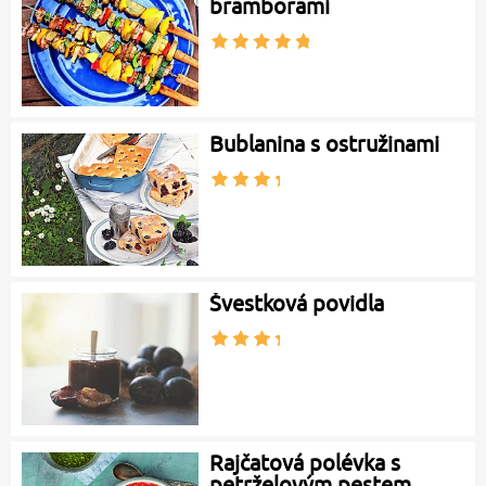
bramborami
Bublanina s ostružinami
Švestková povidla
Rajčatová polévka s
petrželovým pestem