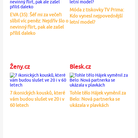
Móda z tiskovky TV Prima:
EVA (35): Šéf mi za večeři
Kdo vynesl nejpovednější
slíbil víc peněz: Nejdřív šlo o
letní model?
nevinný flirt, pak ale zašel
příliš daleko
Ženy.cz
Blesk.cz
7 ikonických kousků, které
Tohle tělo Hájek vyměnil za
vám budou slušet ve 20 i v
Belo: Nová partnerka se
60 letech
ukázala v plavkách