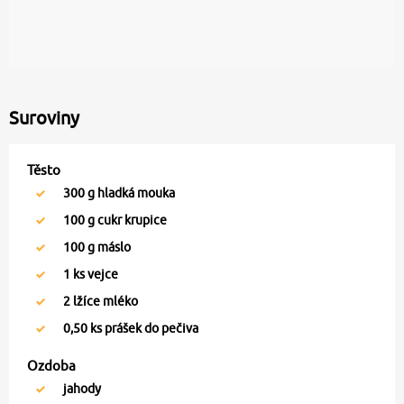
Suroviny
Těsto
300
g hladká mouka
100
g cukr krupice
100
g máslo
1
ks vejce
2
lžíce mléko
0,50
ks prášek do pečiva
Ozdoba
jahody