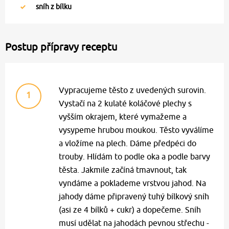
sníh z bílku
Postup přípravy receptu
Vypracujeme těsto z uvedených surovin.
1
Vystačí na 2 kulaté koláčové plechy s
vyšším okrajem, které vymažeme a
vysypeme hrubou moukou. Těsto vyválíme
a vložíme na plech. Dáme předpéci do
trouby. Hlídám to podle oka a podle barvy
těsta. Jakmile začíná tmavnout, tak
vyndáme a poklademe vrstvou jahod. Na
jahody dáme připravený tuhý bílkový sníh
(asi ze 4 bílků + cukr) a dopečeme. Sníh
musí udělat na jahodách pevnou střechu -