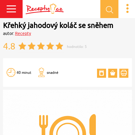
Přihlásit se
Křehký jahodový koláč se sněhem
autor:
Recepty
4.8
hodnotilo:
5
40 minut
snadné