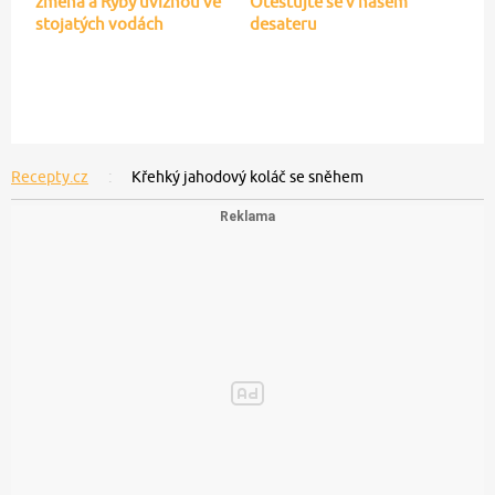
změna a Ryby uvíznou ve
Otestujte se v našem
stojatých vodách
desateru
Recepty.cz
Křehký jahodový koláč se sněhem