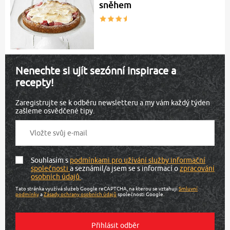
sněhem
Nenechte si ujít sezónní inspirace a
recepty!
Zaregistrujte se k odběru newsletteru a my vám každý týden
zašleme osvědčené tipy.
Souhlasím s
podmínkami pro užívání služby informační
společnosti
a seznámil/a jsem se s informací o
zpracování
osobních údajů
.
Tato stránka využívá služeb Google reCAPTCHA, na kterou se vztahují
Smluvní
podmínky
a
Zásady ochrany osobních údajů
společnosti Google.