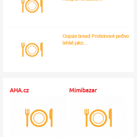
AHA.cz
Mimibazar
Brzobohatý se už neudržel!
4 tipy, jak v létě zpestřit
Reakce na Danielu v
jídelníček malých dětí
bizarním oblečku
Dáma.cz
Blesk pro ženy