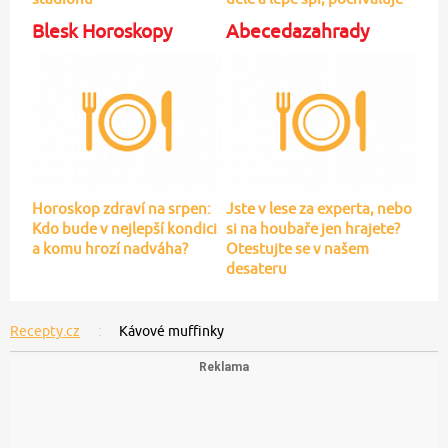
Horoskop zdraví na srpen:
Jste v lese za experta, nebo
Kdo bude v nejlepší kondici
si na houbaře jen hrajete?
a komu hrozí nadváha?
Otestujte se v našem
desateru
Recepty.cz
Kávové muffinky