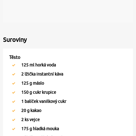
Suroviny
Těsto
125
ml horká voda
2
lžička instantní káva
125
g máslo
150
g cukr krupice
1
balíček vanilkový cukr
20
g kakao
2
ks vejce
175
g hladká mouka