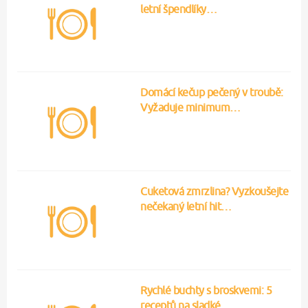
letní špendlíky…
Domácí kečup pečený v troubě:
Vyžaduje minimum…
Cuketová zmrzlina? Vyzkoušejte
nečekaný letní hit…
Rychlé buchty s broskvemi: 5
receptů na sladké…
Oopsie bread: Proteinové pečivo
lehké jako…