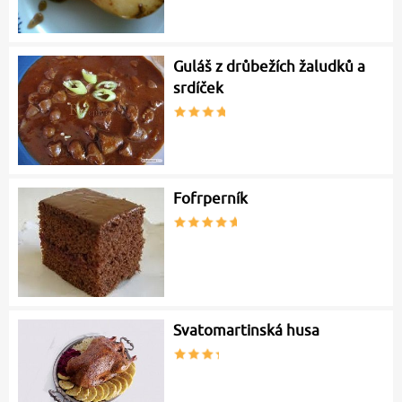
Guláš z drůbežích žaludků a
srdíček
Fofrperník
Svatomartinská husa