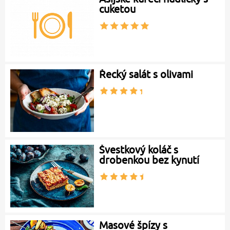
Asijské kuřecí nudličky s
cuketou
Řecký salát s olivami
Švestkový koláč s
drobenkou bez kynutí