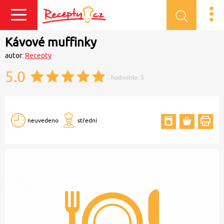
Přihlásit se
Kávové muffinky
autor:
Recepty
5.0
hodnotilo:
5
neuvedeno
střední