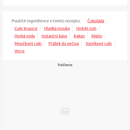
Použité ingredience v tomto receptu:
Čokoláda
Cukr krupice
Hladká mouka
Hnědý rum
Horká voda
Instantní káva
Kakao
Máslo
Moučkový cukr
Prášek do pečiva
Vanilkový cukr
Vejce