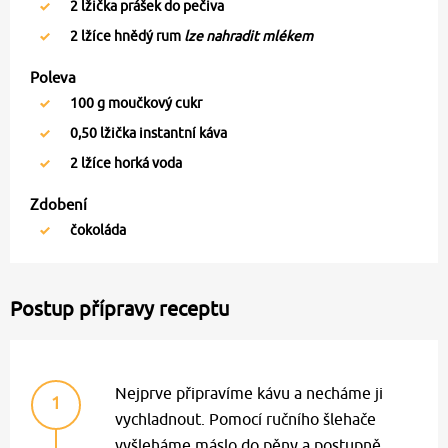
2
lžička prášek do pečiva
2
lžíce hnědý rum
lze nahradit mlékem
Poleva
100
g moučkový cukr
0,50
lžička instantní káva
2
lžíce horká voda
Zdobení
čokoláda
Postup přípravy receptu
Nejprve připravíme kávu a necháme ji
1
vychladnout. Pomocí ručního šlehače
vyšleháme máslo do pěny a postupně