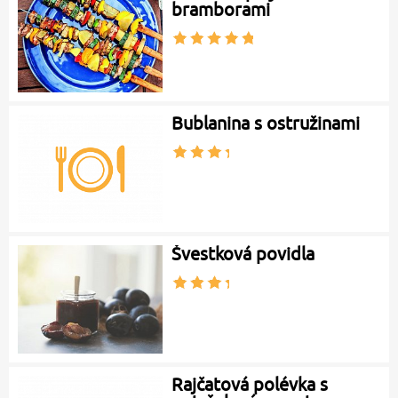
Masové špízy s
bramborami
Bublanina s ostružinami
Švestková povidla
Rajčatová polévka s