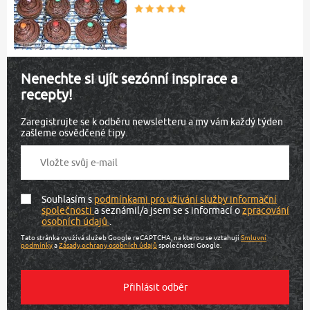
Nenechte si ujít sezónní inspirace a
recepty!
Zaregistrujte se k odběru newsletteru a my vám každý týden
zašleme osvědčené tipy.
Souhlasím s
podmínkami pro užívání služby informační
společnosti
a seznámil/a jsem se s informací o
zpracování
osobních údajů
.
Tato stránka využívá služeb Google reCAPTCHA, na kterou se vztahují
Smluvní
podmínky
a
Zásady ochrany osobních údajů
společnosti Google.