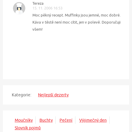
Tereza
15. 11. 2006 16:53
Moc pěkný recept. Muffinky jsou jemné, moc dobré.
Káva v těstě není moc cítit, jen v polevě. Doporučuji
všem!
Kategorie:
Nejlepší dezerty
Moučníky
Buchty
Pečení
Výjimečný den
Slovník pojmů