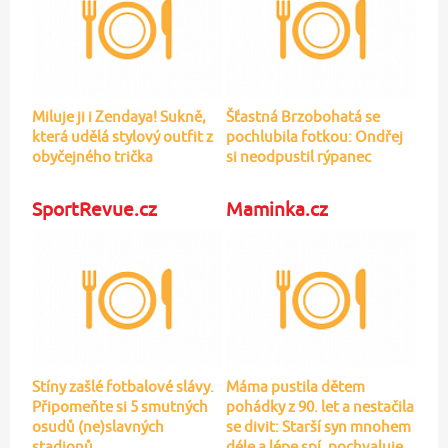
SportRevue.cz
Maminka.cz
Stíny zašlé fotbalové slávy.
Máma pustila dětem
Připomeňte si 5 smutných
pohádky z 90. let a nestačila
osudů (ne)slavných
se divit: Starší syn mnohem
stadionů
déle a lépe spí, pochvaluje
si. Co za tím stojí?
Blesk Horoskopy
Abecedazahrady