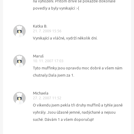
na vyhození. Přitom dřívě se pokaždé dokonale
povedly a byly vynikající :-(
Katka B.
21. 7. 2009 15:56
Vynikající a vláčné, vydrží několik dní.
Maruš
10. 11. 2007 17:03
Tyto muffinky jsou opravdu moc dobré a všem nám
chutnaly.Dala jsem za 1.
Michaela
27. 2. 2007 11:52
O víkendu jsem pekla tři druhy muffinů a tyhle jasně
vyhrály. Jsou úžasně jemné, nadýchané a nejsou
suché. Dávám 1 a všem doporučuji!