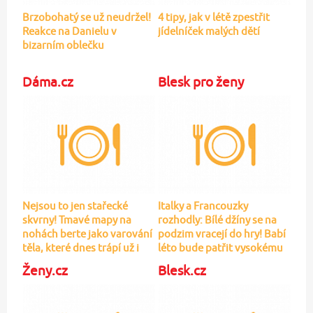
Nejsou to jen stařecké
Italky a Francouzky
skvrny! Tmavé mapy na
rozhodly: Bílé džíny se na
nohách berte jako varování
podzim vracejí do hry! Babí
těla, které dnes trápí už i
léto bude patřit vysokému
třicátníky
pasu a volnějším nohavicím
Ženy.cz
Blesk.cz
Miluje ji i Zendaya! Sukně,
Šťastná Brzobohatá se
která udělá stylový outfit z
pochlubila fotkou: Ondřej
obyčejného trička
si neodpustil rýpanec