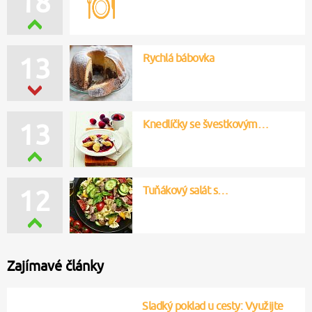
18
Rychlá bábovka
13
Knedlíčky se švestkovým…
13
Tuňákový salát s…
12
Zajímavé články
Sladký poklad u cesty: Využijte