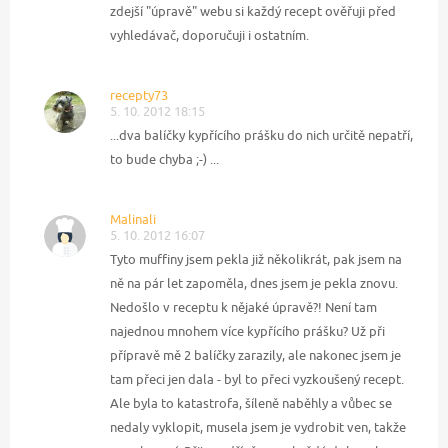
zdejší "úpravě" webu si každý recept ověřuji před
vyhledávač, doporučuji i ostatním.
recepty73
5. 10. 2012 18:15
...dva balíčky kypřícího prášku do nich určitě nepatří,
to bude chyba ;-) ...
Malinali
5. 10. 2012 16:07
Tyto muffiny jsem pekla již několikrát, pak jsem na
ně na pár let zapoměla, dnes jsem je pekla znovu.
Nedošlo v receptu k nějaké úpravě?! Není tam
najednou mnohem více kypřícího prášku? Už při
přípravě mě 2 balíčky zarazily, ale nakonec jsem je
tam přeci jen dala - byl to přeci vyzkoušený recept.
Ale byla to katastrofa, šíleně naběhly a vůbec se
nedaly vyklopit, musela jsem je vydrobit ven, takže