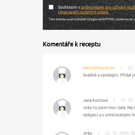
Souhlasím s
podmínkami pro užívání služ
zpracování osobních údajů
.
Tato stránka využívá služeb Google reCAPTCHA, na kterou se v
Komentáře k receptu
ales(a)hejral.eu
|
22.
Snadné a vynikající. Přidal 
|
27. 10.
Jana Kozlová
Jirko to jsem moc ráda. My t
vyikjaici a s orestovanými
|
22. 10. 2006 18
Jirka