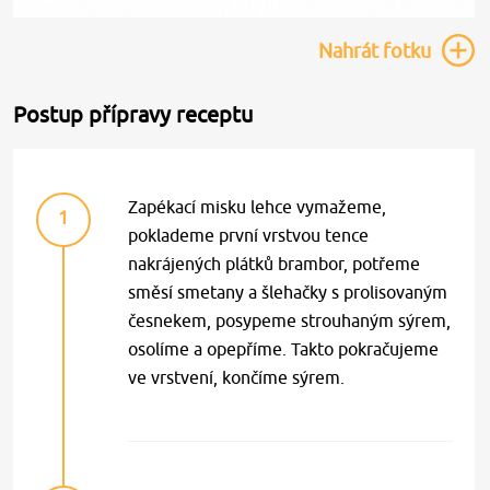
Nahrát
fotku
Postup přípravy receptu
Zapékací misku lehce vymažeme,
1
poklademe první vrstvou tence
nakrájených plátků brambor, potřeme
směsí smetany a šlehačky s prolisovaným
česnekem, posypeme strouhaným sýrem,
osolíme a opepříme. Takto pokračujeme
ve vrstvení, končíme sýrem.