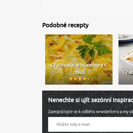
Podobné recepty
Gratinované brambory s
cibulí
Grat
Nenechte si ujít sezónní inspira
Zaregistrujte se k odběru newsletteru a my 