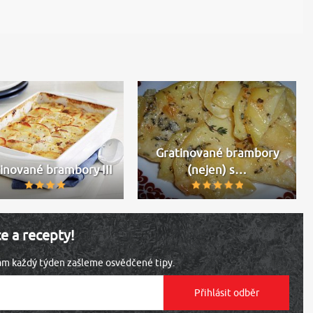
Gratinované brambory
inované brambory III
(nejen) s…
ce a recepty!
vám každý týden zašleme osvědčené tipy.