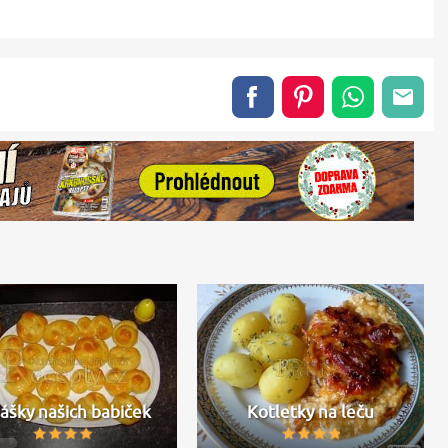
dášky našich babiček
Kotletky na leču