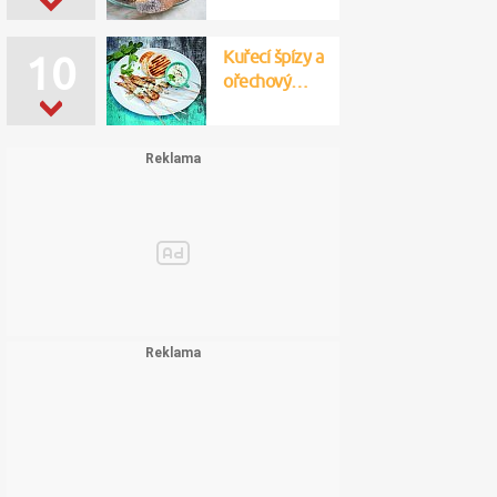
Kuřecí špízy a
10
ořechový…