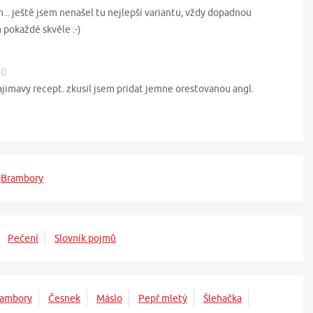
.. ještě jsem nenašel tu nejlepší variantu, vždy dopadnou
m pokaždé skvěle :-)
30
zajimavy recept. zkusil jsem pridat jemne orestovanou angl.
Brambory
Pečení
Slovník pojmů
rambory
Česnek
Máslo
Pepř mletý
Šlehačka