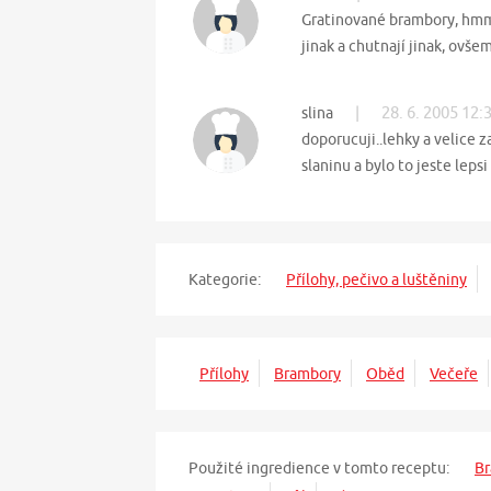
Gratinované brambory, hmm.
jinak a chutnají jinak, ovše
|
28. 6. 2005 12:
slina
doporucuji..lehky a velice 
slaninu a bylo to jeste lepsi
Kategorie:
Přílohy, pečivo a luštěniny
Přílohy
Brambory
Oběd
Večeře
Použité ingredience v tomto receptu:
B