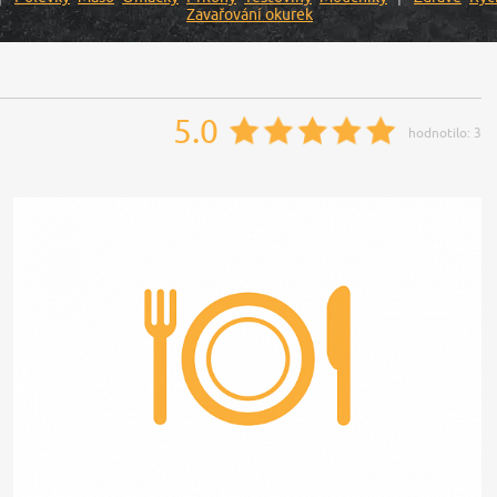
Zavařování okurek
5.0
hodnotilo:
3