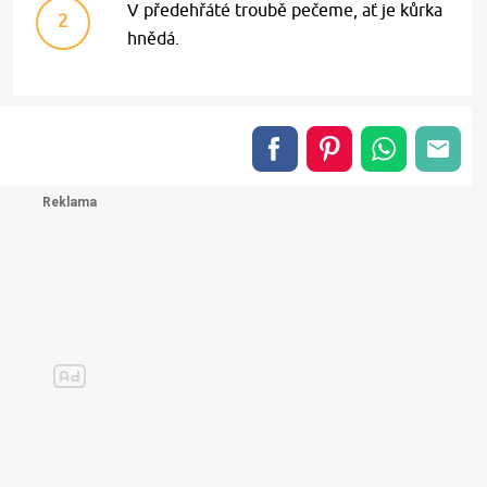
V předehřáté troubě pečeme, ať je kůrka
2
hnědá.