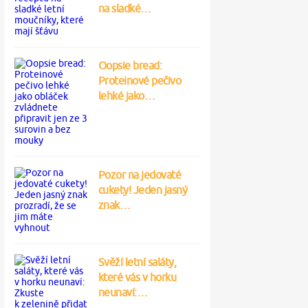
na sladké…
Oopsie bread:
Proteinové pečivo
lehké jako…
Pozor na jedovaté
cukety! Jeden jasný
znak…
Svěží letní saláty,
které vás v horku
neunaví:…