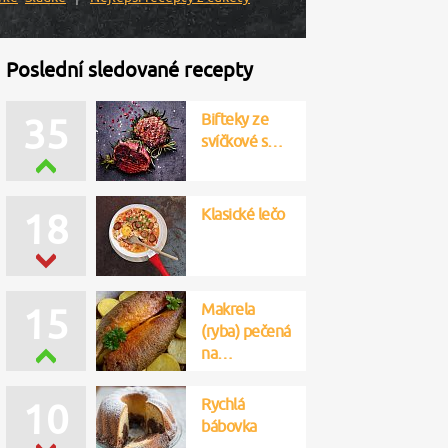
Poslední sledované recepty
Bifteky ze
35
svíčkové s…
Klasické lečo
18
Makrela
15
(ryba) pečená
na…
Rychlá
10
bábovka