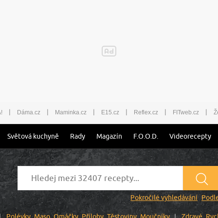
|
|
|
|
|
|
!
Dáma.cz
Maminka.cz
E15.cz
Reflex.cz
FITweb.cz
Ž
Světová kuchyně
Rady
Magazín
F.O.O.D.
Videorecepty
Pokročilé vyhledávání
Podle
Polévky
Maso
Omáčky
Přílohy
Těstoviny
Moučníky
Zdravé
Ryc