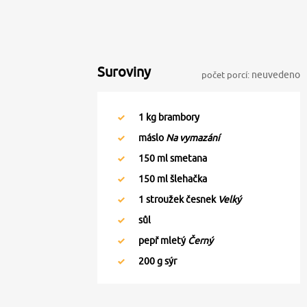
Suroviny
počet porcí:
neuvedeno
1
kg brambory
máslo
Na vymazání
150
ml smetana
150
ml šlehačka
1
stroužek česnek
Velký
sůl
pepř mletý
Černý
200
g sýr