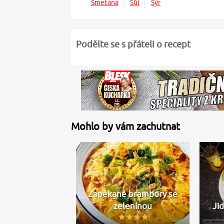
Smetana
Sůl
Sýr
Podělte se s přáteli o recept
Mohlo by vám zachutnat
Zapékané brambory se
zeleninou
Ji