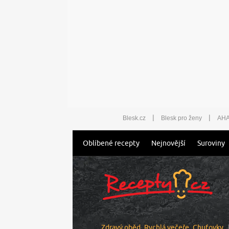
|
|
Blesk.cz
Blesk pro ženy
AHA
Oblíbené recepty
Nejnovější
Suroviny
Zdravý oběd
Rychlá večeře
Chuťovky