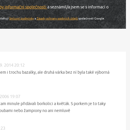
by informační společnosti
a seznámil/a jsem se s informací o
ztahují
Smluvní podmínky
a
Zásady ochrany osobních údajů
společnosti Google.
 9. 2014 20:12
jsem i trochu bazalky, ale druhá várka bez ní byla také výborná
 2006 19:07
am minule přidávali borkolici a květák. S porkem je to taky
 houbami nebo žampiony no ani nemluvě
:23