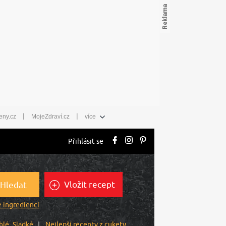
|
|
eny.cz
MojeZdraví.cz
více
Přihlásit se
Vložit recept
Hledat
 ingrediencí
hlé
Sladké
Nejlepší recepty z cukety