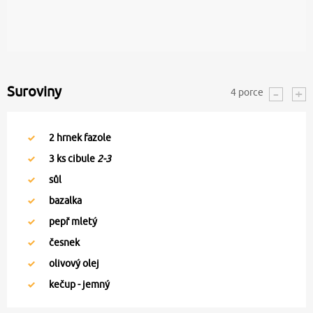
Suroviny
4
porce
2
hrnek fazole
3
ks cibule
2-3
sůl
bazalka
pepř mletý
česnek
olivový olej
kečup - jemný