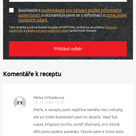
Souhlasím s
podmínkami pro užívání služby informační
společnosti
a seznámil/a jsem se s informací o
zpracování
osobních údajů
.
Tato stránka využívá služeb Google reCAPTCHA, na kterou se vztahují
Smluvní
podmínky
a
Zásady ochrany osobních údajů
společnosti Google.
Komentáře k receptu
Mirka Urbánková
12. 11. 2007 19:50
Petře, k receptu jsem nejdříve neměla moc odvahy,
ale po tvém komentáři jsem to zkusila. Vepř byl
super, křupavý zvrchu, uvnitř šťavnatý, pro mlsné
děti jsem opekla panenku. Fazole jsem k tomu dala