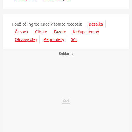
Použité ingredience v tomto receptu:
Bazalka
Česnek
Cibule
Fazole
Kečup - jemný
Olivový olej
Pepř mletý
Sůl