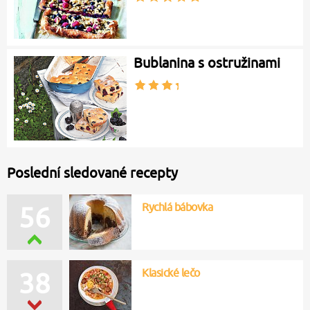
Bublanina s ostružinami
Poslední sledované recepty
Rychlá bábovka
56
Klasické lečo
38