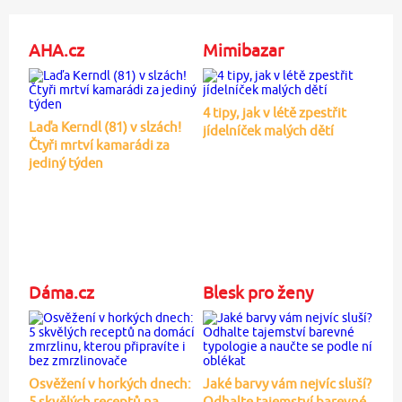
AHA.cz
Mimibazar
4 tipy, jak v létě zpestřit
Laďa Kerndl (81) v slzách!
jídelníček malých dětí
Čtyři mrtví kamarádi za
jediný týden
Dáma.cz
Blesk pro ženy
Osvěžení v horkých dnech:
Jaké barvy vám nejvíc sluší?
5 skvělých receptů na
Odhalte tajemství barevné