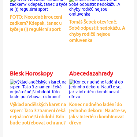
FOTO: Necudné kroucení
Tomáš Šebek otevřeně:
zadkem? Kdepak, tanec u
Sobě odpustit nedokážu. A
tyče je (i) regulérní sport
chyby rodičů nejsou
omluvenka
Blesk Horoskopy
Abecedazahrady
Výklad andělských karet na
Konec nudného ladění do
srpen: Tato 3 znamení čeká
jednoho dekoru: Naučte se,
nejnáročnější období. Kdo
jak v interiéru kombinovat
bude potřebovat ochranu?
dřevo