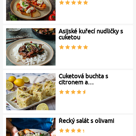
Asijské kuřecí nudličky s
cuketou
Cuketová buchta s
citronem a…
Řecký salát s olivami