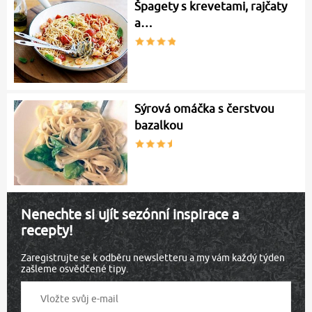
Špagety s krevetami, rajčaty
a…
Sýrová omáčka s čerstvou
bazalkou
Nenechte si ujít sezónní inspirace a
recepty!
Zaregistrujte se k odběru newsletteru a my vám každý týden
zašleme osvědčené tipy.