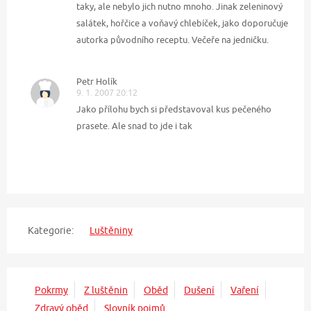
taky, ale nebylo jich nutno mnoho. Jinak zeleninový
salátek, hořčice a voňavý chlebíček, jako doporučuje
autorka původního receptu. Večeře na jedničku.
Petr Holík
9. 1. 2007 20:12
Jako přílohu bych si představoval kus pečeného
prasete. Ale snad to jde i tak
Kategorie:
Luštěniny
Pokrmy
Z luštěnin
Oběd
Dušení
Vaření
Zdravý oběd
Slovník pojmů