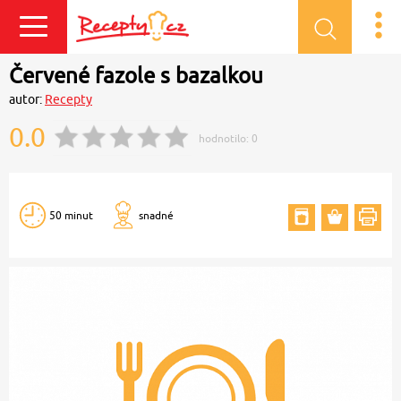
Přihlásit se
Červené fazole s bazalkou
autor:
Recepty
0.0
hodnotilo:
0
50 minut
snadné