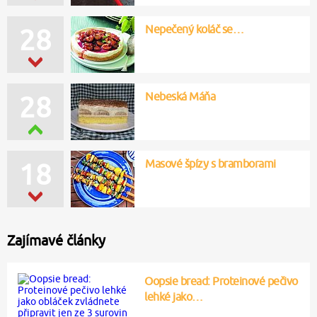
Nepečený koláč se…
28
Nebeská Máňa
28
Masové špízy s bramborami
18
Zajímavé články
Oopsie bread: Proteinové pečivo
lehké jako…