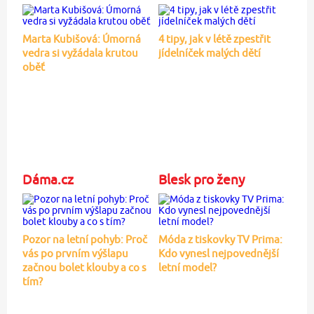
Marta Kubišová: Úmorná
4 tipy, jak v létě zpestřit
vedra si vyžádala krutou
jídelníček malých dětí
oběť
Dáma.cz
Blesk pro ženy
Pozor na letní pohyb: Proč
Móda z tiskovky TV Prima:
vás po prvním výšlapu
Kdo vynesl nejpovednější
začnou bolet klouby a co s
letní model?
tím?