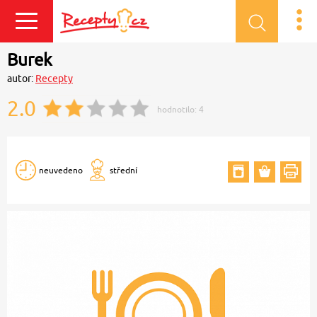
Přihlásit se
Burek
autor:
Recepty
2.0
hodnotilo:
4
neuvedeno
střední