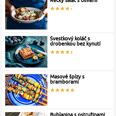
Řecký salát s olivami
Švestkový koláč s
drobenkou bez kynutí
Masové špízy s
bramborami
Bublanina s ostružinami