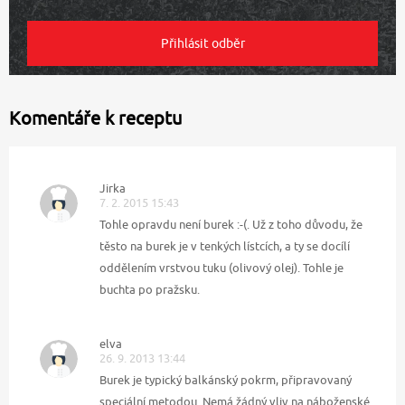
Komentáře k receptu
Jirka
7. 2. 2015 15:43
Tohle opravdu není burek :-(. Už z toho důvodu, že
těsto na burek je v tenkých lístcích, a ty se docílí
oddělením vrstvou tuku (olivový olej). Tohle je
buchta po pražsku.
elva
26. 9. 2013 13:44
Burek je typický balkánský pokrm, připravovaný
speciální metodou. Nemá žádný vliv na náboženské