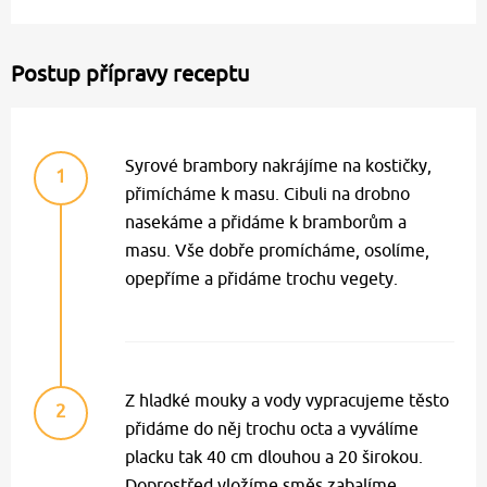
Postup přípravy receptu
Syrové brambory nakrájíme na kostičky,
1
přimícháme k masu. Cibuli na drobno
nasekáme a přidáme k bramborům a
masu. Vše dobře promícháme, osolíme,
opepříme a přidáme trochu vegety.
Z hladké mouky a vody vypracujeme těsto
2
přidáme do něj trochu octa a vyválíme
placku tak 40 cm dlouhou a 20 širokou.
Doprostřed vložíme směs zabalíme