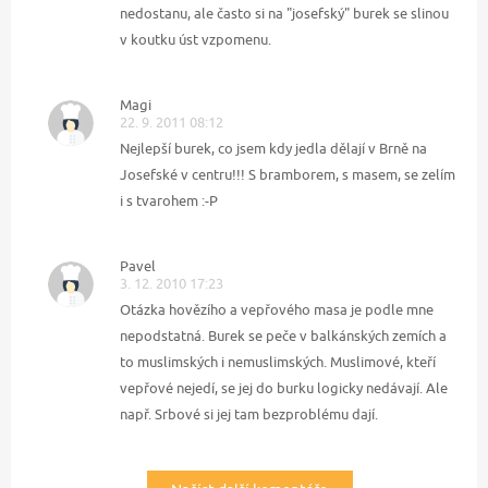
nedostanu, ale často si na "josefský" burek se slinou
v koutku úst vzpomenu.
Magi
22. 9. 2011 08:12
Nejlepší burek, co jsem kdy jedla dělají v Brně na
Josefské v centru!!! S bramborem, s masem, se zelím
i s tvarohem :-P
Pavel
3. 12. 2010 17:23
Otázka hovězího a vepřového masa je podle mne
nepodstatná. Burek se peče v balkánských zemích a
to muslimských i nemuslimských. Muslimové, kteří
vepřové nejedí, se jej do burku logicky nedávají. Ale
např. Srbové si jej tam bezproblému dají.