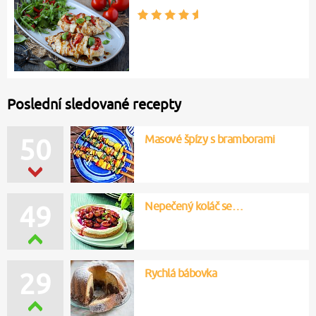
Poslední sledované recepty
Masové špízy s bramborami
50
Nepečený koláč se…
49
Rychlá bábovka
29