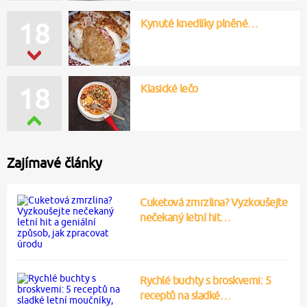
Kynuté knedlíky plněné…
18
Klasické lečo
18
Zajímavé články
Cuketová zmrzlina? Vyzkoušejte
nečekaný letní hit…
Rychlé buchty s broskvemi: 5
receptů na sladké…