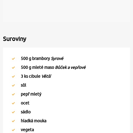
Suroviny
500
g brambory
Syrové
500
g mleté maso
Bůček a vepřové
3
ks cibule
Větší
sůl
pepř mletý
ocet
sádlo
hladká mouka
vegeta