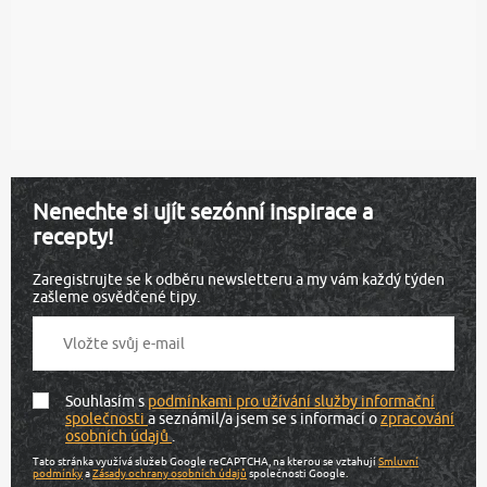
Nenechte si ujít sezónní inspirace a
recepty!
Zaregistrujte se k odběru newsletteru a my vám každý týden
zašleme osvědčené tipy.
Souhlasím s
podmínkami pro užívání služby informační
společnosti
a seznámil/a jsem se s informací o
zpracování
osobních údajů
.
Tato stránka využívá služeb Google reCAPTCHA, na kterou se vztahují
Smluvní
podmínky
a
Zásady ochrany osobních údajů
společnosti Google.