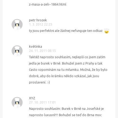
z-masa-a-zeli--1864.html
petr hrozek
1. 3. 2012 22:25
ty jsou perfektni ale žádnej nefunguje ten odkaz
květinka
24. 11. 2011 08:15
Taktéž naprosto souhlasím, nejlepší co jsem zatím
jedla je burek v Brně. Bohužel jsem z Prahy a tak
často vzpomínám na tu mňamku. Možná, že by bylo
dobré, aby do krámku někdo vzkázal, jak jsou
proslavení. :-)
XYZ
27. 10. 2011 17:01
Naprosto souhlasím: Burek v Brně na Josefské je
naprosto luxusní!!! Bohužel se teď do Brna moc