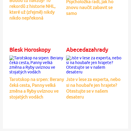
Budou tu navždy? 10
Psycholožka radí, jak ho
rekordů z historie NHL,
znovu naučit zabavit se
které už (zřejmě) nikdy
samo
nikdo nepřekoná
Blesk Horoskopy
Abecedazahrady
Tarotskop na srpen: Berany
Jste v lese za experta, nebo
čeká cesta, Panny velká
si na houbaře jen hrajete?
změna a Ryby uvíznou ve
Otestujte se v našem
stojatých vodách
desateru