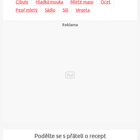
Cibule
Hladká mouka
Mleté maso
Ocet
Pepř mletý
Sádlo
Sůl
Vegeta
Podělte se s přáteli o recept