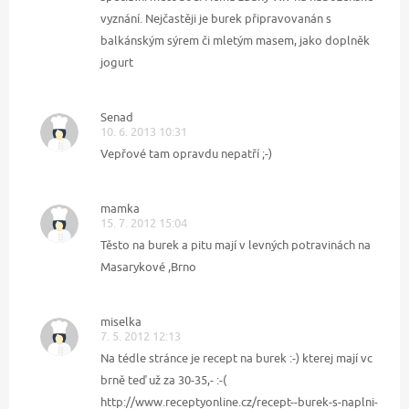
vyznání. Nejčastěji je burek připravovanán s
balkánským sýrem či mletým masem, jako doplněk
jogurt
Senad
10. 6. 2013 10:31
Vepřové tam opravdu nepatří ;-)
mamka
15. 7. 2012 15:04
Těsto na burek a pitu mají v levných potravinách na
Masarykové ,Brno
miselka
7. 5. 2012 12:13
Na tédle stránce je recept na burek :-) kterej mají vc
brně teď už za 30-35,- :-(
http://www.receptyonline.cz/recept--burek-s-naplni-