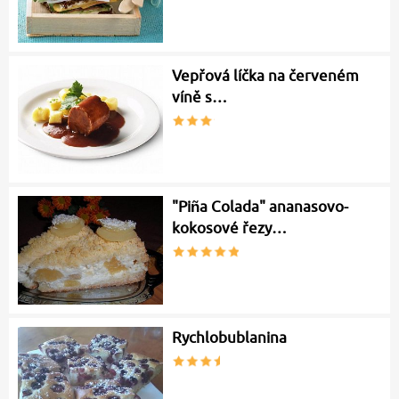
Vepřová líčka na červeném
víně s…
"Piña Colada" ananasovo-
kokosové řezy…
Rychlobublanina