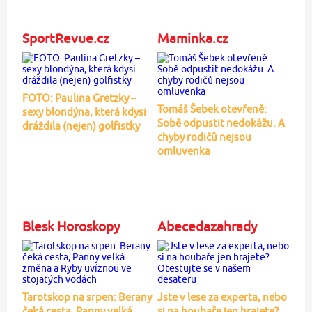
SportRevue.cz
Maminka.cz
FOTO: Paulina Gretzky –
Tomáš Šebek otevřeně:
sexy blondýna, která kdysi
Sobě odpustit nedokážu. A
dráždila (nejen) golfistky
chyby rodičů nejsou
omluvenka
Blesk Horoskopy
Abecedazahrady
Tarotskop na srpen: Berany
Jste v lese za experta, nebo
čeká cesta, Panny velká
si na houbaře jen hrajete?