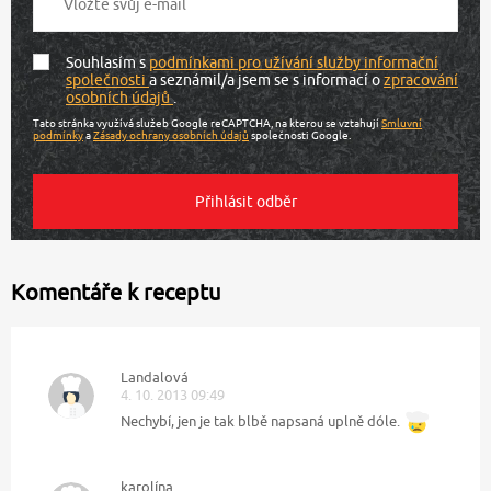
Souhlasím s
podmínkami pro užívání služby informační
společnosti
a seznámil/a jsem se s informací o
zpracování
osobních údajů
.
Tato stránka využívá služeb Google reCAPTCHA, na kterou se vztahují
Smluvní
podmínky
a
Zásady ochrany osobních údajů
společnosti Google.
Komentáře k receptu
Landalová
4. 10. 2013 09:49
Nechybí, jen je tak blbě napsaná uplně dóle.
karolína