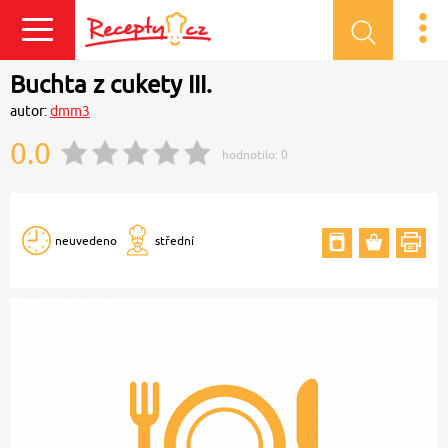
Přihlásit se
Buchta z cukety III.
autor:
dmm3
0.0
hodnotilo:
0
neuvedeno
střední