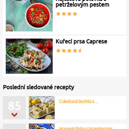
petrželovým pestem
Kuřecí prsa Caprese
Poslední sledované recepty
Cuketová buchta s…
85
Masové špízy s bramborami