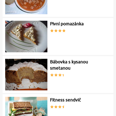
Pivní pomazánka
Bábovka s kysanou
smetanou
Fitness sendvič