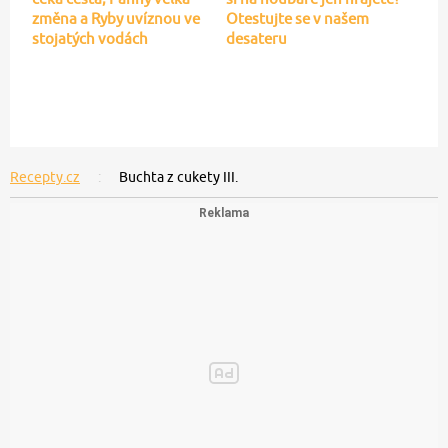
změna a Ryby uvíznou ve
Otestujte se v našem
stojatých vodách
desateru
Recepty.cz
Buchta z cukety III.