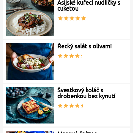
Asijské kuřecí nudličky s
cuketou
Řecký salát s olivami
Švestkový koláč s
drobenkou bez kynutí