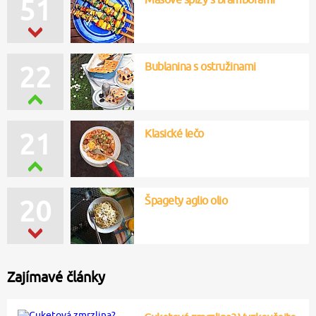
51
Bublanina s ostružinami
22
Klasické lečo
21
Špagety aglio olio
20
Zajímavé články