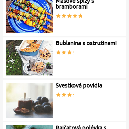
Masové špízy s
bramborami
Bublanina s ostružinami
Švestková povidla
Rajčatová polévka s