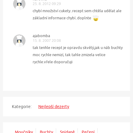
25. 8. 2012 09:29
chybí množství cukety..recept sem chtěla udělat ale
základní informace chybí..doplnte
ajabomba
15. 8. 2007 20:08
tak tenhle recept je opravdu skvělý,jak u náb buchty
moc rychle nemizí, tak tahle zmizela velice
rychle.vřele doporučuji
Kategorie:
Nejlepší dezerty
Moučníky
Buchty
Snídaně
Pečení