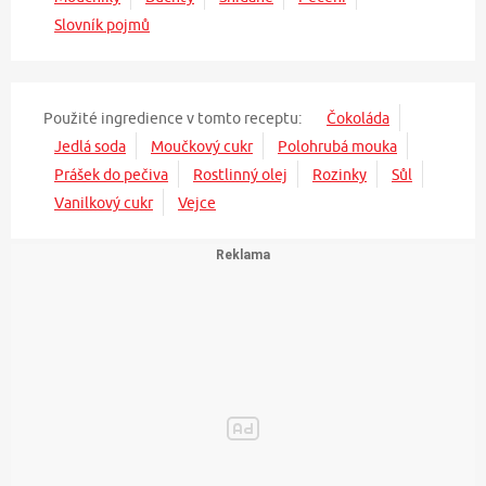
Slovník pojmů
Použité ingredience v tomto receptu:
Čokoláda
Jedlá soda
Moučkový cukr
Polohrubá mouka
Prášek do pečiva
Rostlinný olej
Rozinky
Sůl
Vanilkový cukr
Vejce