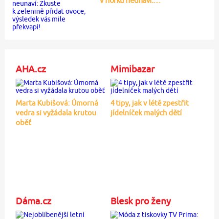
AHA.cz
Mimibazar
Marta Kubišová: Úmorná
4 tipy, jak v létě zpestřit
vedra si vyžádala krutou
jídelníček malých dětí
oběť
Dáma.cz
Blesk pro ženy