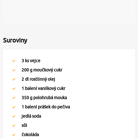
Suroviny
3
ks vejce
200
g moučkový cukr
2
dl rostlinný olej
1
balení vanilkový cukr
350
g polohrubá mouka
1
balení prášek do pečiva
jedlá soda
sůl
čokoláda