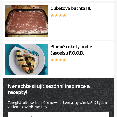
Cuketová buchta III.
Plněné cukety podle
časopisu F.O.O.D.
Nenechte si ujít sezónní inspirace a
recepty!
Zaregistrujte se k odběru newsletteru a my vám každý týden
zašleme osvědčené tipy.