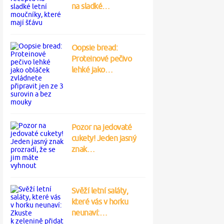
na sladké…
Oopsie bread:
Proteinové pečivo
lehké jako…
Pozor na jedovaté
cukety! Jeden jasný
znak…
Svěží letní saláty,
které vás v horku
neunaví:…