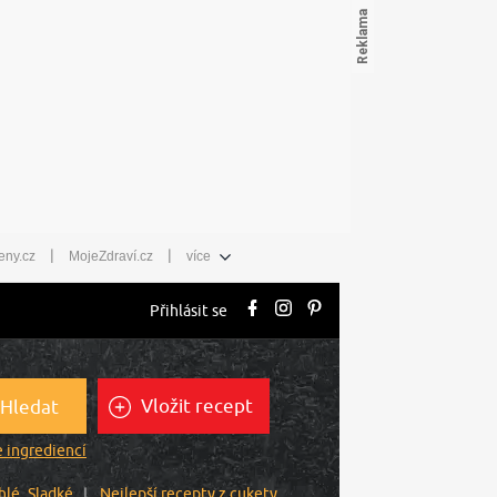
|
|
eny.cz
MojeZdraví.cz
více
Přihlásit se
Vložit recept
Hledat
 ingrediencí
hlé
Sladké
Nejlepší recepty z cukety