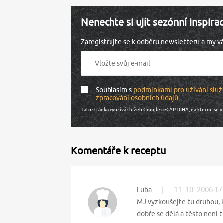
Nenechte si ujít sezónní inspira
Zaregistrujte se k odběru newsletteru a my 
Souhlasím s
podmínkami pro užívání služ
zpracování osobních údajů
.
Tato stránka využívá služeb Google reCAPTCHA, na kterou se v
Komentáře k receptu
|
11. 10. 2006 17
Luba
MJ vyzkoušejte tu druhou, kt
dobře se dělá a těsto není 