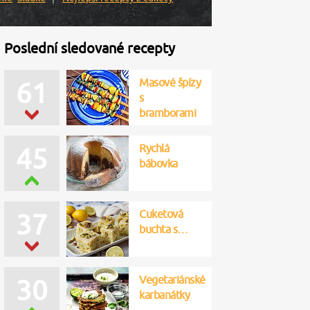
Poslední sledované recepty
Masové špízy
61
s
bramborami
Rychlá
45
bábovka
Cuketová
37
buchta s…
Vegetariánské
30
karbanátky