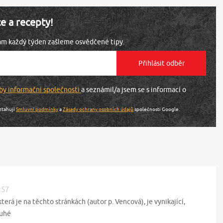
ce a recepty!
vám každý týden zašleme osvědčené tipy.
by informační společnosti
a seznámil/a jsem se s informací o
ztahují
Smluvní podmínky
a
Zásady ochrany osobních údajů
společnosti Google.
:57
erá je na těchto stránkách (autor p. Vencová), je vynikající,
tuhé