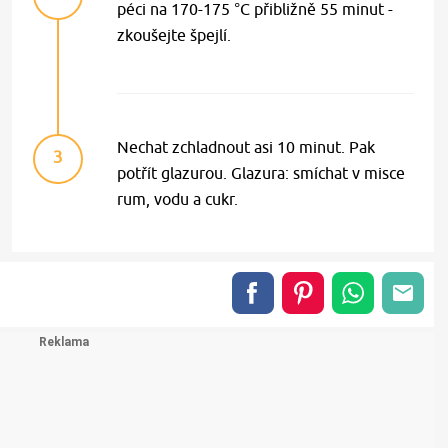
péci na 170-175 °C přibližně 55 minut -
zkoušejte špejlí.
Nechat zchladnout asi 10 minut. Pak
3
potřít glazurou. Glazura: smíchat v misce
rum, vodu a cukr.