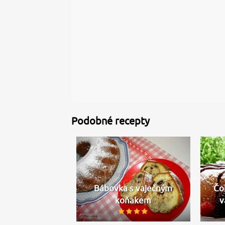
Podobné recepty
Bábovka s vaječným
Čo
koňakem
v