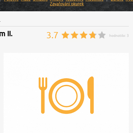
Zavařování okurek
.
 II.
3.7
hodnotilo:
3