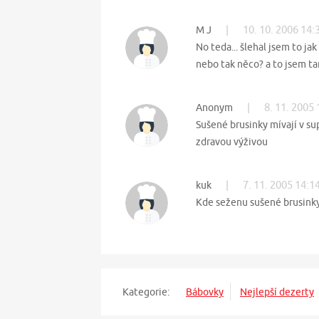
|
10. 10. 2006 14:
M J
No teda... šlehal jsem to ja
nebo tak něco? a to jsem t
|
8. 11. 2005 
Anonym
Sušené brusinky mívají v s
zdravou výživou
|
7. 11. 2005 14:1
kuk
Kde seženu sušené brusink
Kategorie:
Bábovky
Nejlepší dezerty