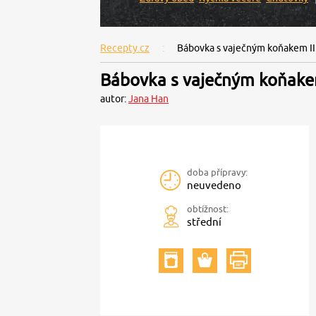
Recepty.cz
Bábovka s vaječným koňakem II
Bábovka s vaječným koňakem
autor:
Jana Han
doba přípravy:
neuvedeno
obtížnost:
střední