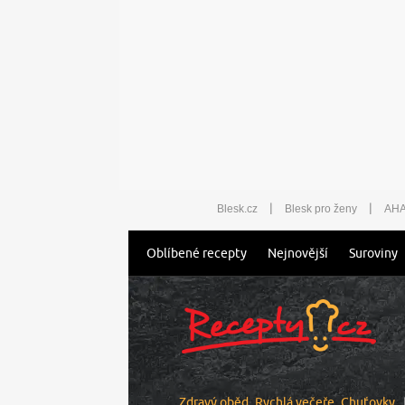
|
|
Blesk.cz
Blesk pro ženy
AHA
Oblíbené recepty
Nejnovější
Suroviny
Zdravý oběd
Rychlá večeře
Chuťovky