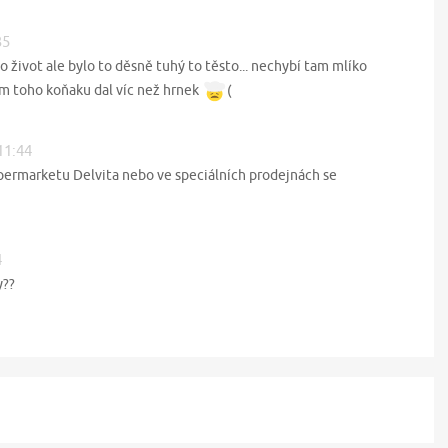
35
k o život ale bylo to děsně tuhý to těsto... nechybí tam mlíko
am toho koňaku dal víc než hrnek
(
11:44
upermarketu Delvita nebo ve speciálních prodejnách se
4
y??