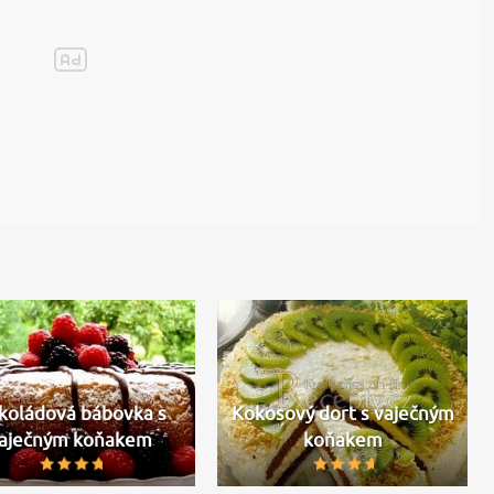
koládová bábovka s
Kokosový dort s vaječným
aječným koňakem
koňakem