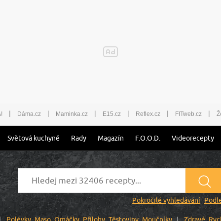
|
|
|
|
|
|
!
Dáma.cz
Maminka.cz
E15.cz
Reflex.cz
FITweb.cz
Ž
Světová kuchyně
Rady
Magazín
F.O.O.D.
Videorecepty
Pokročilé vyhledávání
Podle
Polévky
Maso
Omáčky
Přílohy
Těstoviny
Moučníky
Zdravé
Ryc