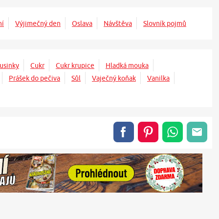
ní
Výjimečný den
Oslava
Návštěva
Slovník pojmů
usinky
Cukr
Cukr krupice
Hladká mouka
Prášek do pečiva
Sůl
Vaječný koňak
Vanilka