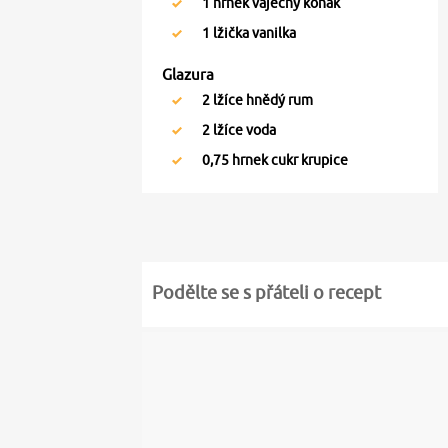
1
hrnek vaječný koňak
1
lžička vanilka
Glazura
2
lžíce hnědý rum
2
lžíce voda
0,75
hrnek cukr krupice
Podělte se s přáteli o recept