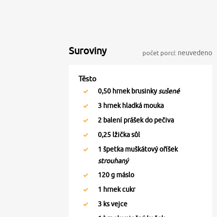
Suroviny
počet porcí:
neuvedeno
Těsto
0,50
hrnek brusinky
sušené
3
hrnek hladká mouka
2
balení prášek do pečiva
0,25
lžička sůl
1
špetka muškátový oříšek
strouhaný
120
g máslo
1
hrnek cukr
3
ks vejce