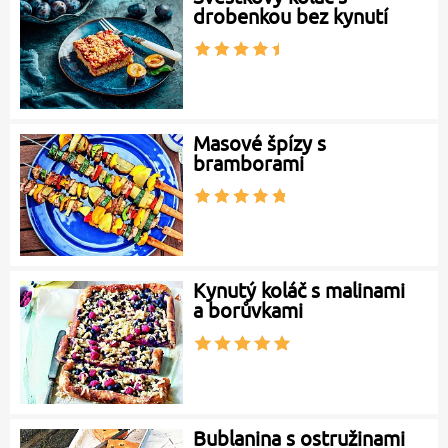
drobenkou bez kynutí
Masové špízy s
bramborami
Kynutý koláč s malinami
a borůvkami
Bublanina s ostružinami