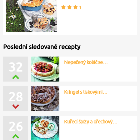
Poslední sledované recepty
Nepečený koláč se…
32
Kringel s lískovými…
28
Kuřecí špízy a ořechový…
26