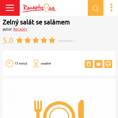
Přihlásit se
Zelný salát se salámem
autor:
Recepty
5.0
hodnotilo:
1
15 minut
snadné