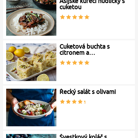
Asijské kuřecí nudličky s
cuketou
Cuketová buchta s
citronem a…
Řecký salát s olivami
Švestkový koláč s