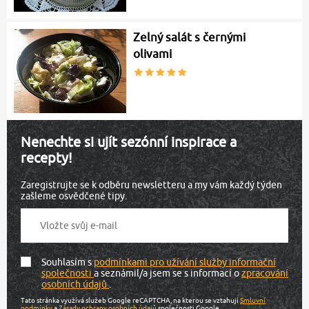
Zelný salát s černými
olivami
Nenechte si ujít sezónní inspirace a
recepty!
Zaregistrujte se k odběru newsletteru a my vám každý týden
zašleme osvědčené tipy.
Souhlasím s
podmínkami pro užívání služby informační
společnosti
a seznámil/a jsem se s informací o
zpracování
osobních údajů
.
Tato stránka využívá služeb Google reCAPTCHA, na kterou se vztahují
Smluvní
podmínky
a
Zásady ochrany osobních údajů
společnosti Google.