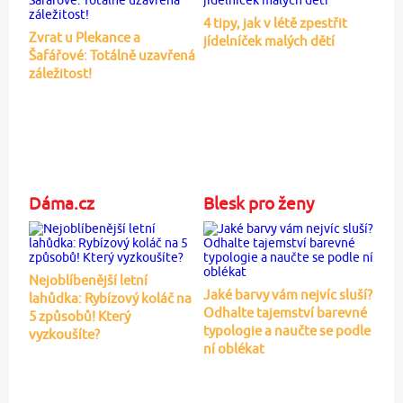
4 tipy, jak v létě zpestřit
Zvrat u Plekance a
jídelníček malých dětí
Šafářové: Totálně uzavřená
záležitost!
Dáma.cz
Blesk pro ženy
Nejoblíbenější letní
Jaké barvy vám nejvíc sluší?
lahůdka: Rybízový koláč na
Odhalte tajemství barevné
5 způsobů! Který
typologie a naučte se podle
vyzkoušíte?
ní oblékat