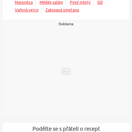
Majonéza
Měkký salám
Pepř mletý
Sůl
Vařená vejce
Zakysaná smetana
Podělte se s přáteli o recept