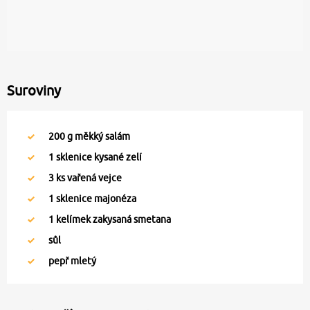
Suroviny
200
g měkký salám
1
sklenice kysané zelí
3
ks vařená vejce
1
sklenice majonéza
1
kelímek zakysaná smetana
sůl
pepř mletý