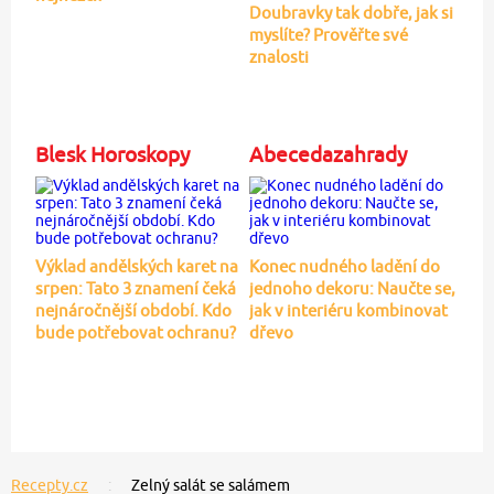
Doubravky tak dobře, jak si
myslíte? Prověřte své
znalosti
Blesk Horoskopy
Abecedazahrady
Výklad andělských karet na
Konec nudného ladění do
srpen: Tato 3 znamení čeká
jednoho dekoru: Naučte se,
nejnáročnější období. Kdo
jak v interiéru kombinovat
bude potřebovat ochranu?
dřevo
Recepty.cz
Zelný salát se salámem