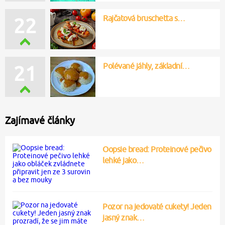
Rajčatová bruschetta s…
22
Polévané jáhly, základní…
21
Zajímavé články
Oopsie bread: Proteinové pečivo
lehké jako…
Pozor na jedovaté cukety! Jeden
jasný znak…