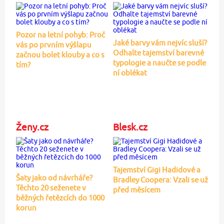
Pozor na letní pohyb: Proč
Jaké barvy vám nejvíc sluší?
vás po prvním výšlapu
Odhalte tajemství barevné
začnou bolet klouby a co s
typologie a naučte se podle
tím?
ní oblékat
Ženy.cz
Blesk.cz
Tajemství Gigi Hadidové a
Šaty jako od návrháře?
Bradley Coopera: Vzali se už
Těchto 20 seženete v
před měsícem
běžných řetězcích do 1000
korun