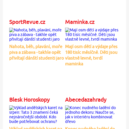
SportRevue.cz
Maminka.cz
Nahota, běh, plavání, moře
Mají osm dětí a výdaje přes
piva a zábava - takhle opět
180 tisíc měsíčně. Děti jsou
přivítají dánští studenti jaro
vlastně levné, tvrdí
maminka
Blesk Horoskopy
Abecedazahrady
Výklad andělských karet na
Konec nudného ladění do