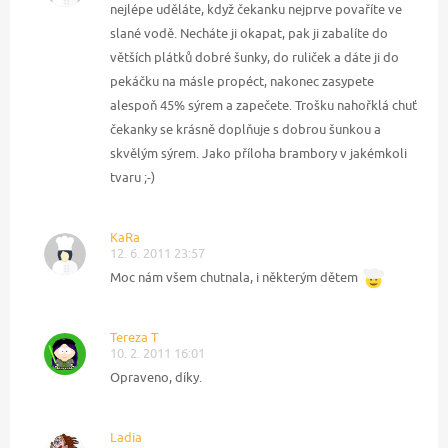
nejlépe uděláte, když čekanku nejprve povaříte ve
slané vodě. Necháte ji okapat, pak ji zabalíte do
větších plátků dobré šunky, do ruliček a dáte ji do
pekáčku na másle propéct, nakonec zasypete
alespoň 45% sýrem a zapečete. Trošku nahořklá chuť
čekanky se krásně doplňuje s dobrou šunkou a
skvělým sýrem. Jako příloha brambory v jakémkoli
tvaru ;-)
KaRa
12. 6. 2011 23:57
Moc nám všem chutnala, i některým dětem
Tereza T
10. 2. 2011 16:01
Opraveno, díky.
Ladia