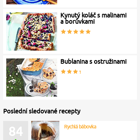
Kynutý koláč s malinami
a borůvkami
Bublanina s ostružinami
Poslední sledované recepty
Rychlá bábovka
84