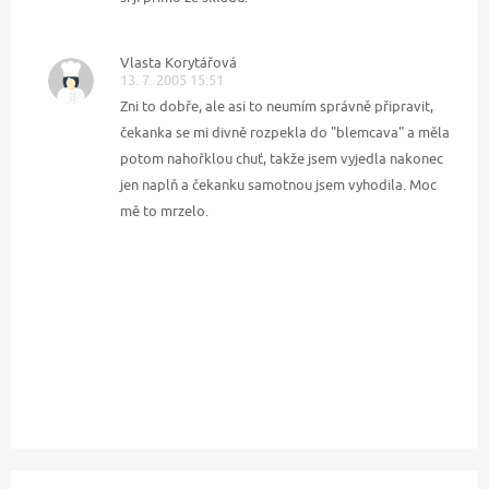
Vlasta Korytářová
13. 7. 2005 15:51
Zni to dobře, ale asi to neumím správně připravit,
čekanka se mi divně rozpekla do "blemcava" a měla
potom nahořklou chuť, takže jsem vyjedla nakonec
jen naplň a čekanku samotnou jsem vyhodila. Moc
mě to mrzelo.