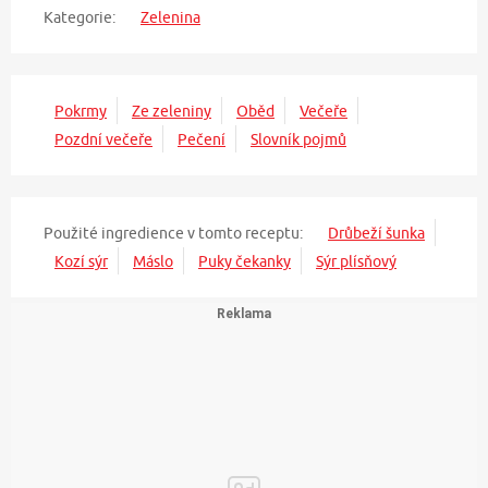
Kategorie:
Zelenina
Pokrmy
Ze zeleniny
Oběd
Večeře
Pozdní večeře
Pečení
Slovník pojmů
Použité ingredience v tomto receptu:
Drůbeží šunka
Kozí sýr
Máslo
Puky čekanky
Sýr plísňový