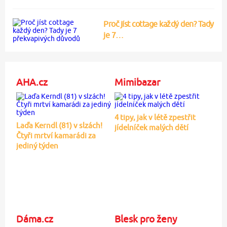
Proč jíst cottage každý den? Tady
je 7…
AHA.cz
Mimibazar
4 tipy, jak v létě zpestřit
Laďa Kerndl (81) v slzách!
jídelníček malých dětí
Čtyři mrtví kamarádi za
jediný týden
Dáma.cz
Blesk pro ženy