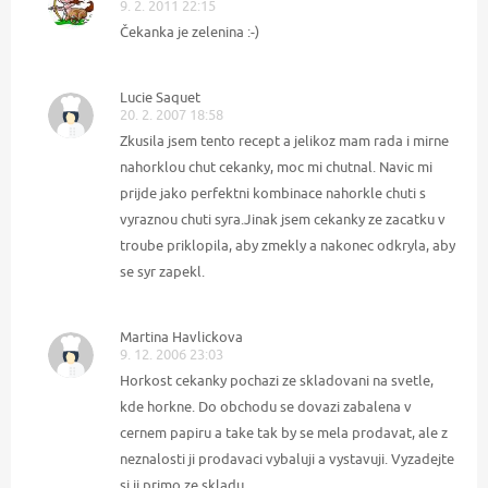
9. 2. 2011 22:15
Čekanka je zelenina :-)
Lucie Saquet
20. 2. 2007 18:58
Zkusila jsem tento recept a jelikoz mam rada i mirne
nahorklou chut cekanky, moc mi chutnal. Navic mi
prijde jako perfektni kombinace nahorkle chuti s
vyraznou chuti syra.Jinak jsem cekanky ze zacatku v
troube priklopila, aby zmekly a nakonec odkryla, aby
se syr zapekl.
Martina Havlickova
9. 12. 2006 23:03
Horkost cekanky pochazi ze skladovani na svetle,
kde horkne. Do obchodu se dovazi zabalena v
cernem papiru a take tak by se mela prodavat, ale z
neznalosti ji prodavaci vybaluji a vystavuji. Vyzadejte
si ji primo ze skladu.