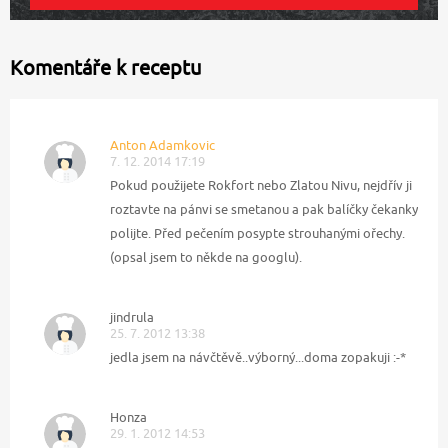
Komentáře k receptu
Anton Adamkovic
7. 12. 2014 17:19
Pokud použijete Rokfort nebo Zlatou Nivu, nejdřív ji
roztavte na pánvi se smetanou a pak balíčky čekanky
polijte. Před pečením posypte strouhanými ořechy.
(opsal jsem to někde na googlu).
jindrula
25. 7. 2012 13:38
jedla jsem na návčtěvě..výborný...doma zopakuji :-*
Honza
29. 1. 2012 14:53