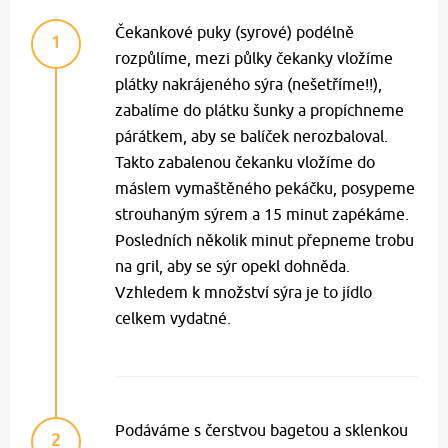
Čekankové puky (syrové) podélně
1
rozpůlíme, mezi půlky čekanky vložíme
plátky nakrájeného sýra (nešetříme!!),
zabalíme do plátku šunky a propíchneme
párátkem, aby se balíček nerozbaloval.
Takto zabalenou čekanku vložíme do
máslem vymaštěného pekáčku, posypeme
strouhaným sýrem a 15 minut zapékáme.
Posledních několik minut přepneme trobu
na gril, aby se sýr opekl dohněda.
Vzhledem k množství sýra je to jídlo
celkem vydatné.
Podáváme s čerstvou bagetou a sklenkou
2