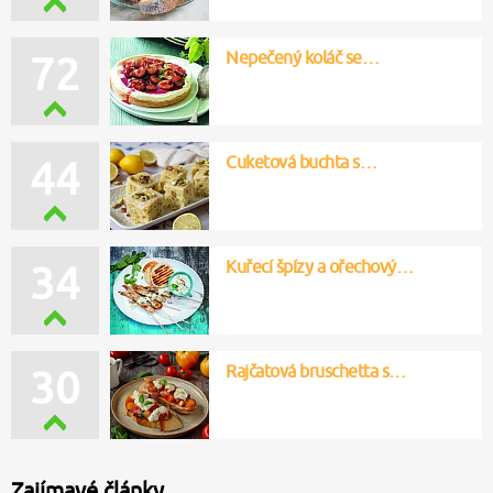
Nepečený koláč se…
72
Cuketová buchta s…
44
Kuřecí špízy a ořechový…
34
Rajčatová bruschetta s…
30
Zajímavé články