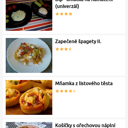
(univerzál)
Zapečené špagety II.
Mňamka z listového těsta
Košíčky s ořechovou náplní