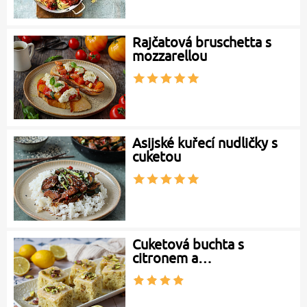
Rajčatová bruschetta s
mozzarellou
Asijské kuřecí nudličky s
cuketou
Cuketová buchta s
citronem a…