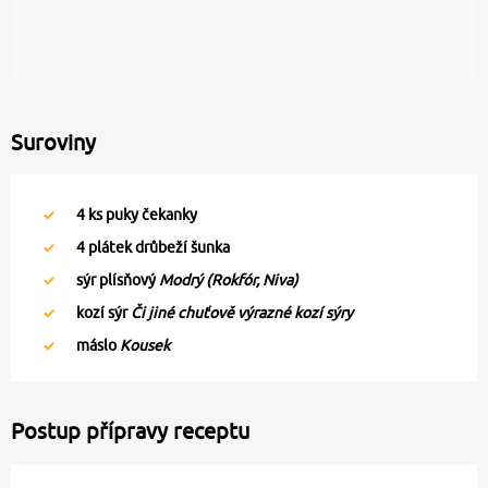
Suroviny
4
ks puky čekanky
4
plátek drůbeží šunka
sýr plísňový
Modrý (Rokfór, Niva)
kozí sýr
Či jiné chuťově výrazné kozí sýry
máslo
Kousek
Postup přípravy receptu