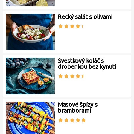
Řecký salát s olivami
Švestkový koláč s
drobenkou bez kynutí
Masové špízy s
bramborami