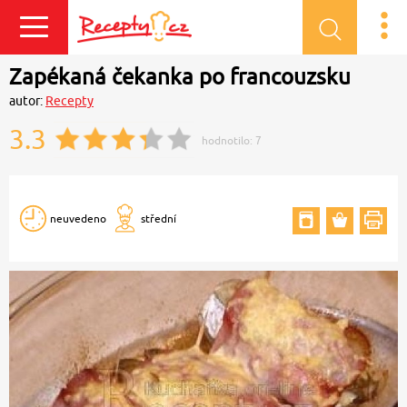
Přihlásit se
Zapékaná čekanka po francouzsku
autor:
Recepty
3.3
hodnotilo:
7
neuvedeno
střední