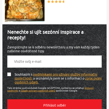
Nenechte si ujít sezónní inspirace a
recepty!
Zaregistrujte se k odběru newsletteru a my vám každý týden
zašleme osvědčené tipy.
Souhlasím s
podmínkami pro užívání služby informační
společnosti
a seznámil/a jsem se s informací o
zpracování
osobních údajů
.
Tato stránka využívá služeb Google reCAPTCHA, na kterou se vztahují
Smluvní
podmínky
a
Zásady ochrany osobních údajů
společnosti Google.