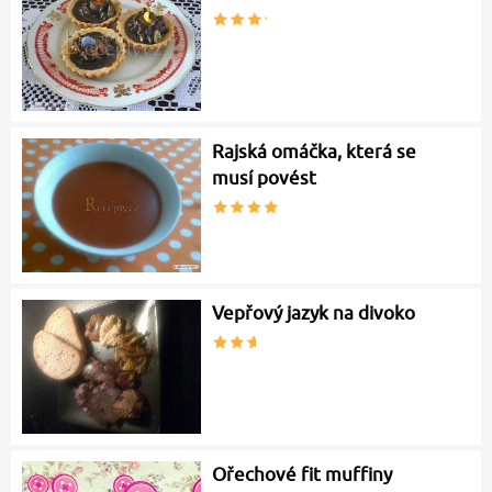
Rajská omáčka, která se
musí povést
Vepřový jazyk na divoko
Ořechové fit muffiny