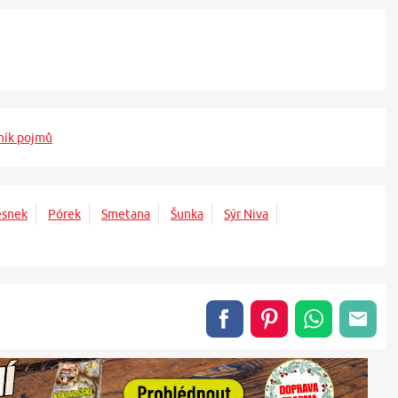
ník pojmů
esnek
Pórek
Smetana
Šunka
Sýr Niva