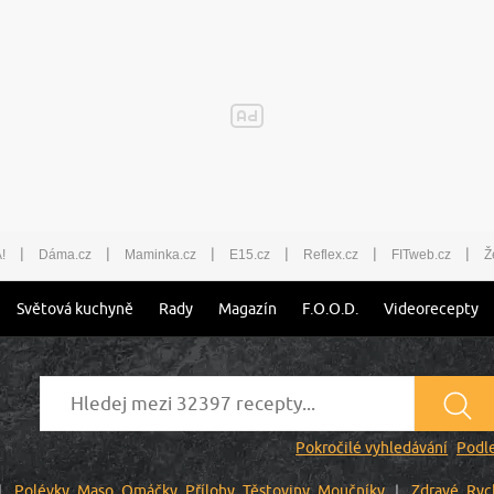
|
|
|
|
|
|
!
Dáma.cz
Maminka.cz
E15.cz
Reflex.cz
FITweb.cz
Ž
Světová kuchyně
Rady
Magazín
F.O.O.D.
Videorecepty
Pokročilé vyhledávání
Podle
Polévky
Maso
Omáčky
Přílohy
Těstoviny
Moučníky
Zdravé
Ryc