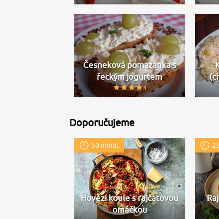
Česneková pomazánka s
řeckým jogurtem
(c
Doporučujeme
50 minut
25
Hovězí koule s rajčatovou
Raj
omáčkou