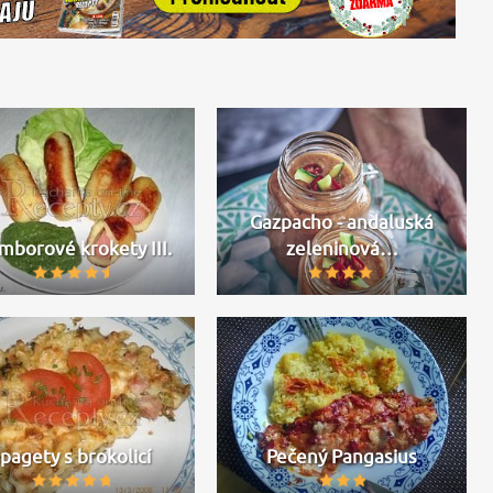
Gazpacho - andaluská
mborové krokety III.
zeleninová…
pagety s brokolicí
Pečený Pangasius