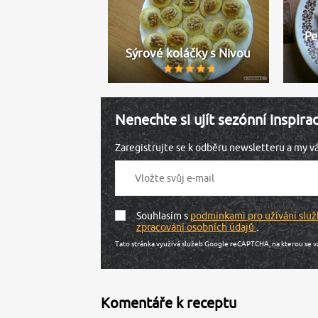
Pe
Sýrové koláčky s Nivou
Nenechte si ujít sezónní inspira
Zaregistrujte se k odběru newsletteru a my 
Souhlasím s
podmínkami pro užívání služ
zpracování osobních údajů
.
Tato stránka využívá služeb Google reCAPTCHA, na kterou se v
Komentáře k receptu