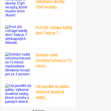
nakládané okurky:
Čtyři recepty…
Proč jíst cottage každý
den? Tady je 7…
Domácí ruská
zmrzlina hotová za 15
minut:…
Od pondělí do pátku:
Výborné studené
saláty,…