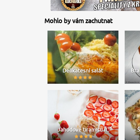
Mohlo by vám zachutnat
Delikatesní salát
Bra
Jahodové tiramisu II.
Š