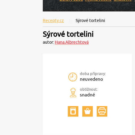
Recepty.cz
Sýrové tortelini
Sýrové tortelini
autor:
Hana.Albrechtová
doba přípravy:
neuvedeno
obtížnost:
snadné