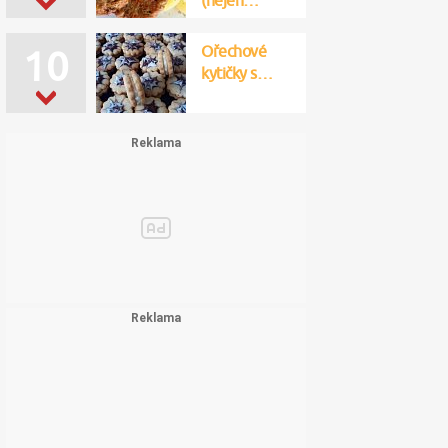
(nejen…
Ořechové
10
kytičky s…