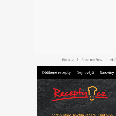
|
|
Blesk.cz
Blesk pro ženy
AHA
Oblíbené recepty
Nejnovější
Suroviny
Zdravý oběd
Rychlá večeře
Chuťovky