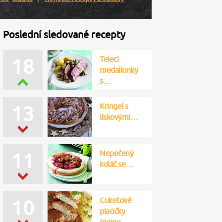
Poslední sledované recepty
Telecí
18
medailonky
s…
Kringel s
13
lískovými…
Nepečený
11
koláč se…
Cuketové
10
placičky