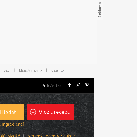
|
|
eny.cz
MojeZdraví.cz
více
Přihlásit se
Vložit recept
Hledat
 ingrediencí
hlé
Sladké
Nejlepší recepty z cukety