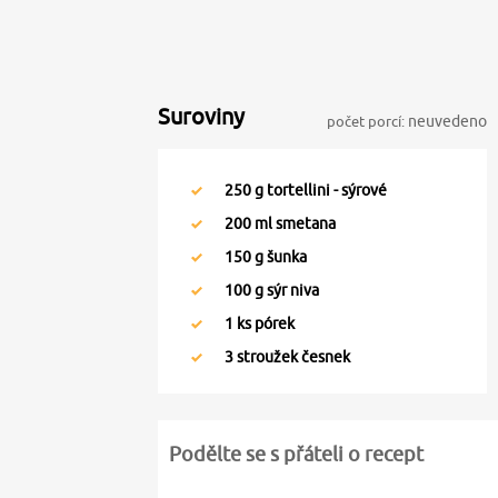
Suroviny
počet porcí:
neuvedeno
250
g tortellini - sýrové
200
ml smetana
150
g šunka
100
g sýr niva
1
ks pórek
3
stroužek česnek
Podělte se s přáteli o recept