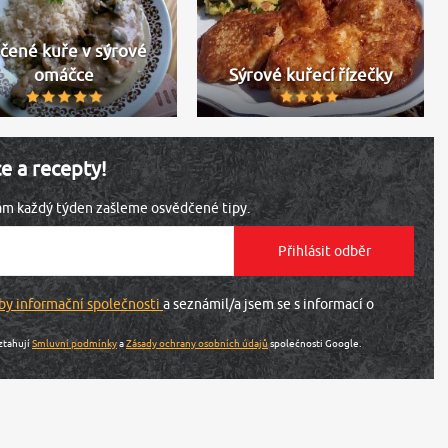
čené kuře v sýrové
omáčce
Sýrové kuřecí řízečky
ce a recepty!
vám každý týden zašleme osvědčené tipy.
by informační společnosti
a seznámil/a jsem se s informací o
ztahují
Smluvní podmínky
a
Zásady ochrany osobních údajů
společnosti Google.