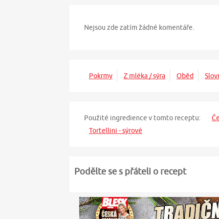
Nejsou zde zatím žádné komentáře.
Pokrmy
Z mléka / sýra
Oběd
Slov
Použité ingredience v tomto receptu:
Č
Tortellini - sýrové
Podělte se s přáteli o recept