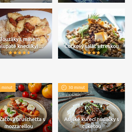
Klouzáky s masem
hlupaté knedlíky)…
Čočkový salát s treskou
 minut
30 minut
čatová bruschetta s
Asijské kuřecí nudličky s
mozzarellou
cuketou