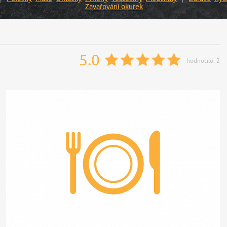
Zavařování okurek
5.0
hodnotilo:
2