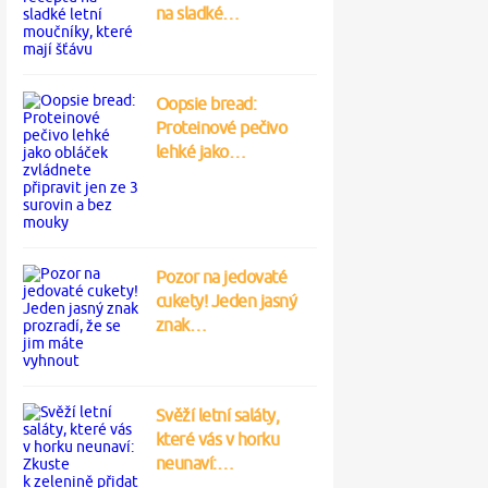
na sladké…
Oopsie bread:
Proteinové pečivo
lehké jako…
Pozor na jedovaté
cukety! Jeden jasný
znak…
Svěží letní saláty,
které vás v horku
neunaví:…