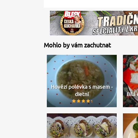
Mohlo by vám zachutnat
Hovězí polévka s masem -
dietní
Bílá