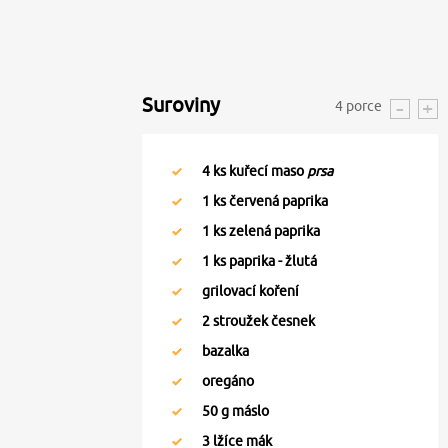
Suroviny
4
porce
4
ks kuřecí maso
prsa
1
ks červená paprika
1
ks zelená paprika
1
ks paprika - žlutá
grilovací koření
2
stroužek česnek
bazalka
oregáno
50
g máslo
3
lžíce mák