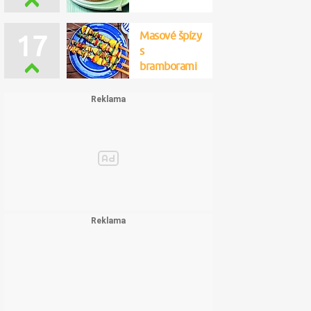
Masové špízy
17
s
bramborami