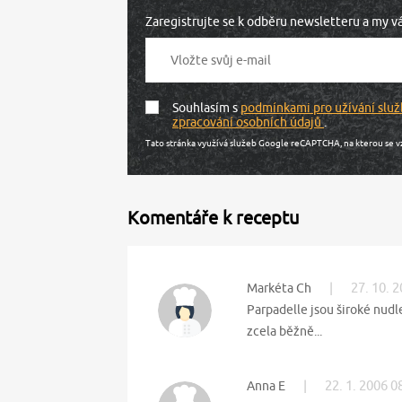
Zaregistrujte se k odběru newsletteru a my 
Souhlasím s
podmínkami pro užívání služ
zpracování osobních údajů
.
Tato stránka využívá služeb Google reCAPTCHA, na kterou se v
Komentáře k receptu
|
27. 10. 
Markéta Ch
Parpadelle jsou široké nudl
zcela běžně...
|
22. 1. 2006 0
Anna E