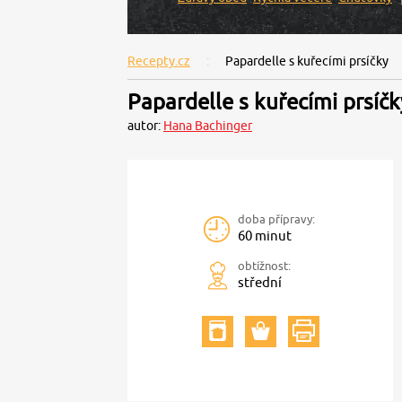
Recepty.cz
Papardelle s kuřecími prsíčky
Papardelle s kuřecími prsíčk
autor:
Hana Bachinger
doba přípravy:
60 minut
obtížnost:
střední