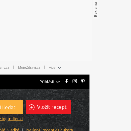
|
|
eny.cz
MojeZdraví.cz
více
Přihlásit se
Vložit recept
Hledat
 ingrediencí
hlé
Sladké
Nejlepší recepty z cukety