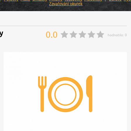
Zavařování okurek
y
0.0
hodnotilo:
0