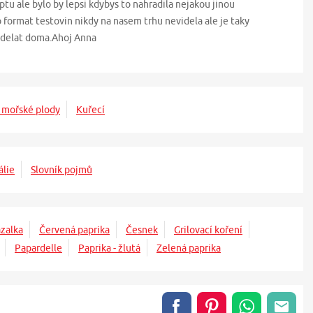
ptu ale bylo by lepsi kdybys to nahradila nejakou jinou
 format testovin nikdy na nasem trhu nevidela ale je taky
 udelat doma.Ahoj Anna
 mořské plody
Kuřecí
álie
Slovník pojmů
zalka
Červená paprika
Česnek
Grilovací koření
Papardelle
Paprika - žlutá
Zelená paprika