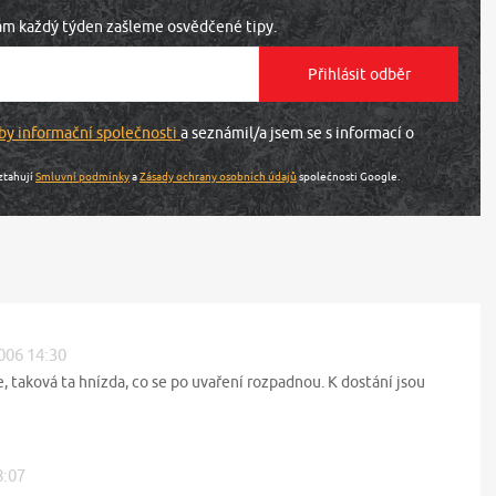
vám každý týden zašleme osvědčené tipy.
by informační společnosti
a seznámil/a jsem se s informací o
ztahují
Smluvní podmínky
a
Zásady ochrany osobních údajů
společnosti Google.
2006 14:30
e, taková ta hnízda, co se po uvaření rozpadnou. K dostání jsou
8:07