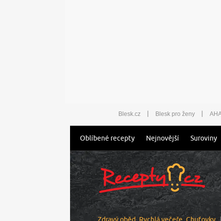
|
|
Blesk.cz
Blesk pro ženy
AHA
Oblíbené recepty
Nejnovější
Suroviny
Zdravý oběd
Rychlá večeře
Chuťovky