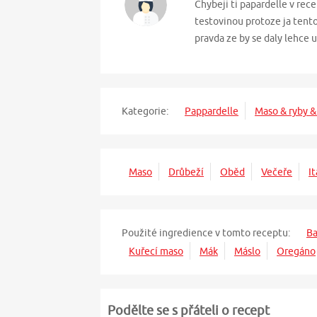
Chybeji ti papardelle v rece
testovinou protoze ja tento
pravda ze by se daly lehce
Kategorie:
Pappardelle
Maso & ryby &
Maso
Drůbeží
Oběd
Večeře
It
Použité ingredience v tomto receptu:
Ba
Kuřecí maso
Mák
Máslo
Oregáno
Podělte se s přáteli o recept