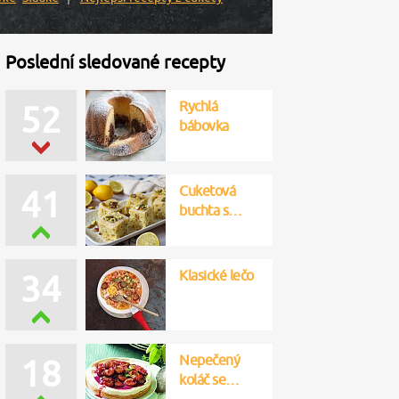
Poslední sledované recepty
Rychlá
52
bábovka
Cuketová
41
buchta s…
Klasické lečo
34
Nepečený
18
koláč se…