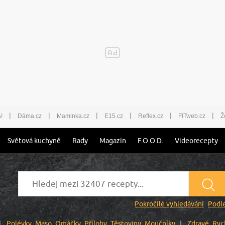
|
|
|
|
|
|
!
Dáma.cz
Maminka.cz
E15.cz
Reflex.cz
FITweb.cz
Ž
Světová kuchyně
Rady
Magazín
F.O.O.D.
Videorecepty
Pokročilé vyhledávání
Podle
Polévky
Maso
Omáčky
Přílohy
Těstoviny
Moučníky
Zdravé
Ryc