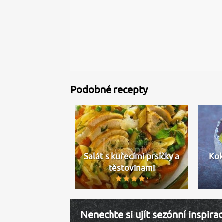
Podobné recepty
Salát s kuřecími prsíčky a
Kok
těstovinami
Nenechte si ujít sezónní inspira