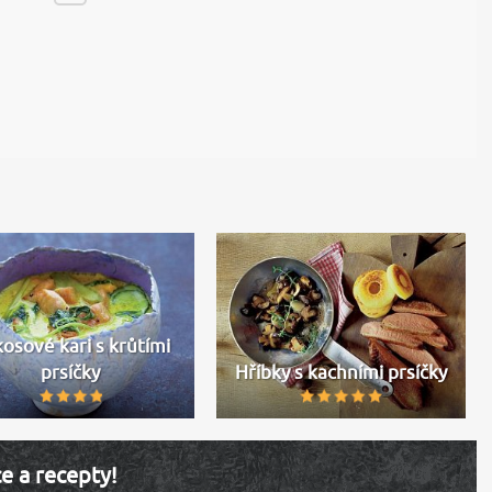
osové kari s krůtími
prsíčky
Hříbky s kachními prsíčky
ce a recepty!