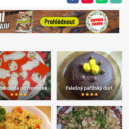
 čokoláda do formiček
Falešný pařížský dort