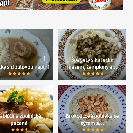
Špagety s kuřecím
tky s cibulovou náplní
masem, žampiony a…
abiččina zbojnická
Brokolicová polévka se
pečeně
sýrem a…