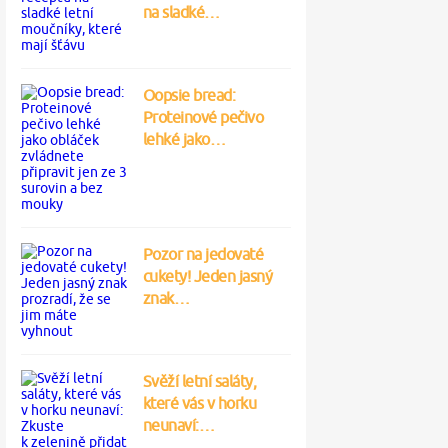
na sladké…
Oopsie bread:
Proteinové pečivo
lehké jako…
Pozor na jedovaté
cukety! Jeden jasný
znak…
Svěží letní saláty,
které vás v horku
neunaví:…