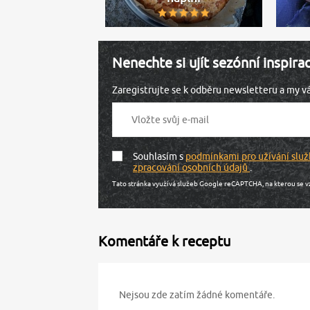
Nenechte si ujít sezónní inspira
Zaregistrujte se k odběru newsletteru a my 
Souhlasím s
podmínkami pro užívání služ
zpracování osobních údajů
.
Tato stránka využívá služeb Google reCAPTCHA, na kterou se v
Komentáře k receptu
Nejsou zde zatím žádné komentáře.