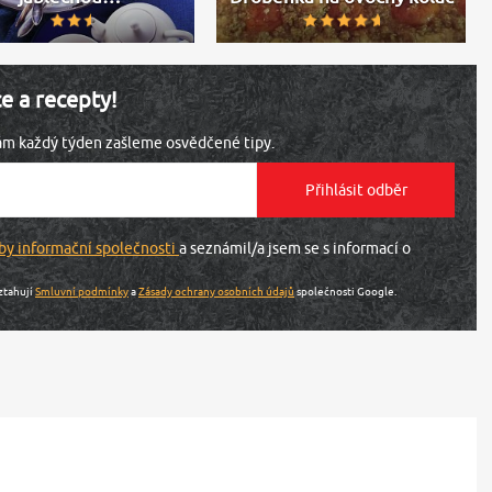
ce a recepty!
vám každý týden zašleme osvědčené tipy.
by informační společnosti
a seznámil/a jsem se s informací o
ztahují
Smluvní podmínky
a
Zásady ochrany osobních údajů
společnosti Google.