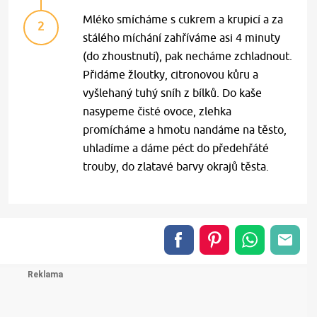
Mléko smícháme s cukrem a krupicí a za
2
stálého míchání zahříváme asi 4 minuty
(do zhoustnutí), pak necháme zchladnout.
Přidáme žloutky, citronovou kůru a
vyšlehaný tuhý sníh z bílků. Do kaše
nasypeme čisté ovoce, zlehka
promícháme a hmotu nandáme na těsto,
uhladíme a dáme péct do předehřáté
trouby, do zlatavé barvy okrajů těsta.