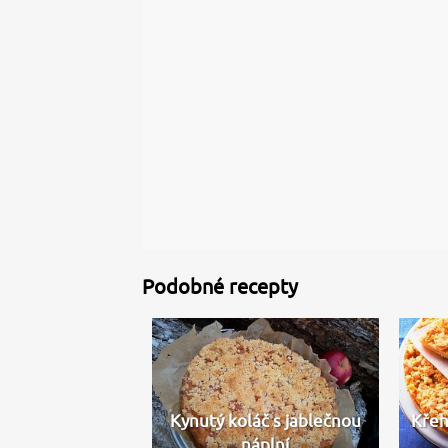
Podobné recepty
Kynutý koláč s jablečnou
Křeh
náplní