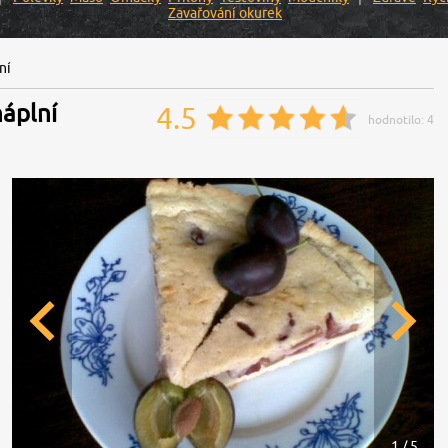
Zavařování okurek
ní
náplní
4.5
hodnotilo:
4
1 / 5