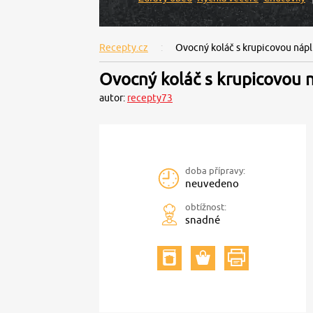
Recepty.cz
Ovocný koláč s krupicovou nápl
Ovocný koláč s krupicovou 
autor:
recepty73
doba přípravy:
neuvedeno
obtížnost:
snadné