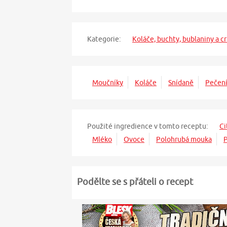
Kategorie:
Koláče, buchty, bublaniny a c
Moučníky
Koláče
Snídaně
Pečen
Použité ingredience v tomto receptu:
Ci
Mléko
Ovoce
Polohrubá mouka
P
Podělte se s přáteli o recept