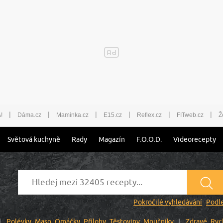
|
|
|
|
|
|
!
Dáma.cz
Maminka.cz
E15.cz
Reflex.cz
FITweb.cz
Ž
Světová kuchyně
Rady
Magazín
F.O.O.D.
Videorecepty
Pokročilé vyhledávání
Podle
Polévky
Maso
Omáčky
Přílohy
Těstoviny
Moučníky
Zdravé
Ryc