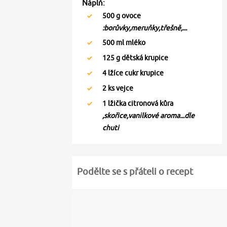
Náplň:
500
g ovoce
:borůvky,meruňky,třešně,...
500
ml mléko
125
g dětská krupice
4
lžíce cukr krupice
2
ks vejce
1
lžička citronová kůra
,skořice,vanilkové aroma...dle
chuti
Podělte se s přáteli o recept