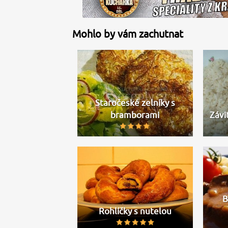
Mohlo by vám zachutnat
Staročeské zelníky s
bramborami
Závi
B
Rohlíčky s nutelou