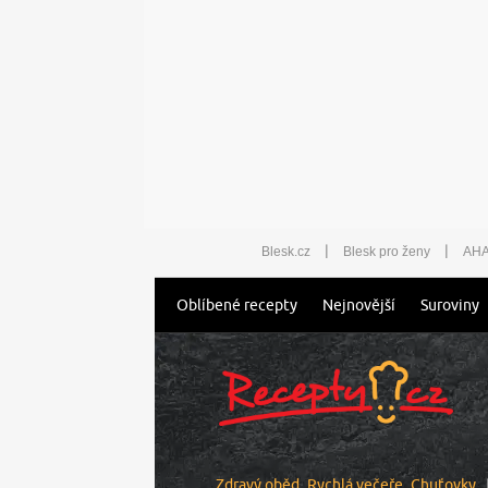
|
|
Blesk.cz
Blesk pro ženy
AHA
Oblíbené recepty
Nejnovější
Suroviny
Zdravý oběd
Rychlá večeře
Chuťovky