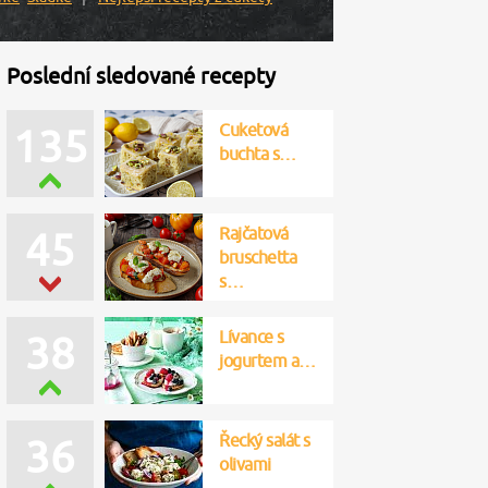
Poslední sledované recepty
Cuketová
135
buchta s…
Rajčatová
45
bruschetta
s…
Lívance s
38
jogurtem a…
Řecký salát s
36
olivami