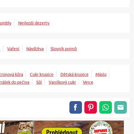
rumbly
Nejlepší dezerty
í
Vaření
Návštěva
Slovník pojmů
tronová kůra
Cukr krupice
Dětská krupice
Máslo
rášek do pečiva
Sůl
Vanilkový cukr
Vejce