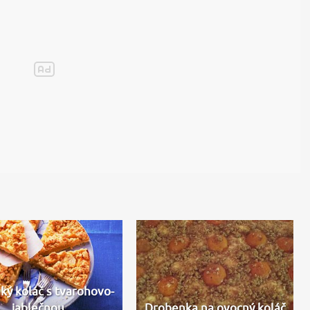
ký koláč s tvarohovo-
jablečnou…
Drobenka na ovocný koláč