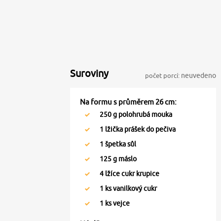
Suroviny
počet porcí:
neuvedeno
Na formu s průměrem 26 cm:
250
g polohrubá mouka
1
lžička prášek do pečiva
1
špetka sůl
125
g máslo
4
lžíce cukr krupice
1
ks vanilkový cukr
1
ks vejce