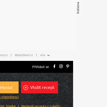
|
|
eny.cz
MojeZdraví.cz
více
Přihlásit se
Vložit recept
Hledat
 ingrediencí
hlé
Sladké
Nejlepší recepty z cukety