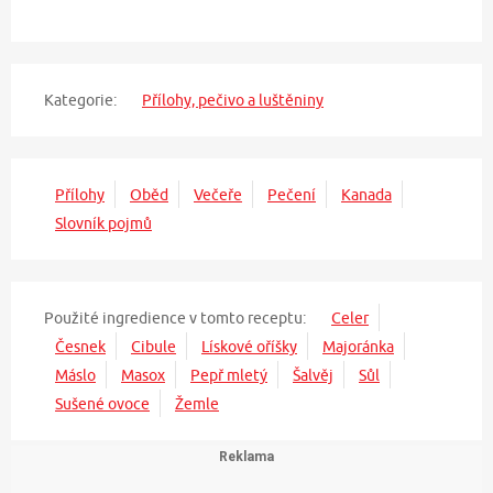
Kategorie:
Přílohy, pečivo a luštěniny
Přílohy
Oběd
Večeře
Pečení
Kanada
Slovník pojmů
Použité ingredience v tomto receptu:
Celer
Česnek
Cibule
Lískové oříšky
Majoránka
Máslo
Masox
Pepř mletý
Šalvěj
Sůl
Sušené ovoce
Žemle