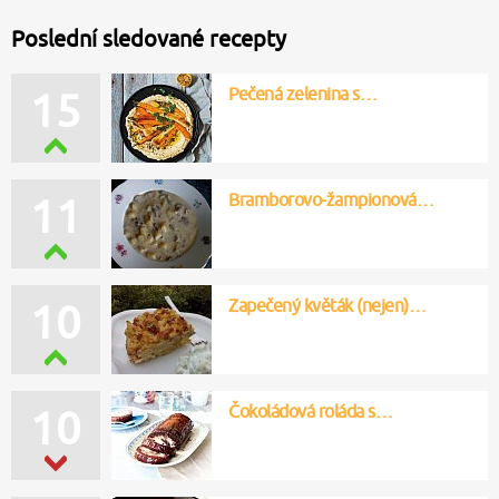
Poslední sledované recepty
Pečená zelenina s…
15
Bramborovo-žampionová…
11
Zapečený květák (nejen)…
10
Čokoládová roláda s…
10