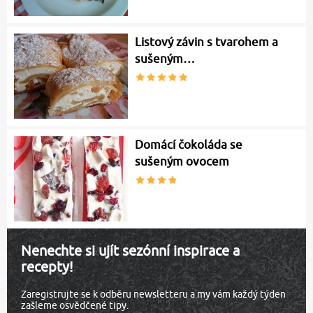
Listový závin s tvarohem a
sušeným…
Domácí čokoláda se
sušeným ovocem
Nenechte si ujít sezónní inspirace a
recepty!
Zaregistrujte se k odběru newsletteru a my vám každý týden
zašleme osvědčené tipy.