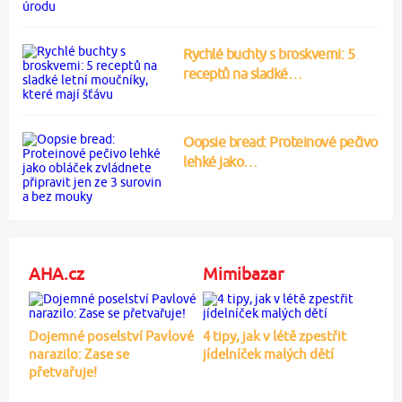
Rychlé buchty s broskvemi: 5
receptů na sladké…
Oopsie bread: Proteinové pečivo
lehké jako…
AHA.cz
Mimibazar
Dojemné poselství Pavlové
4 tipy, jak v létě zpestřit
narazilo: Zase se
jídelníček malých dětí
přetvařuje!