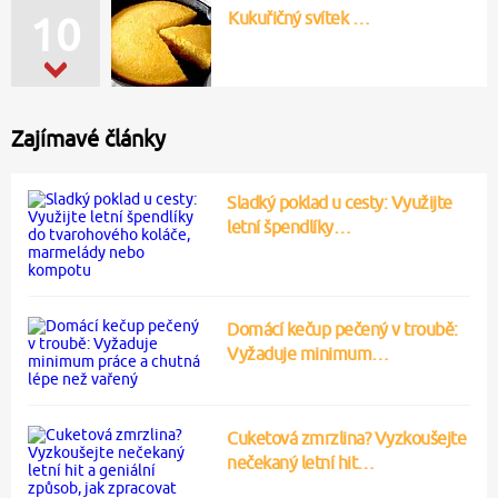
Kukuřičný svítek …
10
Zajímavé články
Sladký poklad u cesty: Využijte
letní špendlíky…
Domácí kečup pečený v troubě:
Vyžaduje minimum…
Cuketová zmrzlina? Vyzkoušejte
nečekaný letní hit…