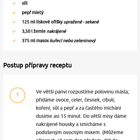
sůl
pepř mletý
125
ml lískové oříšky
upražené - sekané
3,50
l žemle
nakrájené
375
ml masox
kuřecí nebo zeleninový
Postup přípravy receptu
Ve větší pánvi rozpustíme polovinu másla;
1
přidáme ovoce, celer, česnek, cibuli,
koření, sůl a pepř a za častého míchání
dusíme asi 15 minut. Do větší mísy dáme
nakrájené housky a smícháme s
podušeným ovocným mixem. (Můžeme