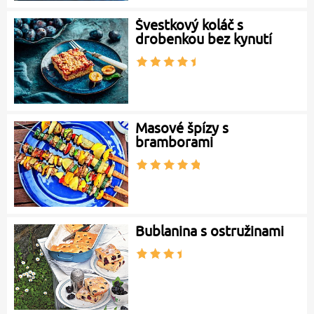
Švestkový koláč s
drobenkou bez kynutí
Masové špízy s
bramborami
Bublanina s ostružinami