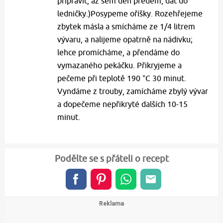
připravit, až sem den předem, dát do
ledničky.)Posypeme oříšky. Rozehřejeme
zbytek másla a smícháme ze 1/4 litrem
vývaru, a nalijeme opatrně na nádivku;
lehce promícháme, a přendáme do
vymazaného pekáčku. Přikryjeme a
pečeme při teplotě 190 °C 30 minut.
Vyndáme z trouby, zamícháme zbylý vývar
a dopečeme nepřikryté dalších 10-15
minut.
Podělte se s přáteli o recept