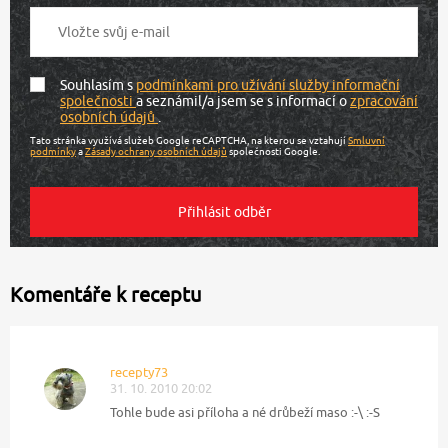
Souhlasím s
podmínkami pro užívání služby informační
společnosti
a seznámil/a jsem se s informací o
zpracování
osobních údajů
.
Tato stránka využívá služeb Google reCAPTCHA, na kterou se vztahují
Smluvní
podmínky
a
Zásady ochrany osobních údajů
společnosti Google.
Komentáře k receptu
recepty73
31. 10. 2010 20:02
Tohle bude asi příloha a né drůbeží maso :-\ :-S