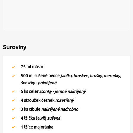
Suroviny
75
ml máslo
500
ml sušené ovoce
jablka, broskve, hrušky, meruňky,
švestky - pokrájené
5
ks celer
stonky - jemně nakrájený
4
stroužek česnek
rozetřený
3
ks cibule
nakrájená nadrobno
4
lžička šalvěj
sušená
1
lžíce majoránka