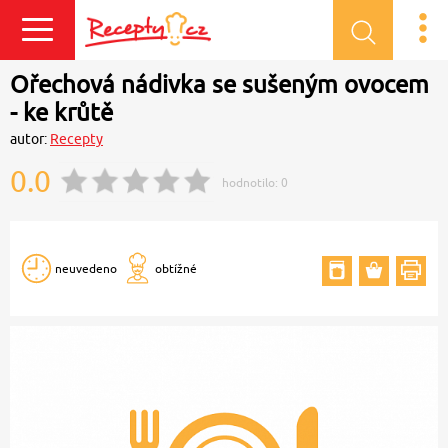
Přihlásit se
Ořechová nádivka se sušeným ovocem
- ke krůtě
autor:
Recepty
0.0
hodnotilo:
0
neuvedeno
obtížné