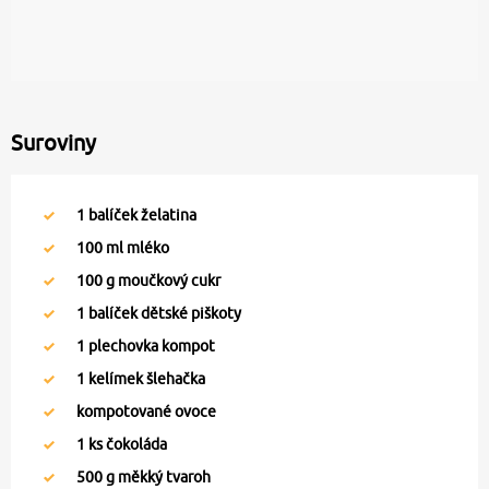
Suroviny
1
balíček želatina
100
ml mléko
100
g moučkový cukr
1
balíček dětské piškoty
1
plechovka kompot
1
kelímek šlehačka
kompotované ovoce
1
ks čokoláda
500
g měkký tvaroh