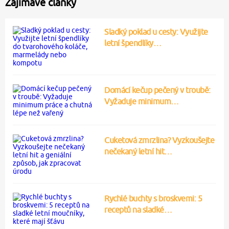
Zajímavé články
Sladký poklad u cesty: Využijte
letní špendlíky…
Domácí kečup pečený v troubě:
Vyžaduje minimum…
Cuketová zmrzlina? Vyzkoušejte
nečekaný letní hit…
Rychlé buchty s broskvemi: 5
receptů na sladké…