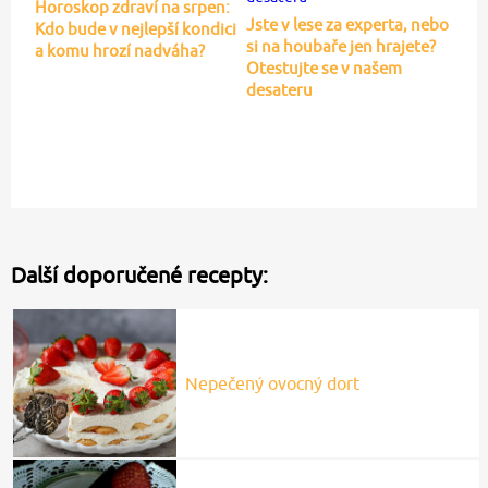
Horoskop zdraví na srpen:
Jste v lese za experta, nebo
Kdo bude v nejlepší kondici
si na houbaře jen hrajete?
a komu hrozí nadváha?
Otestujte se v našem
desateru
Další doporučené recepty:
Nepečený ovocný dort