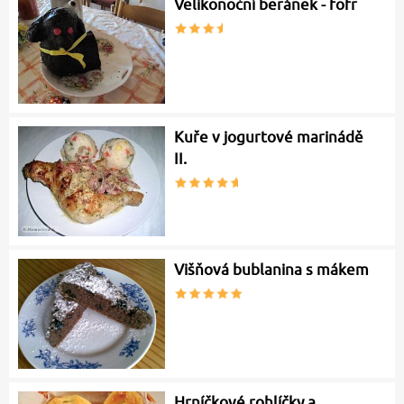
Velikonoční beránek - fofr
Kuře v jogurtové marinádě
II.
Višňová bublanina s mákem
Hrníčkové rohlíčky a