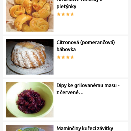
pletýnky
Citronová (pomerančová)
bábovka
Dipy ke grilovanému masu -
z červené…
Maminčiny kuřecí závitky