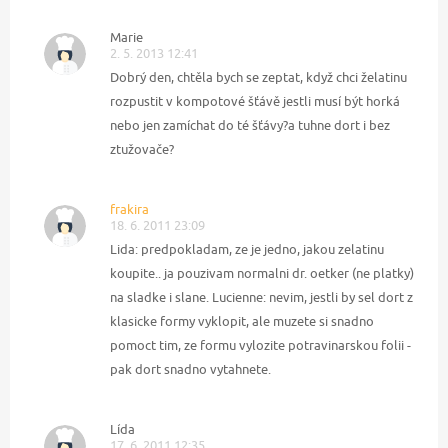
Marie
2. 5. 2013 12:41
Dobrý den, chtěla bych se zeptat, když chci želatinu
rozpustit v kompotové šťávě jestli musí být horká
nebo jen zamíchat do té šťávy?a tuhne dort i bez
ztužovače?
frakira
18. 6. 2011 23:09
Lida: predpokladam, ze je jedno, jakou zelatinu
koupite.. ja pouzivam normalni dr. oetker (ne platky)
na sladke i slane. Lucienne: nevim, jestli by sel dort z
klasicke formy vyklopit, ale muzete si snadno
pomoct tim, ze formu vylozite potravinarskou folii -
pak dort snadno vytahnete.
Lída
17. 6. 2011 12:35