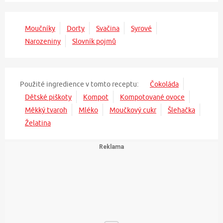
Moučníky
Dorty
Svačina
Syrové
Narozeniny
Slovník pojmů
Použité ingredience v tomto receptu:
Čokoláda
Dětské piškoty
Kompot
Kompotované ovoce
Měkký tvaroh
Mléko
Moučkový cukr
Šlehačka
Želatina