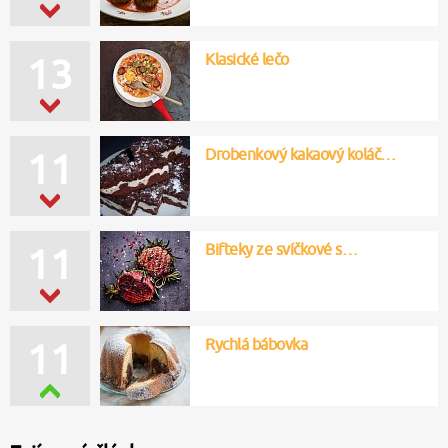
Klasické lečo
13
Drobenkový kakaový koláč…
11
Bifteky ze svíčkové s…
11
Rychlá bábovka
11