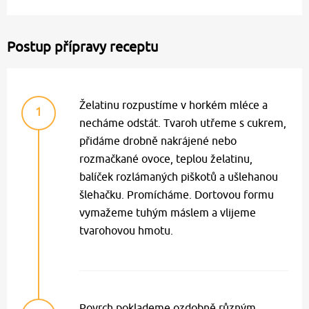
Postup přípravy receptu
Želatinu rozpustíme v horkém mléce a
1
necháme odstát. Tvaroh utřeme s cukrem,
přidáme drobně nakrájené nebo
rozmačkané ovoce, teplou želatinu,
balíček rozlámaných piškotů a ušlehanou
šlehačku. Promícháme. Dortovou formu
vymažeme tuhým máslem a vlijeme
tvarohovou hmotu.
Povrch poklademe ozdobně různým