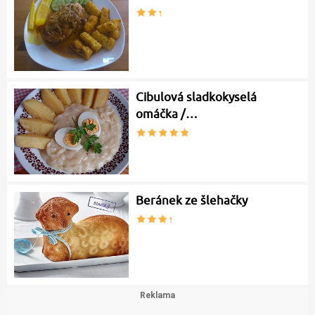
Cibulová sladkokyselá
omáčka /…
Beránek ze šlehačky