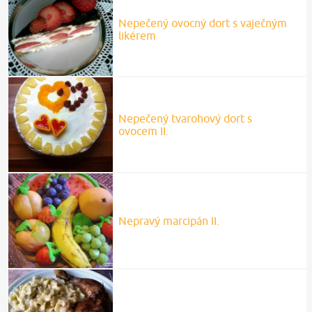
Nepečený ovocný dort s vaječným
likérem
Nepečený tvarohový dort s
ovocem II.
Nepravý marcipán II.