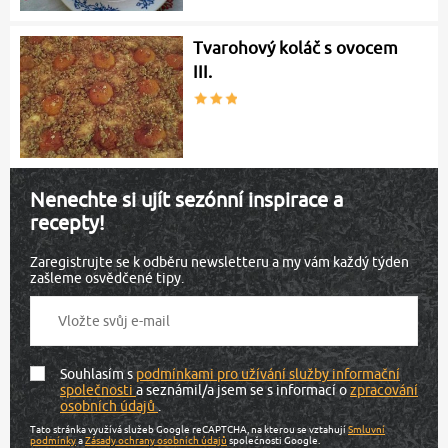
Tvarohový koláč s ovocem
III.
Nenechte si ujít sezónní inspirace a
recepty!
Zaregistrujte se k odběru newsletteru a my vám každý týden
zašleme osvědčené tipy.
Souhlasím s
podmínkami pro užívání služby informační
společnosti
a seznámil/a jsem se s informací o
zpracování
osobních údajů
.
Tato stránka využívá služeb Google reCAPTCHA, na kterou se vztahují
Smluvní
podmínky
a
Zásady ochrany osobních údajů
společnosti Google.