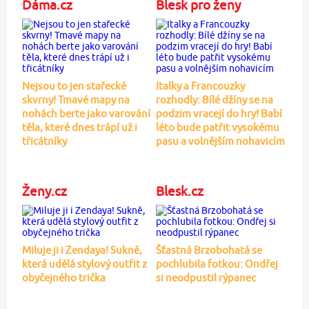
Dáma.cz
Blesk pro ženy
Nejsou to jen stařecké
Italky a Francouzky
skvrny! Tmavé mapy na
rozhodly: Bílé džíny se na
nohách berte jako varování
podzim vracejí do hry! Babí
těla, které dnes trápí už i
léto bude patřit vysokému
třicátníky
pasu a volnějším nohavicím
Ženy.cz
Blesk.cz
Miluje ji i Zendaya! Sukně,
Šťastná Brzobohatá se
která udělá stylový outfit z
pochlubila fotkou: Ondřej
obyčejného trička
si neodpustil rýpanec