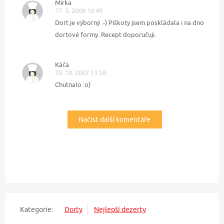
Mirka
17. 3. 2008 16:49
Dort je výborný :-) Piškoty jsem poskládala i na dno
dortové formy. Recept doporučuji.
Káča
20. 10. 2007 13:58
Chutnalo :o)
Načíst další komentáře
Kategorie:
Dorty
Nejlepší dezerty