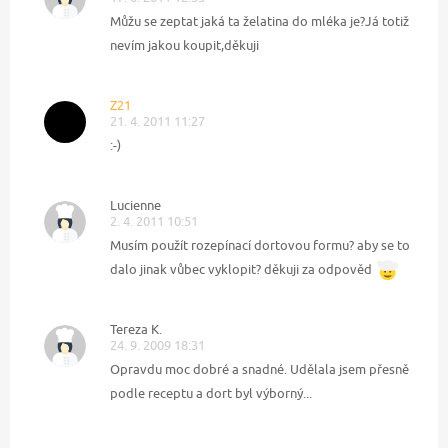
Můžu se zeptat jaká ta želatina do mléka je?Já totiž
nevím jakou koupit,děkuji
Z21
21. 4. 2011 11:27
:-)
Lucienne
2. 4. 2011 10:51
Musím použít rozepínací dortovou formu? aby se to
dalo jinak vůbec vyklopit? děkuji za odpověd
Tereza K.
24. 9. 2009 18:31
Opravdu moc dobré a snadné. Udělala jsem přesně
podle receptu a dort byl výborný...