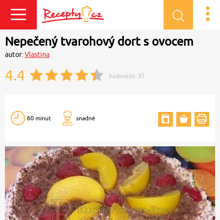
Přihlásit se
Nepečený tvarohový dort s ovocem
autor:
Vlastina
4.4
hodnotilo:
37
60 minut
snadné