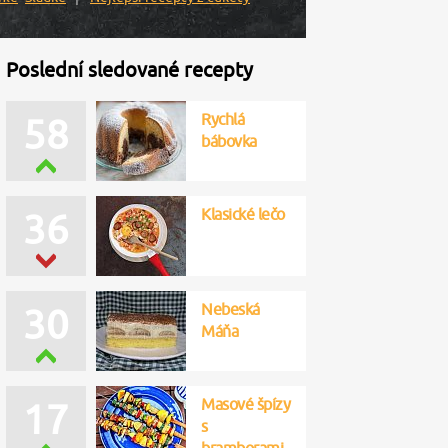
Poslední sledované recepty
Rychlá
58
bábovka
Klasické lečo
36
Nebeská
30
Máňa
Masové špízy
17
s