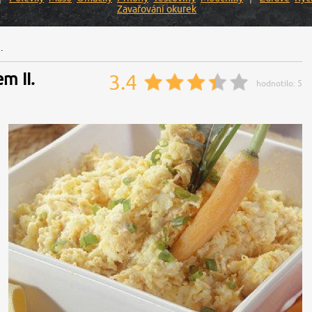
Zavařování okurek
.
m II.
3.4
hodnotilo:
5