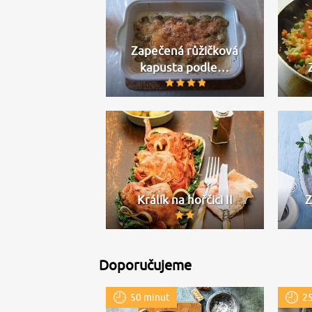
Zapečená růžičková
kapusta podle…
Králík na hořčici II
Z
Doporučujeme
50 minut
25