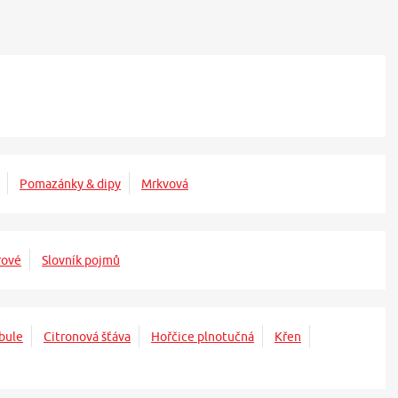
Pomazánky & dipy
Mrkvová
rové
Slovník pojmů
bule
Citronová šťáva
Hořčice plnotučná
Křen