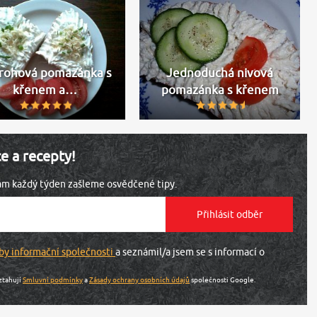
rohová pomazánka s
Jednoduchá nivová
křenem a…
pomazánka s křenem
ce a recepty!
vám každý týden zašleme osvědčené tipy.
by informační společnosti
a seznámil/a jsem se s informací o
ztahují
Smluvní podmínky
a
Zásady ochrany osobních údajů
společnosti Google.