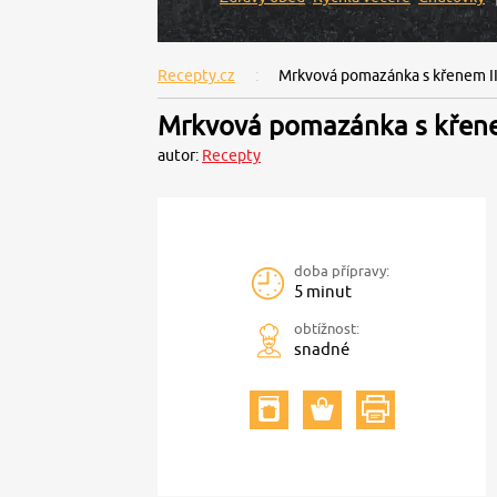
Recepty.cz
Mrkvová pomazánka s křenem II
Mrkvová pomazánka s křene
autor:
Recepty
doba přípravy:
5 minut
obtížnost:
snadné