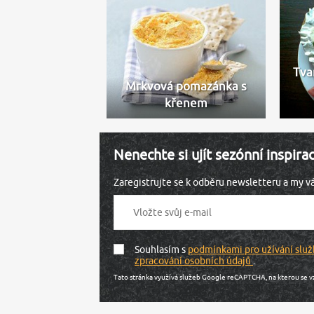
Tva
Mrkvová pomazánka s
křenem
Nenechte si ujít sezónní inspira
Zaregistrujte se k odběru newsletteru a my 
Souhlasím s
podmínkami pro užívání služ
zpracování osobních údajů
.
Tato stránka využívá služeb Google reCAPTCHA, na kterou se v