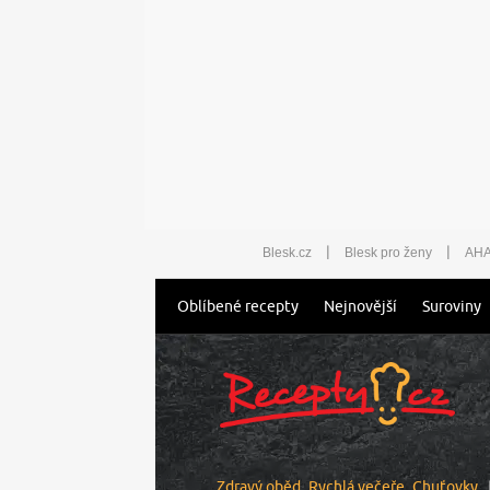
|
|
Blesk.cz
Blesk pro ženy
AHA
Oblíbené recepty
Nejnovější
Suroviny
Zdravý oběd
Rychlá večeře
Chuťovky