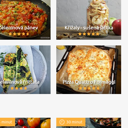
Zeleninová pánev
Křížaly - sušená jablka
eleninová frittata
Pizza Quattro Formaggi
 minut
30 minut