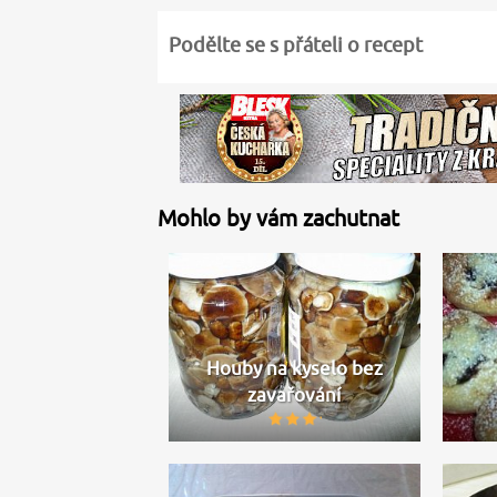
Podělte se s přáteli o recept
Mohlo by vám zachutnat
Houby na kyselo bez
zavařování