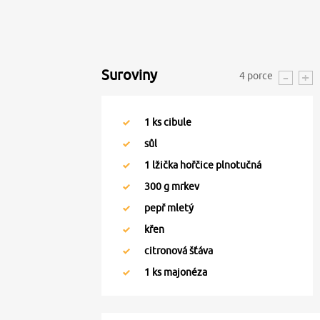
Suroviny
4
porce
1
ks cibule
sůl
1
lžička hořčice plnotučná
300
g mrkev
pepř mletý
křen
citronová šťáva
1
ks majonéza