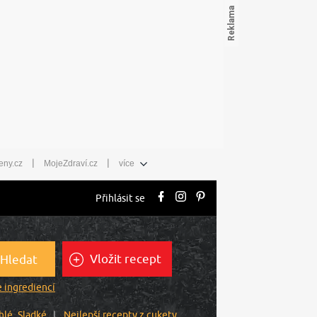
|
|
eny.cz
MojeZdraví.cz
více
Přihlásit se
Vložit recept
Hledat
 ingrediencí
hlé
Sladké
Nejlepší recepty z cukety