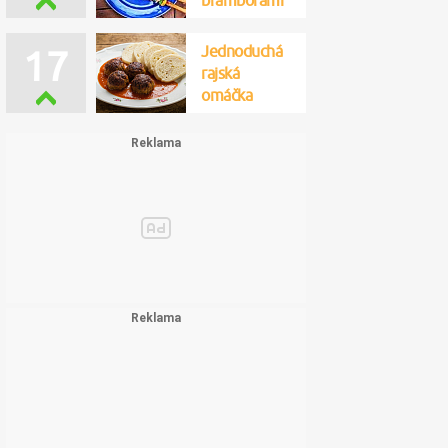
bramborami
Jednoduchá
17
rajská
omáčka