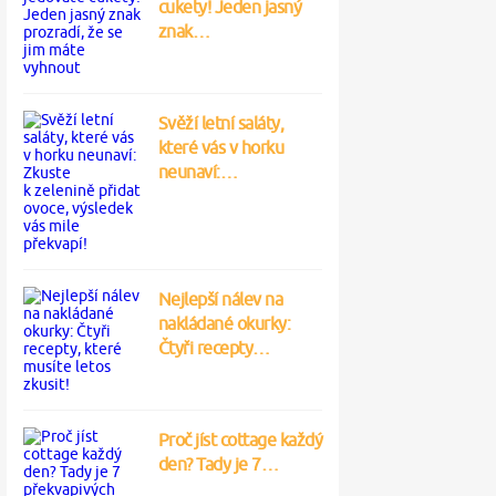
cukety! Jeden jasný
znak…
Svěží letní saláty,
které vás v horku
neunaví:…
Nejlepší nálev na
nakládané okurky:
Čtyři recepty…
Proč jíst cottage každý
den? Tady je 7…