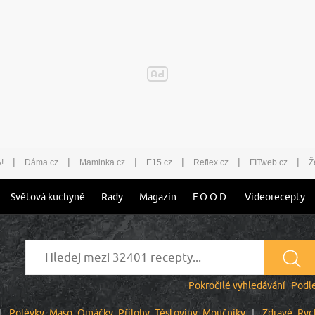
|
|
|
|
|
|
!
Dáma.cz
Maminka.cz
E15.cz
Reflex.cz
FITweb.cz
Ž
Světová kuchyně
Rady
Magazín
F.O.O.D.
Videorecepty
Pokročilé vyhledávání
Podle
Polévky
Maso
Omáčky
Přílohy
Těstoviny
Moučníky
Zdravé
Ryc