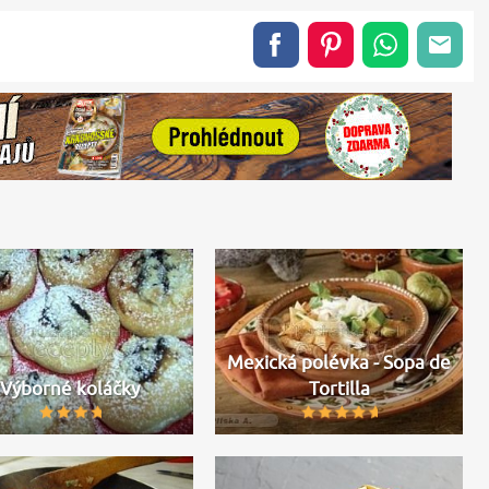
Mexická polévka - Sopa de
Výborné koláčky
Tortilla