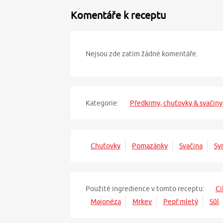
Komentáře k receptu
Nejsou zde zatím žádné komentáře.
Kategorie:
Předkrmy, chuťovky & svačiny
Chuťovky
Pomazánky
Svačina
Sy
Použité ingredience v tomto receptu:
Ci
Majonéza
Mrkev
Pepř mletý
Sůl