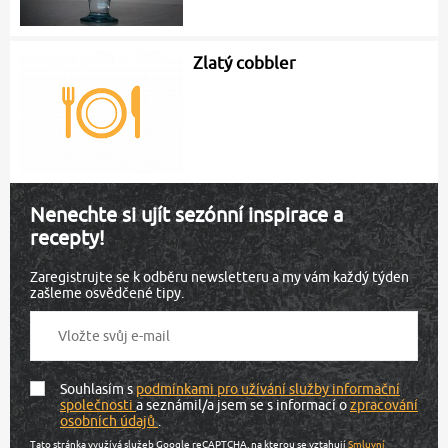
Zlatý cobbler
Nenechte si ujít sezónní inspirace a
recepty!
Zaregistrujte se k odběru newsletteru a my vám každý týden
zašleme osvědčené tipy.
Souhlasím s
podmínkami pro užívání služby informační
společnosti
a seznámil/a jsem se s informací o
zpracování
osobních údajů
.
Tato stránka využívá služeb Google reCAPTCHA, na kterou se vztahují
Smluvní