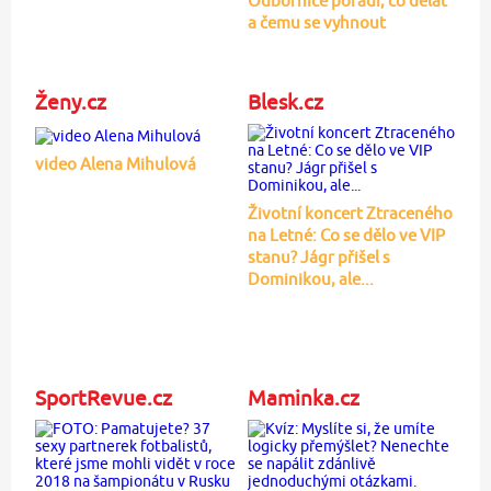
Odbornice poradí, co dělat
a čemu se vyhnout
Ženy.cz
Blesk.cz
video Alena Mihulová
Životní koncert Ztraceného
na Letné: Co se dělo ve VIP
stanu? Jágr přišel s
Dominikou, ale...
SportRevue.cz
Maminka.cz