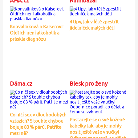
AHA.cz
Mimibazar
4 tipy, jak v létě zpestřit
Konvalinková o Kaiserovi:
jídelníček malých dětí
Oldřich není alkoholik a
práskla diagnózu
Dáma.cz
Blesk pro ženy
Co ničí sex v dlouhodobých
Postarejte se o své kožené
vztazích? S touhle chybou
kabelky tak, aby je mohly
bojuje 83 % párů. Patříte
nosit ještě vaše vnučky!
mezi ně?