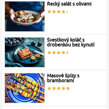
Řecký salát s olivami
Švestkový koláč s
drobenkou bez kynutí
Masové špízy s
bramborami