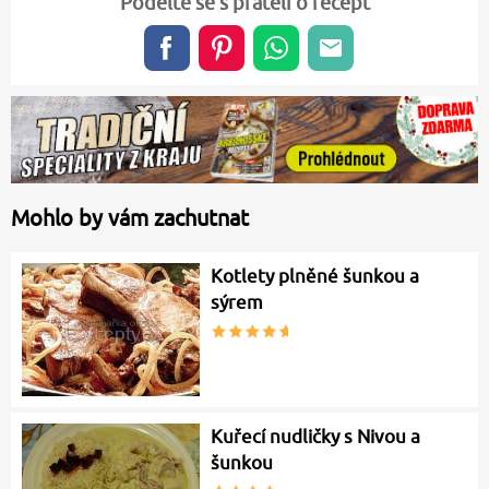
Podělte se s přáteli o recept
Mohlo by vám zachutnat
Kotlety plněné šunkou a
sýrem
Kuřecí nudličky s Nivou a
šunkou