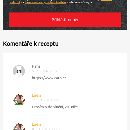
podmínky
a
Zásady ochrany osobních údajů
společnosti Google.
Komentáře k receptu
Hana
5. 9. 2014 21:57
https://www.caro.cz
Ladia
11. 10. 2010 08:53
Prosím o doplnění, viz. níže
Ladia
8. 10. 2010 08:28