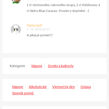
2 cl citrónového cukrového sirupu, 2 cl třešňovice, 4
cl likéru Blue Curacao. Prosím o doplnění. :-|
Tiesto-kofi
7. 10. 2010 22:51
A jakej je pomer?,?
Kategorie:
Nápoje
Drinky a koktejly
Nápoje
Alkoholické
Výjimečný den
Oslava
Slovník pojmů