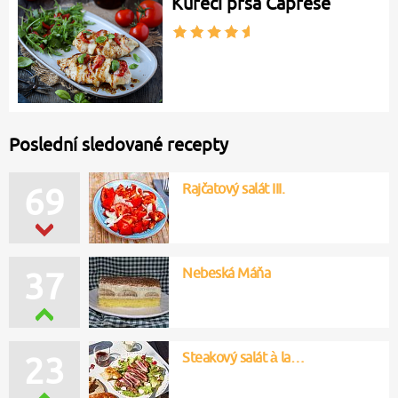
Kuřecí prsa Caprese
Poslední sledované recepty
Rajčatový salát III.
69
Nebeská Máňa
37
Steakový salát à la…
23