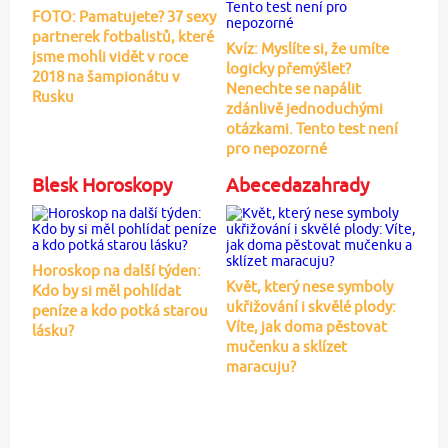
FOTO: Pamatujete? 37 sexy
partnerek fotbalistů, které
Kvíz: Myslíte si, že umíte
jsme mohli vidět v roce
logicky přemýšlet?
2018 na šampionátu v
Nenechte se napálit
Rusku
zdánlivě jednoduchými
otázkami. Tento test není
pro nepozorné
Blesk Horoskopy
Abecedazahrady
Horoskop na další týden:
Květ, který nese symboly
Kdo by si měl pohlídat
ukřižování i skvělé plody:
peníze a kdo potká starou
Víte, jak doma pěstovat
lásku?
mučenku a sklízet
maracuju?