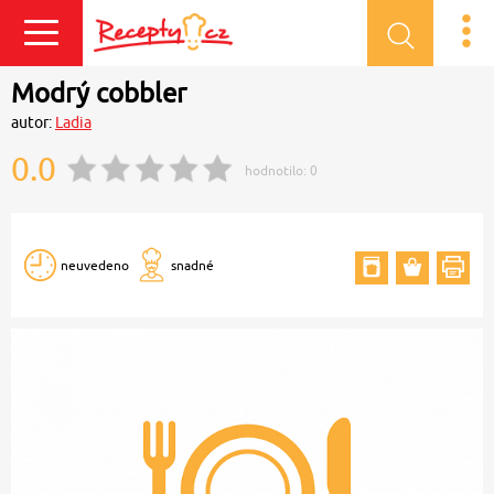
Přihlásit se
Modrý cobbler
autor:
Ladia
0.0
hodnotilo:
0
neuvedeno
snadné