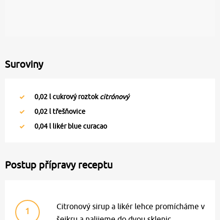
Suroviny
0,02
l cukrový roztok
citrónový
0,02
l třešňovice
0,04
l likér blue curacao
Postup přípravy receptu
Citronový sirup a likér lehce promícháme v
1
šejkru a nalijeme do dvou sklenic