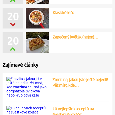
Klasické lečo
20
Zapečený květák (nejen)…
20
Zajímavé články
Zmrzlina, jakou jste ještě nejedli!
Pět míst, kde…
10 nejlepších receptů na
švestkové koláče:…