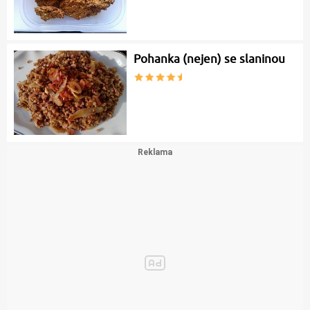
Pohanka (nejen) se slaninou