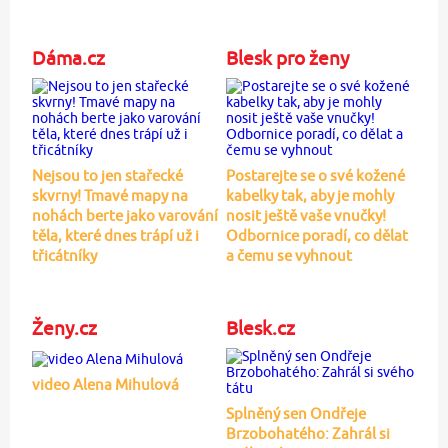
Dáma.cz
Blesk pro ženy
Nejsou to jen stařecké
Postarejte se o své kožené
skvrny! Tmavé mapy na
kabelky tak, aby je mohly
nohách berte jako varování
nosit ještě vaše vnučky!
těla, které dnes trápí už i
Odbornice poradí, co dělat
třicátníky
a čemu se vyhnout
Ženy.cz
Blesk.cz
video Alena Mihulová
Splněný sen Ondřeje
Brzobohatého: Zahrál si