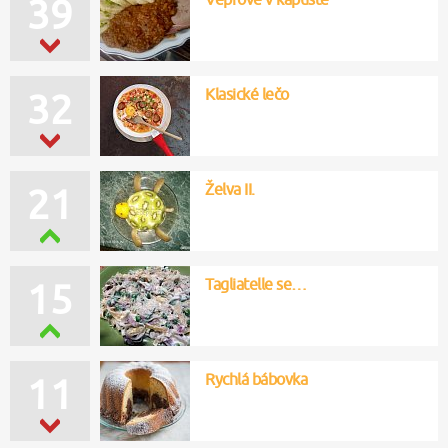
39
Klasické lečo
32
Želva II.
21
Tagliatelle se…
15
Rychlá bábovka
11