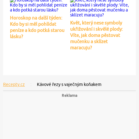
Horoskop na další týden:
Květ, který nese symboly
Kdo by si měl pohlídat
ukřižování i skvělé plody:
peníze a kdo potká starou
Víte, jak doma pěstovat
lásku?
mučenku a sklízet
maracuju?
Recepty.cz
Kávové řezy s vaječným koňakem