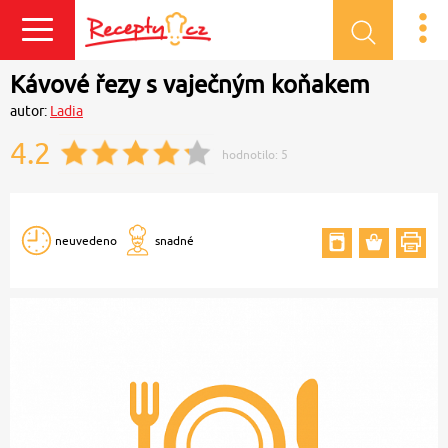
Přihlásit se
Kávové řezy s vaječným koňakem
autor:
Ladia
4.2
hodnotilo:
5
neuvedeno
snadné