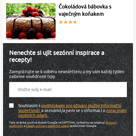
Čokoládová bábovka s
vaječným koňakem
Nenechte si ujít sezónní inspirace a
recepty!
Zaregistrujte se k odběru newsletteru a my vám každý týden
zašleme osvědčené tipy.
Souhlasím s
podmínkami pro užívání služby informační
společnosti
a seznámil/a jsem se s informací o
zpracování
osobních údajů
.
Tato stránka využívá služeb Google reCAPTCHA, na kterou se vztahují
Smluvní
podmínky
a
Zásady ochrany osobních údajů
společnosti Google.