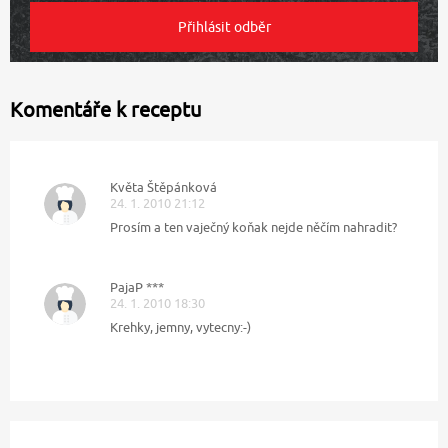
Komentáře k receptu
Květa Štěpánková
24. 1. 2010 21:12
Prosím a ten vaječný koňak nejde něčím nahradit?
PajaP ***
24. 1. 2010 18:30
Krehky, jemny, vytecny:-)