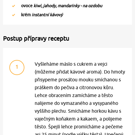
ovoce
kiwi, jahody, mandarinky - na ozdobu
krém
instantní kávový
Postup přípravy receptu
Vyšleháme máslo s cukrem a vejci
1
(můžeme přidat kávové aroma). Do hmoty
přisypeme prosátou mouku smíchanou s
práškem do pečiva a citronovou kůru.
Lehce obracením zamícháme a těsto
nalijeme do vymazaného a vysypaného
vyššího plechu. Smícháme horkou kávu s
vaječným koňakem a kakaem, a polijeme
těsto. Špejlí lehce promícháme a pečeme
asi 25 minut (podle výšky těsta). Upečený