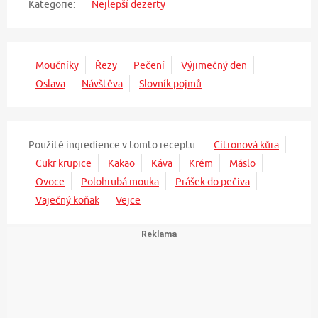
Kategorie:
Nejlepší dezerty
Moučníky
Řezy
Pečení
Výjimečný den
Oslava
Návštěva
Slovník pojmů
Použité ingredience v tomto receptu:
Citronová kůra
Cukr krupice
Kakao
Káva
Krém
Máslo
Ovoce
Polohrubá mouka
Prášek do pečiva
Vaječný koňak
Vejce