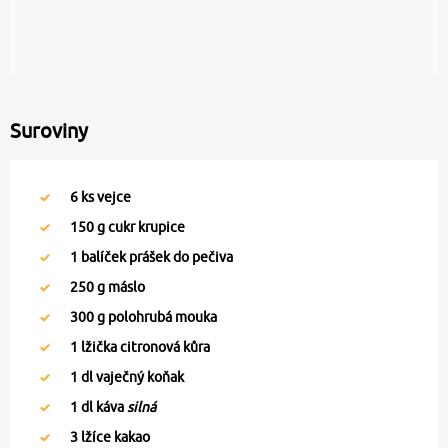
Suroviny
6
ks vejce
150
g cukr krupice
1
balíček prášek do pečiva
250
g máslo
300
g polohrubá mouka
1
lžička citronová kůra
1
dl vaječný koňak
1
dl káva
silná
3
lžíce kakao