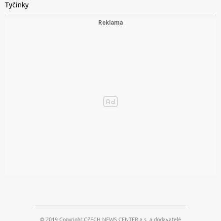
Tyčinky
© 2019 Copyright
CZECH NEWS CENTER a.s.
a dodavatelé