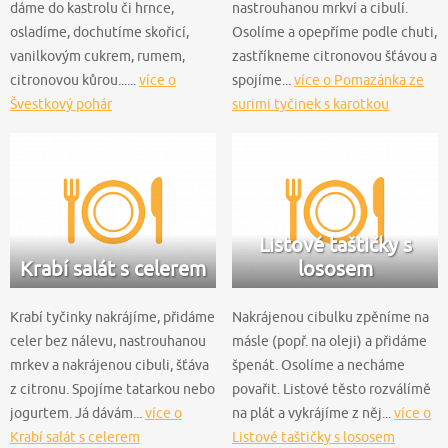
dáme do kastrolu či hrnce,
nastrouhanou mrkví a cibulí.
osladíme, dochutíme skořicí,
Osolíme a opepříme podle chuti,
vanilkovým cukrem, rumem,
zastříkneme citronovou šťávou a
citronovou kůrou......
více o
spojíme...
více o Pomazánka ze
Švestkový pohár
surimi tyčinek s karotkou
Listové taštičky s
Krabí salát s celerem
lososem
Krabí tyčinky nakrájíme, přidáme
Nakrájenou cibulku zpěníme na
celer bez nálevu, nastrouhanou
másle (popř. na oleji) a přidáme
mrkev a nakrájenou cibuli, šťáva
špenát. Osolíme a necháme
z citronu. Spojíme tatarkou nebo
povařit. Listové těsto rozválímě
jogurtem. Já dávám...
více o
na plát a vykrájíme z něj...
více o
Krabí salát s celerem
Listové taštičky s lososem