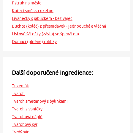
Pstruh na másle
Kuřecí směs s cuketou
Lívanečky s jablíčkem - bez vajec
Buchta (koláč) z přesnídávek - jednoduchá a vláčná
Listové šátečky (závin) se špenátem
Domácí (plněné) rohlíky
Další doporučené ingredience:
Tuzemák
Tvaroh
Tvaroh smetanový s bylinkami
Tvaroh z vaničky
Tvarohová náplň
Tvarohový sýr
Tvrdý sýr