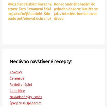
Výklad andělských karet na
Konec nudného ladění do
srpen: Tato 3 znamení čeká
jednoho dekoru: Naučte se,
nejnáročnější období. Kdo
jak v interiéru kombinovat
bude potřebovat ochranu?
dřevo
Nedávno navštívené recepty:
Kokosky
Čalamáda
Ravioli s náplní
Cuba libre
Nakládané sýry - směs
Špagety se špenátem