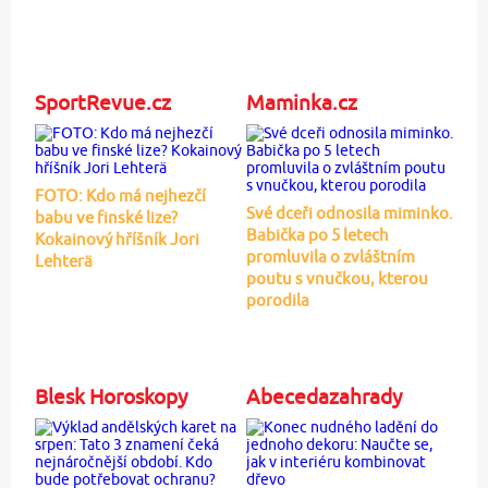
SportRevue.cz
Maminka.cz
FOTO: Kdo má nejhezčí
Své dceři odnosila miminko.
babu ve finské lize?
Babička po 5 letech
Kokainový hříšník Jori
promluvila o zvláštním
Lehterä
poutu s vnučkou, kterou
porodila
Blesk Horoskopy
Abecedazahrady