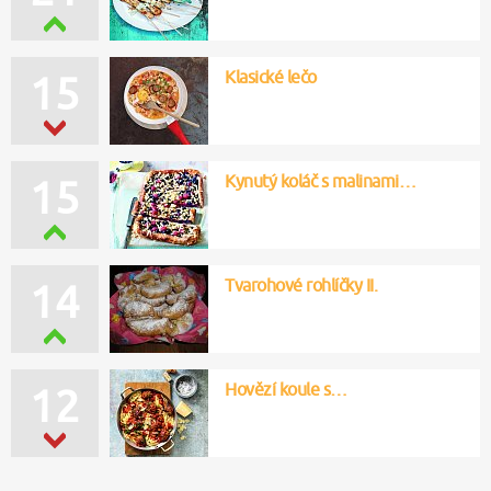
Klasické lečo
15
Kynutý koláč s malinami…
15
Tvarohové rohlíčky II.
14
Hovězí koule s…
12