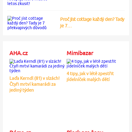
Proč jíst cottage každý den? Tady
je 7…
AHA.cz
Mimibazar
4 tipy, jak v létě zpestřit
Laďa Kerndl (81) v slzách!
jídelníček malých dětí
Čtyři mrtví kamarádi za
jediný týden