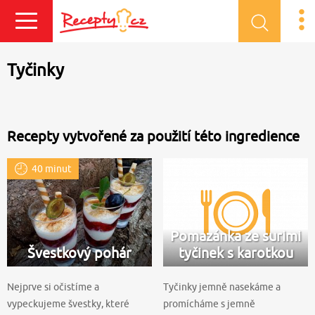
Přihlásit se
Tyčinky
Recepty vytvořené za použití této ingredience
40 minut
Pomazánka ze surimi
Švestkový pohár
tyčinek s karotkou
Nejprve si očistíme a
Tyčinky jemně nasekáme a
vypeckujeme švestky, které
promícháme s jemně