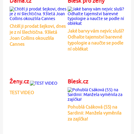
Dáma.cz
Blesk pro ženy
Chtěl ji prodat šejkovi, dnes
Jaké barvy vám nejvíc sluší?
je z ní šlechtična. 93letá
Odhalte tajemství barevné
Joan Collins okouzlila
typologie a naučte se podle
Cannes
ní oblékat
Ženy.cz
Blesk.cz
TEST VIDEO
Pohublá Csáková (55) na
Sardinii: Manžela vyměnila
za zajíčka!