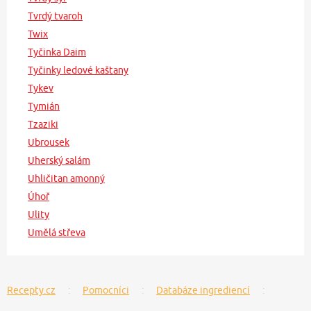
Tvrdý tvaroh
Twix
Tyčinka Daim
Tyčinky ledové kaštany
Tykev
Tymián
Tzaziki
Ubrousek
Uherský salám
Uhličitan amonný
Úhoř
Ulity
Umělá střeva
Recepty.cz
Pomocníci
Databáze ingrediencí