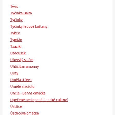
Twix
Tyčinka Daim
Tyčinky
Tyčinky ledové kaštany
Tykev
Tymián
Tzaziki
Ubrousek
Uherský salám
Uhličitan amonný
Ulity
Umělá střeva
Umělé sladidlo
Uncle - Benns omáčka
Upečené neslepené linecké cukroví
Ústřice
Ústřicová omáčka