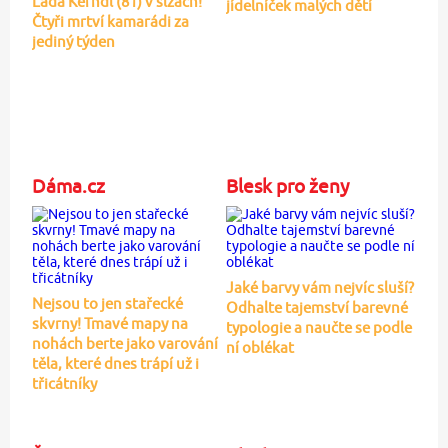
Laďa Kerndl (81) v slzách!
jídelníček malých dětí
Čtyři mrtví kamarádi za
jediný týden
Dáma.cz
Blesk pro ženy
Jaké barvy vám nejvíc sluší?
Nejsou to jen stařecké
Odhalte tajemství barevné
skvrny! Tmavé mapy na
typologie a naučte se podle
nohách berte jako varování
ní oblékat
těla, které dnes trápí už i
třicátníky