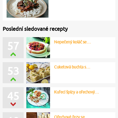
Poslední sledované recepty
Nepečený koláč se…
57
Cuketová buchta s…
53
Kuřecí špízy a ořechový…
45
Ořechové řezy se…