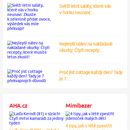
Svěží letní saláty, které vás
v horku neunaví:…
Nejlepší nálev na nakládané
okurky: Čtyři recepty…
Proč jíst cottage každý den? Tady
je 7…
AHA.cz
Mimibazar
4 tipy, jak v létě zpestřit