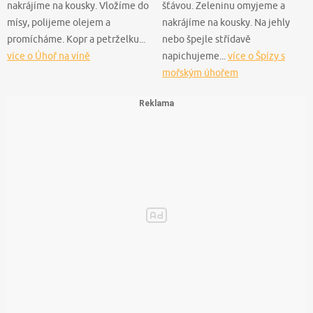
nakrájíme na kousky. Vložíme do
šťávou. Zeleninu omyjeme a
mísy, polijeme olejem a
nakrájíme na kousky. Na jehly
promícháme. Kopr a petrželku...
nebo špejle střídavě
více o Úhoř na víně
napichujeme...
více o Špízy s
mořským úhořem