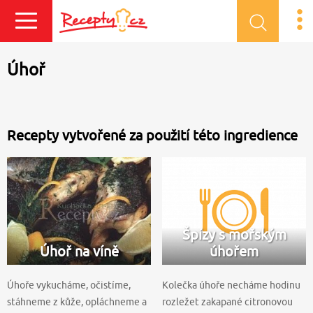
Přihlásit se
Úhoř
Recepty vytvořené za použití této ingredience
Špízy s mořským
Úhoř na víně
úhořem
Úhoře vykucháme, očistíme,
Kolečka úhoře necháme hodinu
stáhneme z kůže, opláchneme a
rozležet zakapané citronovou