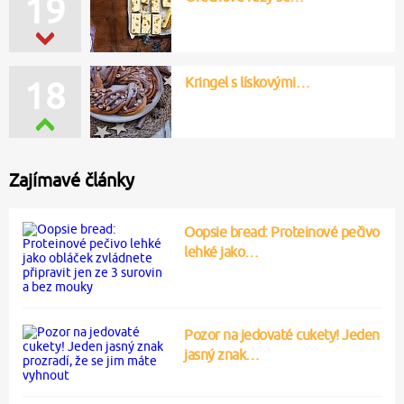
19
Kringel s lískovými…
18
Zajímavé články
Oopsie bread: Proteinové pečivo
lehké jako…
Pozor na jedovaté cukety! Jeden
jasný znak…