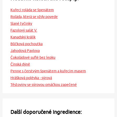
Kuřecí roláda se špenátem
Roláda, která se vždy povede
Slané tyčinky
Fazolový salát V.
Kanadský králík
Bůčková pochoutka
Jahodová Pavlova
Čokoládové suflé bez lepku
Čínská dýně
Penne s čerstvým špenátem a kuřecím masem
Hrášková polévka - sýrová
Těstoviny se sýrovou omáčkou zapečené
Další doporučené ingredience: