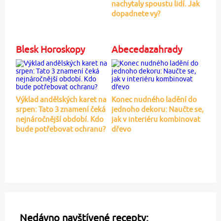
nachytaly spoustu lidí. Jak
dopadnete vy?
Blesk Horoskopy
Abecedazahrady
Výklad andělských karet na
Konec nudného ladění do
srpen: Tato 3 znamení čeká
jednoho dekoru: Naučte se,
nejnáročnější období. Kdo
jak v interiéru kombinovat
bude potřebovat ochranu?
dřevo
Nedávno navštívené recepty: