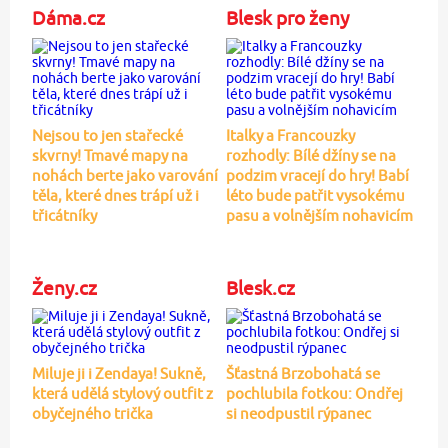
Dáma.cz
Blesk pro ženy
Nejsou to jen stařecké
Italky a Francouzky
skvrny! Tmavé mapy na
rozhodly: Bílé džíny se na
nohách berte jako varování
podzim vracejí do hry! Babí
těla, které dnes trápí už i
léto bude patřit vysokému
třicátníky
pasu a volnějším nohavicím
Ženy.cz
Blesk.cz
Miluje ji i Zendaya! Sukně,
Šťastná Brzobohatá se
která udělá stylový outfit z
pochlubila fotkou: Ondřej
obyčejného trička
si neodpustil rýpanec