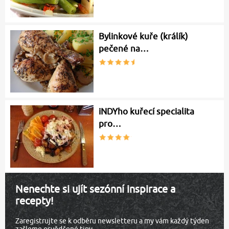
Bylinkové kuře (králík)
pečené na…
iNDYho kuřecí specialita
pro…
Nenechte si ujít sezónní inspirace a
recepty!
Zaregistrujte se k odběru newsletteru a my vám každý týden
zašleme osvědčené tipy.