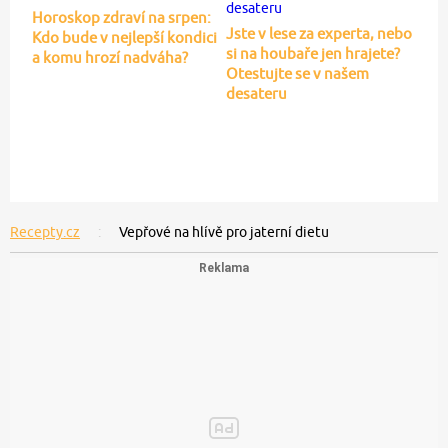
Horoskop zdraví na srpen:
Jste v lese za experta, nebo
Kdo bude v nejlepší kondici
si na houbaře jen hrajete?
a komu hrozí nadváha?
Otestujte se v našem
desateru
Recepty.cz
Vepřové na hlívě pro jaterní dietu