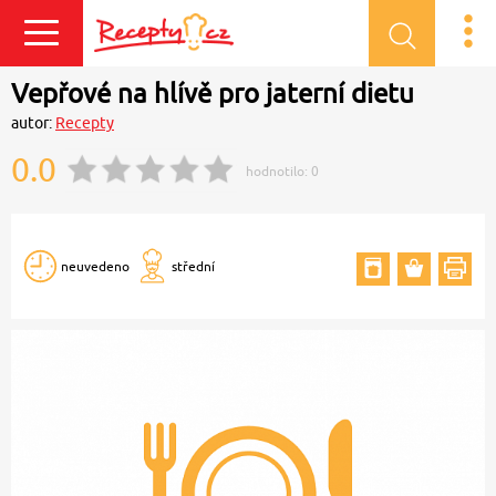
Přihlásit se
Vepřové na hlívě pro jaterní dietu
autor:
Recepty
0.0
hodnotilo:
0
neuvedeno
střední