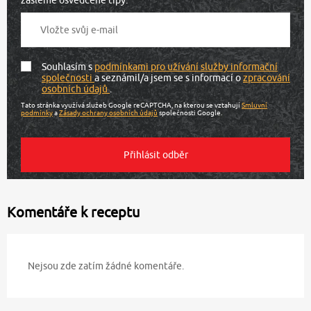
Souhlasím s
podmínkami pro užívání služby informační
společnosti
a seznámil/a jsem se s informací o
zpracování
osobních údajů
.
Tato stránka využívá služeb Google reCAPTCHA, na kterou se vztahují
Smluvní
podmínky
a
Zásady ochrany osobních údajů
společnosti Google.
Komentáře k receptu
Nejsou zde zatím žádné komentáře.