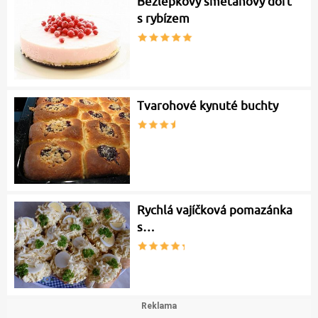
Bezlepkový smetanový dort
s rybízem
Tvarohové kynuté buchty
Rychlá vajíčková pomazánka
s…