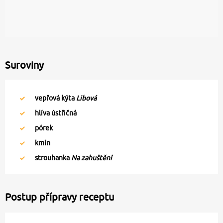
Suroviny
vepřová kýta
Libová
hlíva ústřičná
pórek
kmín
strouhanka
Na zahuštění
Postup přípravy receptu