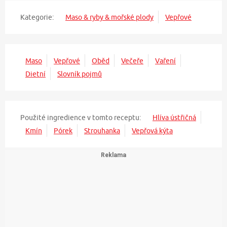
Kategorie:
Maso & ryby & mořské plody
Vepřové
Maso
Vepřové
Oběd
Večeře
Vaření
Dietní
Slovník pojmů
Použité ingredience v tomto receptu:
Hlíva ústřičná
Kmín
Pórek
Strouhanka
Vepřová kýta