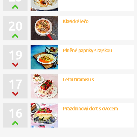
Klasické lečo
20
Plněné papriky s rajskou…
19
Letní tiramisu s…
17
Prázdninový dort s ovocem
16