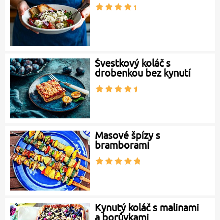
Švestkový koláč s
drobenkou bez kynutí
Masové špízy s
bramborami
Kynutý koláč s malinami
a borůvkami