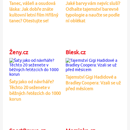
Tanec, vášeň a osudová
Jaké barvy vám nejvíc sluší?
láska: Jak dobře znáte
Odhalte tajemství barevné
kultovní letní film Hříšný
typologie a naučte se podle
tanec? Otestujte se!
ní oblékat
Ženy.cz
Blesk.cz
Tajemství Gigi Hadidové a
Šaty jako od návrháře?
Bradley Coopera: Vzali se už
Těchto 20 seženete v
před měsícem
běžných řetězcích do 1000
korun