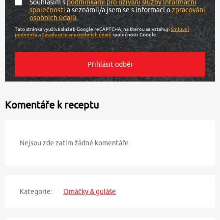
Souhlasím s
podmínkami pro užívání služby informační
společnosti
a seznámil/a jsem se s informací o
zpracování
osobních údajů
.
Tato stránka využívá služeb Google reCAPTCHA, na kterou se vztahují
Smluvní
podmínky
a
Zásady ochrany osobních údajů
společnosti Google.
Komentáře k receptu
Nejsou zde zatím žádné komentáře.
Kategorie:
Omáčky & guláše