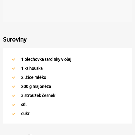
Suroviny
1
plechovka sardinky v oleji
1
ks houska
2
lžíce mléko
200
g majonéza
3
stroužek česnek
sůl
cukr