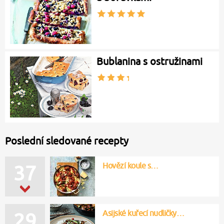
Bublanina s ostružinami
Poslední sledované recepty
Hovězí koule s…
37
Asijské kuřecí nudličky…
29