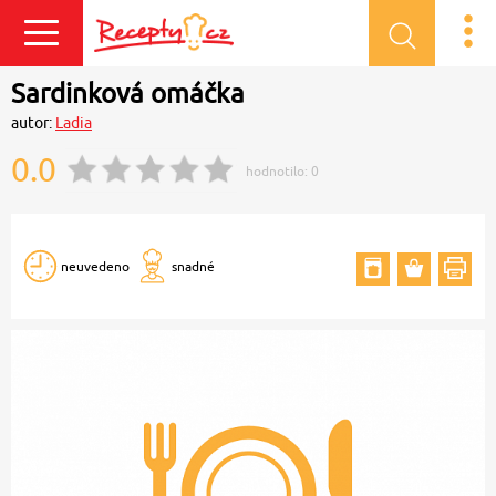
Přihlásit se
Sardinková omáčka
autor:
Ladia
0.0
hodnotilo:
0
neuvedeno
snadné