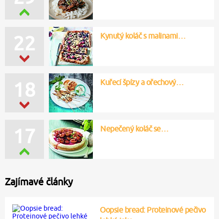
Kynutý koláč s malinami…
22
Kuřecí špízy a ořechový…
18
Nepečený koláč se…
17
Zajímavé články
Oopsie bread: Proteinové pečivo