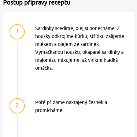
Postup přípravy receptu
Sardinky scedíme, olej si ponecháme. Z
1
housky odkrojíme kůrku, střídku zalijeme
mlékem a olejem ze sardinek.
Vymačkanou housku, okapané sardinky a
majonézu mixujeme, až vnikne hladká
omáčka.
Poté přidáme nakrájený česnek a
2
promícháme.