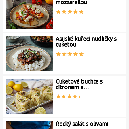
mozzarellou
Asijské kuřecí nudličky s
cuketou
Cuketová buchta s
citronem a…
Řecký salát s olivami