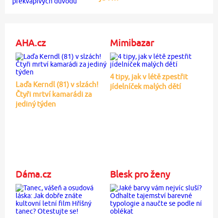
AHA.cz
Mimibazar
4 tipy, jak v létě zpestřit
Laďa Kerndl (81) v slzách!
jídelníček malých dětí
Čtyři mrtví kamarádi za
jediný týden
Dáma.cz
Blesk pro ženy