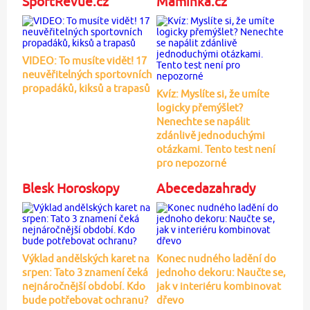
SportRevue.cz
Maminka.cz
VIDEO: To musíte vidět! 17
neuvěřitelných sportovních
propadáků, kiksů a trapasů
Kvíz: Myslíte si, že umíte
logicky přemýšlet?
Nenechte se napálit
zdánlivě jednoduchými
otázkami. Tento test není
pro nepozorné
Blesk Horoskopy
Abecedazahrady
Výklad andělských karet na
Konec nudného ladění do
srpen: Tato 3 znamení čeká
jednoho dekoru: Naučte se,
nejnáročnější období. Kdo
jak v interiéru kombinovat
bude potřebovat ochranu?
dřevo