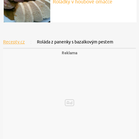
Roládky v houbové omáčce
Recepty.cz
Roláda z panenky s bazalkovým pestem