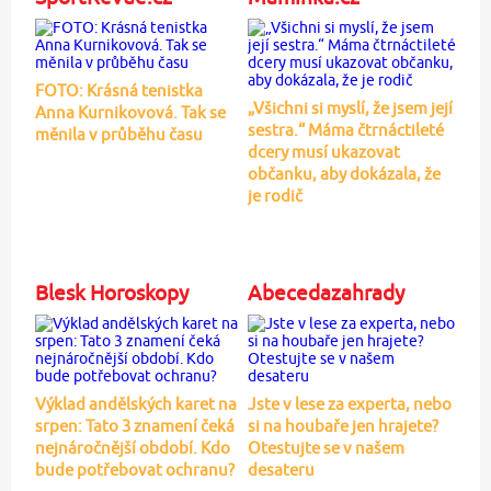
FOTO: Krásná tenistka
„Všichni si myslí, že jsem její
Anna Kurnikovová. Tak se
sestra.“ Máma čtrnáctileté
měnila v průběhu času
dcery musí ukazovat
občanku, aby dokázala, že
je rodič
Blesk Horoskopy
Abecedazahrady
Výklad andělských karet na
Jste v lese za experta, nebo
srpen: Tato 3 znamení čeká
si na houbaře jen hrajete?
nejnáročnější období. Kdo
Otestujte se v našem
bude potřebovat ochranu?
desateru