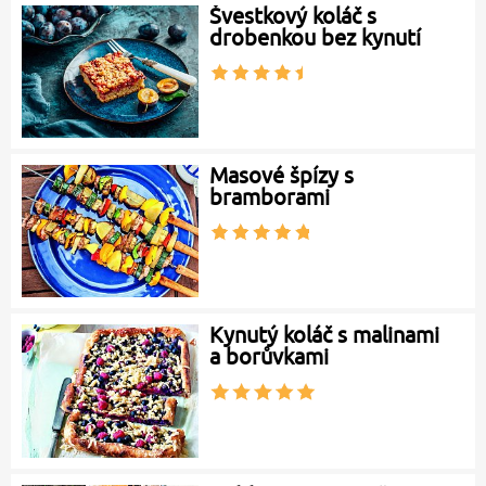
Švestkový koláč s
drobenkou bez kynutí
Masové špízy s
bramborami
Kynutý koláč s malinami
a borůvkami