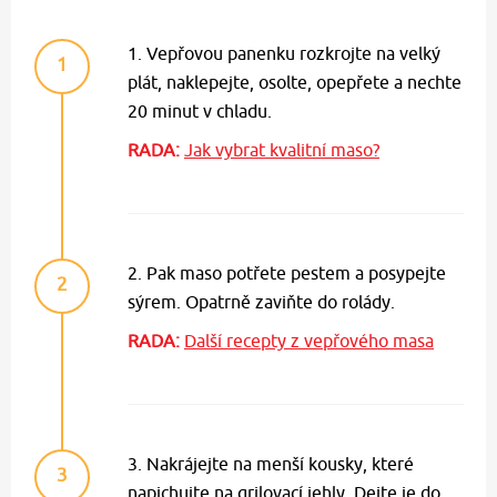
1. Vepřovou panenku rozkrojte na velký
1
plát, naklepejte, osolte, opepřete a nechte
20 minut v chladu.
RADA:
Jak vybrat kvalitní maso?
2. Pak maso potřete pestem a posypejte
2
sýrem. Opatrně zaviňte do rolády.
RADA:
Další recepty z vepřového masa
3. Nakrájejte na menší kousky, které
3
napichujte na grilovací jehly. Dejte je do