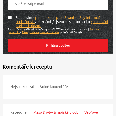
Souhlasím s
podmínkami pro užívání služby informační
společnosti
a seznámil/a jsem se s informací o
zpracování
osobních údajů
.
Tato stránka využívá služeb Google reCAPTCHA, na kterou se vztahují
Smluvní
podmínky
a
Zásady ochrany osobních údajů
společnosti Google.
Komentáře k receptu
Nejsou zde zatím žádné komentáře.
Kategorie:
Maso & ryby & mořské plody
Vepřové