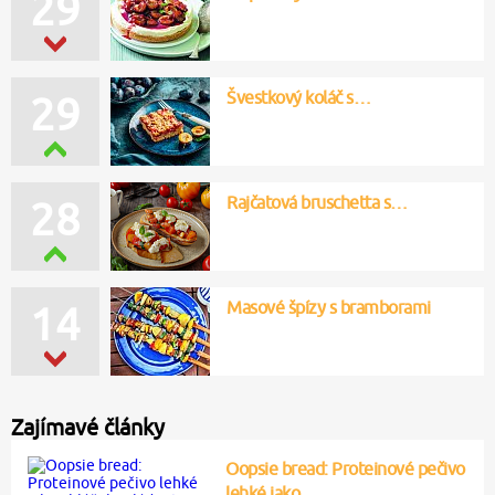
29
Švestkový koláč s…
29
Rajčatová bruschetta s…
28
Masové špízy s bramborami
14
Zajímavé články
Oopsie bread: Proteinové pečivo
lehké jako…