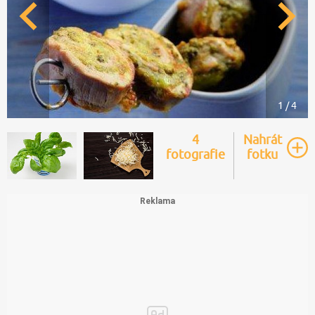
1 / 4
4
Nahrát
fotografie
fotku