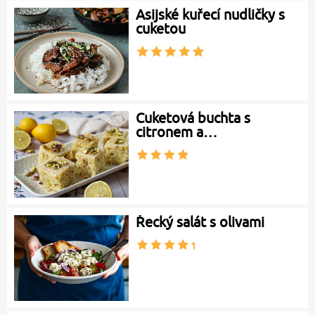
Asijské kuřecí nudličky s
cuketou
Cuketová buchta s
citronem a…
Řecký salát s olivami