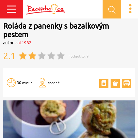
Přihlásit se
Roláda z panenky s bazalkovým
pestem
autor:
cat1982
2.1
hodnotilo:
9
30 minut
snadné