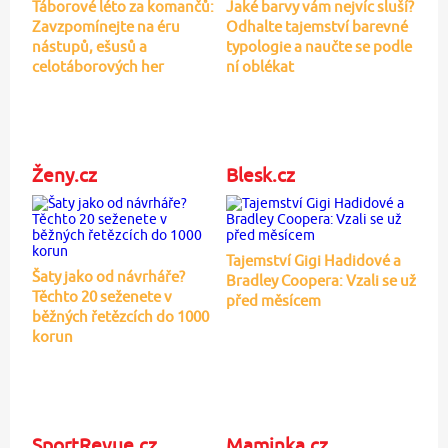
Táborové léto za komančů:
Jaké barvy vám nejvíc sluší?
Zavzpomínejte na éru
Odhalte tajemství barevné
nástupů, ešusů a
typologie a naučte se podle
celotáborových her
ní oblékat
Ženy.cz
Blesk.cz
Tajemství Gigi Hadidové a
Šaty jako od návrháře?
Bradley Coopera: Vzali se už
Těchto 20 seženete v
před měsícem
běžných řetězcích do 1000
korun
SportRevue.cz
Maminka.cz