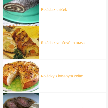
Roláda z esíček
Roláda z vepřového masa
Roládky s kysaným zelím