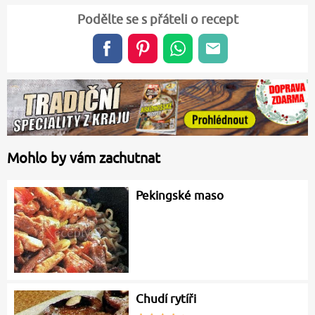
Podělte se s přáteli o recept
Mohlo by vám zachutnat
Pekingské maso
Chudí rytíři