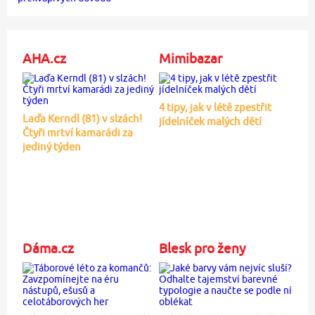
AHA.cz
Mimibazar
4 tipy, jak v létě zpestřit
Laďa Kerndl (81) v slzách!
jídelníček malých dětí
Čtyři mrtví kamarádi za
jediný týden
Dáma.cz
Blesk pro ženy