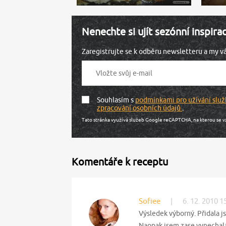
Nenechte si ujít sezónní inspira
Zaregistrujte se k odběru newsletteru a my 
Souhlasím s
podmínkami pro užívání služ
zpracování osobních údajů
.
Tato stránka využívá služeb Google reCAPTCHA, na kterou se v
Komentáře k receptu
Sofiee
|
6. 12. 2010 1
Výsledek výborný. Přidala js
Naopak jsem zase vynechala