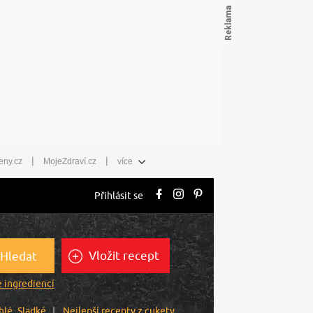
|
|
eny.cz
MojeZdraví.cz
více
Přihlásit se
Vložit recept
Hledat
 ingrediencí
hlé
Sladké
Nejlepší recepty z cukety