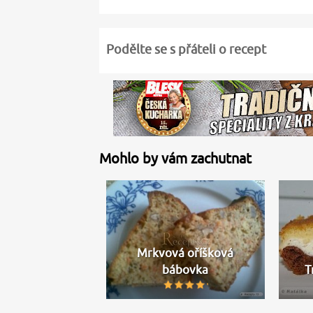
Podělte se s přáteli o recept
Mohlo by vám zachutnat
Mrkvová oříšková
bábovka
T