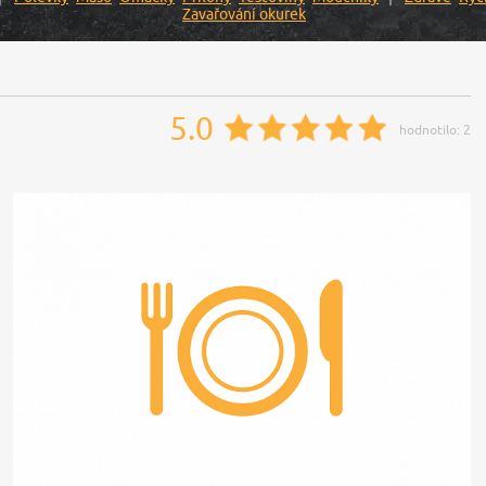
Zavařování okurek
5.0
hodnotilo:
2