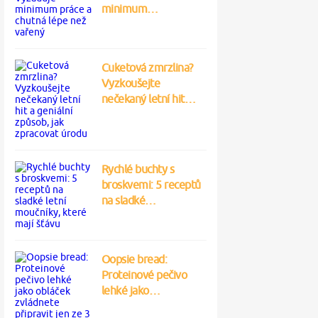
minimum…
Cuketová zmrzlina?
Vyzkoušejte
nečekaný letní hit…
Rychlé buchty s
broskvemi: 5 receptů
na sladké…
Oopsie bread:
Proteinové pečivo
lehké jako…