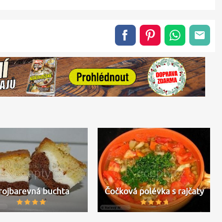
rojbarevná buchta
Čočková polévka s rajčaty