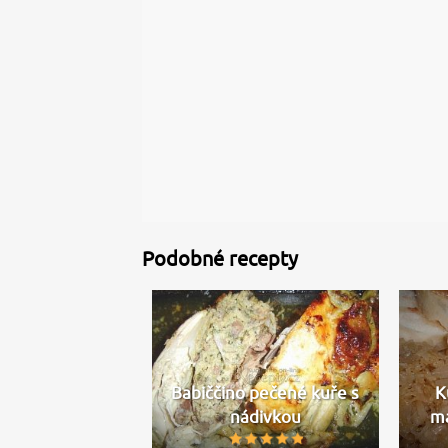
Podobné recepty
Babiččino pečené kuře s
K
nádivkou
m