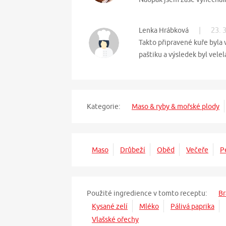
|
23. 
Lenka Hrábková
Takto připravené kuře byla 
paštiku a výsledek byl vele
Kategorie:
Maso & ryby & mořské plody
Maso
Drůbeží
Oběd
Večeře
P
Použité ingredience v tomto receptu:
B
Kysané zelí
Mléko
Pálivá paprika
Vlašské ořechy