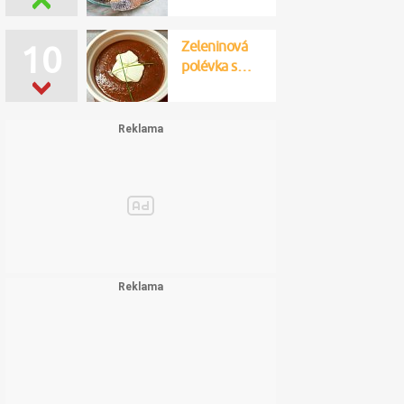
Zeleninová
10
polévka s…