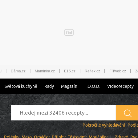
|
|
|
|
|
|
!
Dáma.cz
Maminka.cz
E15.cz
Reflex.cz
FITweb.cz
Ž
Světová kuchyně
Rady
Magazín
F.O.O.D.
Videorecepty
Pokročilé vyhledávání
Podle
Polévky
Maso
Omáčky
Přílohy
Těstoviny
Moučníky
Zdravé
Ryc