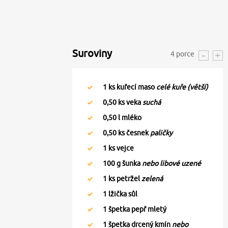
Suroviny
4
porce
1
ks kuřecí maso
celé kuře (větší)
0,50
ks veka
suchá
0,50
l mléko
0,50
ks česnek
paličky
1
ks vejce
100
g šunka
nebo libové uzené
1
ks petržel
zelená
1
lžička sůl
1
špetka pepř mletý
1
špetka drcený kmín
nebo