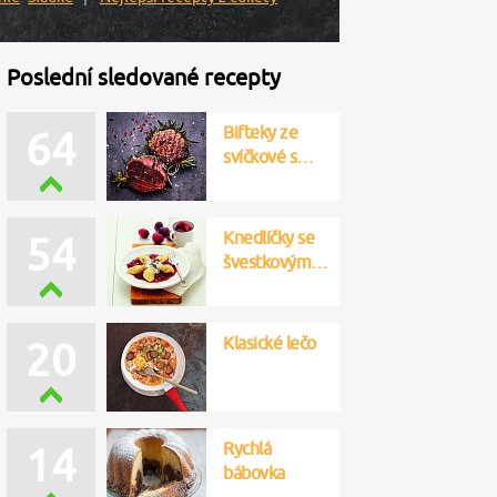
Poslední sledované recepty
Bifteky ze
64
svíčkové s…
Knedlíčky se
54
švestkovým…
Klasické lečo
20
Rychlá
14
bábovka