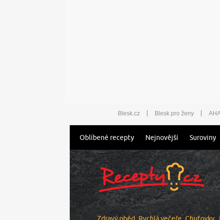
|
|
Blesk.cz
Blesk pro ženy
AHA
Oblíbené recepty
Nejnovější
Suroviny
Zdravý oběd
Rychlá večeře
Chuťovky