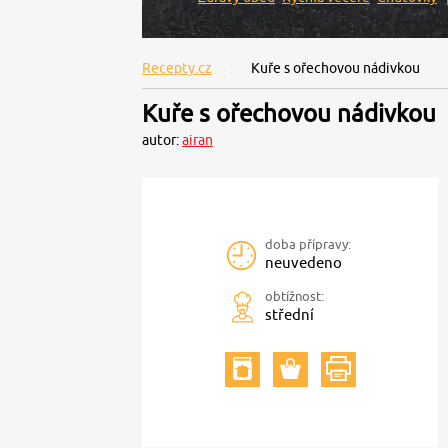
Recepty.cz
Kuře s ořechovou nádivkou
Kuře s ořechovou nádivkou
autor:
airan
doba přípravy:
neuvedeno
obtížnost:
střední