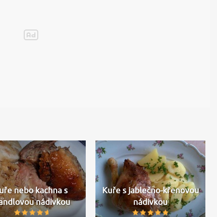
uře nebo kachna s
Kuře s jablečno-křenovou
andlovou nádivkou
nádivkou