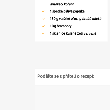
grilovací koření
1
špetka pálivá paprika
150
g vlašské ořechy
hrubě mleté
1
kg brambory
1
sklenice kysané zelí
červené
Podělte se s přáteli o recept