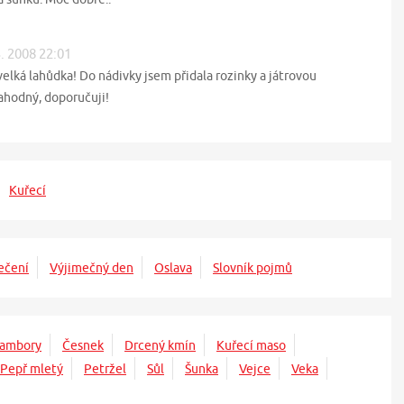
3. 2008 22:01
velká lahůdka! Do nádivky jsem přidala rozinky a játrovou
lahodný, doporučuji!
Kuřecí
ečení
Výjimečný den
Oslava
Slovník pojmů
rambory
Česnek
Drcený kmín
Kuřecí maso
Pepř mletý
Petržel
Sůl
Šunka
Vejce
Veka