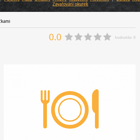
Zavařování okurek
čkami
0.0
hodnotilo:
0