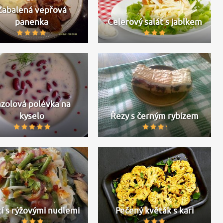
Zabalená vepřová
panenka
Celerový salát s jablkem
azolová polévka na
kyselo
Řezy s černým rybízem
í s rýžovými nudlemi
Pečený květák s kari