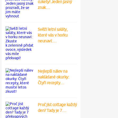
cukety! Jeden jasný
znak…
Svěží letní saláty,
které vás v horku
neunaví:…
Nejlepší nálev na
nakládané okurky:
Čtyři recepty…
Proč jíst cottage každý
den? Tady je 7…