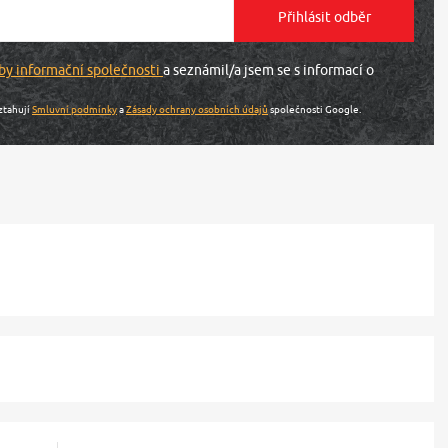
by informační společnosti
a seznámil/a jsem se s informací o
ztahují
Smluvní podmínky
a
Zásady ochrany osobních údajů
společnosti Google.