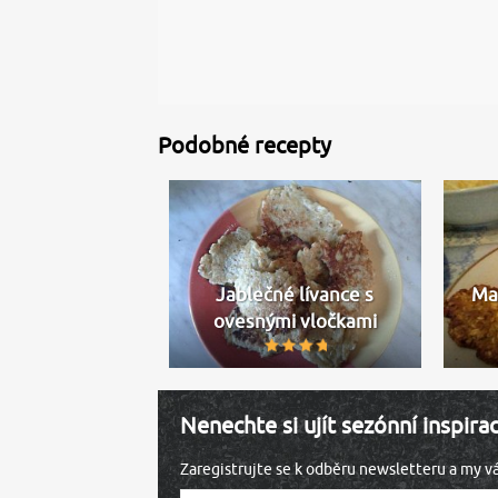
Podobné recepty
Jablečné lívance s
Ma
ovesnými vločkami
Nenechte si ujít sezónní inspira
Zaregistrujte se k odběru newsletteru a my 