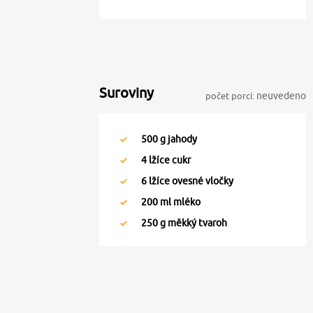
Suroviny
počet porcí:
neuvedeno
500
g jahody
4
lžíce cukr
6
lžíce ovesné vločky
200
ml mléko
250
g měkký tvaroh