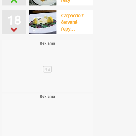
řezy
Carpaccio z
18
červené
řepy…