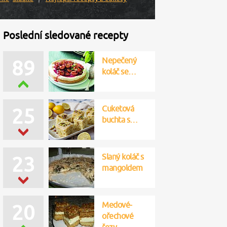
Poslední sledované recepty
Nepečený
89
koláč se…
Cuketová
25
buchta s…
Slaný koláč s
23
mangoldem
Medové-
20
ořechové