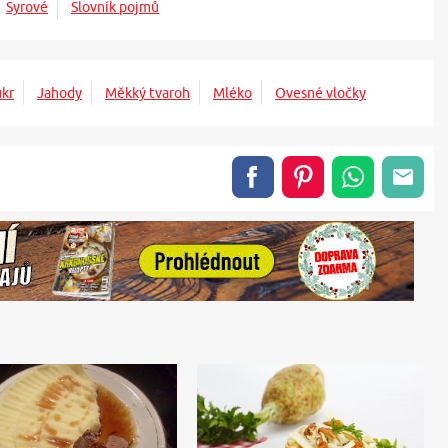
Syrové
Slovník pojmů
kr
Jahody
Měkký tvaroh
Mléko
Ovesné vločky