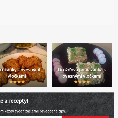
rokánky s ovesnými
Drožďová pomazánka s
vločkami
ovesnými vločkami
ce a recepty!
vám každý týden zašleme osvědčené tipy.