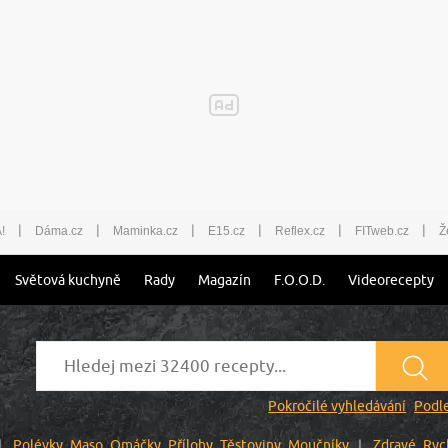
|
|
|
|
|
|
!
Dáma.cz
Maminka.cz
E15.cz
Reflex.cz
FITweb.cz
Ž
Světová kuchyně
Rady
Magazín
F.O.O.D.
Videorecepty
Pokročilé vyhledávání
Podle
Polévky
Maso
Omáčky
Přílohy
Těstoviny
Moučníky
Zdravé
Ryc