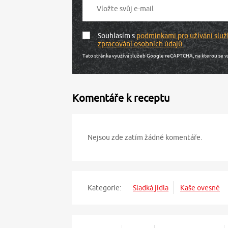
Souhlasím s
podmínkami pro užívání služ
zpracování osobních údajů
.
Tato stránka využívá služeb Google reCAPTCHA, na kterou se v
Komentáře k receptu
Nejsou zde zatím žádné komentáře.
Kategorie:
Sladká jídla
Kaše ovesné