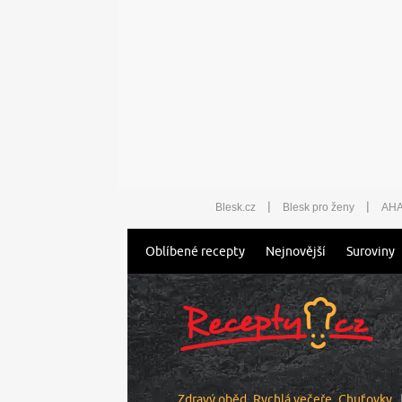
|
|
Blesk.cz
Blesk pro ženy
AHA
Oblíbené recepty
Nejnovější
Suroviny
Zdravý oběd
Rychlá večeře
Chuťovky