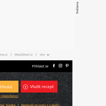
|
|
eny.cz
MojeZdraví.cz
více
Přihlásit se
Vložit recept
Hledat
 ingrediencí
hlé
Sladké
Nejlepší recepty z cukety