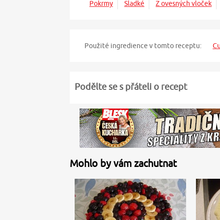
Pokrmy
Sladké
Z ovesných vloček
Použité ingredience v tomto receptu:
Cu
Podělte se s přáteli o recept
Mohlo by vám zachutnat