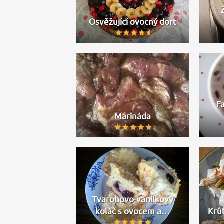
Osvěžující ovocný dort
F
Marináda
Tvarohovo-vanilkový
koláč s ovocem a…
Krůt