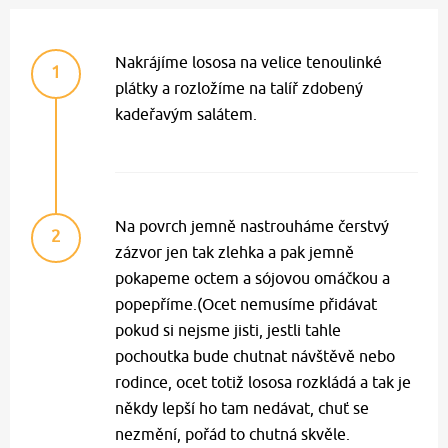
Nakrájíme lososa na velice tenoulinké
1
plátky a rozložíme na talíř zdobený
kadeřavým salátem.
Na povrch jemně nastrouháme čerstvý
2
zázvor jen tak zlehka a pak jemně
pokapeme octem a sójovou omáčkou a
popepříme.(Ocet nemusíme přidávat
pokud si nejsme jisti, jestli tahle
pochoutka bude chutnat návštěvě nebo
rodince, ocet totiž lososa rozkládá a tak je
někdy lepší ho tam nedávat, chuť se
nezmění, pořád to chutná skvěle.