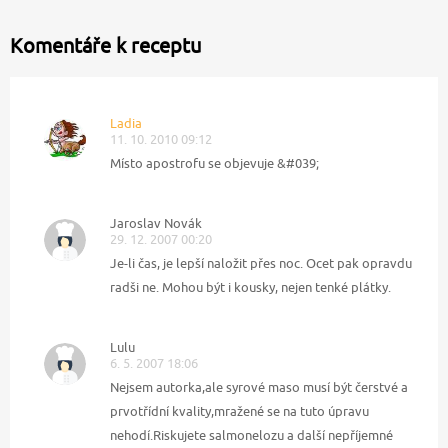
Komentáře k receptu
Ladia
11. 10. 2010 09:12
Místo apostrofu se objevuje &#039;
Jaroslav Novák
29. 12. 2007 00:20
Je-li čas, je lepší naložit přes noc. Ocet pak opravdu
radši ne. Mohou být i kousky, nejen tenké plátky.
Lulu
6. 5. 2007 18:06
Nejsem autorka,ale syrové maso musí být čerstvé a
prvotřídní kvality,mražené se na tuto úpravu
nehodí.Riskujete salmonelozu a další nepříjemné