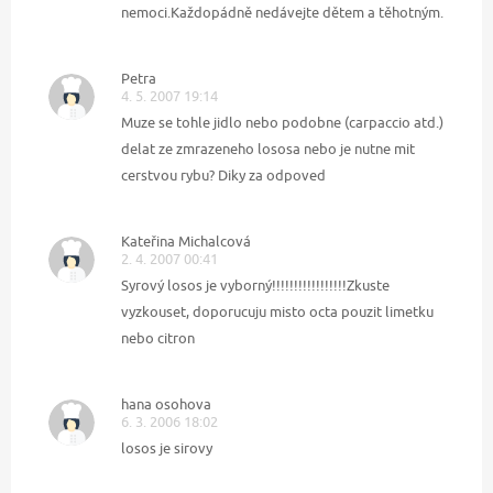
nemoci.Každopádně nedávejte dětem a těhotným.
Petra
4. 5. 2007 19:14
Muze se tohle jidlo nebo podobne (carpaccio atd.)
delat ze zmrazeneho lososa nebo je nutne mit
cerstvou rybu? Diky za odpoved
Kateřina Michalcová
2. 4. 2007 00:41
Syrový losos je vyborný!!!!!!!!!!!!!!!!!Zkuste
vyzkouset, doporucuju misto octa pouzit limetku
nebo citron
hana osohova
6. 3. 2006 18:02
losos je sirovy