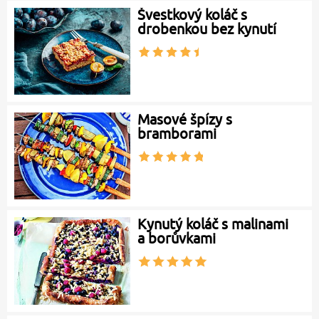
Švestkový koláč s
drobenkou bez kynutí
Masové špízy s
bramborami
Kynutý koláč s malinami
a borůvkami