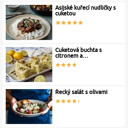
Asijské kuřecí nudličky s
cuketou
Cuketová buchta s
citronem a…
Řecký salát s olivami