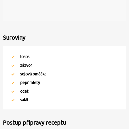
Suroviny
losos
zázvor
sojová omáčka
pepř mletý
ocet
salát
Postup přípravy receptu