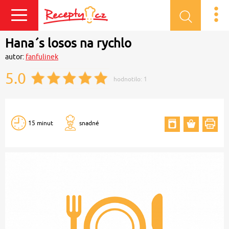
Přihlásit se
Hana´s losos na rychlo
autor:
fanfulinek
5.0
hodnotilo:
1
15 minut
snadné