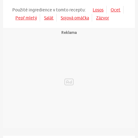
Použité ingredience v tomto receptu:
Losos
Ocet
Pepř mletý
Salát
Sojová omáčka
Zázvor