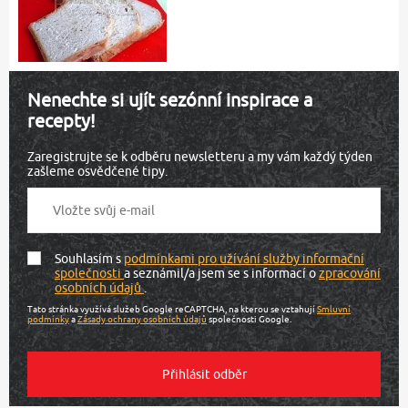
Nenechte si ujít sezónní inspirace a
recepty!
Zaregistrujte se k odběru newsletteru a my vám každý týden
zašleme osvědčené tipy.
Souhlasím s
podmínkami pro užívání služby informační
společnosti
a seznámil/a jsem se s informací o
zpracování
osobních údajů
.
Tato stránka využívá služeb Google reCAPTCHA, na kterou se vztahují
Smluvní
podmínky
a
Zásady ochrany osobních údajů
společnosti Google.