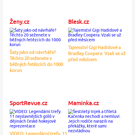
Ženy.cz
Blesk.cz
Tajemství Gigi Hadidové a
Šaty jako od návrháře?
Bradley Coopera: Vzali se už
Těchto 20 seženete v
před měsícem
běžných řetězcích do 1000
korun
SportRevue.cz
Maminka.cz
VIDEO: Legendární trefy. 11