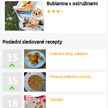
Bublanina s ostružinami
Poslední sledované recepty
Polévané jáhly, základní…
35
Pórková polévka s cizrnou
35
Vánočka
18