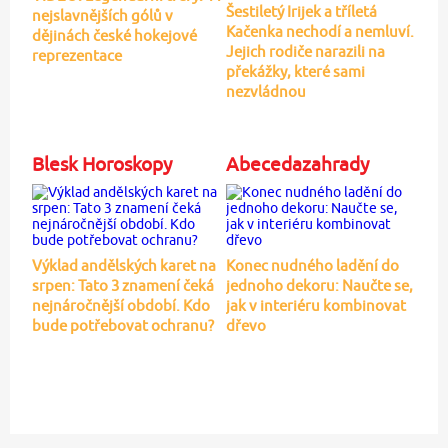
Šestiletý Irijek a tříletá
nejslavnějších gólů v
Kačenka nechodí a nemluví.
dějinách české hokejové
Jejich rodiče narazili na
reprezentace
překážky, které sami
nezvládnou
Blesk Horoskopy
Abecedazahrady
Výklad andělských karet na
Konec nudného ladění do
srpen: Tato 3 znamení čeká
jednoho dekoru: Naučte se,
nejnáročnější období. Kdo
jak v interiéru kombinovat
bude potřebovat ochranu?
dřevo