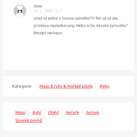
dasa
13. 2. 2006 15:17
snad se jedna o lososa uzeneho??? Ten uz se ale
prodava naplatkovany. Nebo si ho davate syroveho?
Recept nechapu.
Kategorie:
Maso & ryby & mořské plody
Ryby
Maso
Rybí
Oběd
Večeře
Syrové
Slovník pojmů