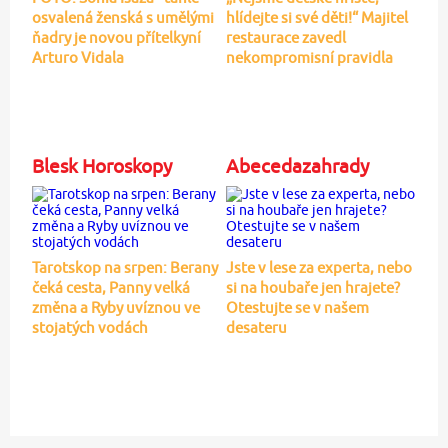
osvalená ženská s umělými
hlídejte si své děti!“ Majitel
ňadry je novou přítelkyní
restaurace zavedl
Arturo Vidala
nekompromisní pravidla
Blesk Horoskopy
Abecedazahrady
Tarotskop na srpen: Berany
Jste v lese za experta, nebo
čeká cesta, Panny velká
si na houbaře jen hrajete?
změna a Ryby uvíznou ve
Otestujte se v našem
stojatých vodách
desateru