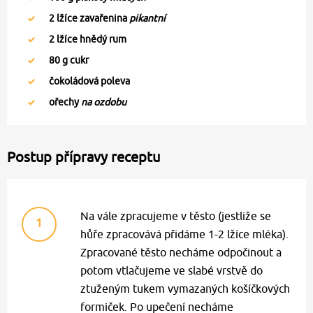
2
lžíce zavařenina
pikantní
2
lžíce hnědý rum
80
g cukr
čokoládová poleva
ořechy
na ozdobu
Postup přípravy receptu
Na vále zpracujeme v těsto (jestliže se
1
hůře zpracovává přidáme 1-2 lžíce mléka).
Zpracované těsto necháme odpočinout a
potom vtlačujeme ve slabé vrstvě do
ztuženým tukem vymazaných košíčkových
formiček. Po upečení necháme