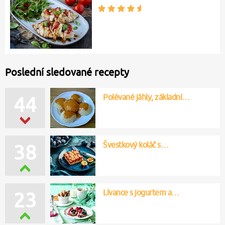
Poslední sledované recepty
Polévané jáhly, základní…
45
Švestkový koláč s…
36
Lívance s jogurtem a…
23