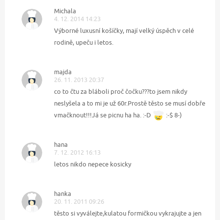
Michala
4. 12. 2014 14:23
Výborné luxusní košíčky, mají velký úspěch v celé
rodině, upeču i letos.
majda
26. 11. 2013 20:37
co to čtu za bláboli proč čočku???to jsem nikdy
neslyšela a to mi je už 60r.Prostě těsto se musí dobře
vmačknout!!!Já se picnu ha ha. :-D
:-$ 8-)
hana
7. 12. 2012 16:13
letos nikdo nepece kosicky
hanka
20. 11. 2011 09:26
těsto si vyválejte,kulatou formičkou vykrajujte a jen