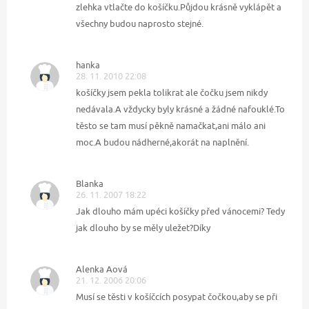
zlehka vtlačte do košíčku.Půjdou krásně vyklápět a
všechny budou naprosto stejné.
hanka
28. 11. 2010 22:08
košíčky jsem pekla tolikrat ale čočku jsem nikdy
nedávala.A vždycky byly krásné a žádné nafouklé.To
těsto se tam musí pěkně namačkat,ani málo ani
moc.A budou nádherné,akorát na naplnění.
Blanka
26. 11. 2007 18:22
Jak dlouho mám upéci košíčky před vánocemi? Tedy
jak dlouho by se měly uležet?Díky
Alenka Aová
21. 12. 2006 20:06
Musí se těsti v košíčcích posypat čočkou,aby se při