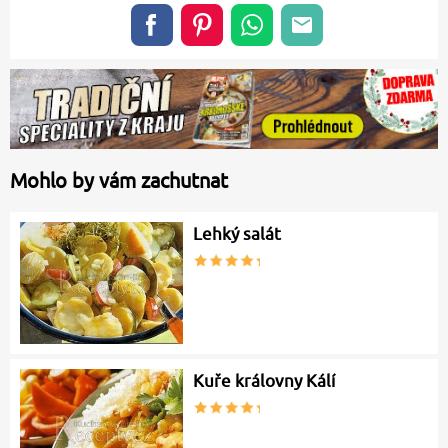
Mohlo by vám zachutnat
Lehký salát
Kuře královny Kálí