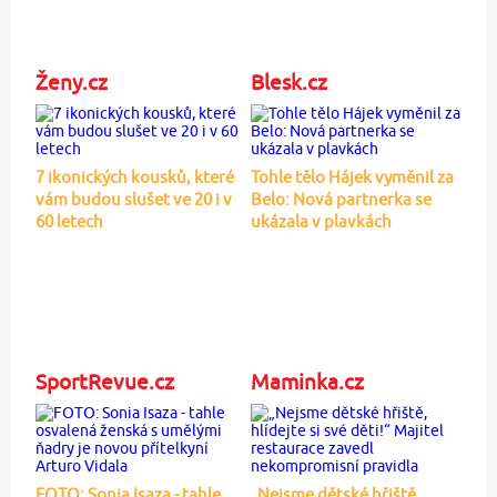
Ženy.cz
Blesk.cz
7 ikonických kousků, které
Tohle tělo Hájek vyměnil za
vám budou slušet ve 20 i v
Belo: Nová partnerka se
60 letech
ukázala v plavkách
SportRevue.cz
Maminka.cz
FOTO: Sonia Isaza - tahle
„Nejsme dětské hřiště,