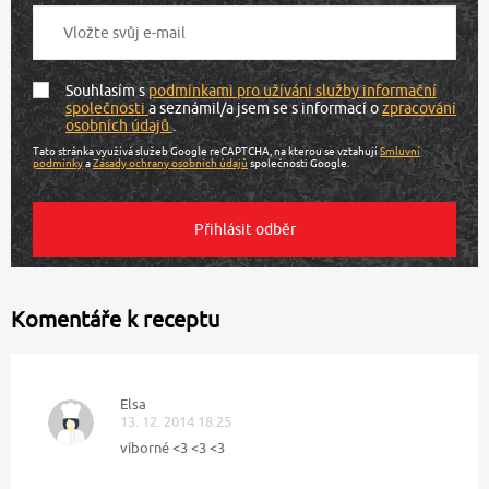
Souhlasím s
podmínkami pro užívání služby informační
společnosti
a seznámil/a jsem se s informací o
zpracování
osobních údajů
.
Tato stránka využívá služeb Google reCAPTCHA, na kterou se vztahují
Smluvní
podmínky
a
Zásady ochrany osobních údajů
společnosti Google.
Komentáře k receptu
Elsa
13. 12. 2014 18:25
víborné <3 <3 <3