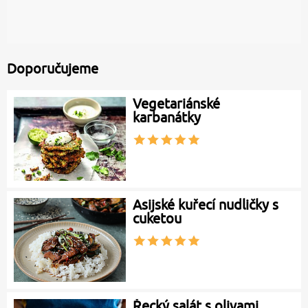
Doporučujeme
Vegetariánské
karbanátky
Asijské kuřecí nudličky s
cuketou
Řecký salát s olivami