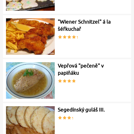
"Wiener Schnitzel" á la
šéfkuchař
Vepřová "pečeně" v
papiňáku
Segedínský guláš III.