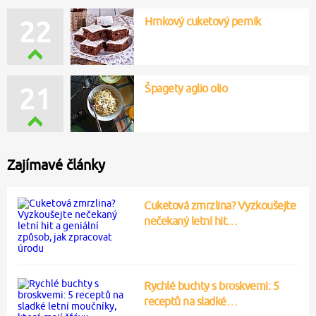
Hrnkový cuketový perník
22
Špagety aglio olio
21
Zajímavé články
Cuketová zmrzlina? Vyzkoušejte
nečekaný letní hit…
Rychlé buchty s broskvemi: 5
receptů na sladké…