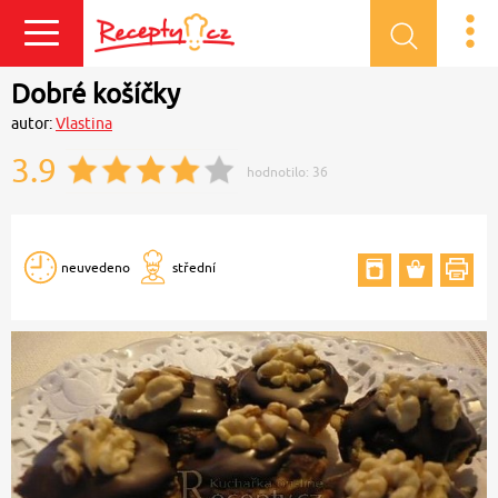
Přihlásit se
Dobré košíčky
autor:
Vlastina
3.9
hodnotilo:
36
neuvedeno
střední