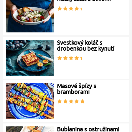
Švestkový koláč s
drobenkou bez kynutí
Masové špízy s
bramborami
Bublanina s ostružinami