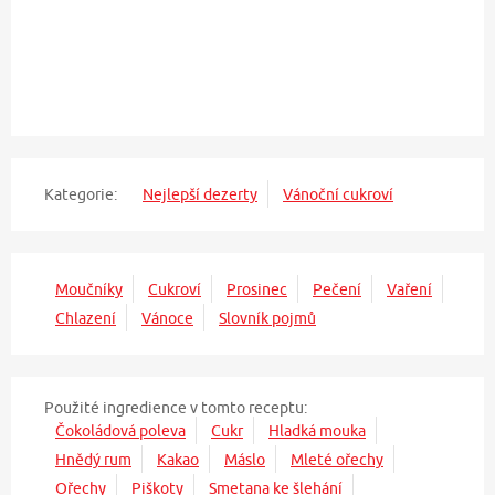
Kategorie:
Nejlepší dezerty
Vánoční cukroví
Moučníky
Cukroví
Prosinec
Pečení
Vaření
Chlazení
Vánoce
Slovník pojmů
Použité ingredience v tomto receptu:
Čokoládová poleva
Cukr
Hladká mouka
Hnědý rum
Kakao
Máslo
Mleté ořechy
Ořechy
Piškoty
Smetana ke šlehání