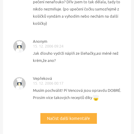
pečení nenafouko? Dřív jsem to tak dělala, tady to
nikdo nezmiňuje. (po upečení čočku samozřejmě z
košíčků vyndám a vyhodím nebo nechám na další
košíčky)
Anonym
15. 12. 2006 09:24
Jak dlouho vydrží náplň ze šlehačky,asi méně než
krém,že ano?
Vepřeková
15. 12. 2006 00:17
Musím pochválit! Pí Vencová jsou opravdu DOBRÉ.
Prosím více takových receptů díky
Načíst další komentáře