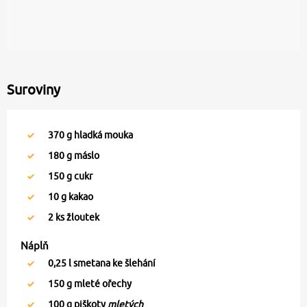
Suroviny
370
g hladká mouka
180
g máslo
150
g cukr
10
g kakao
2
ks žloutek
Náplň
0,25
l smetana ke šlehání
150
g mleté ořechy
100
g piškoty
mletých