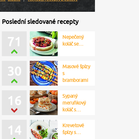
Poslední sledované recepty
Nepečený
71
koláč se…
Masové špízy
30
s
bramborami
Sypaný
16
meruňkový
koláč s…
Krevetové
14
špízy s…