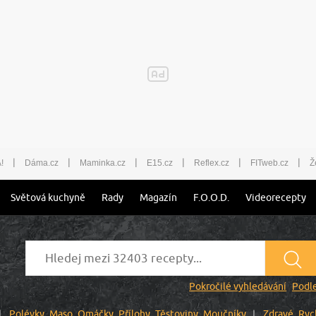
|
|
|
|
|
|
!
Dáma.cz
Maminka.cz
E15.cz
Reflex.cz
FITweb.cz
Ž
Světová kuchyně
Rady
Magazín
F.O.O.D.
Videorecepty
Pokročilé vyhledávání
Podle
Polévky
Maso
Omáčky
Přílohy
Těstoviny
Moučníky
Zdravé
Ryc