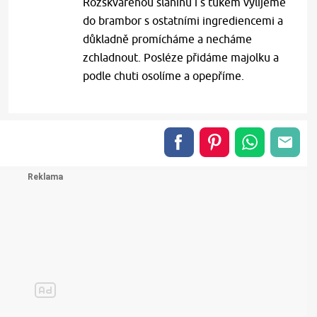
Rozškvařenou slaninu i s tukem vylijeme
do brambor s ostatními ingrediencemi a
důkladně promícháme a necháme
zchladnout. Posléze přidáme majolku a
podle chuti osolíme a opepříme.