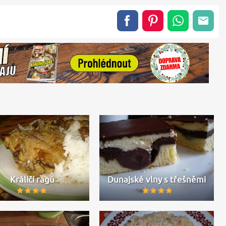
Králičí ragú
Dunajské vlny s třešněmi