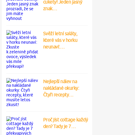
cukety! Jeden jasný
znak…
Svěží letní saláty,
které vás v horku
neunaví:…
Nejlepší nálev na
nakládané okurky:
Čtyři recepty…
Proč jíst cottage každý
den? Tady je 7…