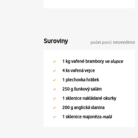
Suroviny
počet porcí:
neuvedeno
1
kg vařené brambory
ve slupce
4
ks vařená vejce
1
plechovka hrášek
250
g šunkový salám
1
sklenice nakládané okurky
200
g anglická slanina
1
sklenice majonéza
malá