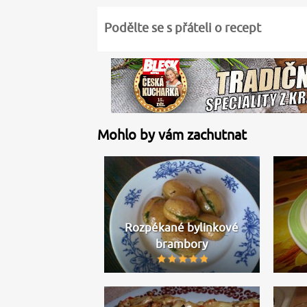
Podělte se s přáteli o recept
Mohlo by vám zachutnat
Rozpékané bylinkové
brambory