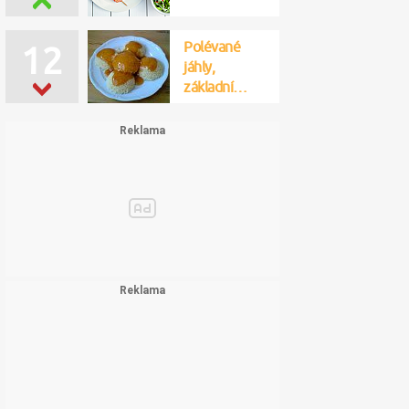
Polévané
12
jáhly,
základní…