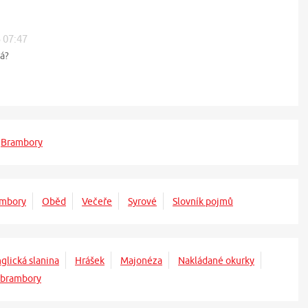
5 07:47
ká?
Brambory
mbory
Oběd
Večeře
Syrové
Slovník pojmů
glická slanina
Hrášek
Majonéza
Nakládané okurky
 brambory