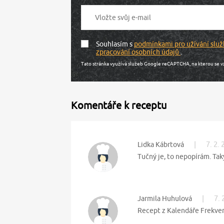
Souhlasím s
podmínkami pro užívání služ
zpracování osobních údajů
.
Tato stránka využívá služeb Google reCAPTCHA, na kterou se v
Komentáře k receptu
|
7. 2.
Lidka Kábrtová
Tučný je, to nepopírám. Tak
|
7. 
Jarmila Huhulová
Recept z Kalendáře Frekven