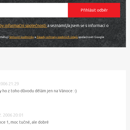
by informační společnosti
a seznámil/a jsem se s informací o
ztahují
Smluvní podmínky
a
Zásady ochrany osobních údajů
společnosti Google.
 2006 21:29
y ho z toho důvodu dělám jen na Vánoce :-)
2. 2006 20:01
ce 1, moc tučné, ale dobré