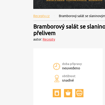
Recepty.cz
Bramborový salát se slaninový
Bramborový salát se slanin
přelivem
autor:
Recepty
doba přípravy:
neuvedeno
obtížnost:
snadné