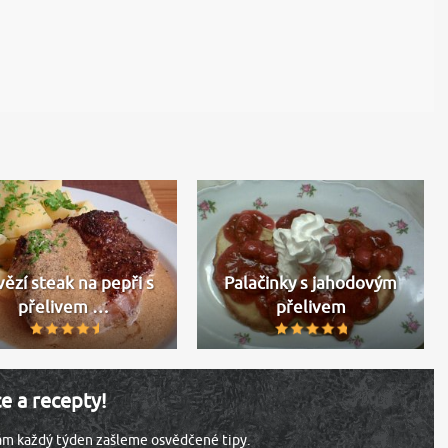
ězí steak na pepři s
Palačinky s jahodovým
přelivem …
přelivem
ce a recepty!
vám každý týden zašleme osvědčené tipy.