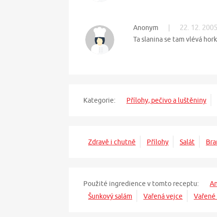
|
22. 12. 200
Anonym
Ta slanina se tam vlévá hor
Kategorie:
Přílohy, pečivo a luštěniny
Zdravě i chutně
Přílohy
Salát
Bra
Použité ingredience v tomto receptu:
An
Šunkový salám
Vařená vejce
Vařené