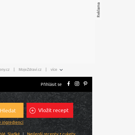
|
|
eny.cz
MojeZdraví.cz
více
Přihlásit se
Vložit recept
Hledat
 ingrediencí
hlé
Sladké
Nejlepší recepty z cukety