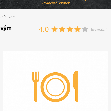
Zavařování okurek
m přelivem
ovým
4.0
hodnotilo:
1