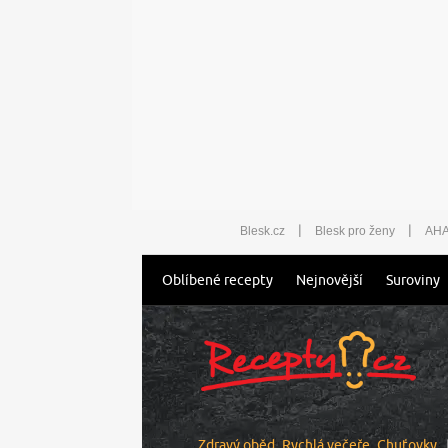
|
|
Blesk.cz
Blesk pro ženy
AHA
Oblíbené recepty
Nejnovější
Suroviny
Zdravý oběd
Rychlá večeře
Chuťovky