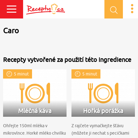
Přihlásit se
Caro
Recepty vytvořené za použití této ingredience
5 minut
5 minut
Mléčná káva
Hořká porážka
Ohřejte 150ml mléka v
Z rajčete vymačkejte šťávu
mikrovlnce. Horké mléko chvilku
(můžete ji nechat s pecičkami