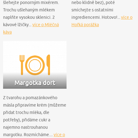
šlehejte ponorným mixérem.
nebo klidně bez), poté
Trochu ušlehaným mlékem
smíchejte s ostatními
naplňte vysokou sklenici. 2
ingrediencemi. Hotovo!...
více o
kávové lžičky...
více o Mléčná
Hořká porážka
káva
Margotka dort
Z tvarohu a pomazánkového
másla připravíme krém (můžeme
přidat trochu mléka, dle
potřeby), přidáme cukr a
najemno nastrouhanou
margotku. Rozmícháme....
více o