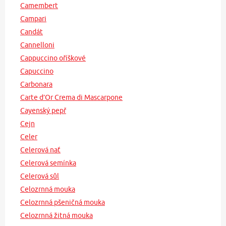
Camembert
Campari
Candát
Cannelloni
Cappuccino oříškové
Capuccino
Carbonara
Carte d’Or Crema di Mascarpone
Cayenský pepř
Cejn
Celer
Celerová nať
Celerová semínka
Celerová sůl
Celozrnná mouka
Celozrnná pšeničná mouka
Celozrnná žitná mouka