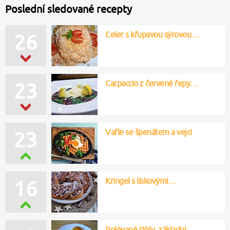
Poslední sledované recepty
Celer s křupavou sýrovou…
26
Carpaccio z červené řepy…
23
Vafle se špenátem a vejci
23
Kringel s lískovými…
16
Polévané jáhly, základní…