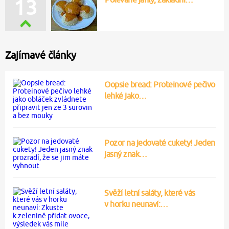
13
Zajímavé články
Oopsie bread: Proteinové pečivo
lehké jako…
Pozor na jedovaté cukety! Jeden
jasný znak…
Svěží letní saláty, které vás
v horku neunaví:…