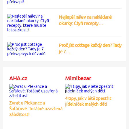
Nejlepší nálev na nakládané
okurky: Čtyři recepty…
Proč jíst cottage každý den? Tady
je 7…
AHA.cz
Mimibazar
4 tipy, jak v létě zpestřit
Zvrat u Plekance a
jídelníček malých dětí
Šafářové: Totálně uzavřená
záležitost!