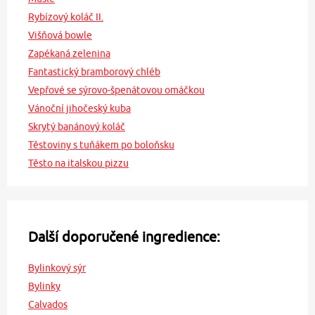
Rybízový koláč II.
Višňová bowle
Zapékaná zelenina
Fantastický bramborový chléb
Vepřové se sýrovo-špenátovou omáčkou
Vánoční jihočeský kuba
Skrytý banánový koláč
Těstoviny s tuňákem po boloňsku
Těsto na italskou pizzu
Další doporučené ingredience:
Bylinkový sýr
Bylinky
Calvados