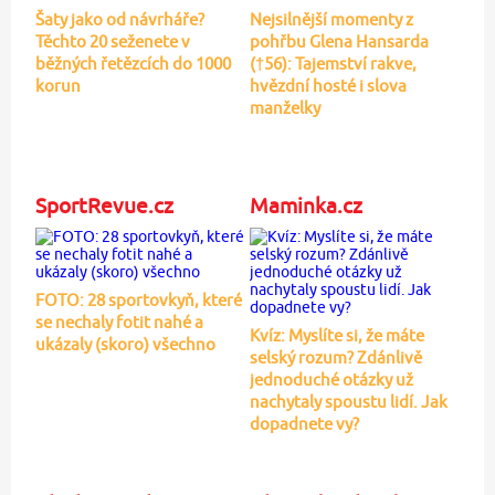
Šaty jako od návrháře?
Nejsilnější momenty z
Těchto 20 seženete v
pohřbu Glena Hansarda
běžných řetězcích do 1000
(†56): Tajemství rakve,
korun
hvězdní hosté i slova
manželky
SportRevue.cz
Maminka.cz
FOTO: 28 sportovkyň, které
se nechaly fotit nahé a
Kvíz: Myslíte si, že máte
ukázaly (skoro) všechno
selský rozum? Zdánlivě
jednoduché otázky už
nachytaly spoustu lidí. Jak
dopadnete vy?