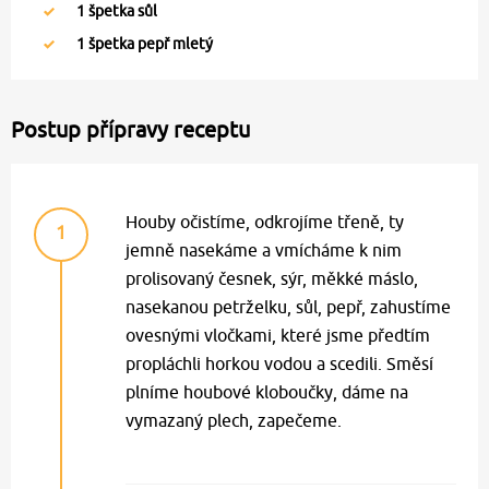
1
špetka sůl
1
špetka pepř mletý
Postup přípravy receptu
Houby očistíme, odkrojíme třeně, ty
1
jemně nasekáme a vmícháme k nim
prolisovaný česnek, sýr, měkké máslo,
nasekanou petrželku, sůl, pepř, zahustíme
ovesnými vločkami, které jsme předtím
propláchli horkou vodou a scedili. Směsí
plníme houbové kloboučky, dáme na
vymazaný plech, zapečeme.