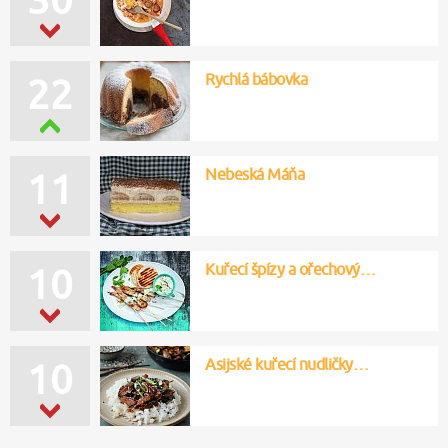
Rychlá bábovka
22
Nebeská Máňa
11
Kuřecí špízy a ořechový…
10
Asijské kuřecí nudličky…
10