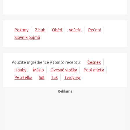
Pokrmy
Z hub
Oběd
Večeře
Pečení
Slovník pojmů
Použité ingredience v tomto receptu:
Česnek
Houby
Máslo
Ovesné vločky
Pepř mletý
Petrželka
Sůl
Tuk
Tvrdý sýr