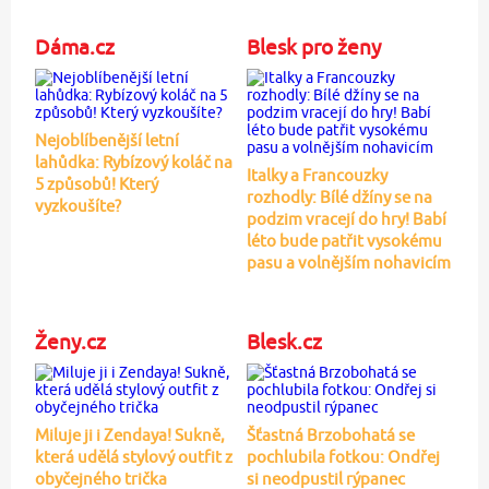
Dáma.cz
Blesk pro ženy
Nejoblíbenější letní
lahůdka: Rybízový koláč na
Italky a Francouzky
5 způsobů! Který
rozhodly: Bílé džíny se na
vyzkoušíte?
podzim vracejí do hry! Babí
léto bude patřit vysokému
pasu a volnějším nohavicím
Ženy.cz
Blesk.cz
Miluje ji i Zendaya! Sukně,
Šťastná Brzobohatá se
která udělá stylový outfit z
pochlubila fotkou: Ondřej
obyčejného trička
si neodpustil rýpanec