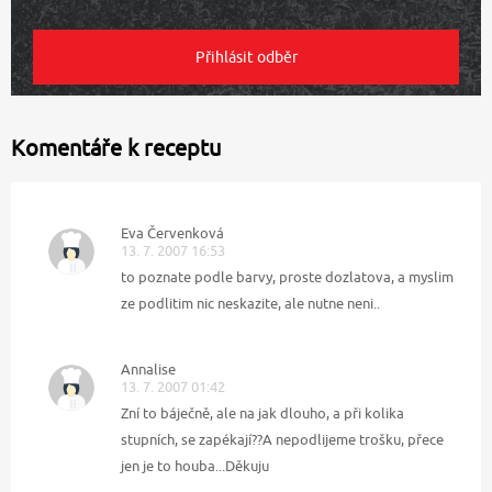
Komentáře k receptu
Eva Červenková
13. 7. 2007 16:53
to poznate podle barvy, proste dozlatova, a myslim
ze podlitim nic neskazite, ale nutne neni..
Annalise
13. 7. 2007 01:42
Zní to báječně, ale na jak dlouho, a při kolika
stupních, se zapékají??A nepodlijeme trošku, přece
jen je to houba...Děkuju