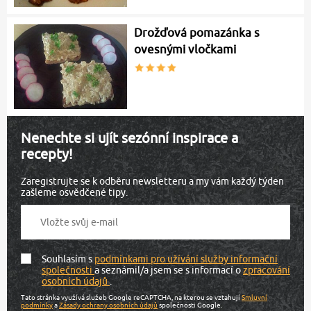
Drožďová pomazánka s
ovesnými vločkami
Nenechte si ujít sezónní inspirace a
recepty!
Zaregistrujte se k odběru newsletteru a my vám každý týden
zašleme osvědčené tipy.
Souhlasím s
podmínkami pro užívání služby informační
společnosti
a seznámil/a jsem se s informací o
zpracování
osobních údajů
.
Tato stránka využívá služeb Google reCAPTCHA, na kterou se vztahují
Smluvní
podmínky
a
Zásady ochrany osobních údajů
společnosti Google.