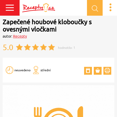
Přihlásit se
Zapečené houbové kloboučky s
ovesnými vločkami
autor:
Recepty
5.0
hodnotilo:
1
neuvedeno
střední