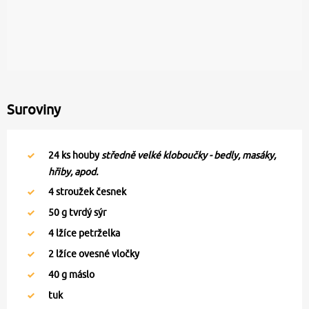
Suroviny
24
ks houby
středně velké kloboučky - bedly, masáky,
hřiby, apod.
4
stroužek česnek
50
g tvrdý sýr
4
lžíce petrželka
2
lžíce ovesné vločky
40
g máslo
tuk