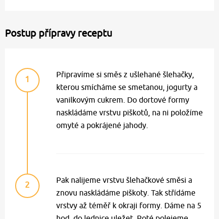
Postup přípravy receptu
Připravíme si směs z ušlehané šlehačky,
1
kterou smícháme se smetanou, jogurty a
vanilkovým cukrem. Do dortové formy
naskládáme vrstvu piškotů, na ni položíme
omyté a pokrájené jahody.
Pak nalijeme vrstvu šlehačkové směsi a
2
znovu naskládáme piškoty. Tak střídáme
vrstvy až téměř k okraji formy. Dáme na 5
hod. do lednice uležet. Poté polejeme