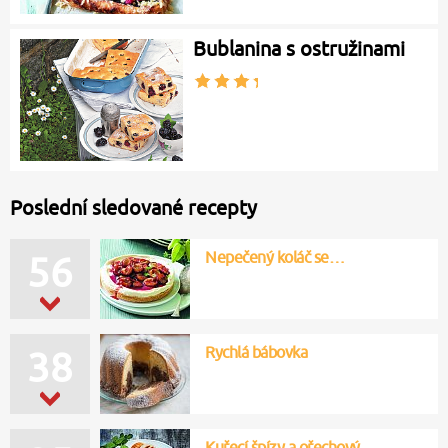
Bublanina s ostružinami
Poslední sledované recepty
Nepečený koláč se…
56
Rychlá bábovka
38
Kuřecí špízy a ořechový…