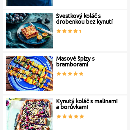
Švestkový koláč s
drobenkou bez kynutí
Masové špízy s
bramborami
Kynutý koláč s malinami
a borůvkami