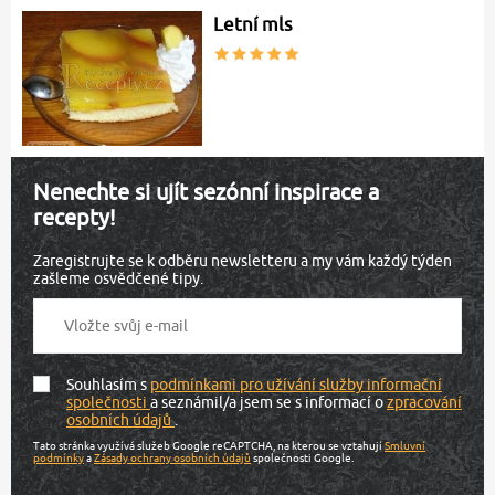
Letní mls
Nenechte si ujít sezónní inspirace a
recepty!
Zaregistrujte se k odběru newsletteru a my vám každý týden
zašleme osvědčené tipy.
Souhlasím s
podmínkami pro užívání služby informační
společnosti
a seznámil/a jsem se s informací o
zpracování
osobních údajů
.
Tato stránka využívá služeb Google reCAPTCHA, na kterou se vztahují
Smluvní
podmínky
a
Zásady ochrany osobních údajů
společnosti Google.