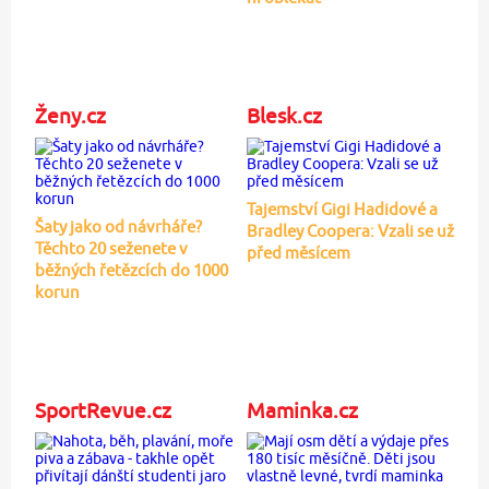
Ženy.cz
Blesk.cz
Tajemství Gigi Hadidové a
Šaty jako od návrháře?
Bradley Coopera: Vzali se už
Těchto 20 seženete v
před měsícem
běžných řetězcích do 1000
korun
SportRevue.cz
Maminka.cz