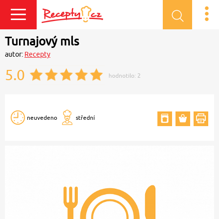
Přihlásit se
Turnajový mls
autor:
Recepty
5.0
hodnotilo:
2
neuvedeno
střední