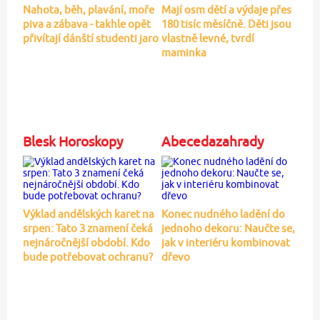
Nahota, běh, plavání, moře
Mají osm dětí a výdaje přes
piva a zábava - takhle opět
180 tisíc měsíčně. Děti jsou
přivítají dánští studenti jaro
vlastně levné, tvrdí
maminka
Blesk Horoskopy
Abecedazahrady
Výklad andělských karet na
Konec nudného ladění do
srpen: Tato 3 znamení čeká
jednoho dekoru: Naučte se,
nejnáročnější období. Kdo
jak v interiéru kombinovat
bude potřebovat ochranu?
dřevo