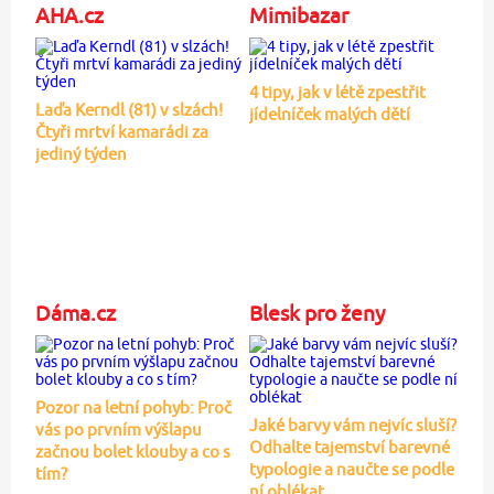
AHA.cz
Mimibazar
4 tipy, jak v létě zpestřit
Laďa Kerndl (81) v slzách!
jídelníček malých dětí
Čtyři mrtví kamarádi za
jediný týden
Dáma.cz
Blesk pro ženy
Pozor na letní pohyb: Proč
Jaké barvy vám nejvíc sluší?
vás po prvním výšlapu
Odhalte tajemství barevné
začnou bolet klouby a co s
typologie a naučte se podle
tím?
ní oblékat