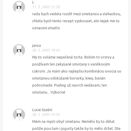
L
11. 3. 2005 12:28
rada bych vedela rozdil mezi smetanou a slehackou,
chtela bych tento recept vyzkouset, ale nejak me to
oznaceni zmatlo
janca
28. 2. 2005 18:43
My to voláme nepečená torta. Robím tri vrstvy a
poüžívam len zakysané smotany s vanilkovým
cukrom. Ja mám ako najlepšiu kombináciu ovocia so
smotanou odskúšané boruvky, kiwy, banán
pohromade. Puding už navrch nedávam, len
smotanu... Výborné
Lucie Szabó
28. 2. 2005 10:55
Mám na mysli obyč smetanu. Nemělo by to dělat
potíže jsou tam i jogurty takže by to mělo držet. Dle