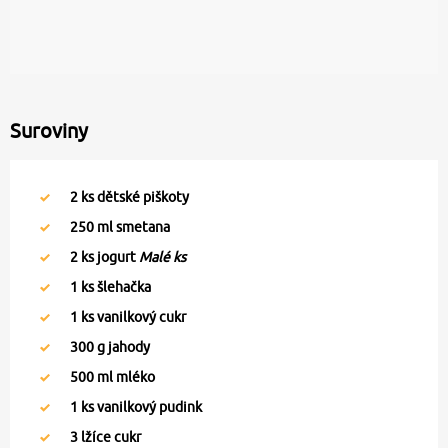
Suroviny
2
ks dětské piškoty
250
ml smetana
2
ks jogurt
Malé ks
1
ks šlehačka
1
ks vanilkový cukr
300
g jahody
500
ml mléko
1
ks vanilkový pudink
3
lžíce cukr