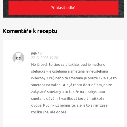
Komentáře k receptu
jaja 13
22. 3. 2005 19:20
No já bych to tipovala takhle: buď je myšleno
šlehačka - je ušlehaná a smetana je neušlehaná
(všechny 33%) nebo ta smetana je pouze 12% a je to
smetana na vaření. Ale já tento dort dělám jen ze
zakysané smetany a to tak že na 1 zakysanou
smetanu dávám 1 vanilkový jogurt + piškoty +
ovoce. Pudink už nemusíte, ale je to s ním zase
trošku jiné, ale dobré.