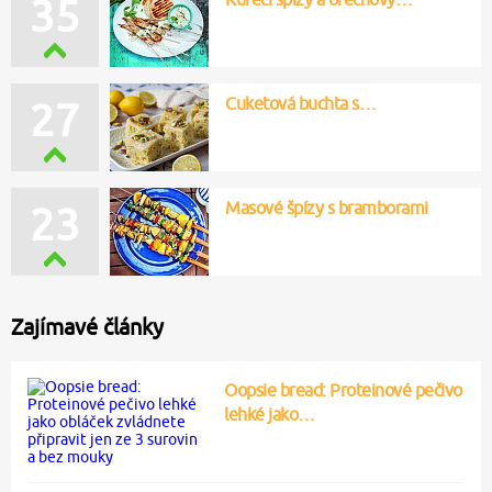
35
Cuketová buchta s…
27
Masové špízy s bramborami
23
Zajímavé články
Oopsie bread: Proteinové pečivo
lehké jako…