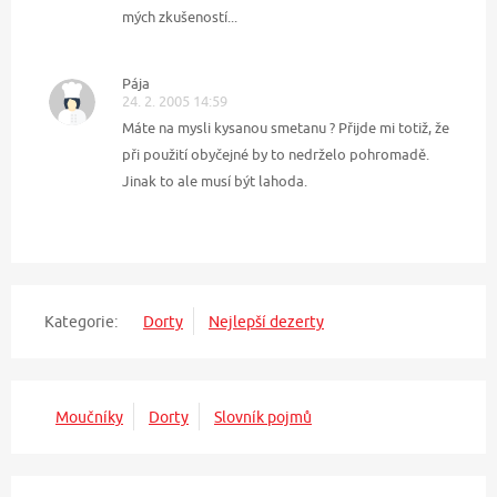
mých zkušeností...
Pája
24. 2. 2005 14:59
Máte na mysli kysanou smetanu ? Přijde mi totiž, že
při použití obyčejné by to nedrželo pohromadě.
Jinak to ale musí být lahoda.
Kategorie:
Dorty
Nejlepší dezerty
Moučníky
Dorty
Slovník pojmů