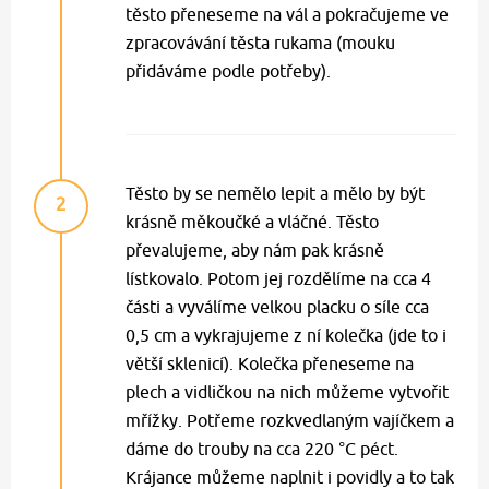
těsto přeneseme na vál a pokračujeme ve
zpracovávání těsta rukama (mouku
přidáváme podle potřeby).
Těsto by se nemělo lepit a mělo by být
2
krásně měkoučké a vláčné. Těsto
převalujeme, aby nám pak krásně
lístkovalo. Potom jej rozdělíme na cca 4
části a vyválíme velkou placku o síle cca
0,5 cm a vykrajujeme z ní kolečka (jde to i
větší sklenicí). Kolečka přeneseme na
plech a vidličkou na nich můžeme vytvořit
mřížky. Potřeme rozkvedlaným vajíčkem a
dáme do trouby na cca 220 °C péct.
Krájance můžeme naplnit i povidly a to tak