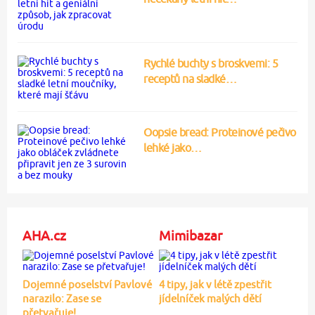
Rychlé buchty s broskvemi: 5
receptů na sladké…
Oopsie bread: Proteinové pečivo
lehké jako…
AHA.cz
Mimibazar
Dojemné poselství Pavlové
4 tipy, jak v létě zpestřit
narazilo: Zase se
jídelníček malých dětí
přetvařuje!