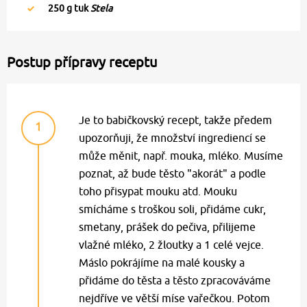
250
g tuk
Stela
Postup přípravy receptu
Je to babičkovský recept, takže předem
1
upozorňuji, že množství ingrediencí se
může měnit, např. mouka, mléko. Musíme
poznat, až bude těsto "akorát" a podle
toho přisypat mouku atd. Mouku
smícháme s troškou soli, přidáme cukr,
smetany, prášek do pečiva, přilijeme
vlažné mléko, 2 žloutky a 1 celé vejce.
Máslo pokrájíme na malé kousky a
přidáme do těsta a těsto zpracováváme
nejdříve ve větší míse vařečkou. Potom