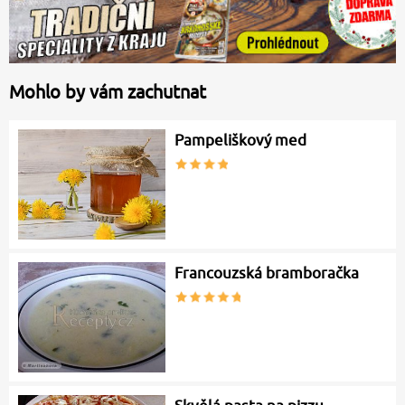
Mohlo by vám zachutnat
Pampeliškový med
Francouzská bramboračka