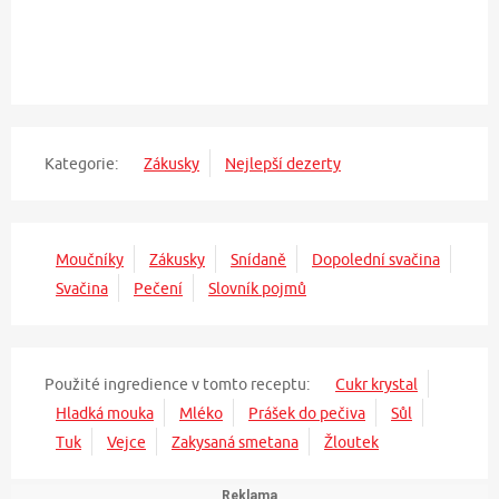
Kategorie:
Zákusky
Nejlepší dezerty
Moučníky
Zákusky
Snídaně
Dopolední svačina
Svačina
Pečení
Slovník pojmů
Použité ingredience v tomto receptu:
Cukr krystal
Hladká mouka
Mléko
Prášek do pečiva
Sůl
Tuk
Vejce
Zakysaná smetana
Žloutek