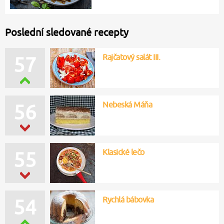
Poslední sledované recepty
Rajčatový salát III.
57
Nebeská Máňa
56
Klasické lečo
55
Rychlá bábovka
54