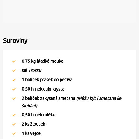
Suroviny
0,75
kg hladká mouka
sůl
Trošku
1
balíček prášek do pečiva
0,50
hrnek cukr krystal
2
balíček zakysaná smetana
(Můžu být i smetana ke
šlehání)
0,50
hrnek mléko
2
ks žloutek
1
ks vejce