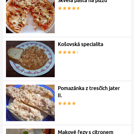
Skvělá pasta na pizzu
Košovská specialita
Pomazánka z tresčích jater
II.
Makové řezy s citronem