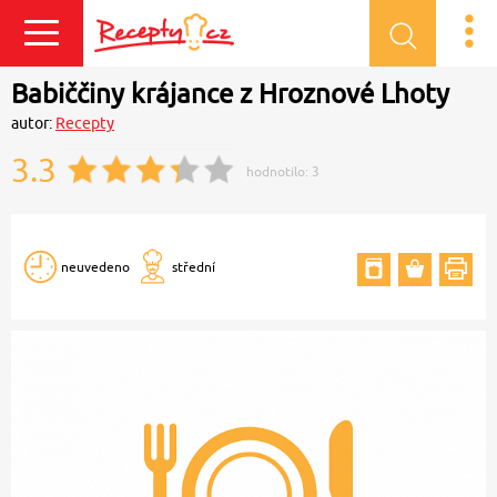
Přihlásit se
Babiččiny krájance z Hroznové Lhoty
autor:
Recepty
3.3
hodnotilo:
3
neuvedeno
střední