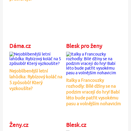
Dáma.cz
Blesk pro ženy
Nejoblíbenější letní
lahůdka: Rybízový koláč na
Italky a Francouzky
5 způsobů! Který
rozhodly: Bílé džíny se na
vyzkoušíte?
podzim vracejí do hry! Babí
léto bude patřit vysokému
pasu a volnějším nohavicím
Ženy.cz
Blesk.cz