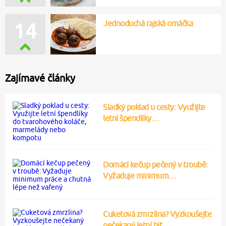
Jednoduchá rajská omáčka
14
Zajímavé články
Sladký poklad u cesty: Využijte
letní špendlíky…
Domácí kečup pečený v troubě:
Vyžaduje minimum…
Cuketová zmrzlina? Vyzkoušejte
nečekaný letní hit…