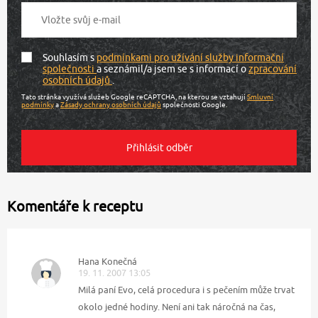
Souhlasím s
podmínkami pro užívání služby informační
společnosti
a seznámil/a jsem se s informací o
zpracování
osobních údajů
.
Tato stránka využívá služeb Google reCAPTCHA, na kterou se vztahují
Smluvní
podmínky
a
Zásady ochrany osobních údajů
společnosti Google.
Komentáře k receptu
Hana Konečná
19. 11. 2007 13:05
Milá paní Evo, celá procedura i s pečením může trvat
okolo jedné hodiny. Není ani tak náročná na čas,