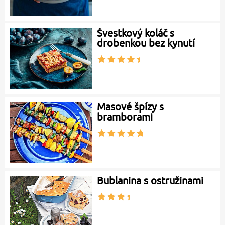
Švestkový koláč s
drobenkou bez kynutí
Masové špízy s
bramborami
Bublanina s ostružinami