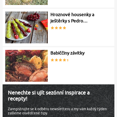
Hroznové housenky a
ještěrky s Pedro…
Babiččiny závitky
Nenechte si ujít sezónní inspirace a
recepty!
Zaregistrujte se k odběru newsletteru a my vám každý týden
zašleme osvědčené tipy.