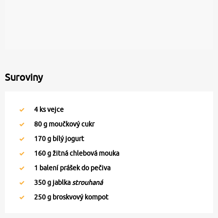
Suroviny
4
ks vejce
80
g moučkový cukr
170
g bílý jogurt
160
g žitná chlebová mouka
1
balení prášek do pečiva
350
g jablka
strouhaná
250
g broskvový kompot