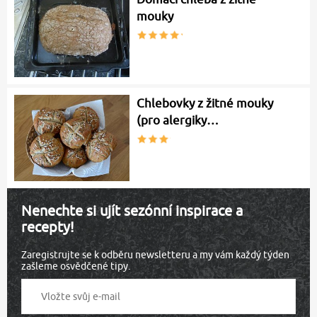
mouky
Chlebovky z žitné mouky
(pro alergiky…
Nenechte si ujít sezónní inspirace a
recepty!
Zaregistrujte se k odběru newsletteru a my vám každý týden
zašleme osvědčené tipy.