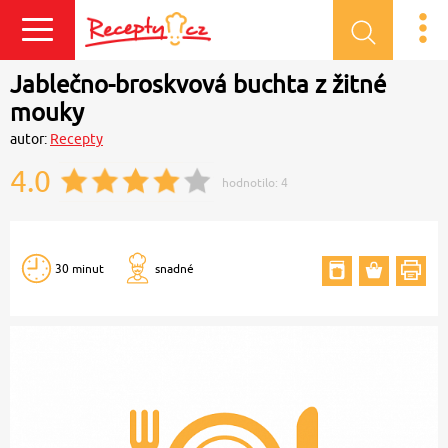
Přihlásit se
Jablečno-broskvová buchta z žitné
mouky
autor:
Recepty
4.0
hodnotilo:
4
30 minut
snadné