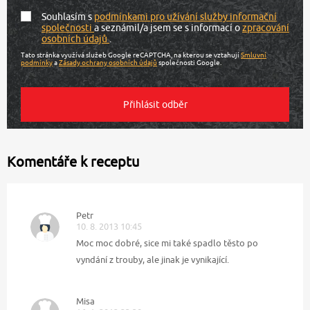
Souhlasím s
podmínkami pro užívání služby informační
společnosti
a seznámil/a jsem se s informací o
zpracování
osobních údajů
.
Tato stránka využívá služeb Google reCAPTCHA, na kterou se vztahují
Smluvní
podmínky
a
Zásady ochrany osobních údajů
společnosti Google.
Komentáře k receptu
Petr
10. 8. 2013 10:45
Moc moc dobré, sice mi také spadlo těsto po
vyndání z trouby, ale jinak je vynikající.
Misa