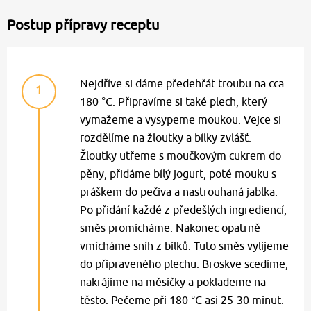
Postup přípravy receptu
Nejdříve si dáme předehřát troubu na cca
1
180 °C. Připravíme si také plech, který
vymažeme a vysypeme moukou. Vejce si
rozdělíme na žloutky a bílky zvlášť.
Žloutky utřeme s moučkovým cukrem do
pěny, přidáme bílý jogurt, poté mouku s
práškem do pečiva a nastrouhaná jablka.
Po přidání každé z předešlých ingrediencí,
směs promícháme. Nakonec opatrně
vmícháme sníh z bílků. Tuto směs vylijeme
do připraveného plechu. Broskve scedíme,
nakrájíme na měsíčky a poklademe na
těsto. Pečeme při 180 °C asi 25-30 minut.