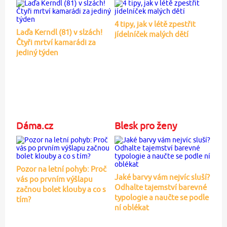
4 tipy, jak v létě zpestřit
Laďa Kerndl (81) v slzách!
jídelníček malých dětí
Čtyři mrtví kamarádi za
jediný týden
Dáma.cz
Blesk pro ženy
Pozor na letní pohyb: Proč
Jaké barvy vám nejvíc sluší?
vás po prvním výšlapu
Odhalte tajemství barevné
začnou bolet klouby a co s
typologie a naučte se podle
tím?
ní oblékat