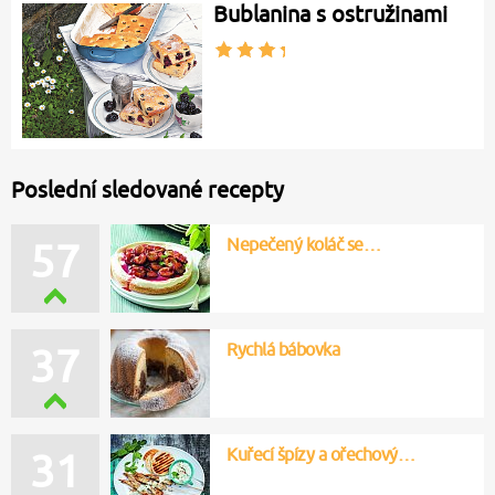
Bublanina s ostružinami
Poslední sledované recepty
Nepečený koláč se…
57
Rychlá bábovka
37
Kuřecí špízy a ořechový…
31