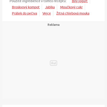
Použité ingredience v tomto receptu:
Bílý jogurt
Broskvový kompot
Jablka
Moučkový cukr
Prášek do pečiva
Vejce
Žitná chlebová mouka