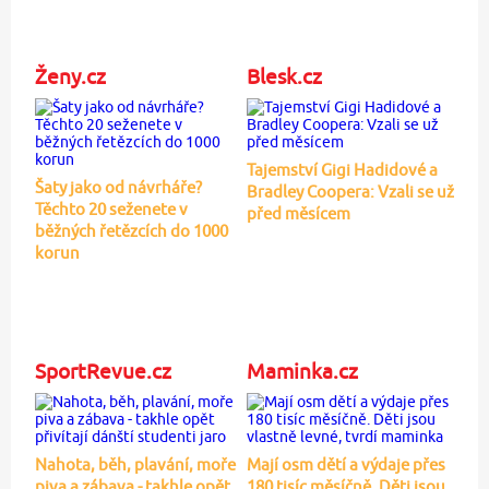
Ženy.cz
Blesk.cz
Tajemství Gigi Hadidové a
Šaty jako od návrháře?
Bradley Coopera: Vzali se už
Těchto 20 seženete v
před měsícem
běžných řetězcích do 1000
korun
SportRevue.cz
Maminka.cz
Nahota, běh, plavání, moře
Mají osm dětí a výdaje přes
piva a zábava - takhle opět
180 tisíc měsíčně. Děti jsou