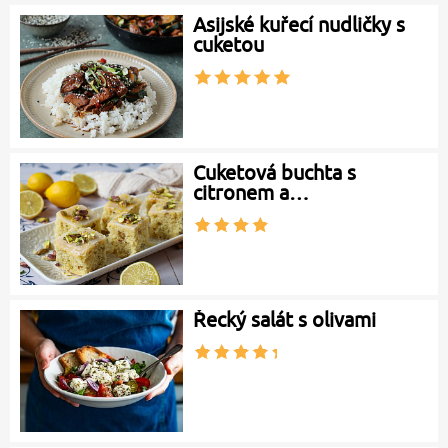
Asijské kuřecí nudličky s
cuketou
Cuketová buchta s
citronem a…
Řecký salát s olivami