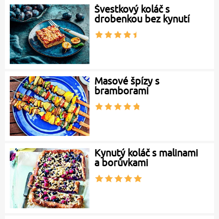
Švestkový koláč s
drobenkou bez kynutí
Masové špízy s
bramborami
Kynutý koláč s malinami
a borůvkami