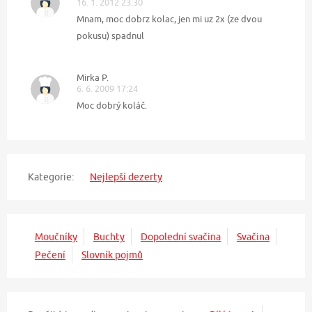
16. 1. 2012 23:30
Mnam, moc dobrz kolac, jen mi uz 2x (ze dvou
pokusu) spadnul
Mirka P.
6. 6. 2009 17:24
Moc dobrý koláč.
Kategorie:
Nejlepší dezerty
Moučníky
Buchty
Dopolední svačina
Svačina
Pečení
Slovník pojmů