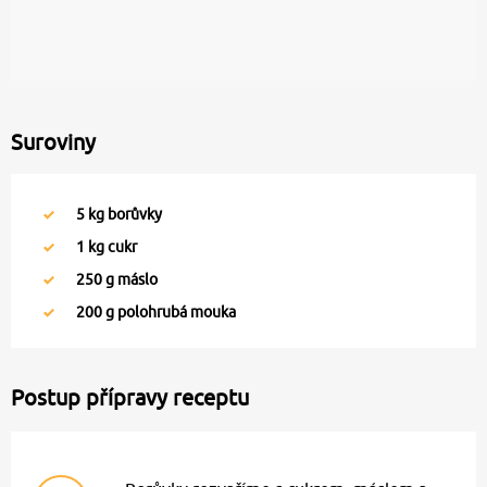
Suroviny
5
kg borůvky
1
kg cukr
250
g máslo
200
g polohrubá mouka
Postup přípravy receptu