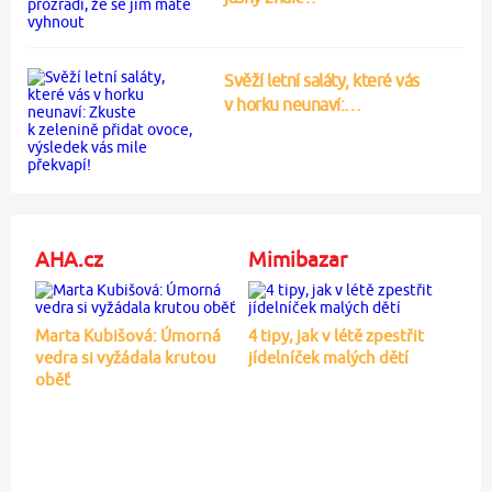
Svěží letní saláty, které vás
v horku neunaví:…
AHA.cz
Mimibazar
Marta Kubišová: Úmorná
4 tipy, jak v létě zpestřit
vedra si vyžádala krutou
jídelníček malých dětí
oběť