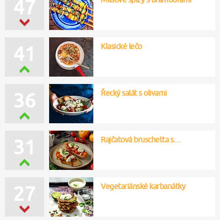
47
Klasické lečo
41
Řecký salát s olivami
36
Rajčatová bruschetta s…
31
Vegetariánské karbanátky
27