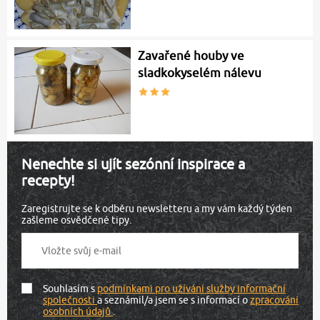
Zavařené houby ve
sladkokyselém nálevu
Nenechte si ujít sezónní inspirace a
recepty!
Zaregistrujte se k odběru newsletteru a my vám každý týden
zašleme osvědčené tipy.
Souhlasím s
podmínkami pro užívání služby informační
společnosti
a seznámil/a jsem se s informací o
zpracování
osobních údajů
.