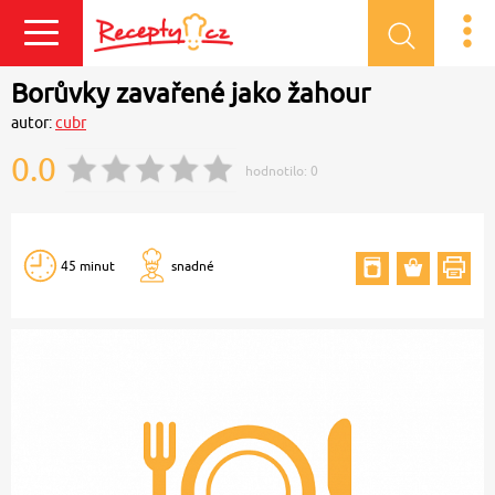
Přihlásit se
Borůvky zavařené jako žahour
autor:
cubr
0.0
hodnotilo:
0
45 minut
snadné