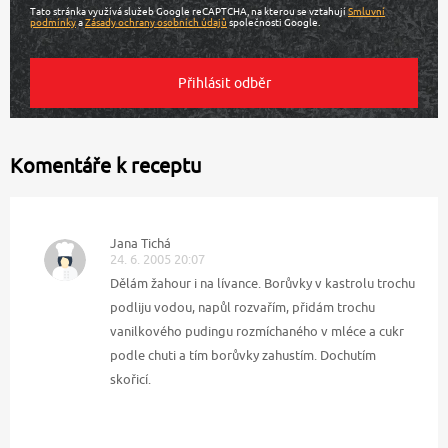
Tato stránka využívá služeb Google reCAPTCHA, na kterou se vztahují
Smluvní
podmínky
a
Zásady ochrany osobních údajů
společnosti Google.
Komentáře k receptu
Jana Tichá
24. 6. 2005 20:07
Dělám žahour i na lívance. Borůvky v kastrolu trochu
podliju vodou, napůl rozvařím, přidám trochu
vanilkového pudingu rozmíchaného v mléce a cukr
podle chuti a tím borůvky zahustím. Dochutím
skořicí.