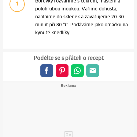
Borůvky rozvaříme s cukrem, máslem a
1
polohrubou moukou. Vaříme dohusta,
naplníme do sklenek a zavařujeme 20-30
minut při 80 °C. Podáváme jako omáčku na
kynuté knedlíky...
Podělte se s přáteli o recept