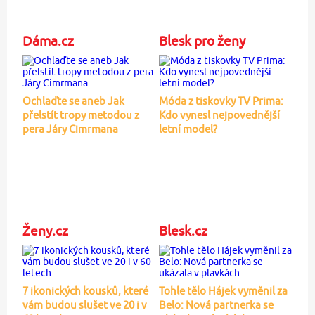
Dáma.cz
Blesk pro ženy
Ochlaďte se aneb Jak
Móda z tiskovky TV Prima:
přelstít tropy metodou z
Kdo vynesl nejpovednější
pera Járy Cimrmana
letní model?
Ženy.cz
Blesk.cz
7 ikonických kousků, které
Tohle tělo Hájek vyměnil za
vám budou slušet ve 20 i v
Belo: Nová partnerka se