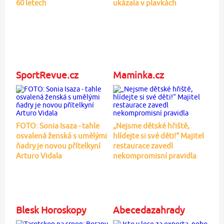
60 letech
ukázala v plavkách
SportRevue.cz
Maminka.cz
FOTO: Sonia Isaza - tahle
„Nejsme dětské hřiště,
osvalená ženská s umělými
hlídejte si své děti!“ Majitel
ňadry je novou přítelkyní
restaurace zavedl
Arturo Vidala
nekompromisní pravidla
Blesk Horoskopy
Abecedazahrady