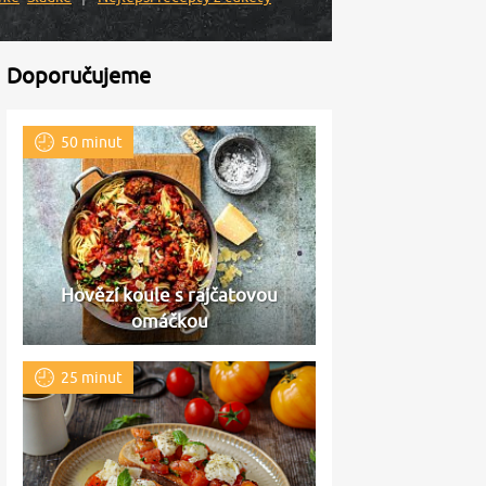
Doporučujeme
50 minut
Hovězí koule s rajčatovou
omáčkou
25 minut