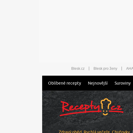
|
|
Blesk.cz
Blesk pro ženy
AHA
Oblíbené recepty
Nejnovější
Suroviny
Zdravý oběd
Rychlá večeře
Chuťovky