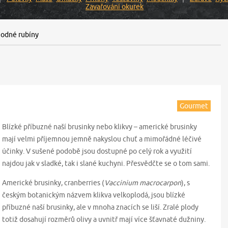
Zavařování okurek
odné rubíny
Gourmet
Blízké příbuzné naší brusinky nebo klikvy – americké brusinky
mají velmi příjemnou jemně nakyslou chuť a mimořádné léčivé
účinky. V sušené podobě jsou dostupné po celý rok a využití
najdou jak v sladké, tak i slané kuchyni. Přesvědčte se o tom sami.
Americké brusinky, cranberries (
Vaccinium macrocarpon
), s
českým botanickým názvem klikva velkoplodá, jsou blízké
příbuzné naší brusinky, ale v mnoha znacích se liší. Zralé plody
totiž dosahují rozměrů olivy a uvnitř mají více šťavnaté dužniny.