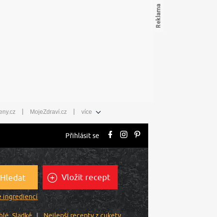
|
|
eny.cz
MojeZdraví.cz
více
Přihlásit se
Vložit recept
Hledat
 ingrediencí
hlé
Sladké
Nejlepší recepty z cukety