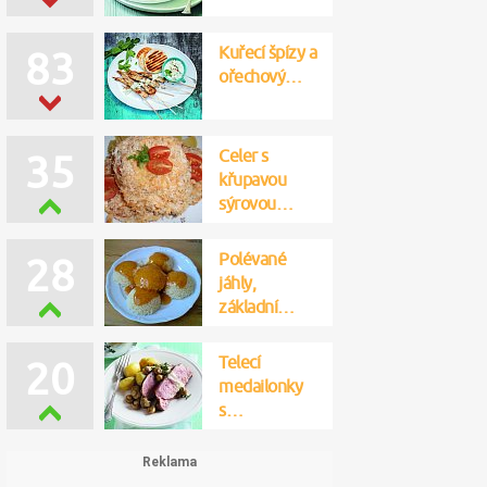
Kuřecí špízy a
83
ořechový…
Celer s
35
křupavou
sýrovou…
Polévané
28
jáhly,
základní…
Telecí
20
medailonky
s…