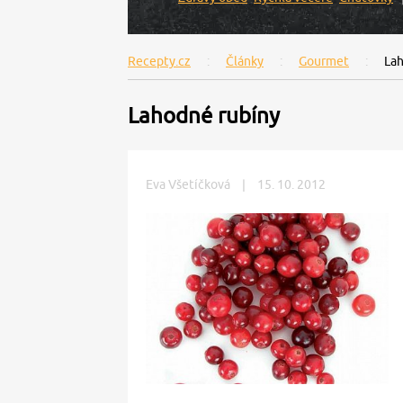
Recepty.cz
Články
Gourmet
Lah
Lahodné rubíny
Eva Všetíčková
|
15. 10. 2012