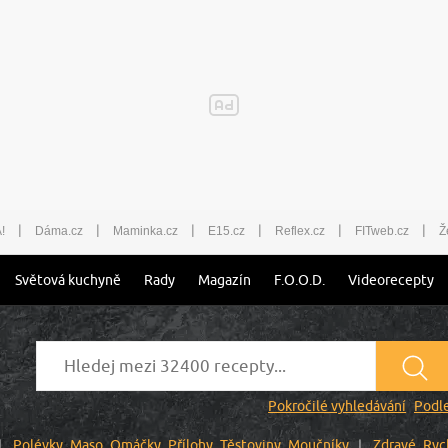
|
|
|
|
|
|
!
Dáma.cz
Maminka.cz
E15.cz
Reflex.cz
FITweb.cz
Ž
Světová kuchyně
Rady
Magazín
F.O.O.D.
Videorecepty
Pokročilé vyhledávání
Podle
Polévky
Maso
Omáčky
Přílohy
Těstoviny
Moučníky
Zdravé
Ryc