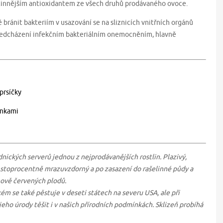
júčinnějším antioxidantem ze všech druhů prodávaného ovoce.
 bránit bakteriím v usazování se na sliznicích vnitřních orgánů
i předcházení infekčním bakteriálním onemocněním, hlavně
prsíčky
inkami
nických serverů jednou z nejprodávanějších rostlin. Plazivý,
je stoprocentně mrazuvzdorný a po zasazení do rašelinné půdy a
nově červených plodů.
ém se také pěstuje v deseti státech na severu USA, ale při
ho úrody těšit i v našich přírodních podmínkách. Sklizeň probíhá