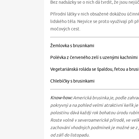
Bez nadsázky se o nich dá tvrdit, že jsou ne
Přírodní látky v nich obsažené dokážou účinně
lidského těla. Nejvíce se proto využívají př
močových cest.
Žemlovka s brusinkami
Polévka z červeného zelí s uzenými kachními 
Vegetariánská roláda se špaldou, fetou a brus
Chlebíčky s brusinkami
Know-how:
Americká brusinka je, podle zahrad
pokryvný a na pohled velmi atraktivní keřík 
polostínu dává každý rok bohatou úrodu rubí
Roste volně v severoamerické přírodě, ve velk
zachování vhodných podmínek je možné se z je
od září do listopadu.