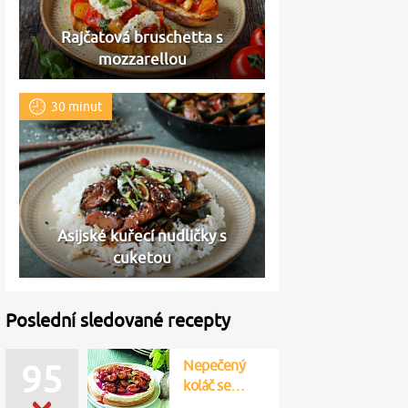
Rajčatová bruschetta s
mozzarellou
30 minut
Asijské kuřecí nudličky s
cuketou
Poslední sledované recepty
Nepečený
95
koláč se…