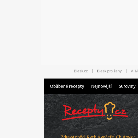
|
|
Blesk.cz
Blesk pro ženy
AHA
Oblíbené recepty
Nejnovější
Suroviny
Zdravý oběd
Rychlá večeře
Chuťovky