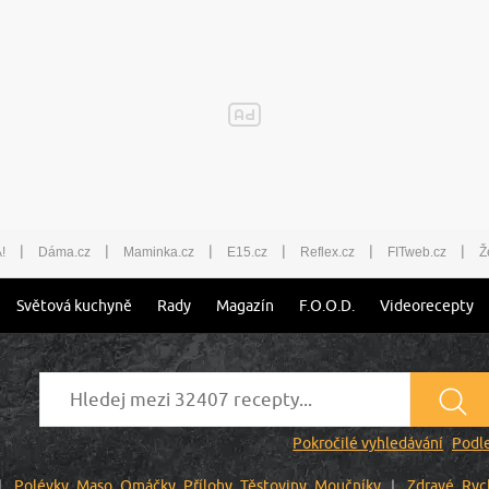
|
|
|
|
|
|
!
Dáma.cz
Maminka.cz
E15.cz
Reflex.cz
FITweb.cz
Ž
Světová kuchyně
Rady
Magazín
F.O.O.D.
Videorecepty
Pokročilé vyhledávání
Podle
Polévky
Maso
Omáčky
Přílohy
Těstoviny
Moučníky
Zdravé
Ryc