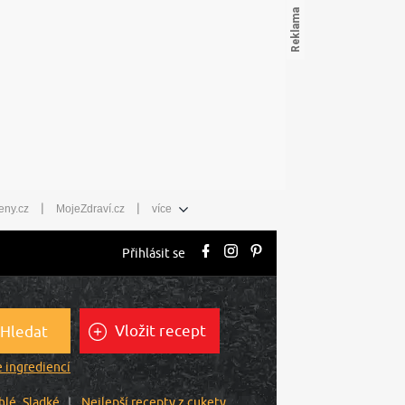
|
|
eny.cz
MojeZdraví.cz
více
Přihlásit se
Vložit recept
Hledat
 ingrediencí
hlé
Sladké
Nejlepší recepty z cukety