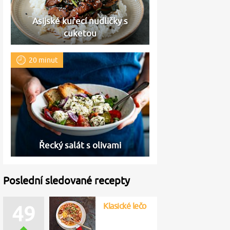
Asijské kuřecí nudličky s
cuketou
20 minut
Řecký salát s olivami
Poslední sledované recepty
Klasické lečo
49