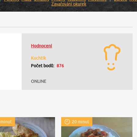
Zavařování okurek
Hodnocení
Kuchtík
Počet bodů:
876
ONLINE
 minut
20 minut