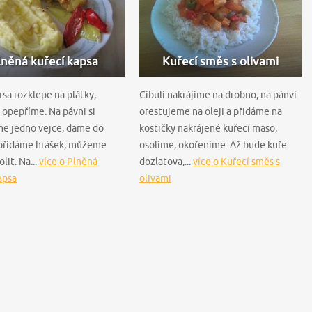
lněná kuřecí kapsa
Kuřecí směs s olivami
rsa rozklepe na plátky,
Cibuli nakrájíme na drobno, na pánvi
 opepříme. Na pávni si
orestujeme na oleji a přidáme na
e jedno vejce, dáme do
kostičky nakrájené kuřecí maso,
 přidáme hrášek, můžeme
osolíme, okořeníme. Až bude kuře
lit. Na...
více o Plněná
dozlatova,...
více o Kuřecí směs s
apsa
olivami