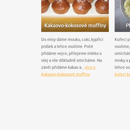
Kakaovo-kokosové muffiny
P
Do mísy dáme mouku, cukr, kypřící
Kuřecí p
prášek a lehce osolíme. Poté
osolíme,
přidáme vejce, přilejeme mléko a
umíchám
olej a vše důkladně smícháme. Na
misky a
závěr přidáme kakao a...
více o
lehce oso
Kakaovo-kokosové muffiny
kuřecí k