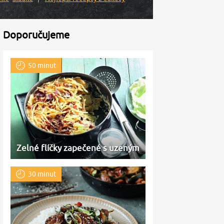
Doporučujeme
50 minut
Zelné flíčky zapečené s uzeným
30 minut