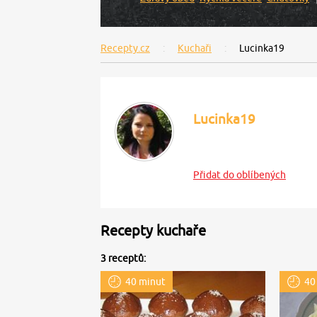
Recepty.cz
Kuchaři
Lucinka19
Lucinka19
Přidat do oblíbených
Recepty kuchaře
3 receptů:
40 minut
40