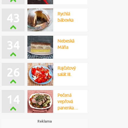
Rychlá
43
bábovka
Nebeská
34
Máňa
Rajčatový
26
salát III.
Pečená
14
vepřová
panenka…