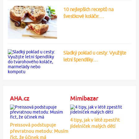
10 nejlepších receptů na
švestkové koláče:…
Sladký poklad u cesty: Využijte
letní špendlíky…
AHA.cz
Mimibazar
4 tipy, jak v létě zpestřit
Preissová podstupuje
jídelníček malých dětí
převratnou metodu: Musím
říct, že účinek má