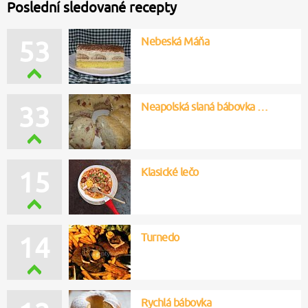
Poslední sledované recepty
Nebeská Máňa
53
Neapolská slaná bábovka …
33
Klasické lečo
15
Turnedo
14
Rychlá bábovka