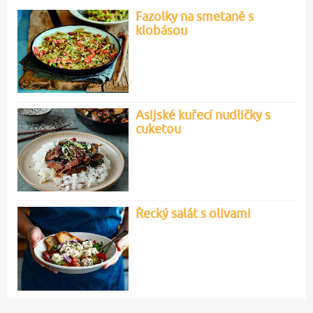
Fazolky na smetaně s
klobásou
Asijské kuřecí nudličky s
cuketou
Řecký salát s olivami