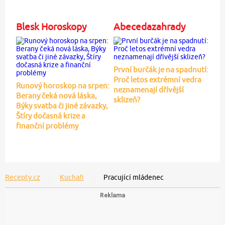
Blesk Horoskopy
Abecedazahrady
První burčák je na spadnutí:
Proč letos extrémní vedra
Runový horoskop na srpen:
neznamenají dřívější
Berany čeká nová láska,
sklizeň?
Býky svatba či jiné závazky,
Štíry dočasná krize a
finanční problémy
Recepty.cz
Kuchaři
Pracující mládenec