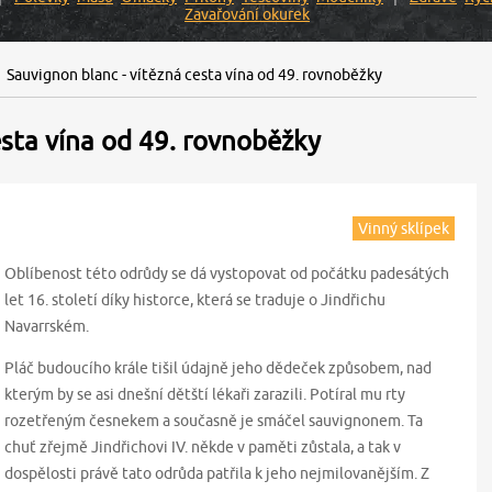
Zavařování okurek
Sauvignon blanc - vítězná cesta vína od 49. rovnoběžky
esta vína od 49. rovnoběžky
Vinný sklípek
Oblíbenost této odrůdy se dá vystopovat od počátku padesátých
let 16. století díky historce, která se traduje o Jindřichu
Navarrském.
Pláč budoucího krále tišil údajně jeho dědeček způsobem, nad
kterým by se asi dnešní dětští lékaři zarazili. Potíral mu rty
rozetřeným česnekem a současně je smáčel sauvignonem. Ta
chuť zřejmě Jindřichovi IV. někde v paměti zůstala, a tak v
dospělosti právě tato odrůda patřila k jeho nejmilovanějším. Z