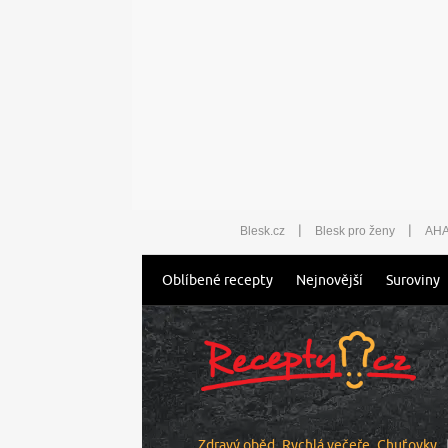
|
|
Blesk.cz
Blesk pro ženy
AHA
Oblíbené recepty
Nejnovější
Suroviny
Zdravý oběd
Rychlá večeře
Chuťovky