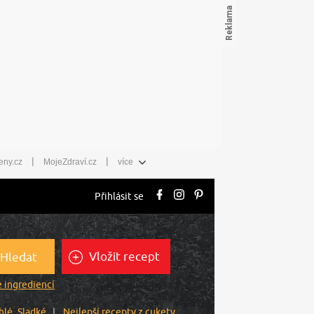
|
|
eny.cz
MojeZdraví.cz
více
Přihlásit se
Vložit recept
Hledat
 ingrediencí
hlé
Sladké
Nejlepší recepty z cukety