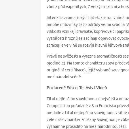
vůní z půd vápenitých. Z velkých sklizní a hor
Intenzita aromatických látek, kterou vnímáme
mnohé milovníky této odrůdy velmi svůdná. V m
vlhkosti vznikají travnaté, kopřivové či paprik
vyzrálosti hroznů se začínají objevovat ovocn
ztrácejí a ve víně se rozvíjí hlavně láhvová zra
Právě na svěžesti a výrazné aromatičnosti st
ojediněle). Na tomto charakteru staví předev
originální certifikace), jejíž vybrané sauvign
mezinárodní scéně.
Pozlacené Frisco, Tel Aviv i Vídeň
Titul nejlepšího sauvignonu z největší a neju
Competition pořádané v San Francisku přivezlo
medaile a titul nejlepšího sauvignonu v sil
celé naše vinařství. Vítězný Sauvignon je vůbe
významně prosadilo na mezinárodní soutěži.