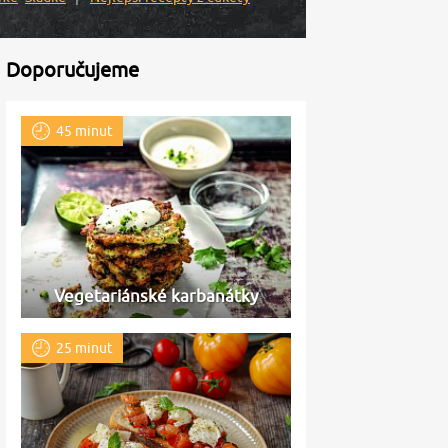
Doporučujeme
45 minut
Vegetariánské karbanátky
25 minut