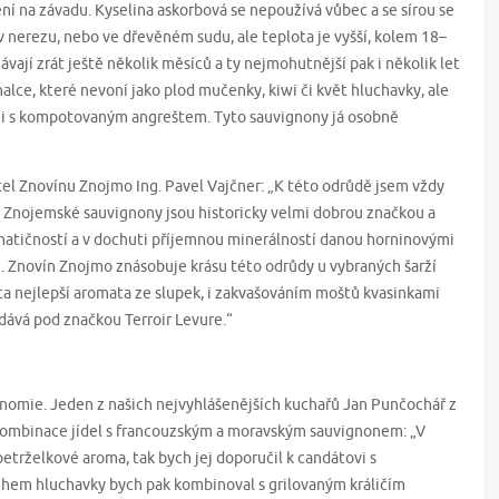
ní na závadu. Kyselina askorbová se nepoužívá vůbec a se sírou se
v nerezu, nebo ve dřevěném sudu, ale teplota je vyšší, kolem 18–
ávají zrát ještě několik měsíců a ty nejmohutnější pak i několik let
alce, které nevoní jako plod mučenky, kiwi či květ hluchavky, ale
ci s kompotovaným angreštem. Tyto sauvignony já osobně
tel Znovínu Znojmo Ing. Pavel Vajčner: „K této odrůdě jsem vždy
. Znojemské sauvignony jsou historicky velmi dobrou značkou a
matičností a v dochuti příjemnou minerálností danou horninovými
u. Znovín Znojmo znásobuje krásu této odrůdy u vybraných šarží
 ta nejlepší aromata ze slupek, i zakvašováním moštů kvasinkami
odává pod značkou Terroir Levure.“
ronomie. Jeden z našich nejvyhlášenějších kuchařů Jan Punčochář z
 kombinace jídel s francouzským a moravským sauvignonem: „V
etrželkové aroma, tak bych jej doporučil k candátovi s
hem hluchavky bych pak kombinoval s grilovaným králičím