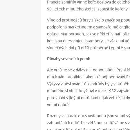
Francie zamířily vinné keře doslova do celého 
90. letech minulého století zapustilo kořeny
Víno od protinožců brzy získalo značnou popul
podpořená marketingem a samozřejmě anglický
oblasti Marlborough, tak se někteří vinaři přiz
kde jsou dnes vinice, brambory. Je však nutné
slunečných dní při nižší průměrné teplotě sa
Půvaby severních poloh
Ale vraťme se z dálav na rodnou půdu. První kl
ním k nám proniklo i rakouské pojmenování Fei
Výkyvy v pěstování této odrůdy byly v průběhu
minulého století, když byl v roce 1952 zapsán
porovnání s jinými odrůdami nijak veliké, i k
velmi dobré.
Rozdíly v charakteru sauvignonu jsou velmi vý
zahraničních odrůd se většinou setkáváme s ví
(francouzská oblast Sancerre) nebo s víny těln