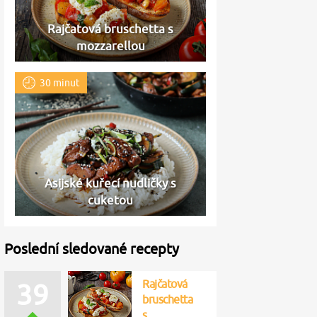
Rajčatová bruschetta s
mozzarellou
30 minut
Asijské kuřecí nudličky s
cuketou
Poslední sledované recepty
Rajčatová
40
bruschetta
s…