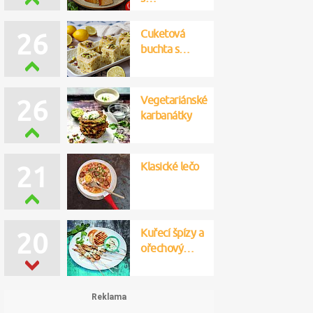
Cuketová
28
buchta s…
Vegetariánské
28
karbanátky
Klasické lečo
22
Kuřecí špízy a
18
ořechový…