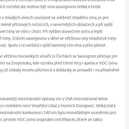
ších ročníků ale mohou být vína sauvignonu lehká a tvrdá.
 v mladých vínech současně se svěžestí mladého vína, je pro
éně příznivých ročnících, v severnějších oblastech a při vyšší
ové tóny ve vůni i chuti. Při vyšším slunečním svitu a lepší
é tóny. Zráním sauvignonu v láhvi se většinou ony mladistvé tóny
lost. Spolu s ní narůstá i vyšší barevný tón vína a jeho plnost.
aví většina moravských vinařů (v Čechách se Sauvignon pěstuje jen
ším na Znojemsku, kde vznikla před třemi lety i apelace VOC (vína
ony již získaly mnoho příznivců a dokázaly se prosadit i na přeplněné
znávanější mezinárodní výstavy vín v USA International Wine
 v loňském roce Vinařství Líbal z Horních Dunajovic. Velká zlatá
né mezinárodní konkurenci 240 vín bylo mimořádným oceněním pro
c prvním VOC (víno originální certifikace), které se takto