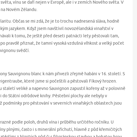
světa, vínu se daří nejen v Evropě, ale i v zemích Nového světa. V
 i na Novém Zélandu.
aritu. Občas se mi zdá, že je to trochu nadnesená sláva, hodně
m jazykem. Když jsem navštívil novozélandská vinařství v
návali k tomu, že ještě před deseti patnácti lety pěstovali tam,
 po pravdě přiznat, že tamní vysoká vzdušná vlhkost a velký počet
uvignonu svědčí.
ony Sauvignonu blanc k nám přivezli zřejmě habáni v 16. století. S
gentraube, které jsme si počeštili a pěstovali Fíkový hrozen.
 staletí veliké a napevno Sauvignon zapustil kořeny až v polovině
 i do Státní odrůdové knihy. Pěstební plochy ale nebyly v
dyž podmínky pro pěstování v severních vinařských oblastech jsou
razné podle poloh, druhů vína i průběhu určitého ročníku. U
ny plnými, často i s minerální příchutí, hlavně z půd křemičitých
atějšími z hlinitých půd či s filigránskou stavbou a bohatou hrou