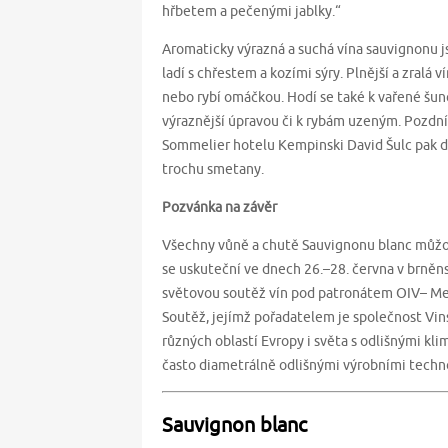
hřbetem a pečenými jablky.“
Aromaticky výrazná a suchá vína sauvignonu 
ladí s chřestem a kozími sýry. Plnější a zralá
nebo rybí omáčkou. Hodí se také k vařené š
výraznější úpravou či k rybám uzeným. Pozdní
Sommelier hotelu Kempinski David Šulc pak do
trochu smetany.
Pozvánka na závěr
Všechny vůně a chutě Sauvignonu blanc můžou
se uskuteční ve dnech 26.–28. června v brněn
světovou soutěž vín pod patronátem OIV– Mezi
Soutěž, jejímž pořadatelem je společnost Vins
různých oblastí Evropy i světa s odlišnými kl
často diametrálně odlišnými výrobními techn
Sauvignon blanc