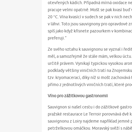
otevřených kádích. Případná mírná oxidace ne
pracuje velmi opatrně. Mošt se pak kvasí buď 
20 °C. Vína kvasící v sudech se pak v nich nech
v láhvi. Toto jsou sauvignony pro opravdové zn
spíš jako když křísnete pazourkem v kombina
preferuji.“
Ze svého vztahu k sauvignonu se vyznal i ředi
měl, a samozřejmě že stále mám, velkou úctu
určitě právem. Vynikají typickou vysokou aro
podklady většiny viničních tratí na Znojemsk
tzv. kryomacerací, díky níž si mošt zachovává
přímo z jednotlivých viničních tratí, které pr
Víno pro zážitkovou gastronomii
Sauvignon si našel cestu i do zážitkové gast
pražské restaurace Le Terroir porovnává dvě
sauvignonu z Loiry najdeme například jemné p
petrželkovou omáčkou. Moravský svěží s nábě