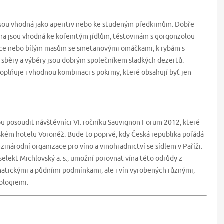
jsou vhodná jako aperitiv nebo ke studeným předkrmům. Dobře
 vína jsou vhodná ke kořenitým jídlům, těstovinám s gorgonzolou
unce nebo bílým masům se smetanovými omáčkami, k rybám s
 sběry a výběry jsou dobrým společníkem sladkých dezertů.
plňuje i vhodnou kombinaci s pokrmy, které obsahují byť jen
 posoudit návštěvníci VI. ročníku Sauvignon Forum 2012, které
ském hotelu Voroněž. Bude to poprvé, kdy Česká republika pořádá
národní organizace pro víno a vinohradnictví se sídlem v Paříži.
elekt Michlovský a. s., umožní porovnat vína této odrůdy z
imatickými a půdními podmínkami, ale i vín vyrobených různými,
ologiemi.