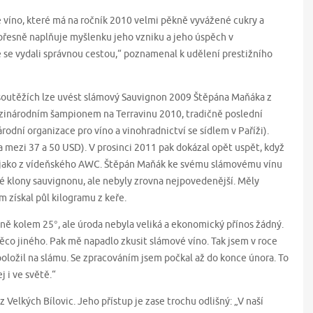
 víno, které má na ročník 2010 velmi pěkně vyvážené cukry a
 přesně naplňuje myšlenku jeho vzniku a jeho úspěch v
 se vydali správnou cestou,“ poznamenal k udělení prestižního
 soutěžích lze uvést slámový Sauvignon 2009 Štěpána Maňáka z
ezinárodním šampionem na Terravinu 2010, tradičně poslední
dní organizace pro víno a vinohradnictví se sídlem v Paříži).
a mezi 37 a 50 USD). V prosinci 2011 pak dokázal opět uspět, když
bně jako z vídeňského AWC. Štěpán Maňák ke svému slámovému vínu
ké klony sauvignonu, ale nebyly zrovna nejpovedenější. Měly
m získal půl kilogramu z keře.
ně kolem 25°, ale úroda nebyla veliká a ekonomický přínos žádný.
ěco jiného. Pak mě napadlo zkusit slámové víno. Tak jsem v roce
položil na slámu. Se zpracováním jsem počkal až do konce února. To
j i ve světě.“
 z Velkých Bílovic. Jeho přístup je zase trochu odlišný: „V naší