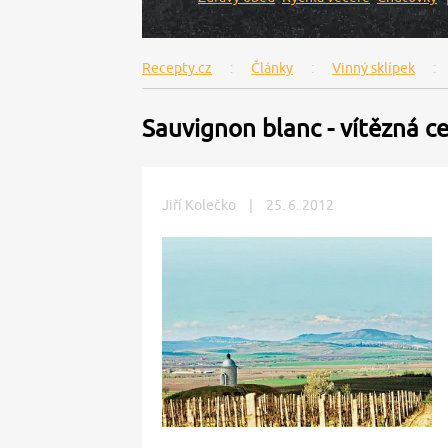
Recepty.cz
Články
Vinný sklípek
Sauvignon blanc - vítězná c
Jiří Kolečko
|
25. 6. 2012