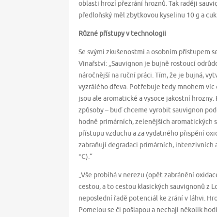
oblasti hrozí přezrání hroznů. Tak raději sau
předloňský měl zbytkovou kyselinu 10 g a cukr
Různé přístupy v technologii
Se svými zkušenostmi a osobním přístupem se 
Vinařství: „Sauvignon je bujně rostoucí odrů
náročnější na ruční práci. Tím, že je bujná, v
vyzrálého dřeva. Potřebuje tedy mnohem víc 
jsou ale aromatické a vysoce jakostní hrozny.
způsoby – buď chceme vyrobit sauvignon podo
hodně primárních, zelenějších aromatických s
přístupu vzduchu a za vydatného přispění oxid
zabraňují degradaci primárních, intenzivních 
°C).“
„Vše probíhá v nerezu (opět zabránění oxidac
cestou, a to cestou klasických sauvignonů z Loi
neposlední řadě potenciál ke zrání v láhvi. Hro
Pomelou se či pošlapou a nechají několik hod