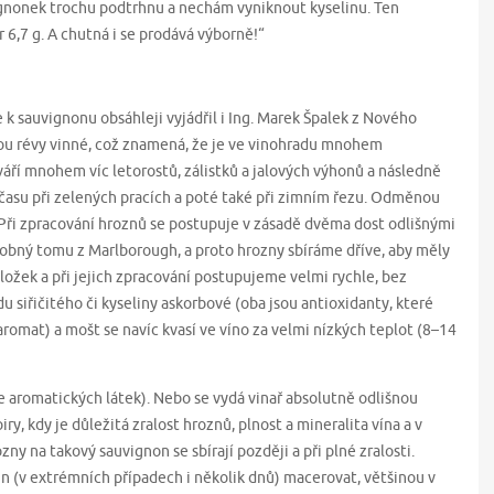
vignonek trochu podtrhnu a nechám vyniknout kyselinu. Ten
 6,7 g. A chutná i se prodává výborně!“
k sauvignonu obsáhleji vyjádřil i Ing. Marek Špalek z Nového
dou révy vinné, což znamená, že je ve vinohradu mnohem
ytváří mnohem víc letorostů, zálistků a jalových výhonů a následně
času při zelených pracích a poté také při zimním řezu. Odměnou
 Při zpracování hroznů se postupuje v zásadě dvěma dost odlišnými
bný tomu z Marlborough, a proto hrozny sbíráme dříve, aby měly
ložek a při jejich zpracování postupujeme velmi rychle, bez
u siřičitého či kyseliny askorbové (oba jsou antioxidanty, které
aromat) a mošt se navíc kvasí ve víno za velmi nízkých teplot (8–14
e aromatických látek). Nebo se vydá vinař absolutně odlišnou
ry, kdy je důležitá zralost hroznů, plnost a mineralita vína a v
zny na takový sauvignon se sbírají později a při plné zralosti.
in (v extrémních případech i několik dnů) macerovat, většinou v