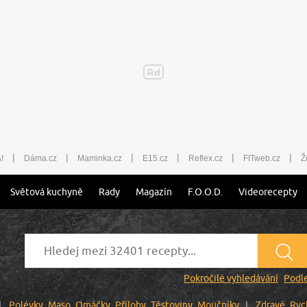
|
|
|
|
|
|
!
Dáma.cz
Maminka.cz
E15.cz
Reflex.cz
FITweb.cz
Ž
Světová kuchyně
Rady
Magazín
F.O.O.D.
Videorecepty
Pokročilé vyhledávání
Podle
Polévky
Maso
Omáčky
Přílohy
Těstoviny
Moučníky
Zdravé
Ryc