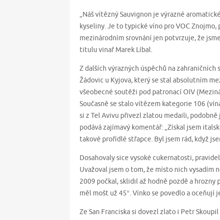
„Náš vítězný Sauvignon je výrazné aromatické
kyseliny. Je to typické víno pro VOC Znojmo,
mezinárodním srovnání jen potvrzuje, že jsme
titulu vinař Marek Líbal.
Z dalších výrazných úspěchů na zahraničních
Žádovic u Kyjova, který se stal absolutním m
všeobecné soutěži pod patronací OIV (Mezináro
Současně se stalo vítězem kategorie 106 (vín
si z Tel Avivu přivezl zlatou medaili, podo
podává zajímavý komentář: „Získal jsem itals
takové prořídlé střapce. Byl jsem rád, když jse
Dosahovaly sice vysoké cukernatosti, pravidel
Uvažoval jsem o tom, že místo nich vysadím n
2009 počkal, sklidil až hodně pozdě a hrozny 
měl mošt už 45°. Vínko se povedlo a oceňují je
Ze San Franciska si dovezl zlato i Petr Skoupil