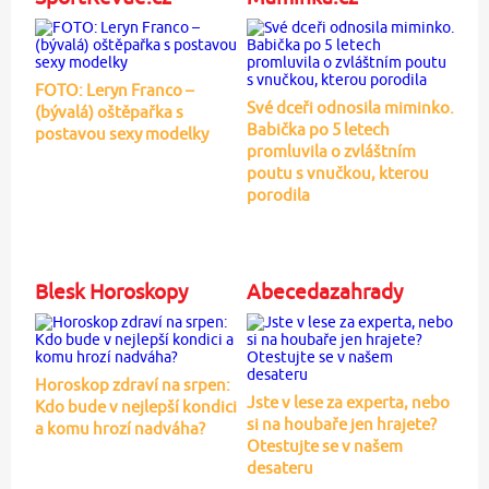
FOTO: Leryn Franco –
Své dceři odnosila miminko.
(bývalá) oštěpařka s
Babička po 5 letech
postavou sexy modelky
promluvila o zvláštním
poutu s vnučkou, kterou
porodila
Blesk Horoskopy
Abecedazahrady
Horoskop zdraví na srpen:
Jste v lese za experta, nebo
Kdo bude v nejlepší kondici
si na houbaře jen hrajete?
a komu hrozí nadváha?
Otestujte se v našem
desateru