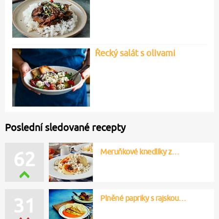
Řecký salát s olivami
Poslední sledované recepty
Meruňkové knedlíky z…
62
Plněné papriky s rajskou…
31