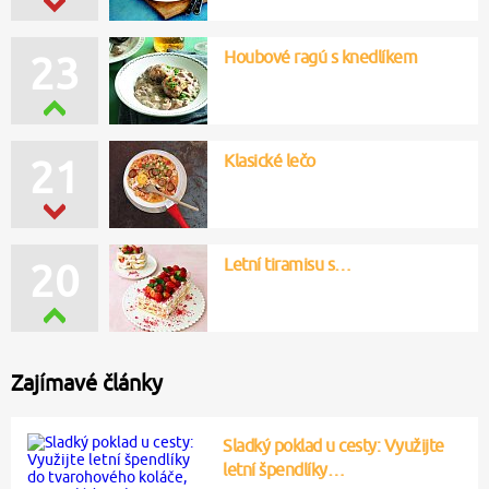
Houbové ragú s knedlíkem
23
Klasické lečo
21
Letní tiramisu s…
20
Zajímavé články
Sladký poklad u cesty: Využijte
letní špendlíky…