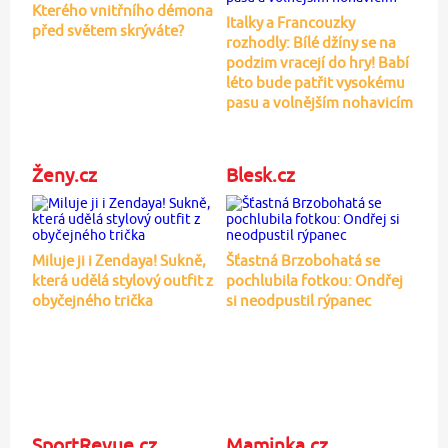
Kterého vnitřního démona
Italky a Francouzky
před světem skrýváte?
rozhodly: Bílé džíny se na
podzim vracejí do hry! Babí
léto bude patřit vysokému
pasu a volnějším nohavicím
Ženy.cz
Blesk.cz
Miluje ji i Zendaya! Sukně,
Šťastná Brzobohatá se
která udělá stylový outfit z
pochlubila fotkou: Ondřej
obyčejného trička
si neodpustil rýpanec
SportRevue.cz
Maminka.cz