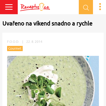
Přihlásit se
Uvařeno na víkend snadno a rychle
F.O.O.D.
|
22. 8. 2014
Gourmet