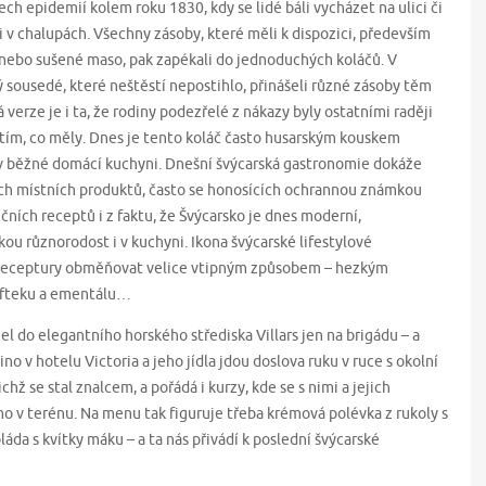
ech epidemií kolem roku 1830, kdy se lidé báli vycházet na ulici či
 v chalupách. Všechny zásoby, které měli k dispozici, především
 nebo sušené maso, pak zapékali do jednoduchých koláčů. V
 sousedé, které neštěstí nepostihlo, přinášeli různé zásoby těm
erze je i ta, že rodiny podezřelé z nákazy byly ostatními raději
s tím, co měly. Dnes je tento koláč často husarským kouskem
i v běžné domácí kuchyni. Dnešní švýcarská gastronomie dokáže
ích místních produktů, často se honosících ochrannou známkou
ních receptů i z faktu, že Švýcarsko je dnes moderní,
ou různorodost i v kuchyni. Ikona švýcarské lifestylové
í receptury obměňovat velice vtipným způsobem – hezkým
 bifteku a ementálu…
el do elegantního horského střediska Villars jen na brigádu – a
no v hotelu Victoria a jeho jídla jdou doslova ruku v ruce s okolní
ichž se stal znalcem, a pořádá i kurzy, kde se s nimi a jejich
 v terénu. Na menu tak figuruje třeba krémová polévka z rukoly s
a s kvítky máku – a ta nás přivádí k poslední švýcarské