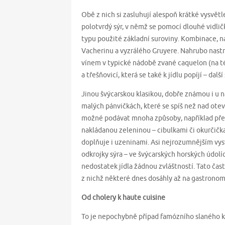
Obě z nich si zasluhují alespoň krátké vysvětl
polotvrdý sýr, v němž se pomocí dlouhé vidli
typu použité základní suroviny. Kombinace, na
Vacherinu a vyzrálého Gruyere. Nahrubo nastr
vínem v typické nádobě zvané caquelon (na t
a třešňovicí, která se také k jídlu popíjí – dalš
Jinou švýcarskou klasikou, dobře známou i u ná
malých pánvičkách, které se spíš než nad otev
možné podávat mnoha způsoby, například přes
nakládanou zeleninou – cibulkami či okurčička
doplňuje i uzeninami. Asi nejrozumnějším vysv
odkrojky sýra – ve švýcarských horských údol
nedostatek jídla žádnou zvláštností. Tato čast
z nichž některé dnes dosáhly až na gastronom
Od cholery k haute cuisine
To je nepochybně případ famózního slaného 