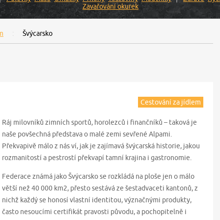
Zavařování okurek
em
Švýcarsko
Cestování za jídlem
Ráj milovníků zimních sportů, horolezců i finančníků – taková je
naše povšechná představa o malé zemi sevřené Alpami.
Překvapivě málo z nás ví, jak je zajímavá švýcarská historie, jakou
rozmanitostí a pestrostí překvapí tamní krajina i gastronomie.
Federace známá jako Švýcarsko se rozkládá na ploše jen o málo
větší než 40 000 km2, přesto sestává ze šestadvaceti kantonů, z
nichž každý se honosí vlastní identitou, význačnými produkty,
často nesoucími certifikát pravosti původu, a pochopitelně i