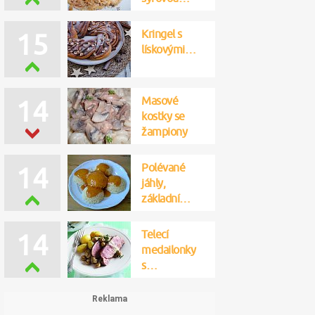
Kringel s
15
lískovými…
Masové
14
kostky se
žampiony
Polévané
14
jáhly,
základní…
Telecí
14
medailonky
s…