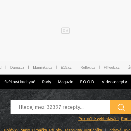
|
|
|
|
|
|
!
Dáma.cz
Maminka.cz
E15.cz
Reflex.cz
FITweb.cz
Ž
Světová kuchyně
Rady
Magazín
F.O.O.D.
Videorecepty
Pokročilé vyhledávání
Podle
Polévky
Maso
Omáčky
Přílohy
Těstoviny
Moučníky
Zdravé
Ryc