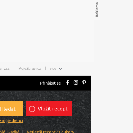
|
|
eny.cz
MojeZdraví.cz
více
Přihlásit se
Vložit recept
Hledat
 ingrediencí
hlé
Sladké
Nejlepší recepty z cukety