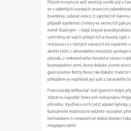
Původ receptu je spíš smutný, vznikl prý v čas
se v odlehlých horských vesnicích zabedňovali
brambory, sušené ovoce či výjimečně slaninu
případě epidemie cholery ve vesnicích pak prý
méně šťastným – i když stejně pravděpodobná v
uvězněny ve svých příbytcích a musely vyjít 
restaurací a v různých variacích ho najdeme 
skvěle těžit z obrovského množství vynikajíc
původu, z nekonečného množství variací tradič
kosmopolitní zemí, která dokáže ocenit etnick
gastronomie Betty Bossi tak dokáže tradičn
příkladem je například její suši z tatarského
Francouzský šéfkuchař Joël Quentin kdysi přij
zůstal tu napořád. Dnes velí restaurantu Peppi
přírodou. Využívá v nich totiž alpské bylinky, j
kulinárními možnostmi můžete seznámit přímo
heřmánkem či neskutečně dobrá domácí čokolád
megaspecialitě.