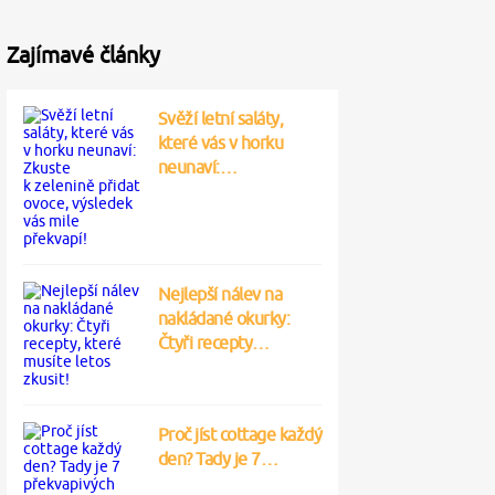
Zajímavé články
Svěží letní saláty,
které vás v horku
neunaví:…
Nejlepší nálev na
nakládané okurky:
Čtyři recepty…
Proč jíst cottage každý
den? Tady je 7…