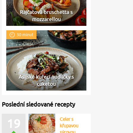
Rajčatová bruschetta s
mozzarellou
30 minut
Asijské kuřecí nudličky s
cuketou
Poslední sledované recepty
Celer s
19
křupavou
sýrovou…