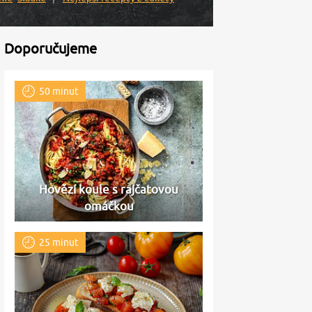
Doporučujeme
50 minut
Hovězí koule s rajčatovou
omáčkou
25 minut