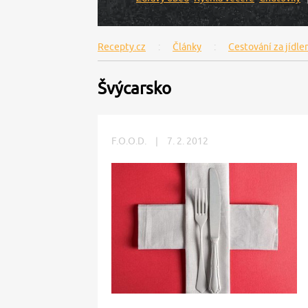
Recepty.cz
Články
Cestování za jídl
Švýcarsko
F.O.O.D.
|
7. 2. 2012