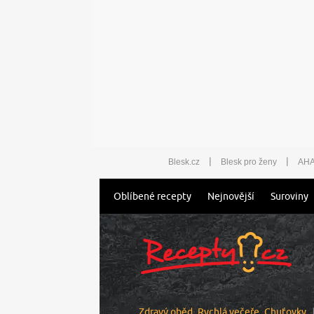
|
|
Blesk.cz
Blesk pro ženy
AHA
Oblíbené recepty
Nejnovější
Suroviny
Zdravý oběd
Rychlá večeře
Chuťovky