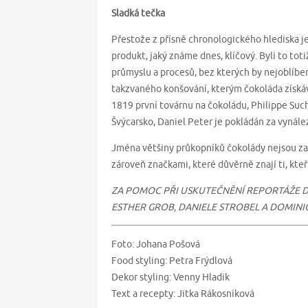
Sladká tečka
Přestože z přísně chronologického hlediska je
produkt, jaký známe dnes, klíčový. Byli to toti
průmyslu a procesů, bez kterých by nejoblíbe
takzvaného konšování, kterým čokoláda získáv
1819 první továrnu na čokoládu, Philippe Su
Švýcarsko, Daniel Peter je pokládán za vyná
Jména většiny průkopníků čokolády nejsou zap
zároveň značkami, které důvěrně znají ti, kteří
ZA POMOC PŘI USKUTEČNĚNÍ REPORTÁŽE 
ESTHER GROB, DANIELE STROBEL A DOMINI
Foto: Johana Pošová
Food styling: Petra Frýdlová
Dekor styling: Venny Hladik
Text a recepty: Jitka Rákosníková