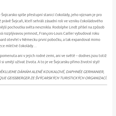
 Švýcarsko spíše přestupní stanicí čokolády, jeho význam je pro
ž právě Švýcaři, kteří sehráli zásadní roli ve vzniku čokoládového
nější pochoutka světa nevznikla. Rodolphe Lindt přišel na způsob
á rozplývavou jemnost, François-Louis Cailler vybudoval roku
chard otevřel v Německu první pobočku, a tak expandoval mimo
lezce mléčné čokolády…
omenuta ani v jejich rodné zemi, ani ve světě – dodnes jsou totiž
 si umějí užívat života. A to je ve Švýcarsku přímo životní styl!
DĚKUJEME DÁMÁM ALENĚ KOUKALOVÉ, DAPHNÉE GERMANIER,
QUE GEISSBERGER ZE ŠVÝCARSKÝCH TURISTICKÝCH ORGANIZACÍ.