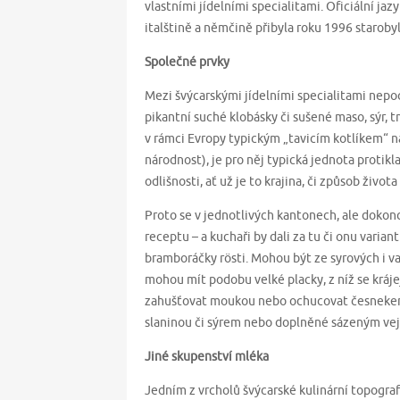
vlastními jídelními specialitami. Oficiální ja
italštině a němčině přibyla roku 1996 staroby
Společné prvky
Mezi švýcarskými jídelními specialitami nepoc
pikantní suché klobásky či sušené maso, sýr, 
v rámci Evropy typickým „tavicím kotlíkem“ nár
národnost), je pro něj typická jednota protikl
odlišnosti, ať už je to krajina, či způsob život
Proto se v jednotlivých kantonech, ale dokonc
receptu – a kuchaři by dali za tu či onu varia
bramboráčky rösti. Mohou být ze syrových i 
mohou mít podobu velké placky, z níž se krájej
zahušťovat moukou nebo ochucovat česnekem a
slaninou či sýrem nebo doplněné sázeným ve
Jiné skupenství mléka
Jedním z vrcholů švýcarské kulinární topografi