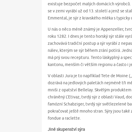
existuje bezpočet malých domácích výrobců.
se v zemi vyrábí už od 13. století a jenž se s
Emmental, je sýr z kravského mléka s typicky
U nás o něco méně známý je Appenzeller, tvrdý
roku 1282. I dnes je tento horský sýr stále vy
zachovává tradiční postup a sýr vyrábí z nepa
nálev, kterým se sýr během zrání potírá. Jedná
má prý svou recepturu. Tento láskyplný a spec
kantonu, menším či větším regionu a často i 
V oblasti Jura je to například Tete de Moine 
dozrává na jedlových paletách nejméně tři měs
mniši z opatství Bellelay. Skvělým produktem j
chráněný L‘Etivaz, tvrdý sýr z oblasti Vaud, 
famózní Schabziger, tvrdý sýr světlezelené b
pokračovat ještě mnoho stran. Sýry jsou také
fondue a raclette.
Jiné skupenství sýra