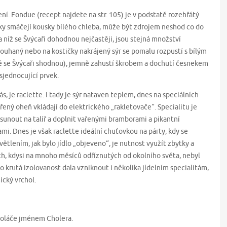
ení. Fondue (recept najdete na str. 105) je v podstatě rozehřátý
čky smáčejí kousky bílého chleba, může být zdrojem neshod co do
 níž se Švýcaři dohodnou nejčastěji, jsou stejná množství
ouhaný nebo na kostičky nakrájený sýr se pomalu rozpustí s bílým
é se Švýcaři shodnou), jemně zahustí škrobem a dochutí česnekem
í sjednocující prvek.
s, je raclette. I tady je sýr nataven teplem, dnes na speciálních
řený oheň vkládají do elektrického „rakletovače“. Specialitu je
unout na talíř a doplnit vařenými bramborami a pikantní
mi. Dnes je však raclette ideální chuťovkou na párty, kdy se
ětlením, jak bylo jídlo „objeveno“, je nutnost využít zbytky a
ích, kdysi na mnoho měsíců odříznutých od okolního světa, nebyl
o krutá izolovanost dala vzniknout i několika jídelním specialitám,
ický vrchol.
koláče jménem Cholera.