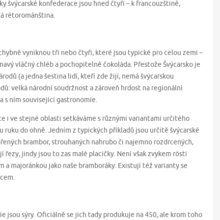
zyky švýcarské konfederace jsou hned čtyři – k francouzštině,
lá rétorománština.
hybně vyniknou tři nebo čtyři, které jsou typické pro celou zemi –
tmavý vláčný chléb a pochopitelně čokoláda. Přestože Švýcarsko je
odů (a jedna šestina lidí, kteří zde žijí, nemá švýcarskou
adů: velká národní soudržnost a zároveň hrdost na regionální
a a s ním související gastronomie.
e i ve stejné oblasti setkáváme s různými variantami určitého
ntu ruku do ohně. Jedním z typických příkladů jsou určitě švýcarské
vařených brambor, strouhaných nahrubo či najemno rozdrcených,
í řezy, jindy jsou to zas malé placičky. Není však zvykem rösti
 majoránkou jako naše bramboráky. Existují též varianty se
jcem.
e jsou sýry. Oficiálně se jich tady produkuje na 450, ale krom toho