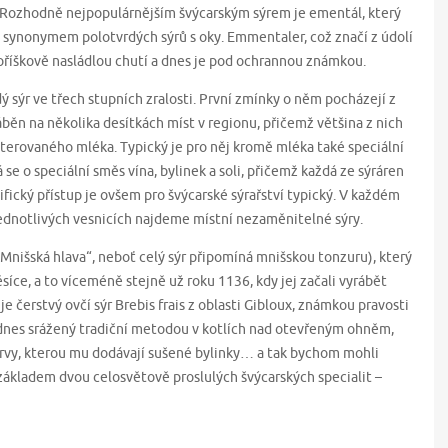
 Rozhodně nejpopulárnějším švýcarským sýrem je ementál, který
tal synonymem polotvrdých sýrů s oky. Emmentaler, což značí z údolí
 oříškově nasládlou chutí a dnes je pod ochrannou známkou.
 sýr ve třech stupních zralosti. První zmínky o něm pocházejí z
ráběn na několika desítkách míst v regionu, přičemž většina z nich
sterovaného mléka. Typický je pro něj kromě mléka také speciální
 se o speciální směs vína, bylinek a soli, přičemž každá ze sýráren
ifický přístup je ovšem pro švýcarské sýrařství typický. V každém
jednotlivých vesnicích najdeme místní nezaměnitelné sýry.
(„Mnišská hlava“, neboť celý sýr připomíná mnišskou tonzuru), který
íce, a to víceméně stejně už roku 1136, kdy jej začali vyrábět
e čerstvý ovčí sýr Brebis frais z oblasti Gibloux, známkou pravosti
dodnes srážený tradiční metodou v kotlích nad otevřeným ohněm,
arvy, kterou mu dodávají sušené bylinky… a tak bychom mohli
 základem dvou celosvětově proslulých švýcarských specialit –