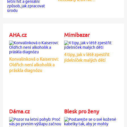
AHA.cz
Mimibazar
4 tipy, jak v létě zpestřit
Konvalinková o Kaiserovi:
jídelníček malých dětí
Oldřich není alkoholik a
práskla diagnózu
Dáma.cz
Blesk pro ženy