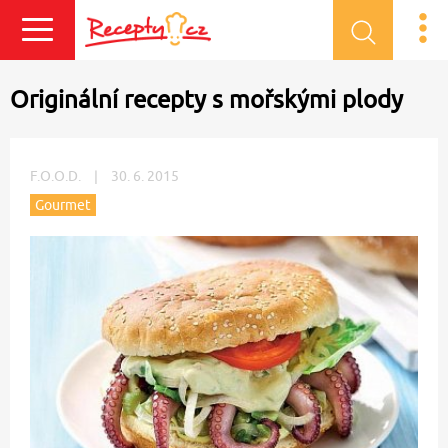
Přihlásit se
Originální recepty s mořskými plody
F.O.O.D.
|
30. 6. 2015
Gourmet