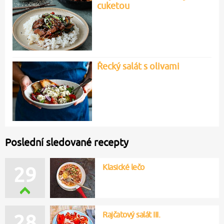
cuketou
Řecký salát s olivami
Poslední sledované recepty
Klasické lečo
29
Rajčatový salát III.
28