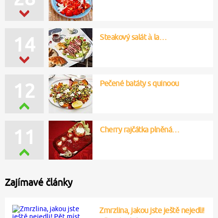
Steakový salát à la…
14
Pečené batáty s quinoou
12
Cherry rajčátka plněná…
11
Zajímavé články
Zmrzlina, jakou jste ještě nejedli!