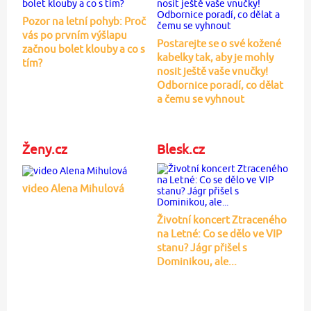
Pozor na letní pohyb: Proč
vás po prvním výšlapu
Postarejte se o své kožené
začnou bolet klouby a co s
kabelky tak, aby je mohly
tím?
nosit ještě vaše vnučky!
Odbornice poradí, co dělat
a čemu se vyhnout
Ženy.cz
Blesk.cz
video Alena Mihulová
Životní koncert Ztraceného
na Letné: Co se dělo ve VIP
stanu? Jágr přišel s
Dominikou, ale...