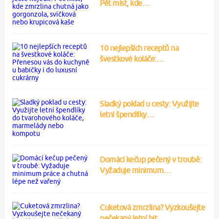
Pět míst, kde…
10 nejlepších receptů na
švestkové koláče:…
Sladký poklad u cesty: Využijte
letní špendlíky…
Domácí kečup pečený v troubě:
Vyžaduje minimum…
Cuketová zmrzlina? Vyzkoušejte
nečekaný letní hit…