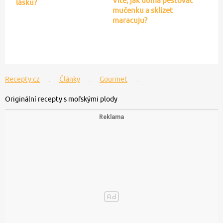
Víte, jak doma pěstovat
lásku?
mučenku a sklízet
maracuju?
Recepty.cz
Články
Gourmet
Originální recepty s mořskými plody