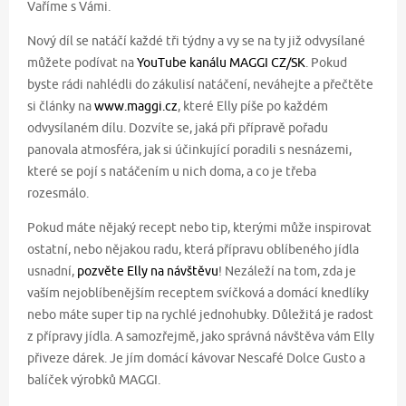
Vaříme s Vámi.
Nový díl se natáčí každé tři týdny a vy se na ty již odvysílané
můžete podívat na
YouTube kanálu MAGGI CZ/SK
. Pokud
byste rádi nahlédli do zákulisí natáčení, neváhejte a přečtěte
si články na
www.maggi.cz
, které Elly píše po každém
odvysílaném dílu. Dozvíte se, jaká při přípravě pořadu
panovala atmosféra, jak si účinkující poradili s nesnázemi,
které se pojí s natáčením u nich doma, a co je třeba
rozesmálo.
Pokud máte nějaký recept nebo tip, kterými může inspirovat
ostatní, nebo nějakou radu, která přípravu oblíbeného jídla
usnadní,
pozvěte Elly na návštěvu
! Nezáleží na tom, zda je
vaším nejoblíbenějším receptem svíčková a domácí knedlíky
nebo máte super tip na rychlé jednohubky. Důležitá je radost
z přípravy jídla. A samozřejmě, jako správná návštěva vám Elly
přiveze dárek. Je jím domácí kávovar Nescafé Dolce Gusto a
balíček výrobků MAGGI.