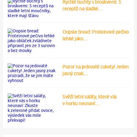
Rychlé buchty s broskvemi: 5
receptů na sladké…
Oopsie bread: Proteinové pečivo
lehké jako…
Pozor na jedovaté cukety! Jeden
jasný znak…
Svěží letní saláty, které vás
v horku neunaví:…