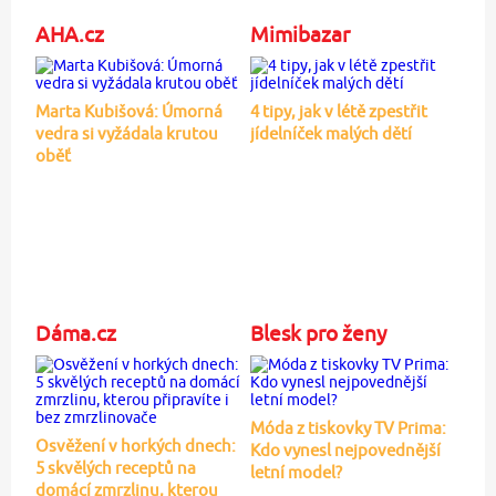
AHA.cz
Mimibazar
Marta Kubišová: Úmorná
4 tipy, jak v létě zpestřit
vedra si vyžádala krutou
jídelníček malých dětí
oběť
Dáma.cz
Blesk pro ženy
Móda z tiskovky TV Prima:
Osvěžení v horkých dnech:
Kdo vynesl nejpovednější
5 skvělých receptů na
letní model?
domácí zmrzlinu, kterou