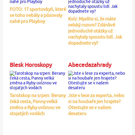
FOTO: 17 sportovkyň, které
se toho nebály a pózovaly
Kvíz: Myslíte si, že máte
nahé pro Playboy
selský rozum? Zdánlivě
jednoduché otázky už
nachytaly spoustu lidí. Jak
dopadnete vy?
Blesk Horoskopy
Abecedazahrady
Tarotskop na srpen: Berany
Jste v lese za experta, nebo
čeká cesta, Panny velká
si na houbaře jen hrajete?
změna a Ryby uvíznou ve
Otestujte se v našem
stojatých vodách
desateru