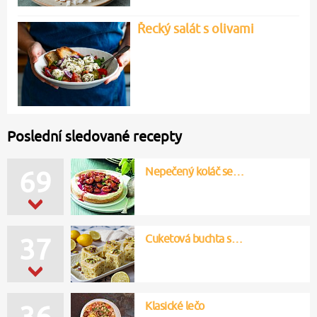
Řecký salát s olivami
Poslední sledované recepty
Nepečený koláč se…
69
Cuketová buchta s…
37
Klasické lečo
36