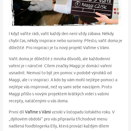
I když vaříte rádi, vařit každý den není vždy zábava. Někdy
chybí čas, někdy inspirace nebo suroviny. Přesto, vařit doma je
důležité. Pro inspiraci je tu nový projekt Vaříme s Vámi.
Vařit doma je důležité z mnoha důvodů, ale každodenní
vaření je i náročné. Cílem značky Maggi je domácí vaření
usnadnit. Nemusí to být jen pomoc v podobě výrobků od
Maggi, ale i v inspiraci. A kdo by vám mohl nejlépe pomoci a
nejlépe vás inspirovat, než vy sami sebe navzájem. Proto
Maggi přišlo s novým projektem krátkých videí s vašimi
recepty, natáčenými u vás doma.
První díl
Vaříme s Vámi
vznikl v listopadu loňského roku. V
„dýňovém období“ pro vás připravila tříchodové menu
nadšená foodblogerka Elly, která provází každým dílem