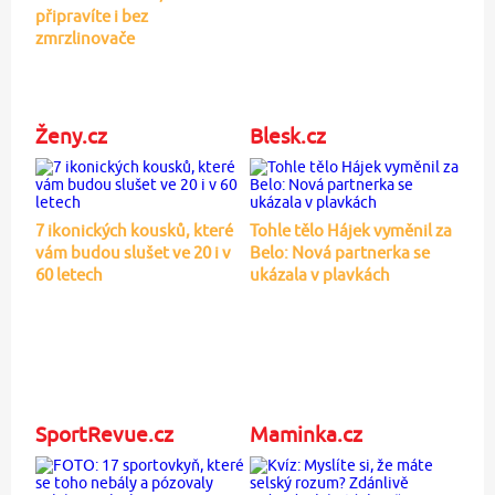
připravíte i bez
zmrzlinovače
Ženy.cz
Blesk.cz
7 ikonických kousků, které
Tohle tělo Hájek vyměnil za
vám budou slušet ve 20 i v
Belo: Nová partnerka se
60 letech
ukázala v plavkách
SportRevue.cz
Maminka.cz