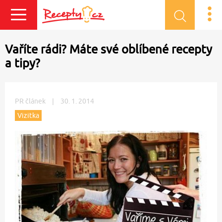
Přihlásit se
Vaříte rádi? Máte své oblíbené recepty
a tipy?
PR článek
|
30. 1. 2014
Vizitka