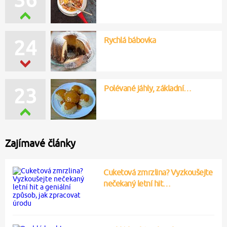
Rychlá bábovka
24
Polévané jáhly, základní…
23
Zajímavé články
Cuketová zmrzlina? Vyzkoušejte
nečekaný letní hit…