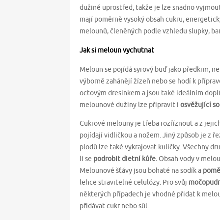
dužině uprostřed, takže je lze snadno vyjmout
mají poměrně vysoký obsah cukru, energetický
melounů, členěných podle vzhledu slupky, bar
Jak si meloun vychutnat
Meloun se pojídá syrový buď jako předkrm, nebo
výborně zahánějí žízeň nebo se hodí k příprav
octovým dresinkem a jsou také ideálním doplň
melounové dužiny lze připravit i
osvěžující s
Cukrové melouny je třeba rozříznout a z jejich
pojídají vidličkou a nožem. Jiný způsob je z 
plodů lze také vykrajovat kuličky. Všechny 
li se
podrobit dietní kůře.
Obsah vody v meloun
Melounové šťávy jsou bohaté na sodík a
poměr
lehce stravitelné celulózy. Pro svůj
močopudn
některých případech je vhodné přidat k melou
přidávat cukr nebo sůl.