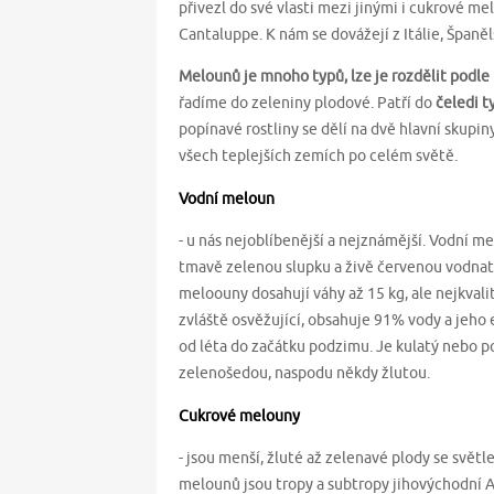
přivezl do své vlasti mezi jinými i cukrové 
Cantaluppe. K nám se dovážejí z Itálie, Španěl
Melounů je mnoho typů, lze je rozdělit podle 
řadíme do zeleniny plodové. Patří do
čeledi t
popínavé rostliny se dělí na dvě hlavní skupi
všech teplejších zemích po celém světě.
Vodní meloun
- u nás nejoblíbenější a nejznámější. Vodní me
tmavě zelenou slupku a živě červenou vodnat
meloouny dosahují váhy až 15 kg, ale nejkvali
zvláště osvěžující, obsahuje 91% vody a jeho 
od léta do začátku podzimu. Je kulatý nebo p
zelenošedou, naspodu někdy žlutou.
Cukrové melouny
- jsou menší, žluté až zelenavé plody se svě
melounů jsou tropy a subtropy jihovýchodní 