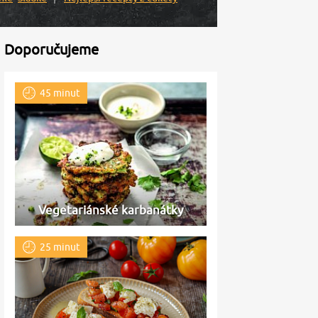
Doporučujeme
45 minut
Vegetariánské karbanátky
25 minut