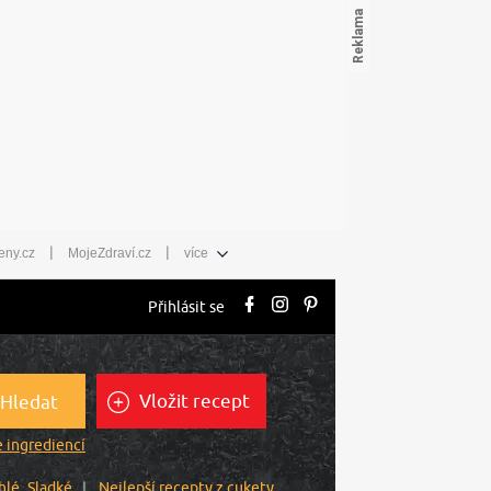
|
|
eny.cz
MojeZdraví.cz
více
Přihlásit se
Vložit recept
Hledat
 ingrediencí
hlé
Sladké
Nejlepší recepty z cukety