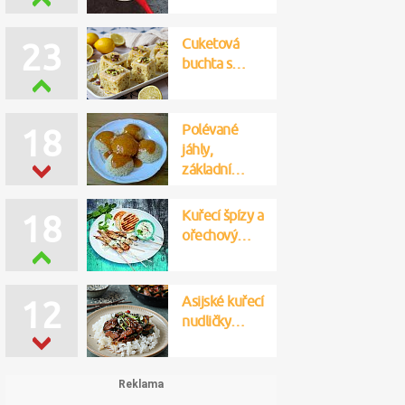
Cuketová
23
buchta s…
Polévané
18
jáhly,
základní…
Kuřecí špízy a
18
ořechový…
Asijské kuřecí
12
nudličky…