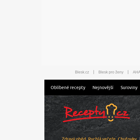
|
|
Blesk.cz
Blesk pro ženy
AHA
Oblíbené recepty
Nejnovější
Suroviny
Zdravý oběd
Rychlá večeře
Chuťovky