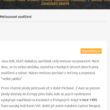
Zavařování okurek
Melounové osvěžení
Ingredience
Jsou lidé, kteří dokážou spořádat celý meloun na posezení. Není
divu. Je to velká lahůdka, zejména v horkých letních dnech plná
osvěžení a zdraví. Název meloun pochází z řečtiny a znamená
"velké jablko".
První chutné plody pěstovali již v době Peršané. Z Asie se potom
plody dostaly do Evropy přes Itálii, kde se jejich vyobrazení
vyskytuje například na kresbách v Pompejích. Když
v roce 1495
francouzský král Karel VIII. dobil při svém italském tažení Neapol,