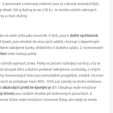
. V porovnání s melouny vodními jsou ty cukrové aromatičtější,
 obsah 100 g dužiny je asi 230 kJ. Je mnoho odrůd cukrových
vy a chuti dužiny.
 na závěr jídla jako moučník. V létě, jsou-li
dobře vychlazené
,
ě bowlí, jsou vhodné do ovocných salátů, chutnají s okyseleným
kem nakrájené šunky, drůbežího či krabího salátu. Z rozmixované
orbet
nebo ledový pohár.
 středů vyjmout zrnka. Půlky se potom rozkrájejí na řezy, a ty se
řezů oloupat kůru a dužinu podávat nakrájenou na kostky, z celých
druhy melounových šťáv jsou mimořádně prospěšné, zvláště chceme-
ech se pohybuje mezi 90% - 93% a je závislý na druhu melounu.
 alkalických prvků ke kyselým je 3:1
. Obsahují malé množství
ý účinek
jsou zvláště vhodné při ledvinových poruchách. V
nové šťáve malé množství citronové šťávy, ale nikdy se nemá