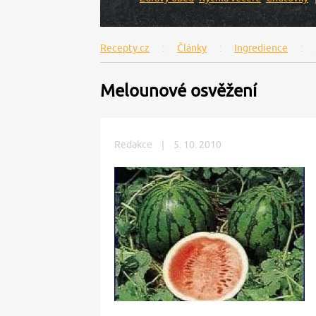
Recepty.cz
Články
Ingredience
Melounové osvěžení
Redakce
|
5. 10. 2010