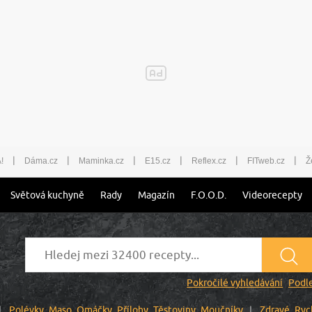
|
|
|
|
|
|
!
Dáma.cz
Maminka.cz
E15.cz
Reflex.cz
FITweb.cz
Ž
Světová kuchyně
Rady
Magazín
F.O.O.D.
Videorecepty
Pokročilé vyhledávání
Podle
Polévky
Maso
Omáčky
Přílohy
Těstoviny
Moučníky
Zdravé
Ryc