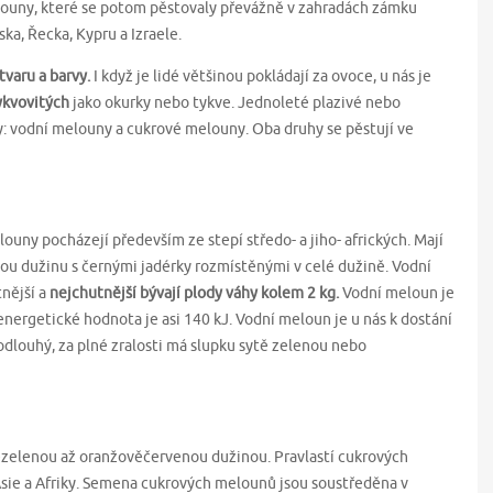
melouny, které se potom pěstovaly převážně v zahradách zámku
ska, Řecka, Kypru a Izraele.
tvaru a barvy.
I když je lidé většinou pokládají za ovoce, u nás je
ykvovitých
jako okurky nebo tykve. Jednoleté plazivé nebo
ny: vodní melouny a cukrové melouny. Oba druhy se pěstují ve
louny pocházejí především ze stepí středo- a jiho- afrických. Mají
ou dužinu s černými jadérky rozmístěnými v celé dužině. Vodní
tnější a
nejchutnější bývají plody váhy kolem 2 kg.
Vodní meloun je
energetické hodnota je asi 140 kJ. Vodní meloun je u nás k dostání
odlouhý, za plné zralosti má slupku sytě zelenou nebo
tlezelenou až oranžověčervenou dužinou. Pravlastí cukrových
Asie a Afriky. Semena cukrových melounů jsou soustředěna v