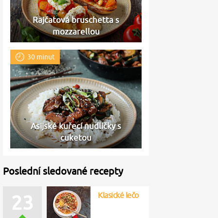
Rajčatová bruschetta s
mozzarellou
30 minut
Asijské kuřecí nudličky s
cuketou
Poslední sledované recepty
Klasické lečo
23