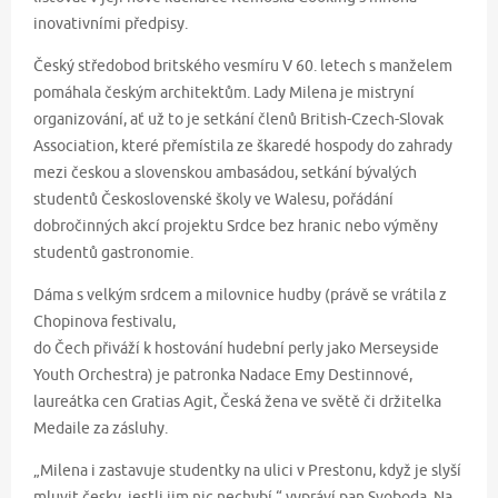
inovativními předpisy.
Český středobod britského vesmíru V 60. letech s manželem
pomáhala českým architektům. Lady Milena je mistryní
organizování, ať už to je setkání členů British-Czech-Slovak
Association, které přemístila ze škaredé hospody do zahrady
mezi českou a slovenskou ambasádou, setkání bývalých
studentů Československé školy ve Walesu, pořádání
dobročinných akcí projektu Srdce bez hranic nebo výměny
studentů gastronomie.
Dáma s velkým srdcem a milovnice hudby (právě se vrátila z
Chopinova festivalu,
do Čech přiváží k hostování hudební perly jako Merseyside
Youth Orchestra) je patronka Nadace Emy Destinnové,
laureátka cen Gratias Agit, Česká žena ve světě či držitelka
Medaile za zásluhy.
„Milena i zastavuje studentky na ulici v Prestonu, když je slyší
mluvit česky, jestli jim nic nechybí,“ vypráví pan Svoboda. Na