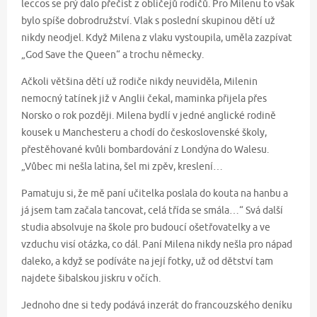
leccos se prý dalo přečíst z obličejů rodičů. Pro Milenu to však
bylo spíše dobrodružství. Vlak s poslední skupinou dětí už
nikdy neodjel. Když Milena z vlaku vystoupila, uměla zazpívat
„God Save the Queen“ a trochu německy.
Ačkoli většina dětí už rodiče nikdy neuviděla, Milenin
nemocný tatínek již v Anglii čekal, maminka přijela přes
Norsko o rok později. Milena bydlí v jedné anglické rodině
kousek u Manchesteru a chodí do československé školy,
přestěhované kvůli bombardování z Londýna do Walesu.
„Vůbec mi nešla latina, šel mi zpěv, kreslení…
Pamatuju si, že mě paní učitelka poslala do kouta na hanbu a
já jsem tam začala tancovat, celá třída se smála…“ Svá další
studia absolvuje na škole pro budoucí ošetřovatelky a ve
vzduchu visí otázka, co dál. Paní Milena nikdy nešla pro nápad
daleko, a když se podíváte na její fotky, už od dětství tam
najdete šibalskou jiskru v očích.
Jednoho dne si tedy podává inzerát do francouzského deníku