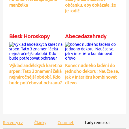
manželka
občanku, aby dokázala, že
je rodič
Blesk Horoskopy
Abecedazahrady
Výklad andělských karet na
Konec nudného ladění do
srpen: Tato 3 znamení čeká
jednoho dekoru: Naučte se,
nejnáročnější období. Kdo
jak v interiéru kombinovat
bude potřebovat ochranu?
dřevo
Recepty.cz
Články
Gourmet
Lady remoska