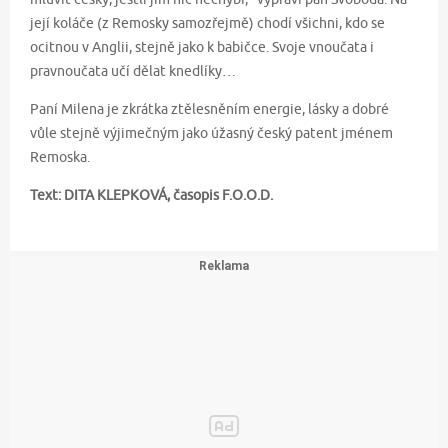
její koláče (z Remosky samozřejmě) chodí všichni, kdo se
ocitnou v Anglii, stejně jako k babičce. Svoje vnoučata i
pravnoučata učí dělat knedlíky…
Paní Milena je zkrátka ztělesněním energie, lásky a dobré
vůle stejně výjimečným jako úžasný český patent jménem
Remoska.
Text: DITA KLEPKOVÁ, časopis F.O.O.D.