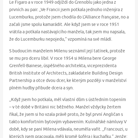
Le Figaro a v roce 1949 odjíždí do Grenoblu jako jedna z
prvních au pair. „Ve Francii jsem potkala jednoho inženýra z
Lucemburku, protože jsem chodila do L‘Alliance française, no a
začali jsme spolu kamarádit. Ale když jsem se v roce 1951
vrátila a potkala nastávajícího manžela, tak jsem mu napsala,
že do Lucemburku nepojedu,“ vzpomíná na své mládí.
S budoucím manželem Milenu seznámil její tatínek, protože
se mu pro dceru líbil. V roce 1954 si Milena bere George
Grenfell-Bainese, úspěšného architekta, viceprezidenta
British Institute of Architects, zakladatele Building Design
Partnership a otce dvou dcer, ke kterým později v manželství
plném hudby přibude dcera a syn.
„Když jsem ho potkala, měl vlastní dům s ústředním topením
– v té době v Británii nic běžného. Manžel vždycky žertem
říkal, že jsem si ho vzala právě proto, že byl první Angličan s
takto komfortním bytovým vybavením. Kulinářské námluvy V
době, kdy se paní Milena vdávala, neuměla vařit. „Francouzi, u
kterých jsem pracovala, měli kromě šoféra i kuchařku.“ Jenže: