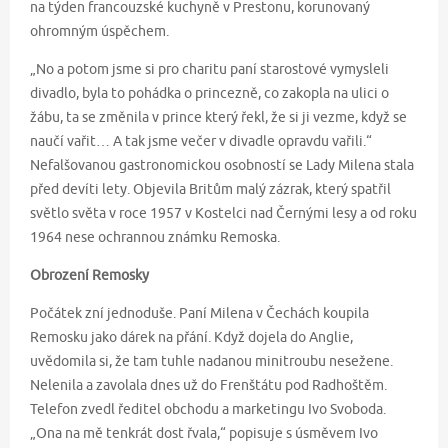
na týden francouzské kuchyně v Prestonu, korunovaný
ohromným úspěchem.
„No a potom jsme si pro charitu paní starostové vymysleli
divadlo, byla to pohádka o princezně, co zakopla na ulici o
žábu, ta se změnila v prince který řekl, že si ji vezme, když se
naučí vařit… A tak jsme večer v divadle opravdu vařili.“
Nefalšovanou gastronomickou osobností se Lady Milena stala
před devíti lety. Objevila Britům malý zázrak, který spatřil
světlo světa v roce 1957 v Kostelci nad Černými lesy a od roku
1964 nese ochrannou známku Remoska.
Obrození Remosky
Počátek zní jednoduše. Paní Milena v Čechách koupila
Remosku jako dárek na přání. Když dojela do Anglie,
uvědomila si, že tam tuhle nadanou minitroubu nesežene.
Nelenila a zavolala dnes už do Frenštátu pod Radhoštěm.
Telefon zvedl ředitel obchodu a marketingu Ivo Svoboda.
„Ona na mě tenkrát dost řvala,“ popisuje s úsměvem Ivo