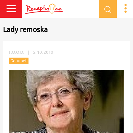
Přihlásit se
Lady remoska
F.O.O.D.
|
5. 10. 2010
Gourmet