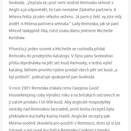
Svoboda. „Zeptala se, proč není možné Remosku sehnat v
Anglii a já odpověděl, že tam nemáme žádného partnera. A
Milena řekla: já vám někoho seženu. Já jsem jí řekl: vy jste můj
anděl. A Milena partnera sehnala.“ Lady Remoska, jak se paní
Mileně láskyplně říká, totiž znala dámu jménem Michelle
Kershaw.
Přivezla jí jeden vzorek a Michelle se rozhodla přidat
Remosku do prodejního katalogu. V říjnu panu Svobodovi
přišla objednávka na pět set kusů Remosky, v lednu vyšel
katalog. Během prvního týdne prodali všech pět set kusů „a
byl průšvih“, pokračuje spokojeně pan Svoboda.
V roce 2001 Remoska získala cenu časopisu Good
Housekeeping coby Vynález roku a na britských ostrovech se
jí zatím prodalo 150 000 kusů. Aby anglické hospodyňky
nestály nad Remoskou bezradně, první kniha receptů byla
překladem kuchařky Kariny Havlů. Anglické recepty pak
Milena osobně zkoušela pro použití v Remosce, dnes už si lze
listovat v její nové kuchařce Remoska Cooking s mnoha