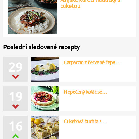
cuketou
Poslední sledované recepty
Carpaccio z červené řepy…
29
Nepečený koláč se…
19
Cuketová buchta s…
16