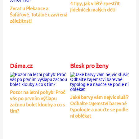
4 tipy, jak v létě zpestřit
Zvrat u Plekance a
jídelníček malých dětí
Šafářové: Totálně uzavřená
záležitost!
Dáma.cz
Blesk pro ženy
Pozor na letní pohyb: Proč
Jaké barvy vám nejvíc sluší?
vás po prvním výšlapu
Odhalte tajemství barevné
začnou bolet klouby a co s
typologie a naučte se podle
tím?
ní oblékat