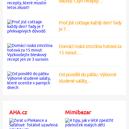
okurky: Čtyři recepty…
Proč jíst cottage každý den? Tady
je 7…
Domácí ruská zmrzlina hotová za
15 minut:…
Od pondělí do pátku: Výborné
studené saláty,…
AHA.cz
Mimibazar