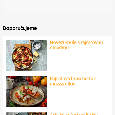
Doporučujeme
Hovězí koule s rajčatovou
omáčkou
Rajčatová bruschetta s
mozzarellou
Asijské kuřecí nudličky s