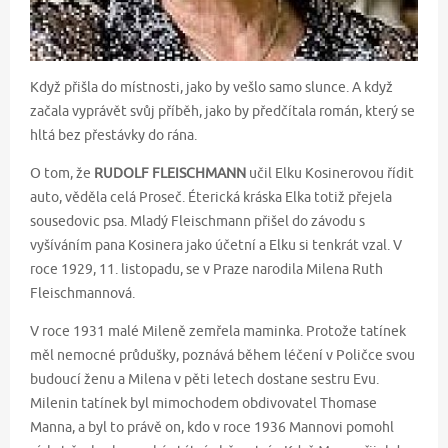
Když přišla do místnosti, jako by vešlo samo slunce. A když
začala vyprávět svůj příběh, jako by předčítala román, který se
hltá bez přestávky do rána.
O tom, že
RUDOLF FLEISCHMANN
učil Elku Kosinerovou řídit
auto, věděla celá Proseč. Éterická kráska Elka totiž přejela
sousedovic psa. Mladý Fleischmann přišel do závodu s
vyšíváním pana Kosinera jako účetní a Elku si tenkrát vzal. V
roce 1929, 11. listopadu, se v Praze narodila Milena Ruth
Fleischmannová.
V roce 1931 malé Mileně zemřela maminka. Protože tatínek
měl nemocné průdušky, poznává během léčení v Poličce svou
budoucí ženu a Milena v pěti letech dostane sestru Evu.
Milenin tatínek byl mimochodem obdivovatel Thomase
Manna, a byl to právě on, kdo v roce 1936 Mannovi pomohl