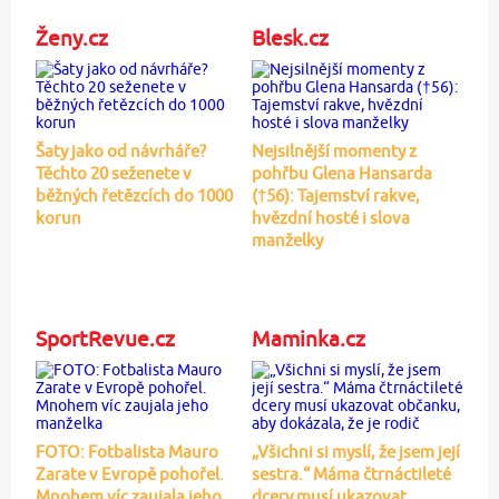
Ženy.cz
Blesk.cz
Šaty jako od návrháře?
Nejsilnější momenty z
Těchto 20 seženete v
pohřbu Glena Hansarda
běžných řetězcích do 1000
(†56): Tajemství rakve,
korun
hvězdní hosté i slova
manželky
SportRevue.cz
Maminka.cz
FOTO: Fotbalista Mauro
„Všichni si myslí, že jsem její
Zarate v Evropě pohořel.
sestra.“ Máma čtrnáctileté
Mnohem víc zaujala jeho
dcery musí ukazovat