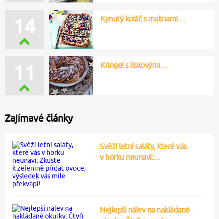
Kynutý koláč s malinami…
14
Kringel s lískovými…
11
Zajímavé články
Svěží letní saláty, které vás
v horku neunaví:…
Nejlepší nálev na nakládané