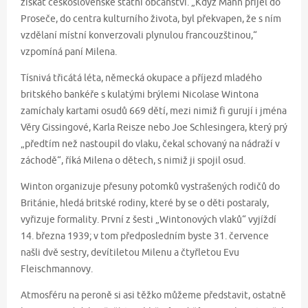
získat československé státní občanství. „Když Mann přijel do
Proseče, do centra kulturního života, byl překvapen, že s ním
vzdělaní místní konverzovali plynulou francouzštinou,“
vzpomíná paní Milena.
Tísnivá třicátá léta, německá okupace a příjezd mladého
britského bankéře s kulatými brýlemi Nicolase Wintona
zamíchaly kartami osudů 669 dětí, mezi nimiž fi gurují i jména
Věry Gissingové, Karla Reisze nebo Joe Schlesingera, který prý
„předtím než nastoupil do vlaku, čekal schovaný na nádraží v
záchodě“, říká Milena o dětech, s nimiž ji spojil osud.
Winton organizuje přesuny potomků vystrašených rodičů do
Británie, hledá britské rodiny, které by se o děti postaraly,
vyřizuje formality. První z šesti „Wintonových vlaků“ vyjíždí
14. března 1939; v tom předposledním byste 31. července
našli dvě sestry, devítiletou Milenu a čtyřletou Evu
Fleischmannovy.
Atmosféru na peroně si asi těžko můžeme představit, ostatně