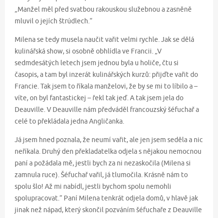
„Manžel měl před svatbou rakouskou služebnou a zasněně
mluvil o jejích štrúdlech.“
Milena se tedy musela naučit vařit velmi rychle. Jak se dělá
kulinářská show, si osobně obhlídla ve Francii. „V
sedmdesátých letech jsem jednou byla u holiče, čtu si
časopis, a tam byl inzerát kulinářských kurzů: přijďte vařit do
Francie. Tak jsem to říkala manželovi, že by se mi to líbilo a –
víte, on byl fantastickej – řekl tak jeď. A tak jsem jela do
Deauville. V Deauville nám předváděl francouzský šéfuchař a
celé to překládala jedna Angličanka.
Já jsem hned poznala, že neumí vařit, ale jen jsem seděla a nic
neříkala. Druhý den překladatelka odjela s nějakou nemocnou
paní a požádala mě, jestli bych za ni nezaskočila (Milena si
zamnula ruce). Šéfuchař vařil, já tlumočila. Krásně nám to
spolu šlo! Až mi nabídl, jestli bychom spolu nemohli
spolupracovat.“ Paní Milena tenkrát odjela domů, v hlavě jak
jinak než nápad, který skončil pozváním šéfuchaře z Deauville