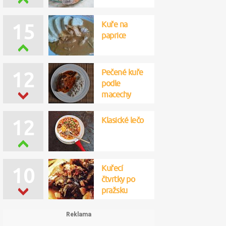
Kuře na
15
paprice
Pečené kuře
12
podle
macechy
Klasické lečo
12
Kuřecí
10
čtvrtky po
pražsku