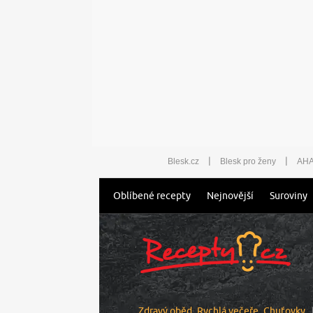
|
|
Blesk.cz
Blesk pro ženy
AHA
Oblíbené recepty
Nejnovější
Suroviny
Zdravý oběd
Rychlá večeře
Chuťovky