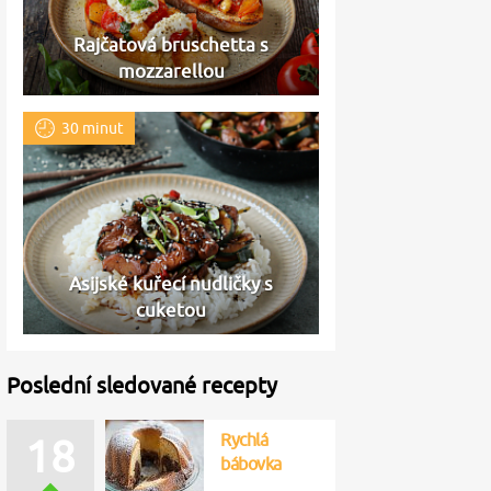
Rajčatová bruschetta s
mozzarellou
30 minut
Asijské kuřecí nudličky s
cuketou
Poslední sledované recepty
Rychlá
18
bábovka