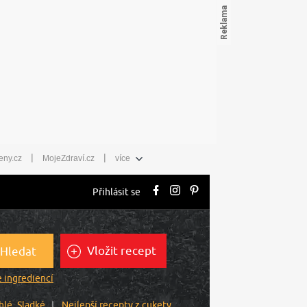
|
|
eny.cz
MojeZdraví.cz
více
Přihlásit se
Vložit recept
Hledat
 ingrediencí
hlé
Sladké
Nejlepší recepty z cukety