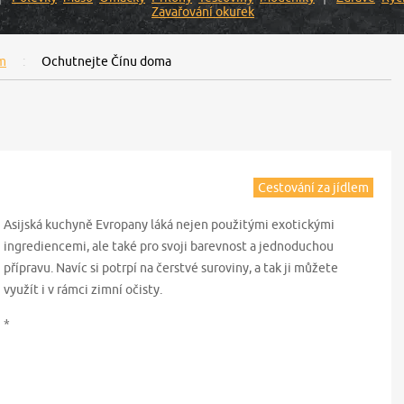
Zavařování okurek
em
Ochutnejte Čínu doma
Cestování za jídlem
Asijská kuchyně Evropany láká nejen použitými exotickými
ingrediencemi, ale také pro svoji barevnost a jednoduchou
přípravu. Navíc si potrpí na čerstvé suroviny, a tak ji můžete
využít i v rámci zimní očisty.
*