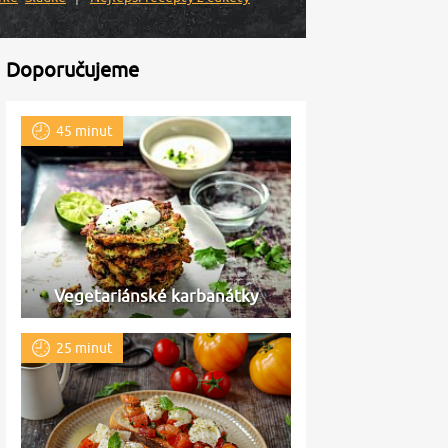
Doporučujeme
45 minut
Vegetariánské karbanátky
25 minut