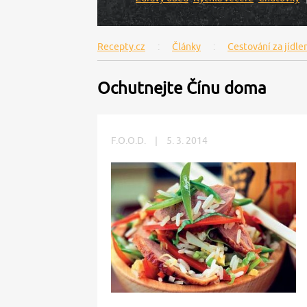
Recepty.cz
Články
Cestování za jídl
Ochutnejte Čínu doma
F.O.O.D.
|
5. 3. 2014