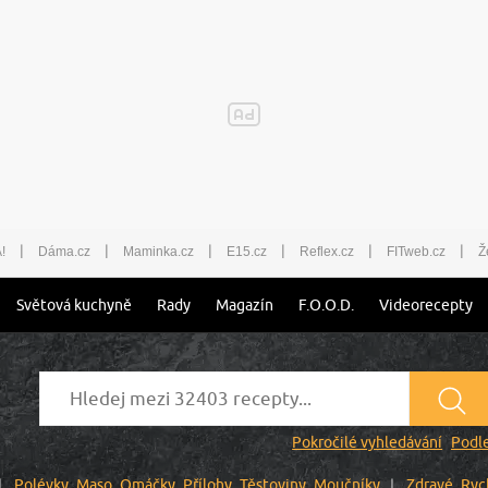
|
|
|
|
|
|
!
Dáma.cz
Maminka.cz
E15.cz
Reflex.cz
FITweb.cz
Ž
Světová kuchyně
Rady
Magazín
F.O.O.D.
Videorecepty
Pokročilé vyhledávání
Podle
Polévky
Maso
Omáčky
Přílohy
Těstoviny
Moučníky
Zdravé
Ryc