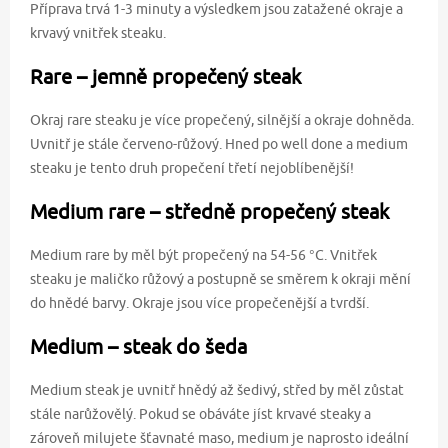
Příprava trvá 1-3 minuty a výsledkem jsou zatažené okraje a
krvavý vnitřek steaku.
Rare – jemně propečený steak
Okraj rare steaku je více propečený, silnější a okraje dohněda.
Uvnitř je stále červeno-růžový. Hned po well done a medium
steaku je tento druh propečení třetí nejoblíbenější!
Medium rare – středně propečený steak
Medium rare by měl být propečený na 54-56 °C. Vnitřek
steaku je maličko růžový a postupně se směrem k okraji mění
do hnědé barvy. Okraje jsou více propečenější a tvrdší.
Medium – steak do šeda
Medium steak je uvnitř hnědý až šedivý, střed by měl zůstat
stále narůžovělý. Pokud se obáváte jíst krvavé steaky a
zároveň milujete šťavnaté maso, medium je naprosto ideální