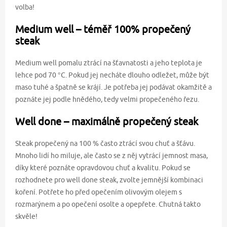
volba!
Medium well – téměř 100% propečený
steak
Medium well pomalu ztrácí na šťavnatosti a jeho teplota je
lehce pod 70 °C. Pokud jej necháte dlouho odležet, může být
maso tuhé a špatně se krájí. Je potřeba jej podávat okamžitě a
poznáte jej podle hnědého, tedy velmi propečeného řezu.
Well done – maximálně propečený steak
Steak propečený na 100 % často ztrácí svou chuť a šťávu.
Mnoho lidí ho miluje, ale často se z něj vytrácí jemnost masa,
díky které poznáte opravdovou chuť a kvalitu. Pokud se
rozhodnete pro well done steak, zvolte jemnější kombinaci
koření. Potřete ho před opečením olivovým olejem s
rozmarýnem a po opečení osolte a opepřete. Chutná takto
skvěle!