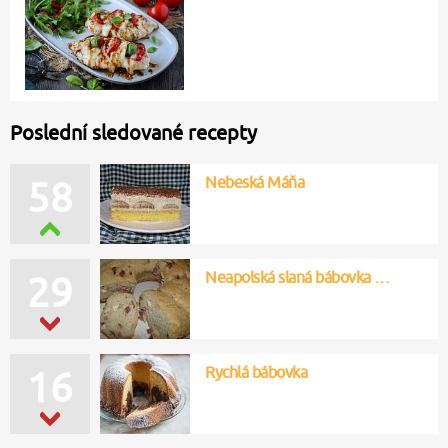
Poslední sledované recepty
Nebeská Máňa
58
Neapolská slaná bábovka …
29
Rychlá bábovka
16