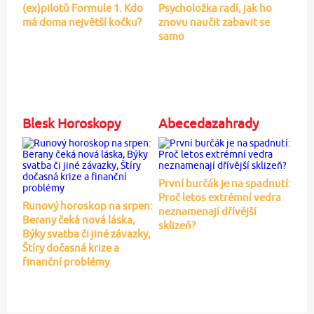
(ex)pilotů Formule 1. Kdo
Psycholožka radí, jak ho
má doma největší kočku?
znovu naučit zabavit se
samo
Blesk Horoskopy
Abecedazahrady
První burčák je na spadnutí:
Proč letos extrémní vedra
Runový horoskop na srpen:
neznamenají dřívější
Berany čeká nová láska,
sklizeň?
Býky svatba či jiné závazky,
Štíry dočasná krize a
finanční problémy