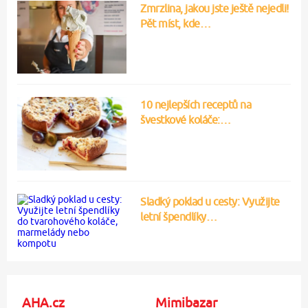
Zmrzlina, jakou jste ještě nejedli!
Pět míst, kde…
10 nejlepších receptů na
švestkové koláče:…
Sladký poklad u cesty: Využijte
letní špendlíky…
AHA.cz
Mimibazar