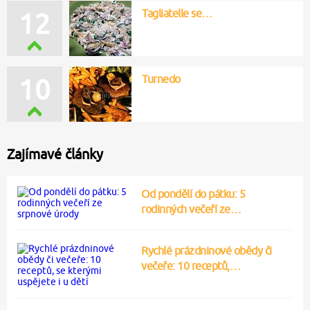
Tagliatelle se…
12
Turnedo
10
Zajímavé články
Od pondělí do pátku: 5
rodinných večeří ze…
Rychlé prázdninové obědy či
večeře: 10 receptů,…