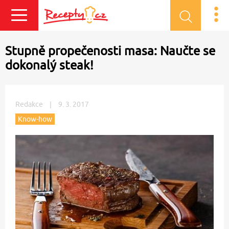
Přihlásit se
Stupně propečenosti masa: Naučte se
dokonalý steak!
Redakce
|
9. 3. 2017
Know-how