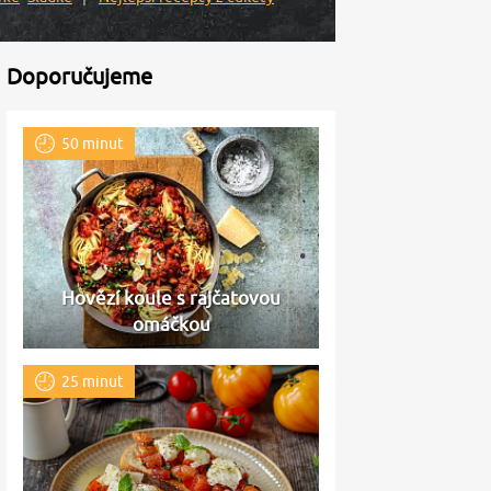
Doporučujeme
50 minut
Hovězí koule s rajčatovou
omáčkou
25 minut