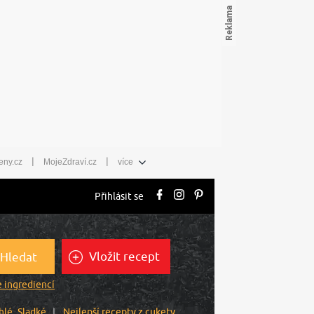
|
|
eny.cz
MojeZdraví.cz
více
Přihlásit se
Vložit recept
Hledat
 ingrediencí
hlé
Sladké
Nejlepší recepty z cukety