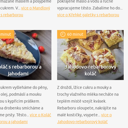
ymazané máslem a posypeme
pokrájené máslo a vodu a ručně
cukrem. V...
více o Mandlový
vypracujeme těsto. Zabalíme ho do...
 s rebarborou
více o Křehké galetky s rebarborou
 minut
60 minut
láč s rebarborou a
Jahodovo-rebarborový
jahodami
koláč
 cukrem vyšleháme do pěny,
Z droždí, lžíce cukru a mouky a
olej, podmáslí a mouku
trochy vlažného mléka necháte na
ou s kypřícím práškem.
teplém místě vzejít kvásek.
 na drobenku smícháme a
Rebarboru oloupete, nakrájíte na
 prsty. Těsto...
více o Koláč
malé kostičky, vsypete...
více o
orou a jahodami
Jahodovo-rebarborový koláč