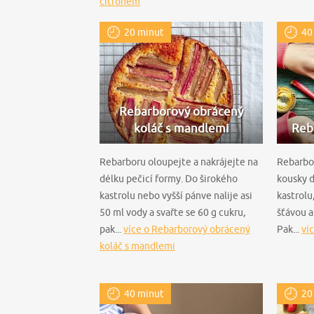
citronem
20 minut
40
Rebarborový obrácený
koláč s mandlemi
Reb
Rebarboru oloupejte a nakrájejte na
Rebarbor
délku pečicí formy. Do širokého
kousky d
kastrolu nebo vyšší pánve nalije asi
kastrolu
50 ml vody a svařte se 60 g cukru,
šťávou a
pak...
více o Rebarborový obrácený
Pak...
ví
koláč s mandlemi
40 minut
20