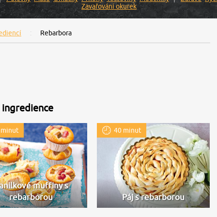
Zavařování okurek
ediencí
Rebarbora
 ingredience
 minut
40 minut
anilkové muffiny s
rebarborou
Páj s rebarborou