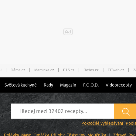
|
|
|
|
|
|
!
Dáma.cz
Maminka.cz
E15.cz
Reflex.cz
FITweb.cz
Ž
Světová kuchyně
Rady
Magazín
F.O.O.D.
Videorecepty
Pokročilé vyhledávání
Podle
Polévky
Maso
Omáčky
Přílohy
Těstoviny
Moučníky
Zdravé
Ryc