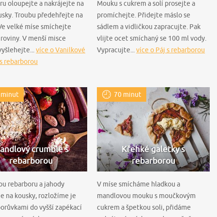
u oloupejte a nakrájejte na
Mouku s cukrem a solí prosejte a
sky. Troubu předehřejte na
promíchejte. Přidejte máslo se
Ve velké míse smíchejte
sádlem a vidličkou zapracujte. Pak
roviny. V menší misce
vlijte ocet smíchaný se 100 ml vody.
yšlehejte...
více o Vanilkové
Vypracujte...
více o Páj s rebarborou
s rebarborou
 minut
70 minut
andlový crumble s
Křehké galetky s
rebarborou
rebarborou
ou rebarboru a jahody
V míse smícháme hladkou a
e na kousky, rozložíme je
mandlovou mouku s moučkovým
borůvkami do vyšší zapékací
cukrem a špetkou soli, přidáme