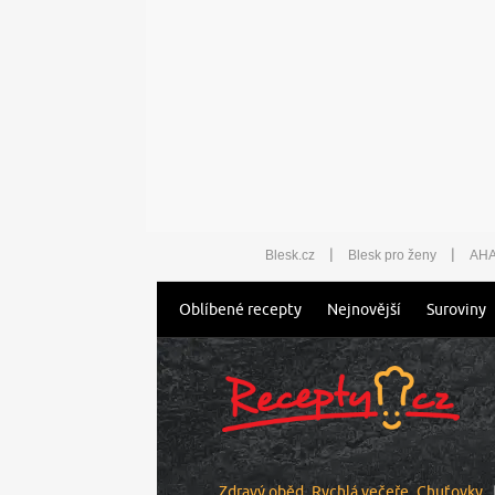
|
|
Blesk.cz
Blesk pro ženy
AHA
Oblíbené recepty
Nejnovější
Suroviny
Zdravý oběd
Rychlá večeře
Chuťovky