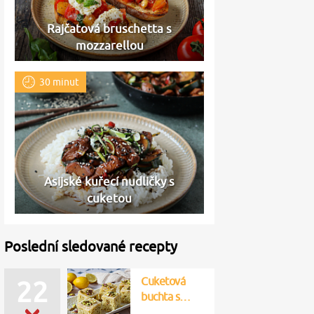
Rajčatová bruschetta s
mozzarellou
30 minut
Asijské kuřecí nudličky s
cuketou
Poslední sledované recepty
Cuketová
22
buchta s…