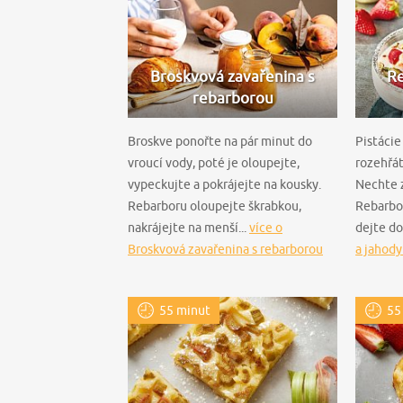
Broskvová zavařenina s
Re
rebarborou
Broskve ponořte na pár minut do
Pistácie
vroucí vody, poté je oloupejte,
rozehřát
vypeckujte a pokrájejte na kousky.
Nechte 
Rebarboru oloupejte škrabkou,
Rebarbor
nakrájejte na menší...
více o
dejte do 
Broskvová zavařenina s rebarborou
a jahod
55 minut
55