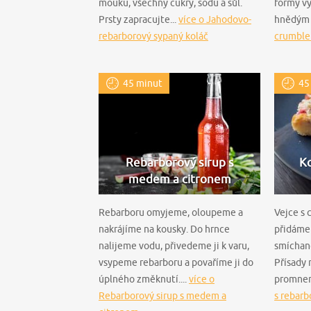
mouku, všechny cukry, sodu a sůl.
formy v
Prsty zapracujte...
více o Jahodovo-
hnědým 
rebarborový sypaný koláč
crumble
45 minut
45
Rebarborový sirup s
Ko
medem a citronem
Rebarboru omyjeme, oloupeme a
Vejce s
nakrájíme na kousky. Do hrnce
přidáme 
nalijeme vodu, přivedeme ji k varu,
smíchan
vsypeme rebarboru a povaříme ji do
Přísady
úplného změknutí....
více o
promneme
Rebarborový sirup s medem a
s rebarb