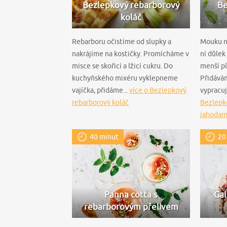
Bezlepkový rebarborový
Be
koláč
Rebarboru očistíme od slupky a
Mouku n
nakrájíme na kostičky. Promícháme v
ní důlek
misce se skořicí a lžicí cukru. Do
menší pl
kuchyňského mixéru vyklepneme
Přidává
vajíčka, přidáme...
více o Bezlepkový
vypracuj
rebarborový koláč
Bezlepko
jahodam
40 minut
20
Panna cotta s
Gal
rebarborovým přelivem