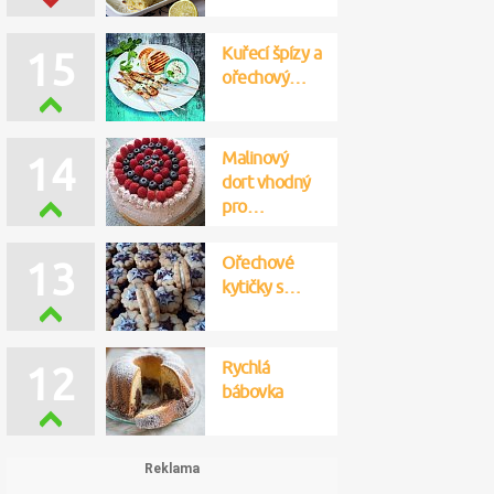
Kuřecí špízy a
15
ořechový…
Malinový
14
dort vhodný
pro…
Ořechové
13
kytičky s…
Rychlá
12
bábovka