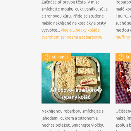
Začněte přípravou těsta. V míse
Rebarbor
smíchejte mouku, cukr, vanilku, sůl a
malé kou
citronovou kůru. Přidejte studené
180 °C. 
máslo nakrájené na kostičky a prsty
suché su
vytvořte...
více o Linecký koláč s
metlou v
tvarohem, jahodami a rebarborou
muffiny 
60 minut
50
Jahodovo-rebarborový
M
sypaný koláč
Nakrájenou rebarboru smíchejte s
Očištěn
jahodami, cukrem a citronem a
nakrájím
nechte odležet. Smíchejte vločky,
spolu s 