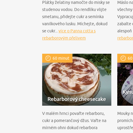
Plátky želatiny namočte do misky se
Máslo na
studenou vodou. Do rendlíku vlijte
všechny 
smetanu, přidejte cukr a semínka
Vypracuj
vanilkového lusku. Míchejte, dokud
zabalte 
se cukr...
více o Panna cotta s
alespoň 
rebarborovým přelivem
rebarbo
60 minut
60
Kynu
Rebarborový cheesecake
V malém hrnci povařte rebarboru,
Mouky n
cukr a pomerančový džus. Vařte na
promíchá
mírném ohni dokud rebarbora
uprostř