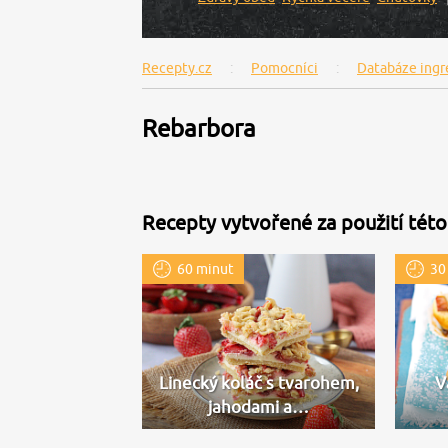
Recepty.cz
Pomocníci
Databáze ingr
Rebarbora
Recepty vytvořené za použití této
60 minut
30
Linecký koláč s tvarohem,
V
jahodami a…