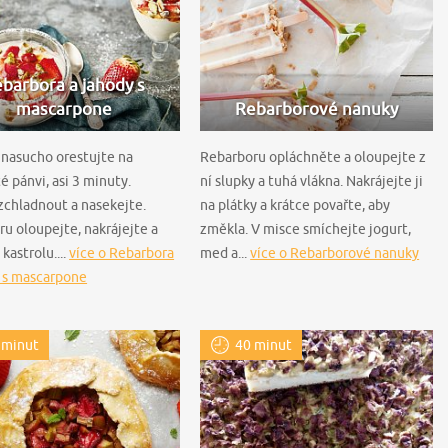
barbora a jahody s
mascarpone
Rebarborové nanuky
 nasucho orestujte na
Rebarboru opláchněte a oloupejte z
é pánvi, asi 3 minuty.
ní slupky a tuhá vlákna. Nakrájejte ji
zchladnout a nasekejte.
na plátky a krátce povařte, aby
u oloupejte, nakrájejte a
změkla. V misce smíchejte jogurt,
kastrolu....
více o Rebarbora
med a...
více o Rebarborové nanuky
y s mascarpone
 minut
40 minut