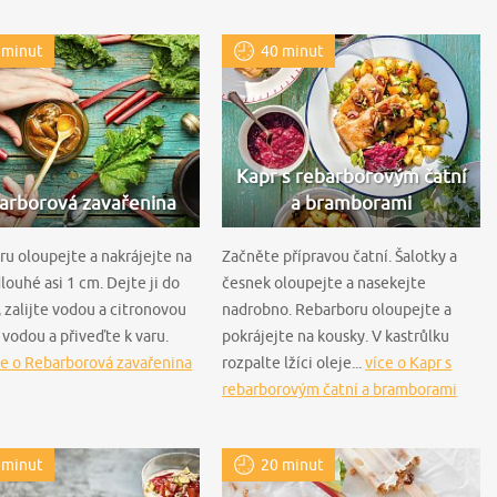
 minut
40 minut
Kapr s rebarborovým čatní
arborová zavařenina
a bramborami
u oloupejte a nakrájejte na
Začněte přípravou čatní. Šalotky a
louhé asi 1 cm. Dejte ji do
česnek oloupejte a nasekejte
, zalijte vodou a citronovou
nadrobno. Rebarboru oloupejte a
 vodou a přiveďte k varu.
pokrájejte na kousky. V kastrůlku
ce o Rebarborová zavařenina
rozpalte lžíci oleje...
více o Kapr s
rebarborovým čatní a bramborami
 minut
20 minut