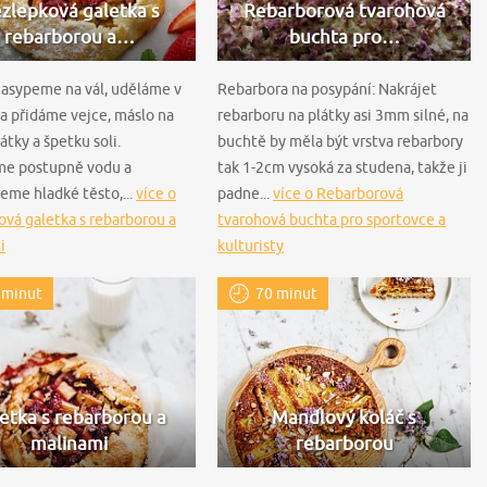
zlepková galetka s
Rebarborová tvarohová
rebarborou a…
buchta pro…
asypeme na vál, uděláme v
Rebarbora na posypání: Nakrájet
 a přidáme vejce, máslo na
rebarboru na plátky asi 3mm silné, na
átky a špetku soli.
buchtě by měla být vrstva rebarbory
me postupně vodu a
tak 1-2cm vysoká za studena, takže ji
eme hladké těsto,...
více o
padne...
více o Rebarborová
vá galetka s rebarborou a
tvarohová buchta pro sportovce a
i
kulturisty
 minut
70 minut
etka s rebarborou a
Mandlový koláč s
malinami
rebarborou