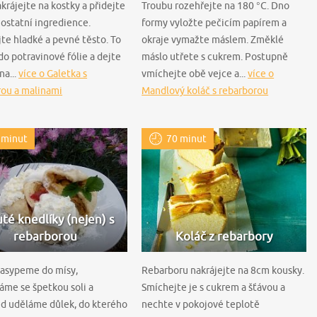
krájejte na kostky a přidejte
Troubu rozehřejte na 180 °C. Dno
ostatní ingredience.
formy vyložte pečicím papírem a
te hladké a pevné těsto. To
okraje vymažte máslem. Změklé
do potravinové fólie a dejte
máslo utřete s cukrem. Postupně
na...
více o Galetka s
vmíchejte obě vejce a...
více o
rou a malinami
Mandlový koláč s rebarborou
 minut
70 minut
té knedlíky (nejen) s
rebarborou
Koláč z rebarbory
asypeme do mísy,
Rebarboru nakrájejte na 8cm kousky.
me se špetkou soli a
Smíchejte je s cukrem a šťávou a
ed uděláme důlek, do kterého
nechte v pokojové teplotě